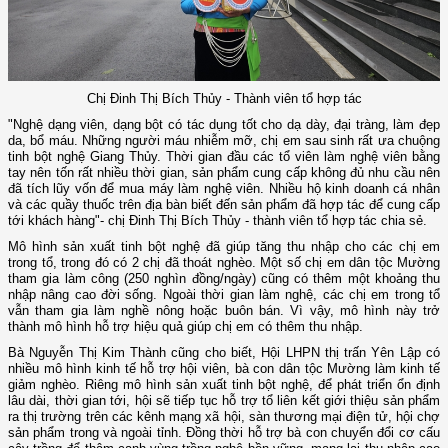
Chị Đinh Thị Bích Thủy - Thành viên tổ hợp tác
"Nghệ dạng viên, dạng bột có tác dụng tốt cho dạ dày, đại tràng, làm đẹp
da, bổ máu. Những người máu nhiễm mỡ, chị em sau sinh rất ưa chuộng
tinh bột nghệ Giang Thủy. Thời gian đầu các tổ viên làm nghệ viên bằng
tay nên tốn rất nhiều thời gian, sản phẩm cung cấp không đủ nhu cầu nên
đã tích lũy vốn để mua máy làm nghệ viên. Nhiều hộ kinh doanh cá nhân
và các quầy thuốc trên địa bàn biết đến sản phẩm đã hợp tác để cung cấp
tới khách hàng"- chị Đinh Thị Bích Thủy - thành viên tổ hợp tác chia sẻ.
Mô hình sản xuất tinh bột nghệ đã giúp tăng thu nhập cho các chị em
trong tổ, trong đó có 2 chị đã thoát nghèo. Một số chị em dân tộc Mường
tham gia làm công (250 nghìn đồng/ngày) cũng có thêm một khoảng thu
nhập nâng cao đời sống. Ngoài thời gian làm nghệ, các chị em trong tổ
vẫn tham gia làm nghề nông hoặc buôn bán. Vì vậy, mô hình này trở
thành mô hình hỗ trợ hiệu quả giúp chị em có thêm thu nhập.
Bà Nguyễn Thị Kim Thành cũng cho biết, Hội LHPN thị trấn Yên Lập có
nhiều mô hình kinh tế hỗ trợ hội viên, bà con dân tộc Mường làm kinh tế
giảm nghèo. Riêng mô hình sản xuất tinh bột nghệ, để phát triển ổn định
lâu dài, thời gian tới, hội sẽ tiếp tục hỗ trợ tổ liên kết giới thiệu sản phẩm
ra thị trường trên các kênh mạng xã hội, sàn thương mại điện tử, hội chợ
sản phẩm trong và ngoài tỉnh. Đồng thời hỗ trợ bà con chuyển đổi cơ cấu