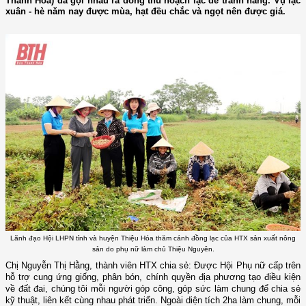
Thanh Hoá) đã gọi nhau ra đồng thu hoạch lạc để tránh nắng. Vụ lạc
xuân - hè năm nay được mùa, hạt đều chắc và ngọt nên được giá.
Lãnh đạo Hội LHPN tỉnh và huyện Thiệu Hóa thăm cánh đồng lạc của HTX sản xuất nông
sản do phụ nữ làm chủ Thiệu Nguyên.
Chị Nguyễn Thị Hằng, thành viên HTX chia sẻ: Được Hội Phụ nữ cấp trên
hỗ trợ cung ứng giống, phân bón, chính quyền địa phương tạo điều kiện
về đất đai, chúng tôi mỗi người góp công, góp sức làm chung để chia sẻ
kỹ thuật, liên kết cùng nhau phát triển. Ngoài diện tích 2ha làm chung, mỗi