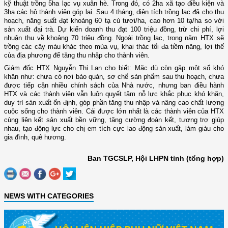
kỹ thuật trồng 5ha lạc vụ xuân hè. Trong đó, có 2ha xã tạo điều kiện và
3ha các hộ thành viên góp lại. Sau 4 tháng, diện tích trồng lạc đã cho thu
hoạch, năng suất đạt khoảng 60 tạ củ tươi/ha, cao hơn 10 tạ/ha so với
sản xuất đại trà. Dự kiến doanh thu đạt 100 triệu đồng, trừ chi phí, lợi
nhuận thu về khoảng 70 triệu đồng. Ngoài trồng lạc, trong năm HTX sẽ
trồng các cây màu khác theo mùa vụ, khai thác tối đa tiềm năng, lợi thế
của địa phương để tăng thu nhập cho thành viên.
Giám đốc HTX Nguyễn Thị Lan cho biết: Mặc dù còn gặp một số khó
khăn như: chưa có nơi bảo quản, sơ chế sản phẩm sau thu hoạch, chưa
được tiếp cận nhiều chính sách của Nhà nước, nhưng ban điều hành
HTX và các thành viên vẫn luôn quyết tâm nỗ lực khắc phục khó khăn,
duy trì sản xuất ổn định, góp phần tăng thu nhập và nâng cao chất lượng
cuộc sống cho thành viên. Cái được lớn nhất là các thành viên của HTX
cùng liên kết sản xuất bền vững, tăng cường đoàn kết, tương trợ giúp
nhau, tạo động lực cho chị em tích cực lao động sản xuất, làm giàu cho
gia đình, quê hương.
Ban TGCSLP, Hội LHPN tỉnh (tổng hợp)
NEWS WITH CATEGORIES