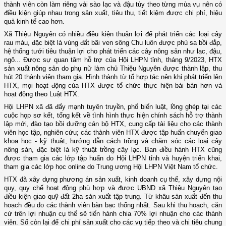
thành viên còn làm riêng vài sào lạc và đậu tùy theo từng mùa vụ nên có
điều kiện giúp nhau trong sản xuất, tiêu thụ, tiết kiệm được chi phí, hiệu
quả kinh tế cao hơn.
Xã Thiệu Nguyên có nhiều điều kiện thuận lợi để phát triển các loại cây
rau màu, đặc biệt là vùng đất bãi ven sông Chu luôn được phù sa bồi đắp,
hệ thống tưới tiêu thuận lợi cho phát triển các cây nông sản như lạc, đậu,
ngô... Được sự quan tâm hỗ trợ của Hội LHPN tỉnh, tháng 9/2023, HTX
sản xuất nông sản do phụ nữ làm chủ Thiệu Nguyên được thành lập, thu
hút 20 thành viên tham gia. Hình thành từ tổ hợp tác nên khi phát triển lên
HTX, mọi hoạt động của HTX được tổ chức thực hiện bài bản hơn và
hoạt động theo Luật HTX.
Hội LHPN xã đã đẩy mạnh tuyên truyền, phổ biến luật, lồng ghép tại các
cuộc họp sơ kết, tổng kết về tình hình thực hiện chính sách hỗ trợ thành
lập mới, đào tạo bồi dưỡng cán bộ HTX, cung cấp tài liệu cho các thành
viên học tập, nghiên cứu; các thành viên HTX được tập huấn chuyển giao
khoa học - kỹ thuật, hướng dẫn cách trồng và chăm sóc các loại cây
nông sản, đặc biệt là kỹ thuật trồng cây lạc. Ban điều hành HTX cũng
được tham gia các lớp tập huấn do Hội LHPN tỉnh và huyện triển khai,
tham gia các lớp học online do Trung ương Hội LHPN Việt Nam tổ chức.
HTX đã xây dựng phương án sản xuất, kinh doanh cụ thể, xây dựng nội
quy, quy chế hoạt động phù hợp và được UBND xã Thiệu Nguyên tạo
điều kiện giao quỹ đất 2ha sản xuất tập trung. Từ khâu sản xuất đến thu
hoạch đều do các thành viên bàn bạc thống nhất. Sau khi thu hoạch, căn
cứ trên lợi nhuận cụ thể sẽ tiến hành chia 70% lợi nhuận cho các thành
viên. Số còn lại để chi phí sản xuất cho các vụ tiếp theo và chi tiêu chung