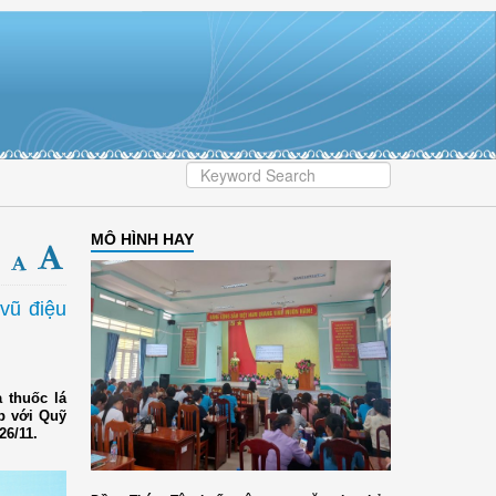
MÔ HÌNH HAY
vũ điệu
 thuốc lá
p với Quỹ
26/11.