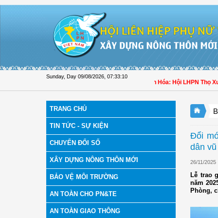
Skip to Content
Sunday, Day 09/08/2026
,
07:33:12
n khai công tác phòng, chống dịch bệnh
| Thanh Hóa: Hội LHPN Thọ Xuân tích cự
TRANG CHỦ
B
TIN TỨC - SỰ KIỆN
Đổi mớ
CHUYỂN ĐỔI SỐ
dân vũ
XÂY DỰNG NÔNG THÔN MỚI
26/11/2025
Lễ trao 
BẢO VỆ MÔI TRƯỜNG
năm 2025
Phòng, ch
AN TOÀN CHO PN&TE
AN TOÀN GIAO THÔNG