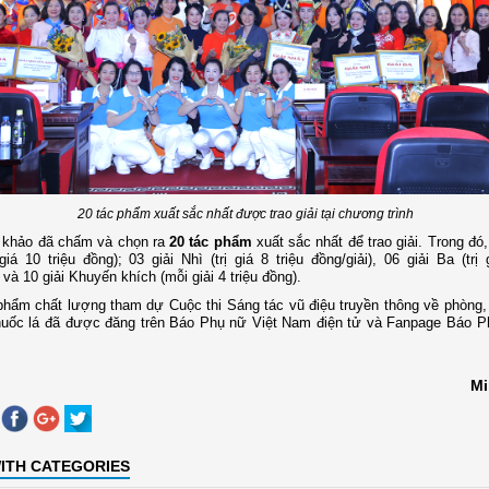
20 tác phẩm xuất sắc nhất được trao giải tại chương trình
 khảo đã chấm và chọn ra
20 tác phẩm
xuất sắc nhất để trao giải. Trong đó,
 giá 10 triệu đồng); 03 giải Nhì (trị giá 8 triệu đồng/giải), 06 giải Ba (trị 
 và 10 giải Khuyến khích (mỗi giải 4 triệu đồng).
hẩm chất lượng tham dự Cuộc thi Sáng tác vũ điệu truyền thông về phòng,
huốc lá đã được đăng trên
Báo Phụ nữ Việt Nam
điện tử và
Fanpage Báo Ph
Mi
ITH CATEGORIES