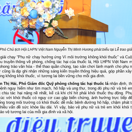
Phó Chủ tịch Hội LHPN Việt Nam Nguyễn Thị Minh Hương phát biểu tại Lễ trao giả
giải chạy “Phụ nữ chạy hưởng ứng Vì môi trường không khói thuốc” và Cuộ
ệu truyền thông về phòng, chống tác hại của thuốc lá, Hội LHPN Việt Nam
phong trào văn hóa - thể thao quần chúng, tạo sân chơi lành mạnh cho phụ 
 cũng là dịp ghi nhận những sáng kiến truyền thông hiệu quả, góp phần xâ
ng không khói thuốc, vì tương lai bền vững cho mỗi gia đình.
n Thị Hải, Phó Giám đốc Quỹ phòng chống tác hại thuốc lá
nhận định, t
bệnh nguy hiểm như tim mạch, hô hấp và ung thư, trong đó phụ nữ và trẻ e
 chịu tác hại nặng nề nhất, kể cả khi chỉ hít phải khói thuốc thụ động. P
 xúc với khói thuốc có nguy cơ cao gặp biến chứng, ảnh hưởng trực tiếp đến
ng trong môi trường có khói thuốc dễ mắc bệnh đường hô hấp, chậm phát tr
hiều vấn đề sức khỏe lâu dài. Vì vậy, bảo vệ phụ nữ và trẻ em khỏi khói 
bảo vệ tương lai của mỗi gia đình và xã hội.