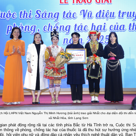
ch Hội LHPN Việt Nam Nguyễn Thị Minh Hương (trái ảnh) trao giải Nhất cho đại diện đội thi đến
xã Nhất Hòa, tỉnh Lạng Sơn
gian phát động rộng rãi tại các tỉnh phía Bắc từ Hà Tĩnh trở ra, Cuộc thi S
ền thông về phòng, chống tác hại của thuốc lá đã thu hút sự hưởng ứng nhiệ
ội, hội viên phụ nữ và đông đảo cá nhân yêu thích nghệ thuật dân vũ. Ban 