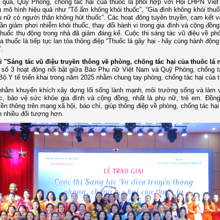
 qua, Quỹ Phòng, chống tác hại của thuốc lá phối hợp với Hội LHPN Việt
u mô hình hiệu quả như “Tổ ấm không khói thuốc”, “Gia đình không khói thuố
ụ nữ có người thân không hút thuốc”. Các hoạt động tuyên truyền, cam kết v
ần giảm phơi nhiễm khói thuốc, thay đổi hành vi trong gia đình và cộng đồng
 thuốc thụ động trong nhà đã giảm đáng kể. Cuộc thi sáng tác vũ điệu về ph
ủa thuốc lá tiếp tục lan tỏa thông điệp “Thuốc lá gây hại - hãy cùng hành độn
.
hi "Sáng tác vũ điệu truyền thông về phòng, chống tác hại của thuốc lá
g số 3 hoạt động nổi bật giữa Báo Phụ nữ Việt Nam và Quỹ Phòng, chống t
 Bộ Y tế triển khai trong năm 2025 nhằm chung tay phòng, chống tác hại của t
nhằm khuyến khích xây dựng lối sống lành mạnh, môi trường sống và làm 
c, bảo vệ sức khỏe gia đình và cộng đồng, nhất là phụ nữ, trẻ em. Đồng
ền thông trên mạng xã hội, báo chí, giúp thông điệp về phòng, chống tác hại
ận nhiều đối tượng hơn.