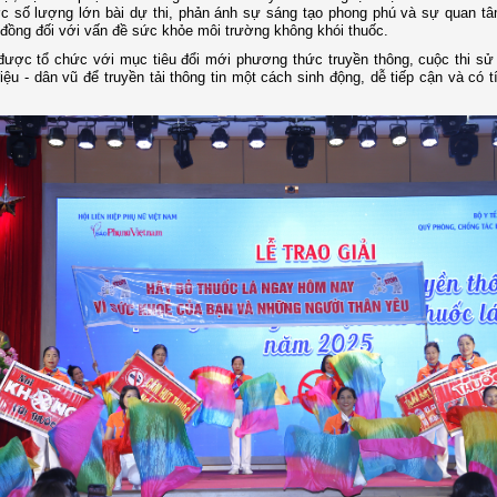
c số lượng lớn bài dự thi, phản ánh sự sáng tạo phong phú và sự quan t
đồng đối với vấn đề sức khỏe môi trường không khói thuốc.
được tổ chức với mục tiêu đổi mới phương thức truyền thông, cuộc thi sử
iệu - dân vũ để truyền tải thông tin một cách sinh động, dễ tiếp cận và có t