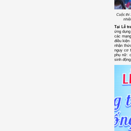
Cuộc thi
nhiệ
Tại Lễ t
ứng dụng 
các mạng
điều kiện
nhận thức
nguy cơ t
phụ nữ: d
sinh động