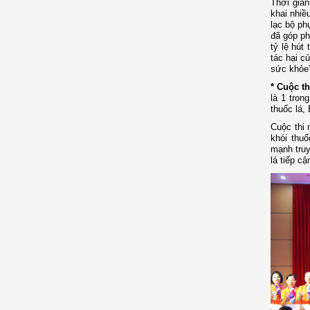
Thời gian
khai nhiề
lạc bộ ph
đã góp ph
tỷ lệ hút
tác hại c
sức khỏe”
* Cuộc t
là 1 tron
thuốc lá,
Cuộc thi 
khói thuố
mạnh truy
lá tiếp c