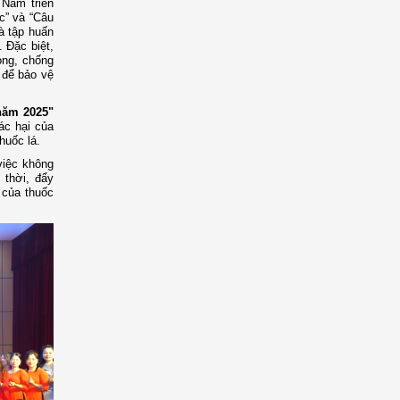
 Nam triển
c” và “Câu
à tập huấn
. Đặc biệt,
òng, chống
g để bảo vệ
 năm 2025"
ác hại của
huốc lá.
việc không
 thời, đẩy
 của thuốc