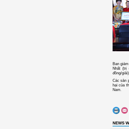
Ban giám
Nhất (trị
đồng/giải)
Các sản p
hại của t
Nam
.
NEWS W