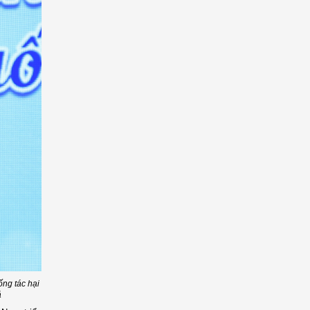
ng tác hại
ả