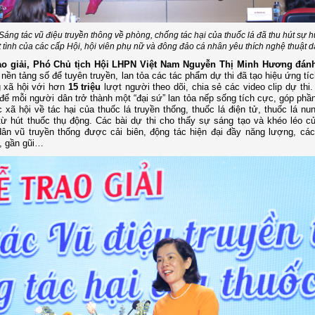
 Sáng tác vũ điệu truyền thông về phòng, chống tác hại của thuốc lá đã thu hút sự
t tình của các cấp Hội, hội viên phụ nữ và đông đảo cá nhân yêu thích nghệ thuật 
rao giải, Phó Chủ tịch Hội LHPN Việt Nam Nguyễn Thị Minh Hương đán
nền tảng số để tuyên truyền, lan tỏa các tác phẩm dự thi đã tạo hiệu ứng tí
 xã hội với hơn
15 triệu
lượt người theo dõi, chia sẻ các video clip dự thi.
 để mỗi người dân trở thành một “đại sứ” lan tỏa nếp sống tích cực, góp phầ
 xã hội về tác hại của thuốc lá truyền thống, thuốc lá điện tử, thuốc lá nu
ừ hút thuốc thụ động. Các bài dự thi cho thấy sự sáng tạo và khéo léo củ
ân vũ truyền thống được cải biên, động tác hiện đại đầy năng lượng, các
, gần gũi…