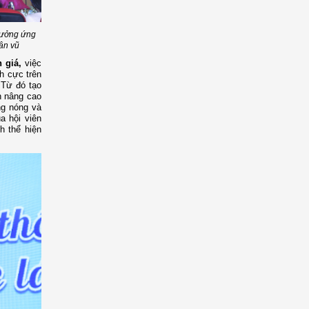
 hưởng ứng
dân vũ
h giá,
việc
ch cực trên
 Từ đó tạo
n nâng cao
ng nóng và
a hội viên
h thể hiện