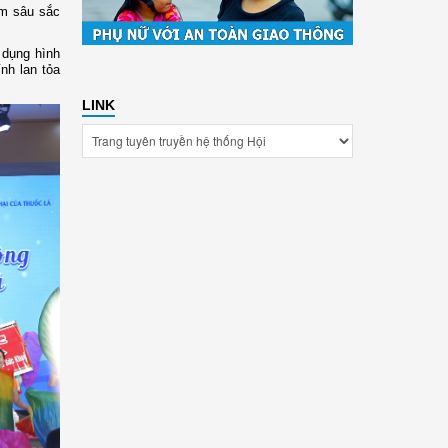
âm sâu sắc
 dụng hình
ính lan tỏa
LINK