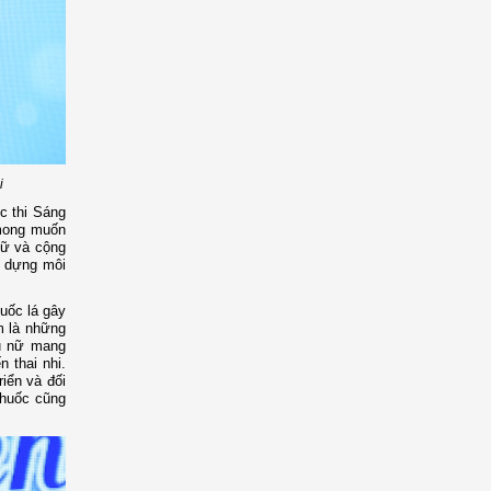
i
c thi Sáng
 mong muốn
nữ và cộng
y dựng môi
huốc lá gây
m là những
hụ nữ mang
 thai nhi.
iển và đối
thuốc cũng