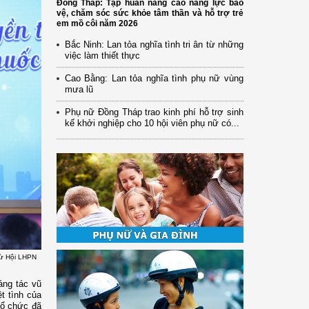
Đồng Tháp: Tập huấn nâng cao năng lực bảo
vệ, chăm sóc sức khỏe tâm thần và hỗ trợ trẻ
em mồ côi năm 2026
Bắc Ninh: Lan tỏa nghĩa tình tri ân từ những
việc làm thiết thực
Cao Bằng: Lan tỏa nghĩa tình phụ nữ vùng
mưa lũ
Phụ nữ Đồng Tháp trao kinh phí hỗ trợ sinh
kế khởi nghiệp cho 10 hội viên phụ nữ có...
 từ Hội LHPN
áng tác vũ
t tình của
Tổ chức đã