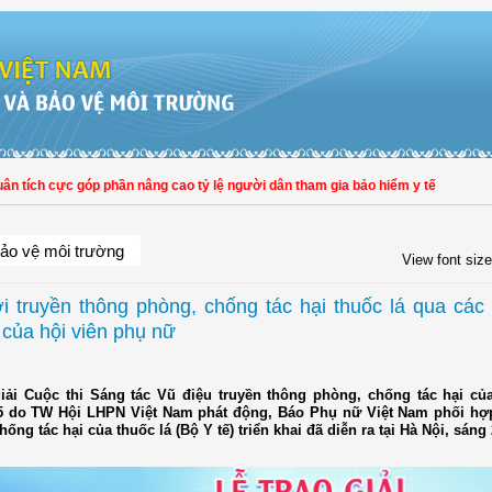
c góp phần nâng cao tỷ lệ người dân tham gia bảo hiểm y tế
ảo vệ môi trường
View font size
i truyền thông phòng, chống tác hại thuốc lá qua các 
 của hội viên phụ nữ
giải Cuộc thi Sáng tác Vũ điệu truyền thông phòng, chống tác hại của
 do TW Hội LHPN Việt Nam phát động, Báo Phụ nữ Việt Nam phối hợ
ống tác hại của thuốc lá (Bộ Y tế) triển khai đã diễn ra tại Hà Nội, sáng 