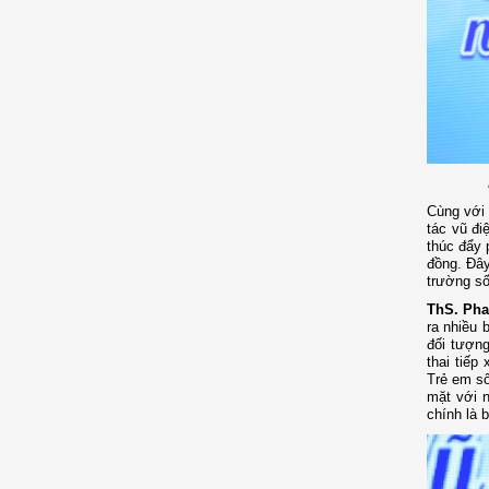
Cùng với 
tác vũ đi
thúc đẩy 
đồng. Đây
trường số
ThS. Pha
ra nhiều 
đối tượng
thai tiếp
Trẻ em số
mặt với n
chính là 