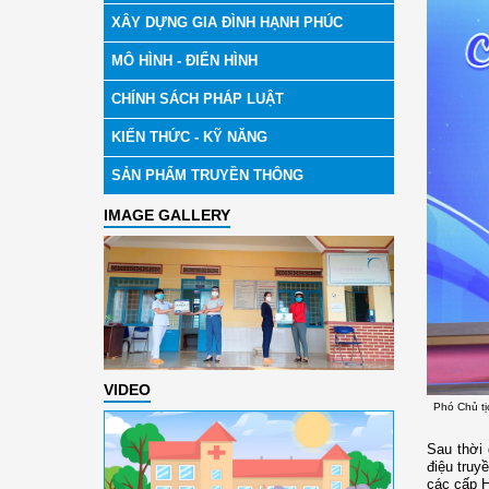
XÂY DỰNG GIA ĐÌNH HẠNH PHÚC
MÔ HÌNH - ĐIỂN HÌNH
CHÍNH SÁCH PHÁP LUẬT
KIẾN THỨC - KỸ NĂNG
SẢN PHẨM TRUYỀN THÔNG
IMAGE GALLERY
VIDEO
Phó Chủ tị
Sau thời 
điệu truy
các cấp H