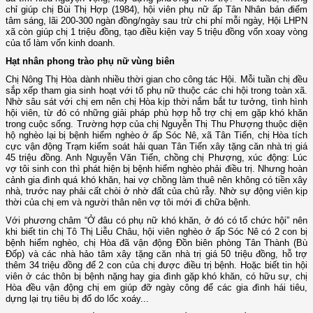
chỉ giúp chị Bùi Thị Hợp (1984), hội viên phụ nữ ấp Tân Nhân bán điểm
tâm sáng, lãi 200-300 ngàn đồng/ngày sau trừ chi phí mỗi ngày, Hội LHPN
xã còn giúp chị 1 triệu đồng, tạo điều kiện vay 5 triệu đồng vốn xoay vòng
của tổ làm vốn kinh doanh.
Hạt nhân phong trào phụ nữ vùng biên
Chị Nông Thị Hòa dành nhiều thời gian cho công tác Hội. Mỗi tuần chị đều
sắp xếp tham gia sinh hoạt với tổ phụ nữ thuộc các chi hội trong toàn xã.
Nhờ sâu sát với chị em nên chị Hòa kịp thời nắm bắt tư tưởng, tình hình
hội viên, từ đó có những giải pháp phù hợp hỗ trợ chị em gặp khó khăn
trong cuộc sống. Trường hợp của chị Nguyễn Thị Thu Phượng thuộc diện
hộ nghèo lại bị bệnh hiểm nghèo ở ấp Sóc Nê, xã Tân Tiến, chị Hòa tích
cực vận động Trạm kiểm soát hải quan Tân Tiến xây tặng căn nhà trị giá
45 triệu đồng. Anh Nguyễn Văn Tiến, chồng chị Phượng, xúc động: Lúc
vợ tôi sinh con thì phát hiện bị bệnh hiểm nghèo phải điều trị. Nhưng hoàn
cảnh gia đình quá khó khăn, hai vợ chồng làm thuê nên không có tiền xây
nhà, trước nay phải cất chòi ở nhờ đất của chủ rẫy. Nhờ sự động viên kịp
thời của chị em và người thân nên vợ tôi mới đi chữa bệnh.
Với phương châm “Ở đâu có phụ nữ khó khăn, ở đó có tổ chức hội” nên
khi biết tin chị Tô Thị Liễu Châu, hội viên nghèo ở ấp Sóc Nê có 2 con bị
bệnh hiểm nghèo, chị Hòa đã vận động Đồn biên phòng Tân Thành (Bù
Đốp) và các nhà hảo tâm xây tặng căn nhà trị giá 50 triệu đồng, hỗ trợ
thêm 34 triệu đồng để 2 con của chị được điều trị bệnh. Hoặc biết tin hội
viên ở các thôn bị bệnh nặng hay gia đình gặp khó khăn, có hữu sự, chị
Hòa đều vận động chị em giúp đỡ ngày công để các gia đình hái tiêu,
dựng lại trụ tiêu bị đổ do lốc xoáy...