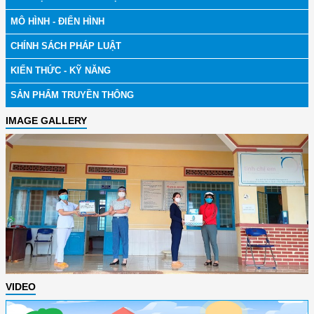
MÔ HÌNH - ĐIỂN HÌNH
CHÍNH SÁCH PHÁP LUẬT
KIẾN THỨC - KỸ NĂNG
SẢN PHẨM TRUYỀN THÔNG
IMAGE GALLERY
VIDEO