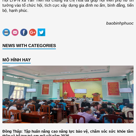
Hội LHPN xã Tân Tiến nói chung và chị Hòa đã giúp hội viên phụ nữ tin
tưởng vào tổ chức hội, tích cực xây dựng gia đình no ấm, bình đẳng, tiến
bộ, hạnh phúc.
baobinhphuoc
NEWS WITH CATEGORIES
MÔ HÌNH HAY
Đồng Tháp: Tập huấn nâng cao năng lực bảo vệ, chăm sóc sức khỏe tâm
thần và hỗ trợ trẻ em mồ côi năm 2026