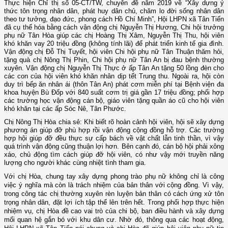
Thực hiện Chỉ thị số 05-CT/TW, chuyên đề năm 2019 về “Xây dựng ý
thức tôn trọng nhân dân, phát huy dân chủ, chăm lo đời sống nhân dân
theo tư tưởng, đạo đức, phong cách Hồ Chí Minh”, Hội LHPN xã Tân Tiến
đã cụ thể hóa bằng cách vận động chị Nguyễn Thị Hương, Chi hội trưởng
phụ nữ Tân Hòa giúp các chị Hoàng Thị Xâm, Nguyễn Thị Thu, hội viên
khó khăn vay 20 triệu đồng (không tính lãi) để phát triển kinh tế gia đình.
Vận động chị Đỗ Thị Tuyết, hội viên Chi hội phụ nữ Tân Thuận thăm hỏi,
tặng quà chị Nông Thị Phin, Chi hội phụ nữ Tân An bị đau bệnh thường
xuyên. Vận động chị Nguyễn Thị Thực ở ấp Tân An tặng 50 lồng đèn cho
các con của hội viên khó khăn nhân dịp tết Trung thu. Ngoài ra, hội còn
duy trì bếp ăn nhân ái (thôn Tân An) phát cơm miễn phí tại Bệnh viện đa
khoa huyện Bù Đốp với 840 suất cơm trị giá gần 17 triệu đồng; phối hợp
các trường học vận động cán bộ, giáo viên tặng quần áo cũ cho hội viên
khó khăn tại các ấp Sóc Nê, Tân Phước.
Chị Nông Thị Hòa chia sẻ: Khi biết rõ hoàn cảnh hội viên, hội sẽ xây dựng
phương án giúp đỡ phù hợp rồi vận động cộng đồng hỗ trợ. Các trường
hợp hội giúp đỡ đều thực sự cấp bách về vật chất lẫn tinh thần, vì vậy
quá trình vận động cũng thuận lợi hơn. Bên cạnh đó, cán bộ hội phải xông
xáo, chủ động tìm cách giúp đỡ hội viên, có như vậy mới truyền năng
lượng cho người khác cùng nhiệt tình tham gia.
Với chị Hòa, chung tay xây dựng phong trào phụ nữ không chỉ là công
việc ý nghĩa mà còn là trách nhiệm của bản thân với cộng đồng. Vì vậy,
trong công tác chị thường xuyên rèn luyện bản thân có cách ứng xử tôn
trọng nhân dân, đặt lợi ích tập thể lên trên hết. Trong phối hợp thực hiện
nhiệm vụ, chị Hòa đề cao vai trò của chi bộ, ban điều hành và xây dựng
mối quan hệ gắn bó với khu dân cư. Nhờ đó, thông qua các hoạt động,