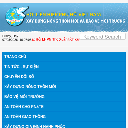
Skip to Content
Friday, Day
 bệnh
| Thanh Hóa: Hội LHPN Thọ Xuân tích cực góp phần nâng cao tỷ lệ người d
07/08/2026
,
16:07:04
TRANG CHỦ
TIN TỨC - SỰ KIỆN
CHUYỂN ĐỔI SỐ
XÂY DỰNG NÔNG THÔN MỚI
BẢO VỆ MÔI TRƯỜNG
AN TOÀN CHO PN&TE
AN TOÀN GIAO THÔNG
XÂY DỰNG GIA ĐÌNH HẠNH PHÚC