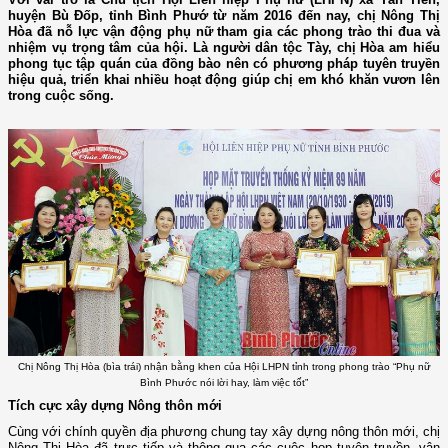
huyện Bù Đốp, tỉnh Bình Phướ từ năm 2016 đến nay, chị Nông Thị
Hòa đã nỗ lực vận động phụ nữ tham gia các phong trào thi đua và
nhiệm vụ trọng tâm của hội. Là người dân tộc Tày, chị Hòa am hiểu
phong tục tập quán của đồng bào nên có phương pháp tuyên truyền
hiệu quả, triển khai nhiều hoạt động giúp chị em khó khăn vươn lên
trong cuộc sống.
Chị Nông Thị Hòa (bìa trái) nhận bằng khen của Hội LHPN tỉnh trong phong trào “Phụ nữ
Bình Phước nói lời hay, làm việc tốt”
Tích cực xây dựng Nông thôn mới
Cùng với chính quyền địa phương chung tay xây dựng nông thôn mới, chị
Nông Thị Hòa đã trực tiếp và thông qua các cuộc họp tuyên truyền, vận