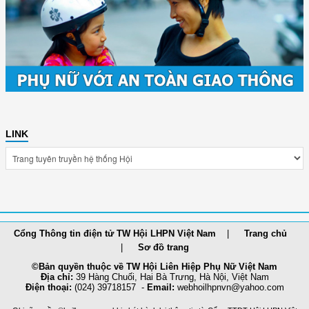
LINK
Cổng Thông tin điện tử TW Hội LHPN Việt Nam
Trang chủ
Sơ đồ trang
©Bản quyền thuộc về TW Hội Liên Hiệp Phụ Nữ Việt Nam
Địa chỉ:
39 Hàng Chuối, Hai Bà Trưng, Hà Nội, Việt Nam
Điện thoại:
(024) 39718157 -
Email:
webhoilh
pnvn@yahoo.com