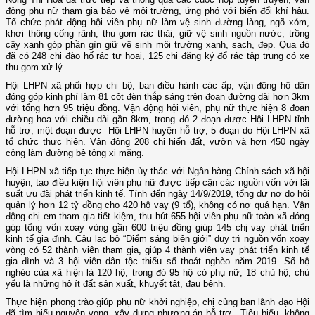
động phụ nữ tham gia bảo vệ môi trường, ứng phó với biến đổi khí hậu.
Tổ chức phát động hội viên phụ nữ làm vệ sinh đường làng, ngõ xóm,
khơi thông cống rãnh, thu gom rác thải, giữ vệ sinh nguồn nước, trồng
cây xanh góp phần gìn giữ vệ sinh môi trường xanh, sạch, đẹp. Qua đó
đã có 248 chị đào hố rác tự hoại, 125 chị đăng ký đổ rác tập trung có xe
thu gom xử lý.
Hội LHPN xã phối hợp chi bộ, ban điều hành các ấp, vận động hộ dân
đóng góp kinh phí làm 81 cột đèn thắp sáng trên đoạn đường dài hơn 3km
với tổng hơn 95 triệu đồng. Vận động hội viên, phụ nữ thực hiện 8 đoạn
đường hoa với chiều dài gần 8km, trong đó 2 đoạn được Hội LHPN tỉnh
hỗ trợ, một đoạn được Hội LHPN huyện hỗ trợ, 5 đoạn do Hội LHPN xã
tổ chức thực hiện. Vận động 208 chị hiến đất, vườn và hơn 450 ngày
công làm đường bê tông xi măng.
Hội LHPN xã tiếp tục thực hiện ủy thác với Ngân hàng Chính sách xã hội
huyện, tạo điều kiện hội viên phụ nữ được tiếp cận các nguồn vốn với lãi
suất ưu đãi phát triển kinh tế. Tính đến ngày 14/9/2019, tổng dư nợ do hội
quản lý hơn 12 tỷ đồng cho 420 hộ vay (9 tổ), không có nợ quá hạn. Vận
động chị em tham gia tiết kiệm, thu hút 655 hội viên phụ nữ toàn xã đóng
góp tổng vốn xoay vòng gần 600 triệu đồng giúp 145 chị vay phát triển
kinh tế gia đình. Câu lạc bộ “Điểm sáng biên giới” duy trì nguồn vốn xoay
vòng có 52 thành viên tham gia, giúp 4 thành viên vay phát triển kinh tế
gia đình và 3 hội viên dân tộc thiểu số thoát nghèo năm 2019. Số hộ
nghèo của xã hiện là 120 hộ, trong đó 95 hộ có phụ nữ, 18 chủ hộ, chủ
yếu là những hộ ít đất sản xuất, khuyết tật, đau bệnh.
Thực hiện phong trào giúp phụ nữ khởi nghiệp, chị cùng ban lãnh đạo Hội
đã tìm hiểu nguyện vọng, xây dựng phương án hỗ trợ. Tiêu biểu, không