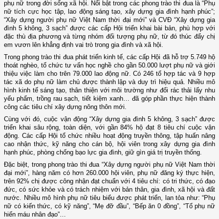
phụ nữ trong đời sống xã hội. Nổi bật trong các phong trào thi đua là “Phụ
nữ tích cực học tập, lao động sáng tạo, xây dựng gia đình hạnh phúc”;
“Xây dựng người phụ nữ Việt Nam thời đại mới” và CVĐ “Xây dựng gia
đình 5 không, 3 sạch” được các cấp Hội triển khai bài bản, phù hợp với
đặc thù địa phương và từng nhóm đối tượng phụ nữ, từ đó thúc đẩy chị
em vươn lên khẳng định vai trò trong gia đình và xã hội.
Trong phong trào thi đua phát triển kinh tế, các cấp Hội đã hỗ trợ 5.749 hộ
thoát nghèo, tổ chức tư vấn học nghề cho gần 50.000 lượt phụ nữ và giới
thiệu việc làm cho trên 79.000 lao động nữ. Có 246 tổ hợp tác và 9 hợp
tác xã do phụ nữ làm chủ được thành lập và duy trì hiệu quả. Nhiều mô
hình kinh tế sáng tạo, thân thiện với môi trường như đổi rác thải lấy nhu
yếu phẩm, trồng rau sạch, tiết kiệm xanh… đã góp phần thực hiện thành
công các tiêu chí xây dựng nông thôn mới.
Cùng với đó, cuộc vận động “Xây dựng gia đình 5 không, 3 sạch” được
triển khai sâu rộng, toàn diện, với gần 84% hộ đạt 8 tiêu chí cuộc vận
động. Các cấp Hội tổ chức nhiều hoạt động truyền thông, tập huấn nâng
cao nhận thức, kỹ năng cho cán bộ, hội viên trong xây dựng gia đình
hạnh phúc, phòng chống bạo lực gia đình, giữ gìn giá trị truyền thống.
Đặc biệt, trong phong trào thi đua “Xây dựng người phụ nữ Việt Nam thời
đại mới”, hàng năm có hơn 260.000 hội viên, phụ nữ đăng ký thực hiện,
trên 92% chị được công nhận đạt chuẩn với 4 tiêu chí: có tri thức, có đạo
đức, có sức khỏe và có trách nhiệm với bản thân, gia đình, xã hội và đất
nước. Nhiều mô hình phụ nữ tiêu biểu được phát triển, lan tỏa như: “Phụ
nữ có kiến thức, có kỹ năng”, “Mẹ đỡ đầu”, “Bếp ăn 0 đồng”, “Tổ phụ nữ
hiến máu nhân đạo”…