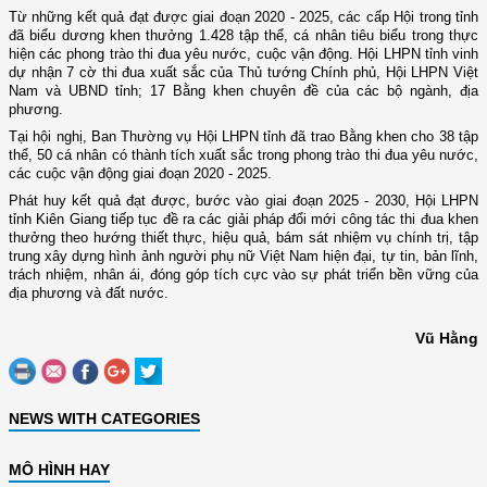
Từ những kết quả đạt được giai đoạn 2020 - 2025, các cấp Hội trong tỉnh
đã biểu dương khen thưởng 1.428 tập thể, cá nhân tiêu biểu trong thực
hiện các phong trào thi đua yêu nước, cuộc vận động. Hội LHPN tỉnh vinh
dự nhận 7 cờ thi đua xuất sắc của Thủ tướng Chính phủ, Hội LHPN Việt
Nam và UBND tỉnh; 17 Bằng khen chuyên đề của các bộ ngành, địa
phương.
Tại hội nghị, Ban Thường vụ Hội LHPN tỉnh đã trao Bằng khen cho 38 tập
thể, 50 cá nhân có thành tích xuất sắc trong phong trào thi đua yêu nước,
các cuộc vận động giai đoạn 2020 - 2025.
Phát huy kết quả đạt được, bước vào giai đoạn 2025 - 2030, Hội LHPN
tỉnh Kiên Giang tiếp tục đề ra các giải pháp đổi mới công tác thi đua khen
thưởng theo hướng thiết thực, hiệu quả, bám sát nhiệm vụ chính trị, tập
trung xây dựng hình ảnh người phụ nữ Việt Nam hiện đại, tự tin, bản lĩnh,
trách nhiệm, nhân ái, đóng góp tích cực vào sự phát triển bền vững của
địa phương và đất nước.
Vũ Hằng
NEWS WITH CATEGORIES
MÔ HÌNH HAY