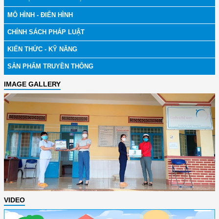
MÔ HÌNH - ĐIỂN HÌNH
CHÍNH SÁCH PHÁP LUẬT
KIẾN THỨC - KỸ NĂNG
SẢN PHẨM TRUYỀN THÔNG
IMAGE GALLERY
VIDEO