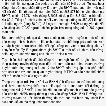
khăn, thể hiện sự quan tâm thiết thực đến cán bộ Hội cơ sở. Từ các hoạt
động nêu trên góp phần tăng tỷ lệ tham gia BHYT qua các năm, kết quả
nổi bật thể hiện rõ qua số liệu: năm 2020, có 265.873 hộ hội viên tham gia
BHYT, chiếm 74,7%; đến tháng 5/2025 đã tăng lên 315.982 hộ hội viên,
đạt 89%. Tổng số thành viên hộ hội viên tham gia tăng từ 352.271 lên gần
1,4 triệu người (tăng 38,9%). Số người tham gia BHXH tự nguyện do Hội
vận động đạt 7.927 người, chiếm phần lớn trong tổng số 12.387 người
toàn tỉnh.
Bên cạnh những kết quả đạt được, công tác tuyên truyền ở một số nơi
còn mang tính hình thức, thiếu chiều sâu; sự phối hợp giữa một vài đơn
vị cấp huyện chưa chặt chẽ; đội ngũ cộng tác viên chưa đồng đều về
chuyên môn. Tỷ lệ người tham gia BHYT ở một số xã chưa bền vững,
nhiều người dân vẫn trông chờ hỗ trợ từ Nhà nước.
Tuy nhiên, hai ngành đã chủ động rút kinh nghiệm, đề ra giải pháp như
tăng cường truyền thông trực tiếp tại cụm dân cư, phát thanh thường
xuyên, mở rộng mạng lưới đại lý thu BHYT đến từng ấp, khu phố; phối
hợp chặt chẽ với các cơ quan truyền thông, MTTQ và các đoàn thể nhằm
đổi mới nhận thức của người dân.
Trong thời gian tới, Hội LHPN và BHXH tỉnh tiếp tục cụ thể hóa nội dung
phối hợp theo hướng thiết thực, hiệu quả hơn; quan tâm bồi dưỡng kỹ
năng cho đại lý BHYT là cán bộ Hội cơ sở; đẩy mạnh vai trò nêu gương
của cán bộ, HVPN trong tham gia và vận động BHXH, BHYT. Đồng thời,
thường xuyên sơ kết, khen thưởng kịp thời các mô hình hay, cách làm
hiệu quả để lan tỏa rộng khắp trên toàn tỉnh.