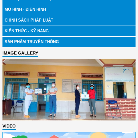
MÔ HÌNH - ĐIỂN HÌNH
CHÍNH SÁCH PHÁP LUẬT
KIẾN THỨC - KỸ NĂNG
SẢN PHẨM TRUYỀN THÔNG
IMAGE GALLERY
VIDEO