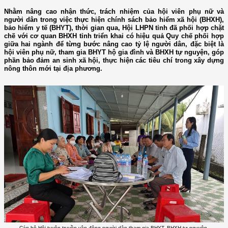
Nhằm nâng cao nhận thức, trách nhiệm của hội viên phụ nữ và
người dân trong việc thực hiện chính sách bảo hiểm xã hội (BHXH),
bảo hiểm y tế (BHYT), thời gian qua, Hội LHPN tỉnh đã phối hợp chặt
chẽ với cơ quan BHXH tỉnh triển khai có hiệu quả Quy chế phối hợp
giữa hai ngành để từng bước nâng cao tỷ lệ người dân, đặc biệt là
hội viên phụ nữ, tham gia BHYT hộ gia đình và BHXH tự nguyện, góp
phần bảo đảm an sinh xã hội, thực hiện các tiêu chí trong xây dựng
nông thôn mới tại địa phương.
Cán bộ Hội tuyên truyền vận động người dân tham gia BHYT, BHXH tự nguyện.