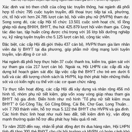
Xác định vai trò then chốt của công tác truyền thông, hai ngành đã phối
hợp tổ chức 795 cuộc tuyên truyền, đối thoại trực tiếp tại xã, phường,
chi, tổ hội với hơn 24.785 lượt cán bộ, hội viên phụ nữ (HVPN) tham dự.
Song song đó, các cấp Hội tổ chức 13.501 cuộc sinh hoạt chi, tổ lồng
ghép nội dung BHXH, BHYT, thu hút 425.879 lượt hội viên tham gia. Công
tác đào tạo, tập huấn cũng được chú trọng với 16 lớp bồi dưỡng nghiệp
vụ, kỹ năng tuyên truyền cho 5.125 lượt cán bộ, cộng tác viên.
Đặc biệt, các cấp Hội đã giới thiệu 437 cán bộ, HVPN tham gia làm nhân
viên đại lý BHYT tại địa phương, góp phần mở rộng mạng lưới tuyên
truyền, vận động ở cơ sở.
Hai ngành đã phối hợp thực hiện 37 cuộc thanh tra, kiểm tra, giám sát với
sự tham gia của 217 lượt cán bộ. Ngoài ra, Hội LHPN các cấp đã xây
dựng kế hoạch giám sát độc lập việc cấp thẻ BHYT cho trẻ em dưới 6
tuổi và các đối tượng chính sách là HVPN, kịp thời phát hiện những thiếu
sót và có kiến nghị cụ thể với các cơ quan chức năng.
Từ thực tiễn hoạt động, các cấp Hội đã xây dựng và nhân rộng 456 mô
hình tổ, nhóm phụ nữ tiết kiệm, góp vốn xoay vòng giúp nhau tham gia
BHYT hộ gia đình. Điển hình như mô hình “Tổ phụ nữ tiết kiệm mua
BHYT” ở Gò Công Tây, Gò Công Đông, Cái Bè, Chợ Gạo, Long Thuận…
với 7.793 thành viên, hỗ trợ mua 5.122 thẻ BHYT cho HVPN và gia đình.
Các hình thức linh hoạt như nuôi heo đất, tiết kiệm định kỳ, vận động
mạnh thường quân hỗ trợ đều phát huy hiệu quả rõ nét.
Từ năm 2020 đến nay, nhân lễ phát động đợt thi đua hàng năm, Hội LHPN
tỉnh đã tặng 300 thẻ BHYT cho chi hội trưởng và HVPN có hoàn cảnh khó