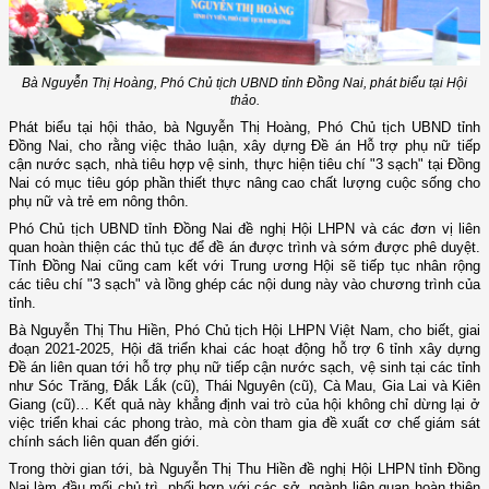
Bà Nguyễn Thị Hoàng, Phó Chủ tịch UBND tỉnh Đồng Nai, phát biểu tại Hội
thảo.
Phát biểu tại hội thảo, bà Nguyễn Thị Hoàng, Phó Chủ tịch UBND tỉnh
Đồng Nai, cho rằng việc thảo luận, xây dựng Đề án Hỗ trợ phụ nữ tiếp
cận nước sạch, nhà tiêu hợp vệ sinh, thực hiện tiêu chí "3 sạch" tại Đồng
Nai có mục tiêu góp phần thiết thực nâng cao chất lượng cuộc sống cho
phụ nữ và trẻ em nông thôn.
Phó Chủ tịch UBND tỉnh Đồng Nai đề nghị Hội LHPN và các đơn vị liên
quan hoàn thiện các thủ tục để đề án được trình và sớm được phê duyệt.
Tỉnh Đồng Nai cũng cam kết với Trung ương Hội sẽ tiếp tục nhân rộng
các tiêu chí "3 sạch" và lồng ghép các nội dung này vào chương trình của
tỉnh.
Bà Nguyễn Thị Thu Hiền, Phó Chủ tịch Hội LHPN Việt Nam, cho biết, giai
đoạn 2021-2025, Hội đã triển khai các hoạt động hỗ trợ 6 tỉnh xây dựng
Đề án liên quan tới hỗ trợ phụ nữ tiếp cận nước sạch, vệ sinh tại các tỉnh
như Sóc Trăng, Đắk Lắk (cũ), Thái Nguyên (cũ), Cà Mau, Gia Lai và Kiên
Giang (cũ)… Kết quả này khẳng định vai trò của hội không chỉ dừng lại ở
việc triển khai các phong trào, mà còn tham gia đề xuất cơ chế giám sát
chính sách liên quan đến giới.
Trong thời gian tới, bà Nguyễn Thị Thu Hiền đề nghị Hội LHPN tỉnh Đồng
Nai làm đầu mối chủ trì, phối hợp với các sở, ngành liên quan hoàn thiện