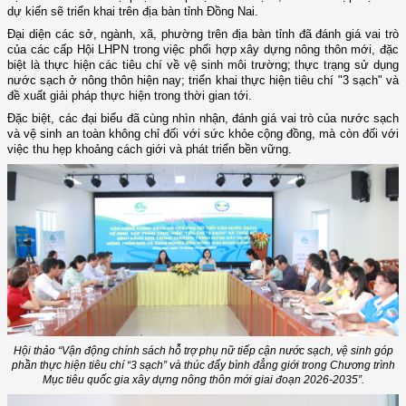
dự kiến sẽ triển khai trên địa bàn tỉnh Đồng Nai.
Đại diện các sở, ngành, xã, phường trên địa bàn tỉnh đã đánh giá vai trò
của các cấp Hội LHPN trong việc phối hợp xây dựng nông thôn mới, đặc
biệt là thực hiện các tiêu chí về vệ sinh môi trường; thực trạng sử dụng
nước sạch ở nông thôn hiện nay; triển khai thực hiện tiêu chí "3 sạch" và
đề xuất giải pháp thực hiện trong thời gian tới.
Đặc biệt, các đại biểu đã cùng nhìn nhận, đánh giá vai trò của nước sạch
và vệ sinh an toàn không chỉ đối với sức khỏe cộng đồng, mà còn đối với
việc thu hẹp khoảng cách giới và phát triển bền vững.
Hội thảo “Vận động chính sách hỗ trợ phụ nữ tiếp cận nước sạch, vệ sinh góp
phần thực hiện tiêu chí “3 sạch” và thúc đẩy bình đẳng giới trong Chương trình
Mục tiêu quốc gia xây dựng nông thôn mới giai đoạn 2026-2035”.