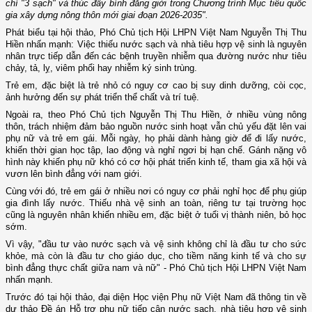
chí "3 sạch" và thúc đẩy bình đẳng giới trong Chương trình Mục tiêu quốc
gia xây dựng nông thôn mới giai đoạn 2026-2035".
Phát biểu tại hội thảo, Phó Chủ tịch Hội LHPN Việt Nam Nguyễn Thị Thu
Hiền nhấn mạnh: Việc thiếu nước sạch và nhà tiêu hợp vệ sinh là nguyên
nhân trực tiếp dẫn đến các bệnh truyền nhiễm qua đường nước như tiêu
chảy, tả, lỵ, viêm phổi hay nhiễm ký sinh trùng.
Trẻ em, đặc biệt là trẻ nhỏ có nguy cơ cao bị suy dinh dưỡng, còi cọc,
ảnh hưởng đến sự phát triển thể chất và trí tuệ.
Ngoài ra, theo Phó Chủ tịch Nguyễn Thị Thu Hiền, ở nhiều vùng nông
thôn, trách nhiệm đảm bảo nguồn nước sinh hoạt vẫn chủ yếu đặt lên vai
phụ nữ và trẻ em gái. Mỗi ngày, họ phải dành hàng giờ để đi lấy nước,
khiến thời gian học tập, lao động và nghỉ ngơi bị hạn chế. Gánh nặng vô
hình này khiến phụ nữ khó có cơ hội phát triển kinh tế, tham gia xã hội và
vươn lên bình đẳng với nam giới.
Cùng với đó, trẻ em gái ở nhiều nơi có nguy cơ phải nghỉ học để phụ giúp
gia đình lấy nước. Thiếu nhà vệ sinh an toàn, riêng tư tại trường học
cũng là nguyên nhân khiến nhiều em, đặc biệt ở tuổi vị thành niên, bỏ học
sớm.
Vì vậy, "đầu tư vào nước sạch và vệ sinh không chỉ là đầu tư cho sức
khỏe, mà còn là đầu tư cho giáo dục, cho tiềm năng kinh tế và cho sự
bình đẳng thực chất giữa nam và nữ" - Phó Chủ tịch Hội LHPN Việt Nam
nhấn mạnh.
Trước đó tại hội thảo, đại diện Học viện Phụ nữ Việt Nam đã thông tin về
dự thảo Đề án Hỗ trợ phụ nữ tiếp cận nước sạch, nhà tiêu hợp vệ sinh