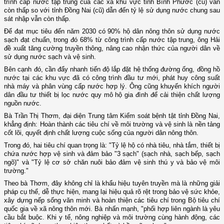
trình cấp nước tập trung của các xã khu vực tỉnh Bình Phước (cũ) vẫn
còn thấp so với tỉnh Đồng Nai (cũ) dẫn đến tỷ lệ sử dụng nước chung sau
sát nhập vẫn còn thấp.
Để đạt mục tiêu đến năm 2030 có 90% hộ dân nông thôn sử dụng nước
sạch đạt chuẩn, trong đó 68% từ công trình cấp nước tập trung, ông Hải
đề xuất tăng cường truyền thông, nâng cao nhận thức của người dân về
sử dụng nước sạch và vệ sinh.
Bên cạnh đó, cần đẩy nhanh tiến độ lắp đặt hệ thống đường ống, đồng hồ
nước tại các khu vực đã có công trình đầu tư mới, phát huy công suất
nhà máy và phân vùng cấp nước hợp lý. Ông cũng khuyến khích người
dân đầu tư thiết bị lọc nước quy mô hộ gia đình để cải thiện chất lượng
nguồn nước.
Bà Trần Thị Thơm, đại diện Trung tâm Kiểm soát bệnh tật tỉnh Đồng Nai,
khẳng định: Hoàn thành các tiêu chí về môi trường và vệ sinh là nền tảng
cốt lõi, quyết định chất lượng cuộc sống của người dân nông thôn.
Trong đó, hai tiêu chí quan trọng là: "Tỷ lệ hộ có nhà tiêu, nhà tắm, thiết bị
chứa nước hợp vệ sinh và đảm bảo "3 sạch" (sạch nhà, sạch bếp, sạch
ngõ)" và "Tỷ lệ cơ sở chăn nuôi bảo đảm vệ sinh thú y và bảo vệ môi
trường."
Theo bà Thơm, đây không chỉ là khẩu hiệu tuyên truyền mà là những giải
pháp cụ thể, dễ thực hiện, mang lại hiệu quả rõ rệt trong bảo vệ sức khỏe,
xây dựng nếp sống văn minh và hoàn thiện các tiêu chí trong Bộ tiêu chí
quốc gia về xã nông thôn mới. Bà nhấn mạnh, "phối hợp liên ngành là yêu
cầu bắt buộc. Khi y tế, nông nghiệp và môi trường cùng hành động, các