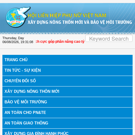
Skip to Content
Thursday, Day
PN Thọ Xuân tích cực góp phần nâng cao tỷ lệ người dân tham gia bảo hiểm y t
06/08/2026
,
19:31:09
TRANG CHỦ
TIN TỨC - SỰ KIỆN
CHUYỂN ĐỔI SỐ
XÂY DỰNG NÔNG THÔN MỚI
BẢO VỆ MÔI TRƯỜNG
AN TOÀN CHO PN&TE
AN TOÀN GIAO THÔNG
XÂY DỰNG GIA ĐÌNH HẠNH PHÚC