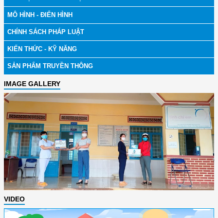
MÔ HÌNH - ĐIỂN HÌNH
CHÍNH SÁCH PHÁP LUẬT
KIẾN THỨC - KỸ NĂNG
SẢN PHẨM TRUYỀN THÔNG
IMAGE GALLERY
VIDEO