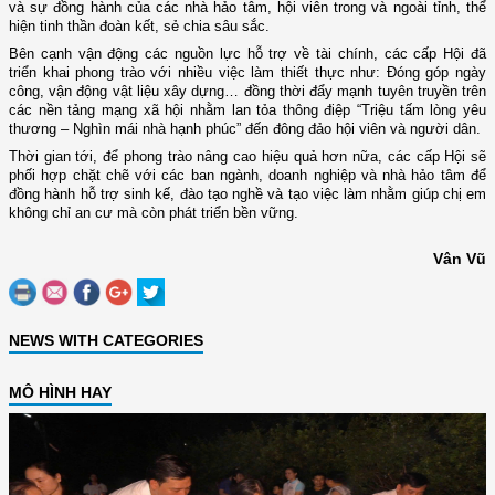
và sự đồng hành của các nhà hảo tâm, hội viên trong và ngoài tỉnh, thể
hiện tinh thần đoàn kết, sẻ chia sâu sắc.
Bên cạnh vận động các nguồn lực hỗ trợ về tài chính, các cấp Hội đã
triển khai phong trào với nhiều việc làm thiết thực như: Đóng góp ngày
công, vận động vật liệu xây dựng… đồng thời đẩy mạnh tuyên truyền trên
các nền tảng mạng xã hội nhằm lan tỏa thông điệp “Triệu tấm lòng yêu
thương – Nghìn mái nhà hạnh phúc” đến đông đảo hội viên và người dân.
Thời gian tới, để phong trào nâng cao hiệu quả hơn nữa, các cấp Hội sẽ
phối hợp chặt chẽ với các ban ngành, doanh nghiệp và nhà hảo tâm để
đồng hành hỗ trợ sinh kế, đào tạo nghề và tạo việc làm nhằm giúp chị em
không chỉ an cư mà còn phát triển bền vững.
Vân Vũ
NEWS WITH CATEGORIES
MÔ HÌNH HAY