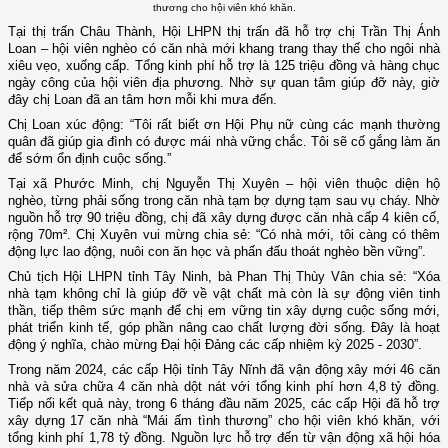
thương cho hội viên khó khăn.
Tại thị trấn Châu Thành, Hội LHPN thị trấn đã hỗ trợ chị Trần Thị Ánh
Loan – hội viên nghèo có căn nhà mới khang trang thay thế cho ngôi nhà
xiêu vẹo, xuống cấp. Tổng kinh phí hỗ trợ là 125 triệu đồng và hàng chục
ngày công của hội viên địa phương. Nhờ sự quan tâm giúp đỡ này, giờ
đây chị Loan đã an tâm hơn mỗi khi mưa đến.
Chị Loan xúc động: “Tôi rất biết ơn Hội Phụ nữ cùng các mạnh thường
quân đã giúp gia đình có được mái nhà vững chắc. Tôi sẽ cố gắng làm ăn
để sớm ổn định cuộc sống.”
Tại xã Phước Minh, chị Nguyễn Thị Xuyên – hội viên thuộc diện hộ
nghèo, từng phải sống trong căn nhà tạm bợ dựng tạm sau vụ cháy. Nhờ
nguồn hỗ trợ 90 triệu đồng, chị đã xây dựng được căn nhà cấp 4 kiên cố,
rộng 70m². Chị Xuyên vui mừng chia sẻ: “Có nhà mới, tôi càng có thêm
động lực lao động, nuôi con ăn học và phấn đấu thoát nghèo bền vững”.
Chủ tịch Hội LHPN tỉnh Tây Ninh, bà Phan Thị Thùy Vân chia sẻ: “Xóa
nhà tạm không chỉ là giúp đỡ về vật chất mà còn là sự động viên tinh
thần, tiếp thêm sức mạnh để chị em vững tin xây dựng cuộc sống mới,
phát triển kinh tế, góp phần nâng cao chất lượng đời sống. Đây là hoạt
động ý nghĩa, chào mừng Đại hội Đảng các cấp nhiệm kỳ 2025 - 2030”.
Trong năm 2024, các cấp Hội tỉnh Tây Nĩnh đã vận động xây mới 46 căn
nhà và sửa chữa 4 căn nhà dột nát với tổng kinh phí hơn 4,8 tỷ đồng.
Tiếp nối kết quả này, trong 6 tháng đầu năm 2025, các cấp Hội đã hỗ trợ
xây dựng 17 căn nhà “Mái ấm tình thương” cho hội viên khó khăn, với
tổng kinh phí 1,78 tỷ đồng. Nguồn lực hỗ trợ đến từ vận động xã hội hóa