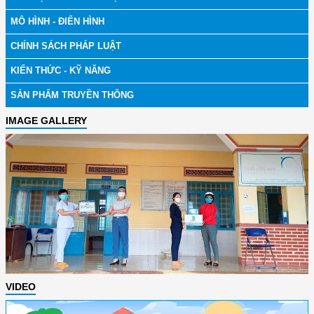
MÔ HÌNH - ĐIỂN HÌNH
CHÍNH SÁCH PHÁP LUẬT
KIẾN THỨC - KỸ NĂNG
SẢN PHẨM TRUYỀN THÔNG
IMAGE GALLERY
VIDEO