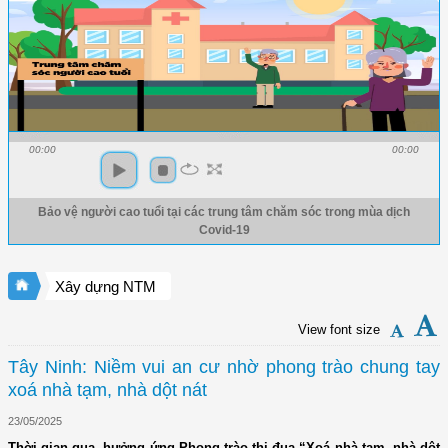
00:00
00:00
Bảo vệ người cao tuổi tại các trung tâm chăm sóc trong mùa dịch
Covid-19
Xây dựng NTM
View font size
Tây Ninh: Niềm vui an cư nhờ phong trào chung tay
xoá nhà tạm, nhà dột nát
23/05/2025
Thời gian qua, hưởng ứng Phong trào thi đua “Xoá nhà tạm, nhà dột