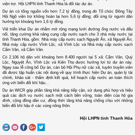
viện trợ. Hội LHPN tỉnh Thanh Hóa là đối tác dự án.
Dự án có tổng nguồn vốn hơn 7,2 tỷ đồng, trong đó Tổ chức Đông Tây
Hội Ngộ viện trợ không hoàn lại hơn 5,6 tỷ đồng; đối ứng từ người dân
hưởng lợi khoảng hơn 1,6 tỷ đồng.
Việ triển khai Dự án nhằm mở rộng mạng lưới đường ống nước và đấu
nối, tăng cường khả năng cung cấp nước sạch cho 3 nhà máy nước tại
tỉnh Thanh Hóa, gồm: Nhà máy cấp nước sạch Nguyệt Ấn, xã Nguyệt Ấn;
Nhà máy cấp nước Vĩnh Lộc, xã Vĩnh Lộc và Nhà máy cấp nước sạch
Cẩm Vân, xã Cẩm Vân.
Có 2.106 hộ dân với khoảng hơn 8.400 người tại 5 xã: Cẩm Vân, Quý
Lộc, Nguyệt Ấn, Vĩnh Lộc và Kiên Thọ được hưởng lợi từ dự án này.
Ngay sau lễ công bố Dự án, cán bộ Hội Phụ nữ các xã, tuyên truyền viên
đã được tập huấn các nội dung về quy trình thực hiện Dự án, quản lý tài
chính, khảo sát - thẩm định kết quả, kế hoạch cấp nước an toàn thích
ứng với biến đổi khí hậu...
Dự án WICR góp phần tăng khả năng tiếp cận, sử dụng phù hợp và hiệu
quả các dịch vụ nước sạch một cách bền vững, toàn diện của hộ gia
đình, cộng đồng dân cư, đồng thời tăng khả năng chống chịu với những
biến đổi khí hậu ở các vùng nông thôn.
Hội LHPN tỉnh Thanh Hóa