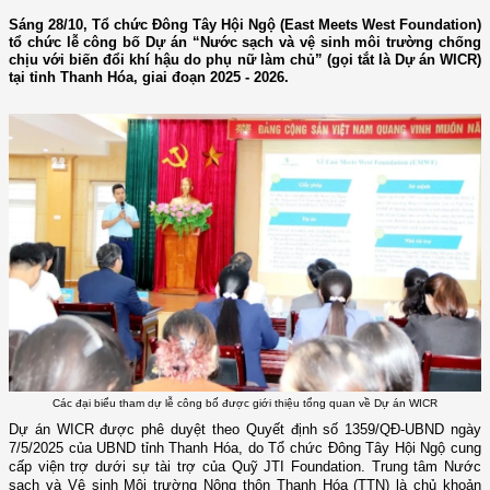
Sáng 28/10, Tổ chức Đông Tây Hội Ngộ (East Meets West Foundation)
tổ chức lễ công bố Dự án “Nước sạch và vệ sinh môi trường chống
chịu với biến đổi khí hậu do phụ nữ làm chủ” (gọi tắt là Dự án WICR)
tại tỉnh Thanh Hóa, giai đoạn 2025 - 2026.
Các đại biểu tham dự lễ công bố được giới thiệu tổng quan về Dự án WICR
Dự án WICR được phê duyệt theo Quyết định số 1359/QĐ-UBND ngày
7/5/2025 của UBND tỉnh Thanh Hóa, do Tổ chức Đông Tây Hội Ngộ cung
cấp viện trợ dưới sự tài trợ của Quỹ JTI Foundation. Trung tâm Nước
sạch và Vệ sinh Môi trường Nông thôn Thanh Hóa (TTN) là chủ khoản