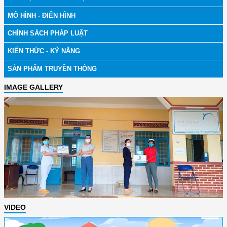
MÔ HÌNH - ĐIỂN HÌNH
CHÍNH SÁCH PHÁP LUẬT
KIẾN THỨC - KỸ NĂNG
SẢN PHẨM TRUYỀN THÔNG
IMAGE GALLERY
VIDEO