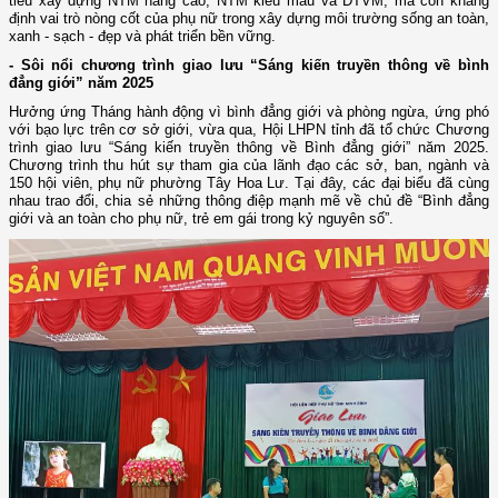
tiêu xây dựng NTM nâng cao, NTM kiểu mẫu và ĐTVM, mà còn khẳng
định vai trò nòng cốt của phụ nữ trong xây dựng môi trường sống an toàn,
xanh - sạch - đẹp và phát triển bền vững.
- Sôi nổi chương trình giao lưu “Sáng kiến truyền thông về bình
đẳng giới” năm 2025
Hưởng ứng Tháng hành động vì bình đẳng giới và phòng ngừa, ứng phó
với bạo lực trên cơ sở giới, vừa qua, Hội LHPN tỉnh đã tổ chức Chương
trình giao lưu “Sáng kiến truyền thông về Bình đẳng giới” năm 2025.
Chương trình thu hút sự tham gia của lãnh đạo các sở, ban, ngành và
150 hội viên, phụ nữ phường Tây Hoa Lư. Tại đây, các đại biểu đã cùng
nhau trao đổi, chia sẻ những thông điệp mạnh mẽ về chủ đề “Bình đẳng
giới và an toàn cho phụ nữ, trẻ em gái trong kỷ nguyên số”.