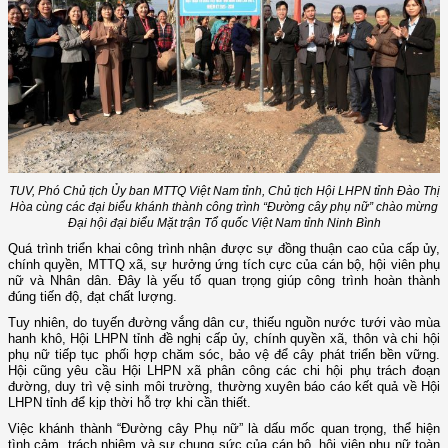
TUV, Phó Chủ tịch Ủy ban MTTQ Việt Nam tỉnh, Chủ tịch Hội LHPN tỉnh
Đào Thị
Hòa
cùng các đại biểu khánh thành công trình “Đường cây phụ nữ” chào mừng
Đại hội đại biểu Mặt trận Tổ quốc Việt Nam tỉnh Ninh Bình
Quá trình triển khai công trình nhận được sự đồng thuận cao của cấp ủy,
chính quyền, MTTQ xã, sự hưởng ứng tích cực của cán bộ, hội viên phụ
nữ và Nhân dân. Đây là yếu tố quan trọng giúp công trình hoàn thành
đúng tiến độ, đạt chất lượng.
Tuy nhiên, do tuyến đường vắng dân cư, thiếu nguồn nước tưới vào mùa
hanh khô, Hội LHPN tỉnh đề nghị cấp ủy, chính quyền xã, thôn và chi hội
phụ nữ tiếp tục phối hợp chăm sóc, bảo vệ để cây phát triển bền vững.
Hội cũng yêu cầu Hội LHPN xã phân công các chi hội phụ trách đoạn
đường, duy trì vệ sinh môi trường, thường xuyên báo cáo kết quả về Hội
LHPN tỉnh để kịp thời hỗ trợ khi cần thiết.
Việc khánh thành “Đường cây Phụ nữ” là dấu mốc quan trọng, thể hiện
tình cảm, trách nhiệm và sự chung sức của cán bộ, hội viên phụ nữ toàn