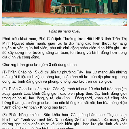
Phần thi năng khiếu
Phát biểu khai mạc, Phó Chủ tịch Thường trực Hội LHPN tỉnh Trần Thị
Minh Nguyệt nhấn mạnh, giao lưu là dịp nâng cao kiến thức, kỹ năng
tuyên truyền, giúp hội viên, phụ nữ chủ động nhận diện định kiến giới; từ
đó xây dựng môi trường sống an toàn, tôn trọng và bình đẳng hơn trong
gia đình và cộng đồng.
Chương trình giao lưu gồm
3
nội dung chính:
(1) Phần Chào hỏi: 5 đội thi đến từ phường Tây Hoa Lư mang đến những
màn giới thiệu sinh động, sáng tạo, phản ánh nỗ lực của địa phương trong
công tác bình đẳng giới và phòng, chống bạo lực trên cơ sở giới.
(2) Phần Giao lưu kiến thức: Các đội tranh tài qua 10 câu hỏi trắc nghiệm
xoay quanh Luật Bình đẳng giới, các biện pháp thúc đẩy bình đẳng giới
trong chính trị, lao động, y tế, gia đình… Đồng thời, khán giả cũng hào
hứng tham gia phần giao lưu, tạo nên không khí sôi nổi, lan tỏa thông điệp
“Bình đẳng - An toàn - Không bạo lực”.
(3) Phần Năng khiếu - Sân khấu hóa: Các tiểu phẩm như “Trọng nam
khinh nữ”, “Sinh con một bề”, “Bình đẳng để hạnh phúc”… đã mang đến
những góc nhìn chân thực về định kiến giới, bạo lực gia đình và khát
vọng xây dựng mái ấm bình an, hạnh phúc.