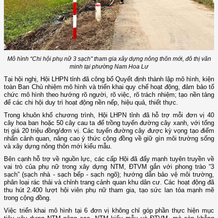
Mô hình “Chi hội phụ nữ 3 sạch" tham gia xây dựng nông thôn mới, đô thị văn
minh tại phường Nam Hoa Lư
Tại hội nghị, Hội LHPN tỉnh đã công bố Quyết định thành lập mô hình, kiện
toàn Ban Chủ nhiệm mô hình và triển khai quy chế hoạt động, đảm bảo tổ
chức mô hình theo hướng rõ người, rõ việc, rõ trách nhiệm; tạo nền tảng
để các chi hội duy trì hoạt động nền nếp, hiệu quả, thiết thực.
Trong khuôn khổ chương trình, Hội LHPN tỉnh đã hỗ trợ mỗi đơn vị 40
cây hoa ban hoặc 50 cây cau ta để trồng tuyến đường cây xanh, với tổng
trị giá 20 triệu đồng/đơn vị. Các tuyến đường cây được kỳ vọng tạo điểm
nhấn cảnh quan, nâng cao ý thức cộng đồng về giữ gìn môi trường sống
và xây dựng nông thôn mới kiểu mẫu.
Bên cạnh hỗ trợ về nguồn lực, các cấp Hội đã đẩy mạnh tuyên truyền về
vai trò của phụ nữ trong xây dựng NTM, ĐTVM gắn với phong trào “3
sạch” (sạch nhà - sạch bếp - sạch ngõ); hướng dẫn bảo vệ môi trường,
phân loại rác thải và chỉnh trang cảnh quan khu dân cư. Các hoạt động đã
thu hút 2.400 lượt hội viên phụ nữ tham gia, tạo sức lan tỏa mạnh mẽ
trong cộng đồng.
Việc triển khai mô hình tại 6 đơn vị không chỉ góp phần thực hiện mục