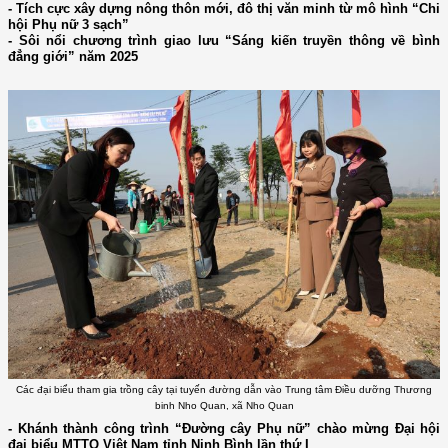
- Tích cực xây dựng nông thôn mới, đô thị văn minh từ mô hình “Chi
hội Phụ nữ 3 sạch”
- Sôi nổi chương trình giao lưu “Sáng kiến truyền thông về bình
đẳng giới” năm 2025
Các đại biểu tham gia trồng cây tại tuyến đường dẫn vào Trung tâm Điều dưỡng Thương
binh Nho Quan, xã Nho Quan
- Khánh thành công trình “Đường cây Phụ nữ” chào mừng Đại hội
đại biểu MTTQ Việt Nam tỉnh Ninh Bình lần thứ I