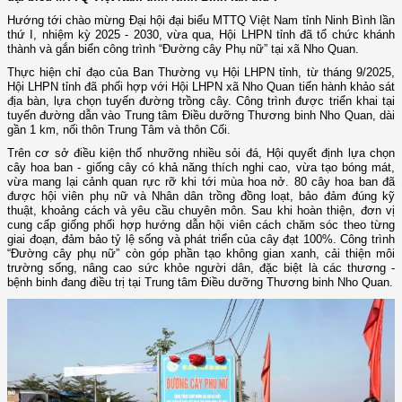
Hướng tới chào mừng Đại hội đại biểu MTTQ Việt Nam tỉnh Ninh Bình lần
thứ I, nhiệm kỳ 2025 - 2030, vừa qua, Hội LHPN tỉnh đã tổ chức khánh
thành và gắn biển công trình “Đường cây Phụ nữ” tại xã Nho Quan.
Thực hiện chỉ đạo của Ban Thường vụ Hội LHPN tỉnh, từ tháng 9/2025,
Hội LHPN tỉnh đã phối hợp với Hội LHPN xã Nho Quan tiến hành khảo sát
địa bàn, lựa chọn tuyến đường trồng cây. Công trình được triển khai tại
tuyến đường dẫn vào Trung tâm Điều dưỡng Thương binh Nho Quan, dài
gần 1 km, nối thôn Trung Tâm và thôn Cối.
Trên cơ sở điều kiện thổ nhưỡng nhiều sỏi đá, Hội quyết định lựa chọn
cây hoa ban - giống cây có khả năng thích nghi cao, vừa tạo bóng mát,
vừa mang lại cảnh quan rực rỡ khi tới mùa hoa nở. 80 cây hoa ban đã
được hội viên phụ nữ và Nhân dân trồng đồng loạt, bảo đảm đúng kỹ
thuật, khoảng cách và yêu cầu chuyên môn. Sau khi hoàn thiện, đơn vị
cung cấp giống phối hợp hướng dẫn hội viên cách chăm sóc theo từng
giai đoạn, đảm bảo tỷ lệ sống và phát triển của cây đạt 100%. Công trình
“Đường cây phụ nữ” còn góp phần tạo không gian xanh, cải thiện môi
trường sống, nâng cao sức khỏe người dân, đặc biệt là các thương -
bệnh binh đang điều trị tại Trung tâm Điều dưỡng Thương binh Nho Quan.