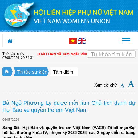
Truy cập nội dung luôn
Thứ sáu, ngày
ho hội viên
| Hội LHPN xã Tam Ngãi, Vĩnh Long sơ kết công tác Hội và phong t
07/08/2026
,
20:54:33
Tin tức sự kiện
Tâm điểm
Xem cỡ chữ
Bà Ngô Phương Ly được mời làm Chủ tịch danh dự
Hội Bảo vệ quyền trẻ em Việt Nam
06/05/2026
Sáng 6/5, Hội Bảo vệ quyền trẻ em Việt Nam (VACR) đã bế mạc Đại
hội bất thường khóa IV, nhiệm kỳ 2023-2028, sau 2 ngày diễn ra trang
trọng tại Hà Nội.