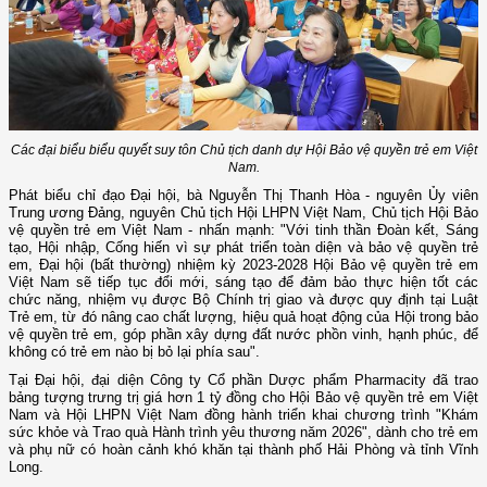
Các đại biểu biểu quyết suy tôn Chủ tịch danh dự Hội Bảo vệ quyền trẻ em Việt
Nam.
Phát biểu chỉ đạo Đại hội, bà Nguyễn Thị Thanh Hòa - nguyên Ủy viên
Trung ương Đảng, nguyên Chủ tịch Hội LHPN Việt Nam, Chủ tịch Hội Bảo
vệ quyền trẻ em Việt Nam - nhấn mạnh: "Với tinh thần Đoàn kết, Sáng
tạo, Hội nhập, Cống hiến vì sự phát triển toàn diện và bảo vệ quyền trẻ
em, Đại hội (bất thường) nhiệm kỳ 2023-2028 Hội Bảo vệ quyền trẻ em
Việt Nam sẽ tiếp tục đổi mới, sáng tạo để đảm bảo thực hiện tốt các
chức năng, nhiệm vụ được Bộ Chính trị giao và được quy định tại Luật
Trẻ em, từ đó nâng cao chất lượng, hiệu quả hoạt động của Hội trong bảo
vệ quyền trẻ em, góp phần xây dựng đất nước phồn vinh, hạnh phúc, để
không có trẻ em nào bị bỏ lại phía sau".
Tại Đại hội, đại diện Công ty Cổ phần Dược phẩm Pharmacity đã trao
bảng tượng trưng trị giá hơn 1 tỷ đồng cho Hội Bảo vệ quyền trẻ em Việt
Nam và Hội LHPN Việt Nam đồng hành triển khai chương trình "Khám
sức khỏe và Trao quà Hành trình yêu thương năm 2026", dành cho trẻ em
và phụ nữ có hoàn cảnh khó khăn tại thành phố Hải Phòng và tỉnh Vĩnh
Long.