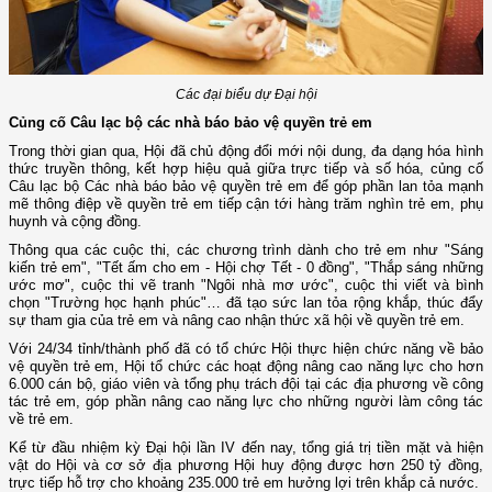
Các đại biểu dự Đại hội
Củng cố Câu lạc bộ các nhà báo bảo vệ quyền trẻ em
Trong thời gian qua, Hội đã chủ động đổi mới nội dung, đa dạng hóa hình
thức truyền thông, kết hợp hiệu quả giữa trực tiếp và số hóa, củng cố
Câu lạc bộ Các nhà báo bảo vệ quyền trẻ em để góp phần lan tỏa mạnh
mẽ thông điệp về quyền trẻ em tiếp cận tới hàng trăm nghìn trẻ em, phụ
huynh và cộng đồng.
Thông qua các cuộc thi, các chương trình dành cho trẻ em như "Sáng
kiến trẻ em", "Tết ấm cho em - Hội chợ Tết - 0 đồng", "Thắp sáng những
ước mơ", cuộc thi vẽ tranh "Ngôi nhà mơ ước", cuộc thi viết và bình
chọn "Trường học hạnh phúc"… đã tạo sức lan tỏa rộng khắp, thúc đẩy
sự tham gia của trẻ em và nâng cao nhận thức xã hội về quyền trẻ em.
Với 24/34 tỉnh/thành phố đã có tổ chức Hội thực hiện chức năng về bảo
vệ quyền trẻ em, Hội tổ chức các hoạt động nâng cao năng lực cho hơn
6.000 cán bộ, giáo viên và tổng phụ trách đội tại các địa phương về công
tác trẻ em, góp phần nâng cao năng lực cho những người làm công tác
về trẻ em.
Kể từ đầu nhiệm kỳ Đại hội lần IV đến nay, tổng giá trị tiền mặt và hiện
vật do Hội và cơ sở địa phương Hội huy động được hơn 250 tỷ đồng,
trực tiếp hỗ trợ cho khoảng 235.000 trẻ em hưởng lợi trên khắp cả nước.