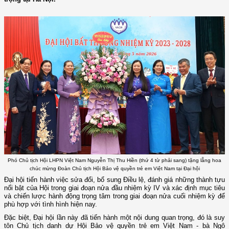
Phó Chủ tịch Hội LHPN Việt Nam Nguyễn Thị Thu Hiền (thứ 4 từ phải sang) tặng lẵng hoa
chúc mừng Đoàn Chủ tịch Hội Bảo vệ quyền trẻ em Việt Nam tại Đại hội
Đại hội tiến hành việc sửa đổi, bổ sung Điều lệ, đánh giá những thành tựu
nổi bật của Hội trong giai đoạn nửa đầu nhiệm kỳ IV và xác định mục tiêu
và chiến lược hành động trọng tâm trong giai đoạn nửa cuối nhiệm kỳ để
phù hợp với tình hình hiện nay.
Đặc biệt, Đại hội lần này đã tiến hành một nội dung quan trọng, đó là suy
tôn Chủ tịch danh dự Hội Bảo vệ quyền trẻ em Việt Nam - bà Ngô