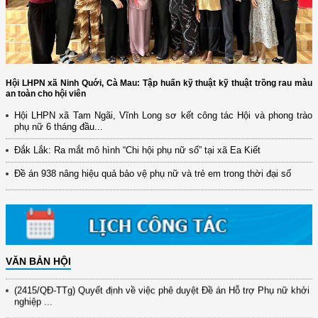
Hội LHPN xã Ninh Quới, Cà Mau: Tập huấn kỹ thuật kỹ thuật trồng rau màu
an toàn cho hội viên
Hội LHPN xã Tam Ngãi, Vĩnh Long sơ kết công tác Hội và phong trào
phụ nữ 6 tháng đầu...
(12/TB-HĐKH) V/v đăng ký, đề xuất nhiệm vụ Khoa học, công nghệ và
đổi mới ...
Đắk Lắk: Ra mắt mô hình “Chi hội phụ nữ số” tại xã Ea Kiết
(898/KH/ĐCT) Kế hoạch thực hiện Quyết định số 2415/QĐ-TTg ngày
Đề án 938 nâng hiệu quả bảo vệ phụ nữ và trẻ em trong thời đại số
31/10/2025 ...
(417/QĐ-BNNMT) Quyết định phê duyệt Chương trình mục tiêu quốc gia
xây dựng ...
(891/KH-ĐCT) Kế hoạch thực hiện Nghị quyết số 72-NQ/TW ngày
9/9/2025 của Bộ ...
VĂN BẢN HỘI
(2415/QĐ-TTg) Quyết định về việc phê duyệt Đề án Hỗ trợ Phụ nữ khởi
nghiệp ...