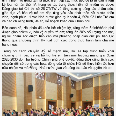
định nhiệm vụ trọng tâm là thực hiện tiếp các mục tiêu đề ra từ đầu nhiệm
kỳ Đại hội lần thứ IV, trong đó tập trung thực hiện tốt nhiệm vụ được
Đảng giao tại Chỉ thị số 28-CT/TW về tăng cường công tác chăm sóc,
giáo dục và bảo vệ trẻ em đáp ứng yêu cầu phát triển đất nước phồn
vinh, hạnh phúc; được Nhà nước giao tại Khoản 4, Điều 92 Luật Trẻ em
và các chương trình, đề án, kế hoạch khác của Chính phủ.
Bên cạnh đó, Hội phấn đấu đến hết nhiệm kỳ, tăng thêm 5 tỉnh/thành phố
được giao nhiệm vụ bảo vệ quyền trẻ em; tăng lên 20% số lượng cha mẹ,
người chăm sóc được tiếp cận với phương pháp giáo dục phi bạo lực
thông qua chương trình Kỷ luật tích cực trong thực hành làm cha mẹ
hàng ngày.
Trong bối cảnh chuyển đổi số mạnh mẽ, Hội sẽ tập trung triển khai
chương trình bảo vệ và hỗ trợ trẻ em trên môi trường mạng giai đoạn
2026-2030 do Thủ tướng Chính phủ phê duyệt, đồng thời cũng tích cực
chuyển đổi số trong các hoạt động của tổ chức Hội để thực hiện tốt hơn
nữa nhiệm vụ mà Đảng, Nhà nước giao về công tác bảo vệ quyền trẻ em.