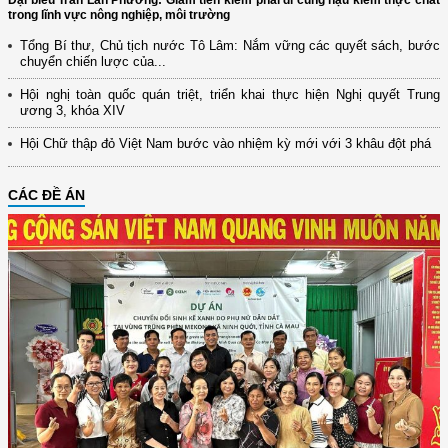
Đại biểu Trần Lan Phương: Giảm tiền kiểm phải đi cùng hậu kiểm thực chất
trong lĩnh vực nông nghiệp, môi trường
Tổng Bí thư, Chủ tịch nước Tô Lâm: Nắm vững các quyết sách, bước
chuyển chiến lược của...
Hội nghị toàn quốc quán triệt, triển khai thực hiện Nghị quyết Trung
ương 3, khóa XIV
Hội Chữ thập đỏ Việt Nam bước vào nhiệm kỳ mới với 3 khâu đột phá
CÁC ĐỀ ÁN