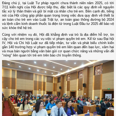
Đáng chú ý, tại Luật Tư pháp người chưa thành niên năm 2025, có tới
7/11 kiến nghị của Hội được tiếp thu, đặc biệt là các quy định về nguyên
tắc xử lý thân thiện và giữ bí mật cá nhân cho trẻ em. Bên cạnh đó, tiếng
nói của Hội cũng góp phần quan trọng trong việc đưa quy định về thiết bị
an toàn cho trẻ em vào Luật Trật tự, an toàn giao thông đường bộ 2024
và lệnh cấm kinh doanh thuốc lá điện tử trong Luật Đầu tư 2025 để bảo vệ
sức khỏe thế hệ trẻ.
Cùng với nhiệm vụ đó, Hội đã khẳng định vai trò là địa điểm hỗ trợ, tin
cậy cho trẻ em trong các vụ việc vi phạm quyền trẻ em. Kể từ sau Đại hội
IV, Hội và Chi hội Luật sư đã tiếp nhận, tư vấn và phát biểu chính kiến
gần 140 trường hợp vi phạm quyền trẻ em liên quan đến bạo lực, xâm hại
và mua bán người bằng văn bản gửi cơ quan chức năng và những vấn đề
"nóng" liên quan tới trẻ em trên báo chí truyền thông.