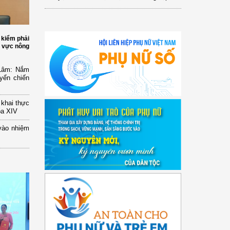
 kiểm phải
h vực nông
 Lâm: Nắm
yển chiến
n khai thực
óa XIV
vào nhiệm