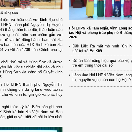
" xã Hùng Sơn
 nhiệm và hiệu quả với lãnh đạo chủ
ội LHPN thành phố Nguyễn Thị Huyền
Hội LHPN xã Tam Ngãi, Vĩnh Long s
 thẳng thắn trao đổi, thảo luận sâu
tác Hội và phong trào phụ nữ 6 thá
hướng phát triển sản phẩm gắn với
2026
 rõ vai trò đồng hành, bám sát địa
ực bao tiêu của HTX Sinh kế bản địa
Đắk Lắk: Ra mắt mô hình “Chi h
04 và Đề án 1739 của Chính phủ tại
số” tại xã Ea Kiết
Đề án 938 nâng hiệu quả bảo vệ 
m chổi đót" tại xã Hùng Sơn đã được
trẻ em trong thời đại số
ên liệu đót tự nhiên dồi dào và nhu
xã Hùng Sơn đã công bố Quyết định
Lãnh đạo Hội LHPN Việt Nam lắng
ổ.
tư, nguyện vọng của cán bộ Hội ở
ịch Hội LHPN thành phố Nguyễn Thị
 không chỉ dừng lại ở việc tạo ra
chủ về kinh tế, gìn giữ và phát huy
à nghi thức ký kết Biên bản ghi nhớ
X Sinh kế bản địa Việt Nam và Ban
, giải quyết triệt để nỗi lo lớn nhất