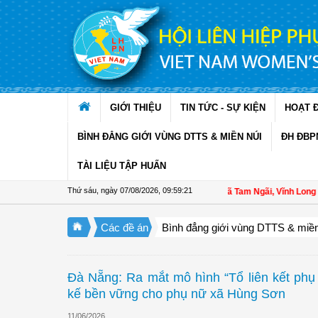
Truy cập nội dung luôn
GIỚI THIỆU
TIN TỨC - SỰ KIỆN
HOẠT 
BÌNH ĐẲNG GIỚI VÙNG DTTS & MIỀN NÚI
ĐH ĐBP
TÀI LIỆU TẬP HUẤN
Thứ sáu, ngày 07/08/2026
,
09:59:21
Hội LHPN xã Tam Ngãi, Vĩnh Long sơ kế
Các đề án
Bình đẳng giới vùng DTTS & miền
Đà Nẵng: Ra mắt mô hình “Tổ liên kết phụ 
kế bền vững cho phụ nữ xã Hùng Sơn
11/06/2026