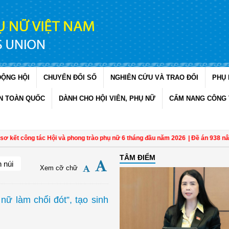
ĐỘNG HỘI
CHUYỂN ĐỔI SỐ
NGHIÊN CỨU VÀ TRAO ĐỔI
PHỤ 
N TOÀN QUỐC
DÀNH CHO HỘI VIÊN, PHỤ NỮ
CẨM NANG CÔNG 
t công tác Hội và phong trào phụ nữ 6 tháng đầu năm 2026
| Đề án 938 nâng hi
TÂM ĐIỂM
 núi
Xem cỡ chữ
nữ làm chổi đót”, tạo sinh