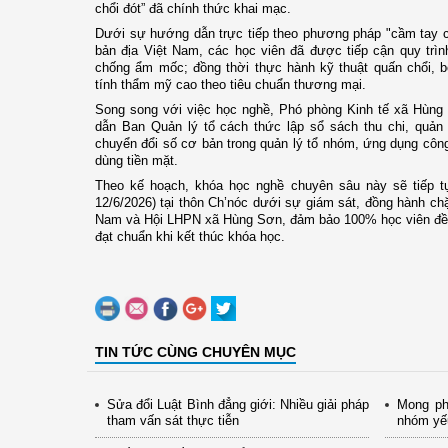
chổi đót” đã chính thức khai mạc.
Dưới sự hướng dẫn trực tiếp theo phương pháp "cầm tay c
bản địa Việt Nam, các học viên đã được tiếp cận quy trìn
chống ẩm mốc; đồng thời thực hành kỹ thuật quấn chổi, b
tính thẩm mỹ cao theo tiêu chuẩn thương mại.
Song song với việc học nghề, Phó phòng Kinh tế xã Hùng
dẫn Ban Quản lý tổ cách thức lập sổ sách thu chi, quản 
chuyển đổi số cơ bản trong quản lý tổ nhóm, ứng dụng công
dùng tiền mặt.
Theo kế hoạch, khóa học nghề chuyên sâu này sẽ tiếp tục
12/6/2026) tại thôn Ch’nóc dưới sự giám sát, đồng hành ch
Nam và Hội LHPN xã Hùng Sơn, đảm bảo 100% học viên đều 
đạt chuẩn khi kết thúc khóa học.
TIN TỨC CÙNG CHUYÊN MỤC
Sửa đổi Luật Bình đẳng giới: Nhiều giải pháp
Mong ph
tham vấn sát thực tiễn
nhóm yế