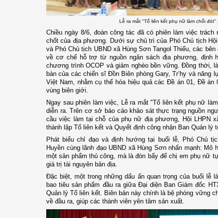
Lễ ra mắt "Tổ liên kết phụ nữ làm chổi đót
Chiều ngày 8/6, đoàn công tác đã có phiên làm việc trách
chốt của địa phương. Dưới sự chủ trì của Phó Chủ tịch H
và Phó Chủ tịch UBND xã Hùng Sơn Tangol Thiếu, các bên đã
về cơ chế hỗ trợ từ nguồn ngân sách địa phương, định 
chương trình OCOP và giảm nghèo bền vững. Đồng thời, làm
bàn của các chiến sĩ Đồn Biên phòng Gary, Tr’hy và năng l
Việt Nam, nhằm cụ thể hóa hiệu quả các Đề án 01, Đề án 
vùng biên giới.
Ngay sau phiên làm việc, Lễ ra mắt "Tổ liên kết phụ nữ là
diễn ra. Trên cơ sở báo cáo khảo sát thực trạng nguồn nguy
cầu việc làm tại chỗ của phụ nữ địa phương, Hội LHPN 
thành lập Tổ liên kết và Quyết định công nhận Ban Quản lý t
Phát biểu chỉ đạo và định hướng tại buổi lễ, Phó Chủ t
Huyền cùng lãnh đạo UBND xã Hùng Sơn nhấn mạnh: Mô hình
một sản phẩm thủ công, mà là đòn bẩy để chị em phụ nữ tự 
giá trị tài nguyên bản địa.
Đặc biệt, một trong những dấu ấn quan trọng của buổi lễ l
bao tiêu sản phẩm đầu ra giữa Đại diện Ban Giám đốc HT
Quản lý Tổ liên kết. Biên bản này chính là bệ phóng vững chắc
về đầu ra, giúp các thành viên yên tâm sản xuất.