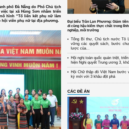
hành phố Đà Nẵng do Phó Chủ tịch
việc tại xã Hùng Sơn nhằm triển
 mô hình “Tổ liên kết phụ nữ làm
o hội viên phụ nữ tại địa phương.
Đại biểu Trần Lan Phương: Giảm tiền
đi cùng hậu kiểm thực chất trong lĩn
nghiệp, môi trường
Tổng Bí thư, Chủ tịch nước Tô
vững các quyết sách, bước chu
lược của...
Hội nghị toàn quốc quán triệt, triể
hiện Nghị quyết Trung ương 3, kh
Hội Chữ thập đỏ Việt Nam bước 
kỳ mới với 3 khâu đột phá
CÁC ĐỀ ÁN