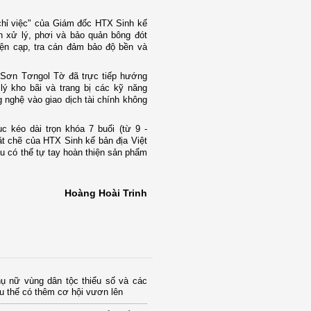
hỉ việc" của Giám đốc HTX Sinh kế
h xử lý, phơi và bảo quản bông đót
ện cạp, tra cán đảm bảo độ bền và
 Sơn Tơngol Tờ đã trực tiếp hướng
lý kho bãi và trang bị các kỹ năng
 nghệ vào giao dịch tài chính không
 kéo dài trọn khóa 7 buổi (từ 9 -
ặt chẽ của HTX Sinh kế bản địa Việt
có thể tự tay hoàn thiện sản phẩm
Hoàng Hoài Trinh
ụ nữ vùng dân tộc thiểu số và các
u thế có thêm cơ hội vươn lên