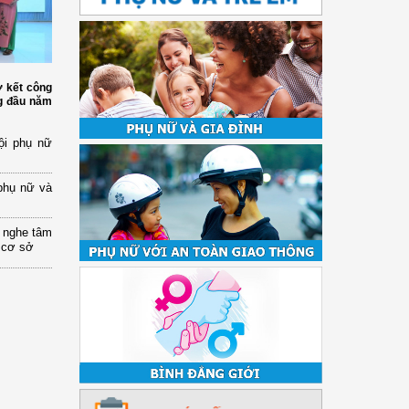
ơ kết công
ng đầu năm
ội phụ nữ
phụ nữ và
 nghe tâm
 cơ sở