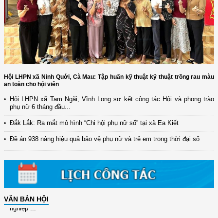
Hội LHPN xã Ninh Quới, Cà Mau: Tập huấn kỹ thuật kỹ thuật trồng rau màu
an toàn cho hội viên
(12/TB-HĐKH) V/v đăng ký, đề xuất nhiệm vụ Khoa học, công nghệ và
Hội LHPN xã Tam Ngãi, Vĩnh Long sơ kết công tác Hội và phong trào
đổi mới ...
phụ nữ 6 tháng đầu...
(898/KH/ĐCT) Kế hoạch thực hiện Quyết định số 2415/QĐ-TTg ngày
Đắk Lắk: Ra mắt mô hình “Chi hội phụ nữ số” tại xã Ea Kiết
31/10/2025 ...
Đề án 938 nâng hiệu quả bảo vệ phụ nữ và trẻ em trong thời đại số
(417/QĐ-BNNMT) Quyết định phê duyệt Chương trình mục tiêu quốc gia
xây dựng ...
(891/KH-ĐCT) Kế hoạch thực hiện Nghị quyết số 72-NQ/TW ngày
9/9/2025 của Bộ ...
(2415/QĐ-TTg) Quyết định về việc phê duyệt Đề án Hỗ trợ Phụ nữ khởi
VĂN BẢN HỘI
nghiệp ...