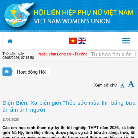
Truy cập nội dung luôn
Thứ bảy, ngày
ội LHPN xã Tam Ngãi, Vĩnh Long sơ kết công tác Hội và phong trào phụ nữ 6 t
08/08/2026
,
07:15:51
Hoạt động Hội
Xem cỡ chữ
Điện Biên: Xã biên giới "Tiếp sức mùa thi" bằng bữa
ăn ấm tình người
11/06/2026
Các em học sinh tham dự kỳ thi tốt nghiệp THPT năm 2026, xã biên
giới Nà Hỳ, tỉnh Điện Biên, được phục vụ cả 3 bữa ăn sáng, trưa, tối
kèm sữa và nước uống miễn phí trong suốt thời gian diễn ra kỳ thi,