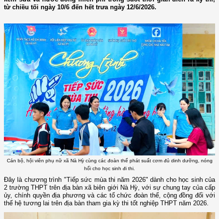
từ chiều tối ngày 10/6 đến hết trưa ngày 12/6/2026.
Cán bộ, hội viên phụ nữ xã Nà Hỳ cùng các đoàn thể phát suất cơm đủ dinh dưỡng, nóng
hổi cho học sinh đi thi.
Đây là chương trình "Tiếp sức mùa thi năm 2026" dành cho học sinh của
2 trường THPT trên địa bàn xã biên giới Nà Hỳ, với sự chung tay của cấp
ủy, chính quyền địa phương và các tổ chức đoàn thể, cộng đồng đối với
thế hệ tương lai trên địa bàn tham gia kỳ thi tốt nghiệp THPT năm 2026.