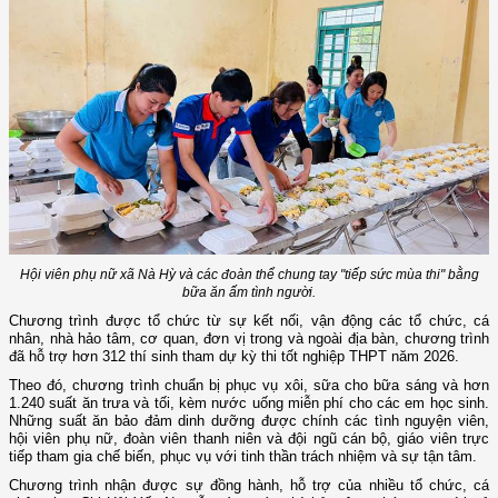
Hội viên phụ nữ xã Nà Hỳ và các đoàn thể chung tay "tiếp sức mùa thi" bằng
bữa ăn ấm tình người.
Chương trình được tổ chức từ sự kết nối, vận động các tổ chức, cá
nhân, nhà hảo tâm, cơ quan, đơn vị trong và ngoài địa bàn, chương trình
đã hỗ trợ hơn 312 thí sinh tham dự kỳ thi tốt nghiệp THPT năm 2026.
Theo đó, chương trình chuẩn bị phục vụ xôi, sữa cho bữa sáng và hơn
1.240 suất ăn trưa và tối, kèm nước uống miễn phí cho các em học sinh.
Những suất ăn bảo đảm dinh dưỡng được chính các tình nguyện viên,
hội viên phụ nữ, đoàn viên thanh niên và đội ngũ cán bộ, giáo viên trực
tiếp tham gia chế biến, phục vụ với tinh thần trách nhiệm và sự tận tâm.
Chương trình nhận được sự đồng hành, hỗ trợ của nhiều tổ chức, cá