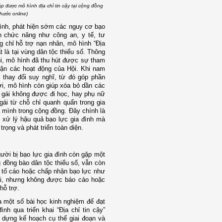
p được mô hình địa chỉ tin cậy tại cộng đồng
hước online)
ình, phát hiện sớm các nguy cơ bạo
n chức năng như công an, y tế, tư
g chỉ hỗ trợ nạn nhân, mô hình “Địa
 là tại vùng dân tộc thiểu số. Thông
ũi, mô hình đã thu hút được sự tham
 cận các hoạt động của Hội. Khi nam
 thay đổi suy nghĩ, từ đó góp phần
hời, mô hình còn giúp xóa bỏ dần các
n gái không được đi học, hay phụ nữ
ái từ chỗ chỉ quanh quẩn trong gia
ủa mình trong cộng đồng. Đây chính là
ỉ xử lý hậu quả bạo lực gia đình mà
rọng và phát triển toàn diện.
ời bị bạo lực gia đình còn gặp một
 đồng bào dân tộc thiểu số, vẫn còn
ại tố cáo hoặc chấp nhận bạo lực như
ài, nhưng không được báo cáo hoặc
hỗ trợ.
a một số bài học kinh nghiệm để đạt
nh qua triển khai “Địa chỉ tin cậy”
dựng kế hoạch cụ thể giai đoạn và