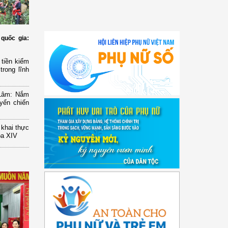
quốc gia:
tiền kiểm
trong lĩnh
 Lâm: Nắm
yển chiến
n khai thực
óa XIV