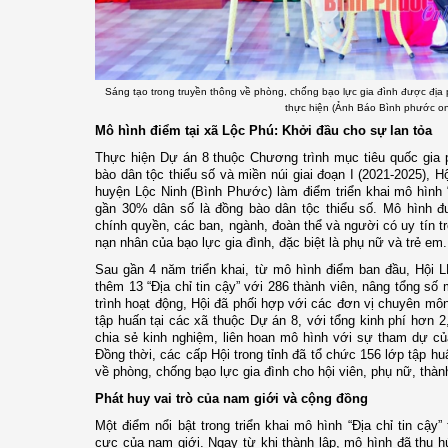
Sáng tạo trong truyền thông về phòng, chống bạo lực gia đình được đị
thực hiện (Ảnh Báo Bình phước on
Mô hình điểm tại xã Lộc Phú: Khởi đầu cho sự lan tỏa
Thực hiện Dự án 8 thuộc Chương trình mục tiêu quốc gia ph
bào dân tộc thiểu số và miền núi giai đoạn I (2021-2025),
huyện Lộc Ninh (Bình Phước) làm điểm triển khai mô hình “
gần 30% dân số là đồng bào dân tộc thiểu số. Mô hình đư
chính quyền, các ban, ngành, đoàn thể và người có uy tín t
nạn nhân của bạo lực gia đình, đặc biệt là phụ nữ và trẻ em.
Sau gần 4 năm triển khai, từ mô hình điểm ban đầu, Hội 
thêm 13 “Địa chỉ tin cậy” với 286 thành viên, nâng tổng số 
trình hoạt động, Hội đã phối hợp với các đơn vị chuyên môn
tập huấn tại các xã thuộc Dự án 8, với tổng kinh phí hơn 2
chia sẻ kinh nghiệm, liên hoan mô hình với sự tham dự c
Đồng thời, các cấp Hội trong tỉnh đã tổ chức 156 lớp tập h
về phòng, chống bạo lực gia đình cho hội viên, phụ nữ, thàn
Phát huy vai trò của nam giới và cộng đồng
Một điểm nổi bật trong triển khai mô hình “Địa chỉ tin cậy
cực của nam giới. Ngay từ khi thành lập, mô hình đã thu hú