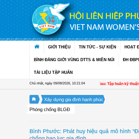
Truy cập nội dung luôn
GIỚI THIỆU
TIN TỨC - SỰ KIỆN
HOẠT 
BÌNH ĐẲNG GIỚI VÙNG DTTS & MIỀN NÚI
ĐH ĐBP
TÀI LIỆU TẬP HUẤN
Chủ nhật, ngày 09/08/2026
,
10:21:05
Hội LHPN xã Ninh Quới, Cà Mau: Tập huấn kỹ thuật kỹ thu
Xây dựng gia đình hạnh phúc
Phòng chống BLGĐ
Bình Phước: Phát huy hiệu quả mô hình “Địa
chống bạo lực gia đình