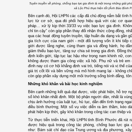
Tuyên truyền về phòng, chống bạo lực gia đình là một trong những giải phá
xã Lộc Phú thực hiện tốt (Ảnh Báo Bình P
Bên cạnh đó, Hội LHPN các cấp đã chủ động nắm bắt tình h
lực từ cơ sở, qua đó phối hợp hiệu quả với các cơ qua
pháp… xử lý kịp thời 33/33 vụ việc bạo lực gia đình. Khôn
chỉ tin cậy” còn góp phần thay đổi nhận thức cộng đồng, nhất
qua các hoạt động tuyên truyền, tập huấn đa dạng và gần g
gia tích cực của nam giới - một đối tượng vốn ít khi tiếp
giới được lắng nghe, cùng tham gia và đồng hành, họ dần
giảm thiểu bạo lực, tăng sự chia sẻ trong gia đình. Đồng t
định kiến giới, tập tục lạc hậu như trọng nam khinh nữ, co
không được tham gia công việc xã hội. Phụ nữ và trẻ em g
đình nay có cơ hội khẳng định vai trò, tiếng nói và vị thế c
giá trị cốt lõi và bền vững mà mô hình mang lại - không ch
còn góp phần xây dựng một môi trường sống bình đẳng, tôn t
Những khó khăn và bài học kinh nghiệm
Bên cạnh những kết quả đạt được, việc phát hiện, hỗ trợ ngư
số khó khăn nhất định. Một bộ phận người dân, nhất là vùng
chịu ảnh hưởng của luật tục, hủ tục, dẫn đến tình trạng ng
điều bình thường; Một số vụ việc diễn ra âm thầm, kéo d
phát hiện kịp thời, gây khó khăn trong công tác can thiệp và 
Từ thực tiễn triển khai, Hội LHPN tỉnh Bình Phước đã rút r
được hiệu quả trong công tác phòng, chống bạo lực gia đì
như:
Bám sát chỉ đạo của Trung ương và địa phương, xây 