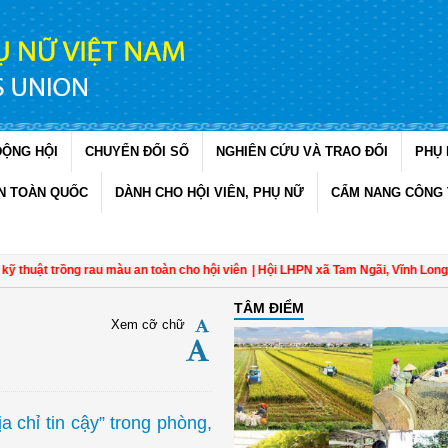
ĐỘNG HỘI
CHUYỂN ĐỔI SỐ
NGHIÊN CỨU VÀ TRAO ĐỔI
PHỤ 
N TOÀN QUỐC
DÀNH CHO HỘI VIÊN, PHỤ NỮ
CẨM NANG CÔNG 
ật trồng rau màu an toàn cho hội viên
| Hội LHPN xã Tam Ngãi, Vĩnh Long sơ kế
TÂM ĐIỂM
Xem cỡ chữ
 chỉ tin cậy” trong phòng,