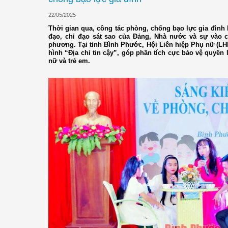
22/05/2025
Thời gian qua, công tác phòng, chống bạo lực gia đình
đạo, chỉ đạo sát sao của Đảng, Nhà nước và sự vào 
phương. Tại tỉnh Bình Phước, Hội Liên hiệp Phụ nữ (LHP
hình “Địa chỉ tin cậy”, góp phần tích cực bảo vệ quyền
nữ và trẻ em.