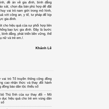
nh, đề án về gia đình, bình đẳng
ảo sát, chọn địa bàn phù hợp
để đặt
huy vai trò nam giới trong mô hình,
uả với công an, y tế, tư pháp để kịp
ực gia đình.
ét cho hiệu quả của sự phối hợp liên
hống bạo lực gia đình. Đây là bước
 bình đẳng, phát triển bền vững, thể
ụ nữ và trẻ em./.
Khánh Lê
 vai trò Tổ truyền thông cộng đồng
âng cao nhận thức và thay đổi hành
g đồng bào dân tộc thiểu số
 bộ Thủ lĩnh của sự thay đổi – Mô
o dục hiệu quả cho trẻ em vùng dân
u số