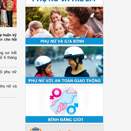
p huấn kỹ
àn cho hội
ng sơ kết
nữ 6 tháng
ội phụ nữ
phụ nữ và