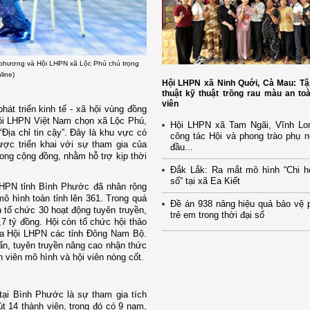
a phương và Hội LHPN xã Lộc Phú chú trọng
line)
Hội LHPN xã Ninh Quới, Cà Mau: Tậ
thuật kỹ thuật trồng rau màu an to
viên
át triển kinh tế - xã hội vùng đồng
 Hội LHPN Việt Nam chọn xã Lộc Phú,
Hội LHPN xã Tam Ngãi, Vĩnh Lo
Địa chỉ tin cậy”. Đây là khu vực có
công tác Hội và phong trào phụ 
ợc triển khai với sự tham gia của
đầu...
rong cộng đồng, nhằm hỗ trợ kịp thời
Đắk Lắk: Ra mắt mô hình “Chi h
số” tại xã Ea Kiết
LHPN tỉnh Bình Phước đã nhân rộng
mô hình toàn tỉnh lên 361. Trong quá
Đề án 938 nâng hiệu quả bảo vệ 
 tổ chức 30 hoạt động tuyên truyền,
trẻ em trong thời đại số
,7 tỷ đồng. Hội còn tổ chức hội thảo
ủa Hội LHPN các tỉnh Đông Nam Bộ.
uấn, tuyên truyền nâng cao nhận thức
h viên mô hình và hội viên nòng cốt.
” tại Bình Phước là sự tham gia tích
t 14 thành viên, trong đó có 9 nam,