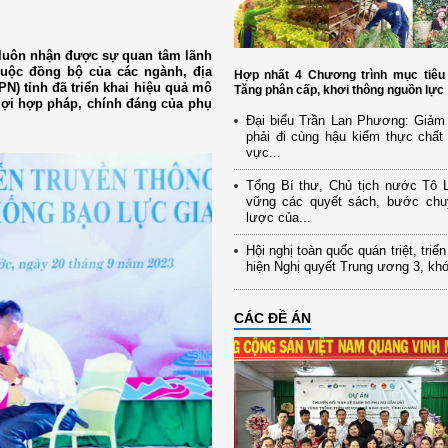
 luôn nhận được sự quan tâm lãnh
cuộc đồng bộ của các ngành, địa
Hợp nhất 4 Chương trình mục tiêu 
N) tỉnh đã triển khai hiệu quả mô
Tăng phân cấp, khơi thông nguồn lực
 lợi hợp pháp, chính đáng của phụ
Đại biểu Trần Lan Phương: Giảm 
phải đi cùng hậu kiểm thực chất 
vực...
Tổng Bí thư, Chủ tịch nước Tô
vững các quyết sách, bước chu
lược của...
Hội nghị toàn quốc quán triệt, triể
hiện Nghị quyết Trung ương 3, kh
CÁC ĐỀ ÁN