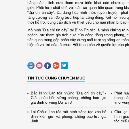
hằng năm, tích cực tham mưu triển khai các chương trì
giới;
Phối hợp chặt chẽ với các cơ quan liên quan trong kh
“Địa chỉ tin cậy”;
Đa dạng hóa hình thức tuyên truyền, phát 
tăng cường vận động trực tiếp tại cộng đồng;
Kết nối hiệu q
thời hỗ trợ, cung cấp dịch vụ thiết yếu cho nạn nhân bị bạo l
Mô hình “Địa chỉ tin cậy” tại Bình Phước là minh chứng rõ n
ngành, sự tham gia tích cực của cộng đồng trong phòng, c
tiến quan trọng góp phần xây dựng môi trường sống an toàn,
hiện rõ vai trò của tổ chức Hội trong bảo vệ quyền lợi của ph
TIN TỨC CÙNG CHUYÊN MỤC
Bắc Ninh: Lan tỏa những “Địa chỉ tin cậy” -
Phát huy
Giải pháp bền vững phòng, chống bạo lực
trong n
gia đình ở vùng Dự án 8
vi ở vùn
Lai Châu: Lan tỏa mô hình sáng tạo xóa bỏ
Câu lạc
định kiến giới và phòng, chống bạo lực gia
hình giá
đình
tộc thiể