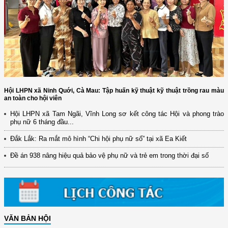
Hội LHPN xã Ninh Quới, Cà Mau: Tập huấn kỹ thuật kỹ thuật trồng rau màu
an toàn cho hội viên
Hội LHPN xã Tam Ngãi, Vĩnh Long sơ kết công tác Hội và phong trào
(12/TB-HĐKH) V/v đăng ký, đề xuất nhiệm vụ Khoa học, công nghệ và
phụ nữ 6 tháng đầu...
đổi mới ...
Đắk Lắk: Ra mắt mô hình “Chi hội phụ nữ số” tại xã Ea Kiết
(898/KH/ĐCT) Kế hoạch thực hiện Quyết định số 2415/QĐ-TTg ngày
31/10/2025 ...
Đề án 938 nâng hiệu quả bảo vệ phụ nữ và trẻ em trong thời đại số
(417/QĐ-BNNMT) Quyết định phê duyệt Chương trình mục tiêu quốc gia
xây dựng ...
(891/KH-ĐCT) Kế hoạch thực hiện Nghị quyết số 72-NQ/TW ngày
9/9/2025 của Bộ ...
(2415/QĐ-TTg) Quyết định về việc phê duyệt Đề án Hỗ trợ Phụ nữ khởi
VĂN BẢN HỘI
nghiệp ...