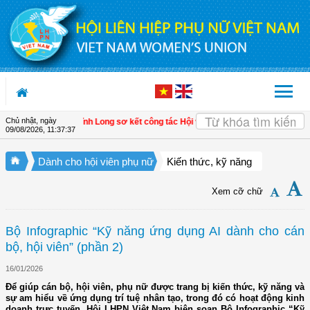
Truy cập nội dung luôn
Chủ nhật, ngày
 xã Tam Ngãi, Vĩnh Long sơ kết công tác Hội và phong trào phụ nữ 6 tháng đầu
09/08/2026
,
11:37:38
Dành cho hội viên phụ nữ
Kiến thức, kỹ năng
Xem cỡ chữ
Bộ Infographic “Kỹ năng ứng dụng AI dành cho cán
bộ, hội viên” (phần 2)
16/01/2026
Để giúp cán bộ, hội viên, phụ nữ được trang bị kiến thức, kỹ năng và
sự am hiểu về ứng dụng trí tuệ nhân tạo, trong đó có hoạt động kinh
doanh trực tuyến, Hội LHPN Việt Nam biên soạn Bộ Infographic “Kỹ