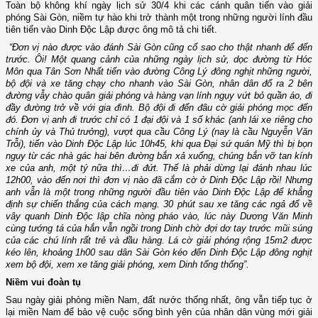
Toàn bộ không khí ngày lịch sử 30/4 khi các cánh quân tiến vào giải
phóng Sài Gòn, niềm tự hào khi trở thành một trong những người lính đầu
tiên tiến vào Dinh Độc Lập được ông mô tả chi tiết.
“Đơn vị nào được vào đánh Sài Gòn cũng cố sao cho thật nhanh để đến
trước. Ôi! Một quang cảnh của những ngày lịch sử, dọc đường từ Hóc
Môn qua Tân Sơn Nhất tiến vào đường Công Lý đông nghịt những người,
bộ đội và xe tăng chạy cho nhanh vào Sài Gòn, nhân dân đổ ra 2 bên
đường vẫy chào quân giải phóng và hàng vạn lính ngụy vứt bỏ quần áo, đi
đầy đường trở về với gia đình. Bộ đội đi đến đâu cờ giải phóng mọc đến
đó. Đơn vị anh đi trước chỉ có 1 đại đội và 1 số khác (anh lái xe riêng cho
chính ủy và Thủ trưởng), vượt qua cầu Công Lý (nay là cầu Nguyễn Văn
Trỗi), tiến vào Dinh Độc Lập lúc 10h45, khi qua Đại sứ quán Mỹ thì bị bọn
ngụy từ các nhà gác hai bên đường bắn xả xuống, chúng bắn vỡ tan kính
xe của anh, một tý nữa thì…đi đứt. Thế là phải dừng lại đánh nhau lúc
12h00, vào đến nơi thì đơn vị nào đã cắm cờ ở Dinh Độc Lập rồi! Nhưng
anh vẫn là một trong những người đầu tiên vào Dinh Độc Lập để khẳng
định sự chiến thắng của cách mạng. 30 phút sau xe tăng các ngả đổ về
vây quanh Dinh Độc lập chĩa nòng pháo vào, lúc này Dương Văn Minh
cùng tướng tá của hắn vẫn ngồi trong Dinh chờ đợi dơ tay trước mũi súng
của các chú lính rất trẻ và đầu hàng. Lá cờ giải phóng rộng 15m2 được
kéo lên, khoảng 1h00 sau dân Sài Gòn kéo đến Dinh Độc Lập đông nghịt
xem bộ đội, xem xe tăng giải phóng, xem Dinh tổng thống”.
Niềm vui đoàn tụ
Sau ngày giải phòng miền Nam, đất nước thống nhất, ông vẫn tiếp tục ở
lại miền Nam để bảo vệ cuộc sống bình yên của nhân dân vùng mới giải