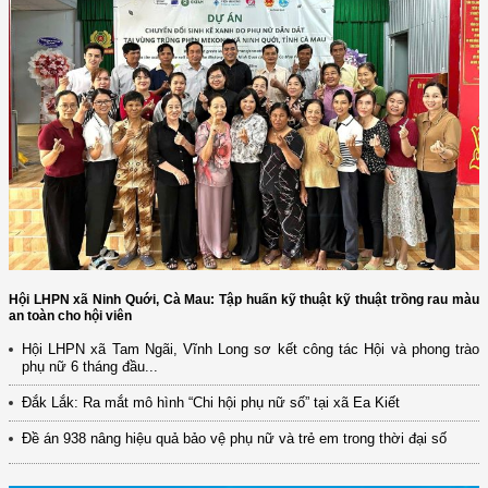
Hội LHPN xã Ninh Quới, Cà Mau: Tập huấn kỹ thuật kỹ thuật trồng rau màu
an toàn cho hội viên
Hội LHPN xã Tam Ngãi, Vĩnh Long sơ kết công tác Hội và phong trào
phụ nữ 6 tháng đầu...
(12/TB-HĐKH) V/v đăng ký, đề xuất nhiệm vụ Khoa học, công nghệ và
đổi mới ...
Đắk Lắk: Ra mắt mô hình “Chi hội phụ nữ số” tại xã Ea Kiết
(898/KH/ĐCT) Kế hoạch thực hiện Quyết định số 2415/QĐ-TTg ngày
Đề án 938 nâng hiệu quả bảo vệ phụ nữ và trẻ em trong thời đại số
31/10/2025 ...
(417/QĐ-BNNMT) Quyết định phê duyệt Chương trình mục tiêu quốc gia