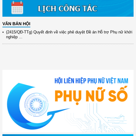
xây dựng ...
(891/KH-ĐCT) Kế hoạch thực hiện Nghị quyết số 72-NQ/TW ngày
9/9/2025 của Bộ ...
VĂN BẢN HỘI
(2415/QĐ-TTg) Quyết định về việc phê duyệt Đề án Hỗ trợ Phụ nữ khởi
nghiệp ...