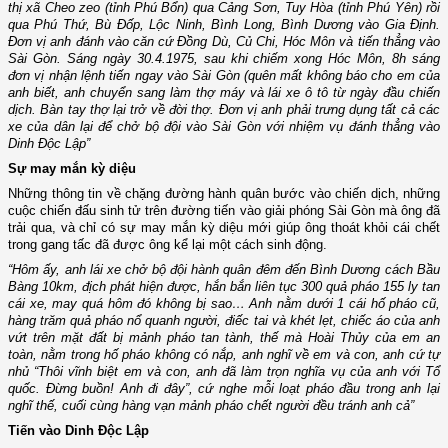
thị xã Cheo zeo (tỉnh Phú Bổn) qua Cảng Sơn, Tuy Hòa (tỉnh Phú Yên) rồi
qua Phú Thứ, Bù Đốp, Lộc Ninh, Bình Long, Bình Dương vào Gia Định.
Đơn vị anh đánh vào căn cứ Đồng Dù, Củ Chi, Hóc Môn và tiến thẳng vào
Sài Gòn. Sáng ngày 30.4.1975, sau khi chiếm xong Hóc Môn, 8h sáng
đơn vị nhận lệnh tiến ngay vào Sài Gòn (quên mất không báo cho em của
anh biết, anh chuyển sang làm thợ máy và lái xe ô tô từ ngày đầu chiến
dịch. Bàn tay thợ lại trở về đời thợ. Đơn vị anh phải trưng dụng tất cả các
xe của dân lại để chở bộ đội vào Sài Gòn với nhiệm vụ đánh thẳng vào
Dinh Độc Lập”
Sự may mắn kỳ diệu
Những thông tin về chặng đường hành quân bước vào chiến dịch, những
cuộc chiến đấu sinh tử trên đường tiến vào giải phóng Sài Gòn mà ông đã
trải qua, và chỉ có sự may mắn kỳ diệu mới giúp ông thoát khỏi cái chết
trong gang tấc đã được ông kể lại một cách sinh động.
“Hôm ấy, anh lái xe chở bộ đội hành quân đêm đến Bình Dương cách Bầu
Bàng 10km, địch phát hiện được, hắn bắn liên tục 300 quả pháo 155 ly tan
cái xe, may quá hôm đó không bị sao… Anh nằm dưới 1 cái hố pháo cũ,
hàng trăm quả pháo nổ quanh người, điếc tai và khét lẹt, chiếc áo của anh
vứt trên mặt đất bị mảnh pháo tan tành, thế mà Hoài Thủy của em an
toàn, nằm trong hố pháo không có nắp, anh nghĩ về em và con, anh cứ tự
nhủ “Thôi vĩnh biệt em và con, anh đã làm trọn nghĩa vụ của anh với Tổ
quốc. Đừng buồn! Anh đi đây”, cứ nghe mỗi loạt pháo đầu trong anh lại
nghĩ thế, cuối cùng hàng vạn mảnh pháo chết người đều tránh anh cả”
Tiến vào Dinh Độc Lập