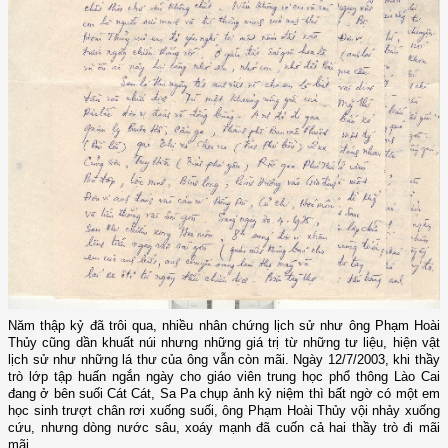
Năm thập kỷ đã trôi qua, nhiều nhân chứng lịch sử như ông Phạm Hoài
Thủy cũng dần khuất núi nhưng những giá trị từ những tư liệu, hiện vật
lịch sử như những lá thư của ông vẫn còn mãi. Ngày 12/7/2003, khi thầy
trò lớp tập huấn ngắn ngày cho giáo viên trung học phổ thông Lào Cai
đang ở bên suối Cát Cát, Sa Pa chụp ảnh kỷ niệm thì bất ngờ có một em
học sinh trượt chân rơi xuống suối, ông Phạm Hoài Thủy vội nhảy xuống
cứu, nhưng dòng nước sâu, xoáy mạnh đã cuốn cả hai thầy trò đi mãi
mãi…