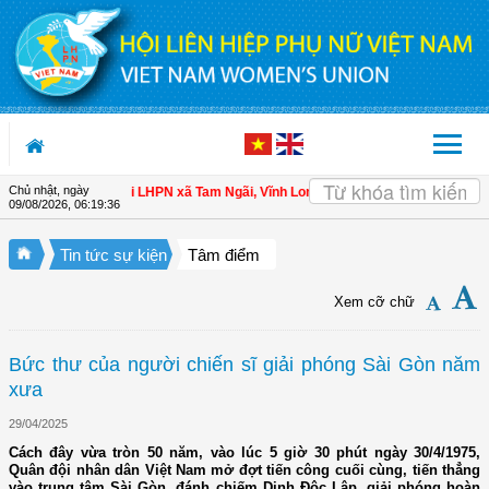
Truy cập nội dung luôn
Chủ nhật, ngày
 hội viên
| Hội LHPN xã Tam Ngãi, Vĩnh Long sơ kết công tác Hội và phong trà
09/08/2026
,
06:19:37
Tin tức sự kiện
Tâm điểm
Xem cỡ chữ
Bức thư của người chiến sĩ giải phóng Sài Gòn năm
xưa
29/04/2025
Cách đây vừa tròn 50 năm, vào lúc 5 giờ 30 phút ngày 30/4/1975,
Quân đội nhân dân Việt Nam mở đợt tiến công cuối cùng, tiến thẳng
vào trung tâm Sài Gòn, đánh chiếm Dinh Độc Lập, giải phóng hoàn