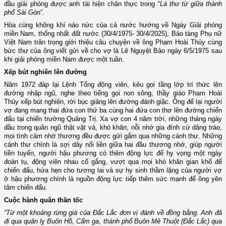
đầu giải phóng được anh tái hiện chân thực trong “
Lá thư từ giữa thành
phố Sài Gòn
”.
Hòa cùng không khí náo nức của cả nước hướng về Ngày Giải phóng
miền Nam, thống nhất đất nước (30/4/1975- 30/4/2025), Bảo tàng Phụ nữ
Việt Nam trân trọng giới thiệu câu chuyện về ông Phạm Hoài Thủy cùng
bức thư của ông viết gửi về cho vợ là Lê Nguyệt Bảo ngày 6/5/1975 sau
khi giải phóng miền Nam được một tuần.
Xếp bút nghiên lên đường
Năm 1972 đáp lại Lệnh Tổng động viên, kêu gọi tầng lớp trí thức lên
đường nhập ngũ, nghe theo tiếng gọi non sông, thầy giáo Phạm Hoài
Thủy xếp bút nghiên, rời bục giảng lên đường đánh giặc. Ông để lại người
vợ đang mang thai đứa con thứ ba cùng hai đứa con thơ lên đường chiến
đấu tại chiến trường Quảng Trị. Xa vợ con 4 năm trời, những tháng ngày
đầu trong quân ngũ thật vật vả, khó khăn, nỗi nhớ gia đình cứ dâng trào,
mọi tình cảm nhớ thương đều được gửi gắm qua những cánh thư. Những
cánh thư chính là sợi dây nối liền giữa hai đầu thương nhớ, giúp người
tiền tuyến, người hậu phương có thêm động lực để hy vọng một ngày
đoàn tụ, động viên nhau cố gắng, vượt qua mọi khó khăn gian khổ để
chiến đấu, hứa hẹn cho tương lai và sự hy sinh thầm lặng của người vợ
ở hậu phương chính là nguồn động lực tiếp thêm sức mạnh để ông yên
tâm chiến đấu.
Cuộc hành quân thần tốc
“Từ một khoảng rừng già của Đắc Lắc đơn vị đánh về đồng bằng. Anh đã
đi qua quận lỵ Buôn Hồ, Cẩm ga, thành phố Buôn Mê Thuột (Đắc Lắc) qua