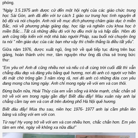
phóng.
“Ngày 3.5.1975 anh được cử đến một hội nghị của các giáo chức trung
học Sài Gòn, anh đã đến với tư cách 1 giáo sư trung học tình nguyện đi
bộ đội và nói chuyện. Anh nói về mục đích phương châm giáo dục ở miền
Bắc, nói về phương pháp giảng dạy, học tập và nghiên cứu khoa học ở
miền Bắc…Tất cả những điều đó với họ đều mới lạ và hấp dẫn. Hôm đó
anh cũng tiếp kiến với một nhà báo người Pháp, sau buổi nói chuyện ông
ta nói “ nền giáo dục của các bạn như vậy thì chiến thắng là điều tất yếu”.
Giữa năm 1976, được xuất ngũ, ông trở về quê tiếp tục đứng trên bục
giảng, hoàn thành ước mơ, tâm nguyện như ông đã chia sẻ trong bức
thư:
“
Em yêu ơi! Anh đi cũng nhiều nơi và nếu có đi cùng trời cuối đất thì vẫn
chẳng đâu đẹp và đáng yêu bằng quê hương, nơi đó anh có người vợ hiền
đỏ mặt chờ trông gần 3 năm ròng rã, nơi đó anh có những đứa con yêu
đang mong cha từng ngày. Anh chỉ mong ngày về với em và con thôi.
Đừng buồn nữa, Hoài Thủy của em vẫn sống và khỏe mạnh, chắc chắn sẽ
trở về với em trong ngày gần đây! Biết đâu đấy! Màu xuân này anh lại
chẳng cầm tay em và con đi trên đường phố Hà Nội quê hương.
Biết đâu đấy! Mùa thu sau, niên học 1976- 1977 anh lại cầm phấn lên
bảng và sống với em với con.
Từ nay! Hy vọng trở về với em và con nhiều hơn, chắc chắn hơn. Em yên
tâm em nhé, ngày về không xa nữa đâu!”