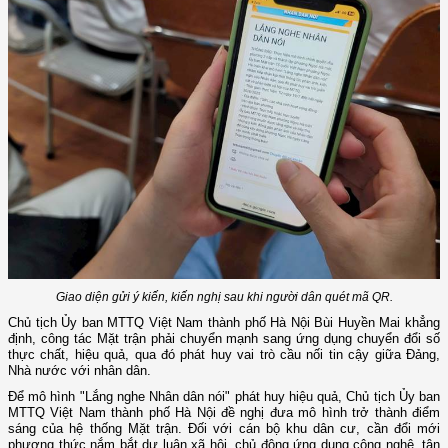
Giao diện gửi ý kiến, kiến nghị sau khi người dân quét mã QR.
Chủ tịch Ủy ban MTTQ Việt Nam thành phố Hà Nội Bùi Huyền Mai khẳng
định, công tác Mặt trận phải chuyển mạnh sang ứng dụng chuyển đổi số
thực chất, hiệu quả, qua đó phát huy vai trò cầu nối tin cậy giữa Đảng,
Nhà nước với nhân dân.
Để mô hình "Lắng nghe Nhân dân nói" phát huy hiệu quả, Chủ tịch Ủy ban
MTTQ Việt Nam thành phố Hà Nội đề nghị đưa mô hình trở thành điểm
sáng của hệ thống Mặt trận. Đối với cán bộ khu dân cư, cần đổi mới
phương thức nắm bắt dư luận xã hội, chủ động ứng dụng công nghệ, tận