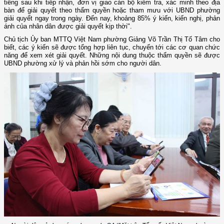
tiếng sau khi tiếp nhận, đơn vị giao cán bộ kiểm tra, xác minh theo địa
bàn để giải quyết theo thẩm quyền hoặc tham mưu với UBND phường
giải quyết ngay trong ngày. Đến nay, khoảng 85% ý kiến, kiến nghị, phản
ánh của nhân dân được giải quyết kịp thời".
Chủ tịch Ủy ban MTTQ Việt Nam phường Giảng Võ Trần Thị Tố Tâm cho
biết, các ý kiến sẽ được tổng hợp liên tục, chuyển tới các cơ quan chức
năng để xem xét giải quyết. Những nội dung thuộc thẩm quyền sẽ được
UBND phường xử lý và phản hồi sớm cho người dân.