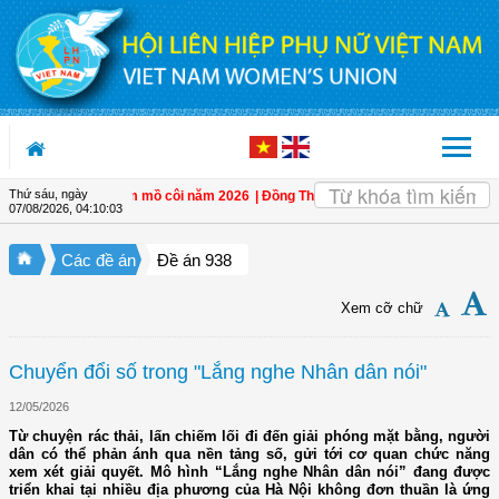
Truy cập nội dung luôn
Thứ sáu, ngày
à hỗ trợ trẻ em mồ côi năm 2026
| Đồng Tháp: Quán triệt Nghị quyết Đại hội đạ
07/08/2026
,
04:10:04
Các đề án
Đề án 938
Xem cỡ chữ
Chuyển đổi số trong "Lắng nghe Nhân dân nói"
12/05/2026
Từ chuyện rác thải, lấn chiếm lối đi đến giải phóng mặt bằng, người
dân có thể phản ánh qua nền tảng số, gửi tới cơ quan chức năng
xem xét giải quyết. Mô hình “Lắng nghe Nhân dân nói” đang được
triển khai tại nhiều địa phương của Hà Nội không đơn thuần là ứng