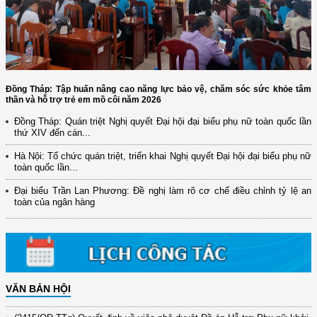
Đồng Tháp: Tập huấn nâng cao năng lực bảo vệ, chăm sóc sức khỏe tâm
thần và hỗ trợ trẻ em mồ côi năm 2026
Đồng Tháp: Quán triệt Nghị quyết Đại hội đại biểu phụ nữ toàn quốc lần
thứ XIV đến cán...
Hà Nội: Tổ chức quán triệt, triển khai Nghị quyết Đại hội đại biểu phụ nữ
(12/TB-HĐKH) V/v đăng ký, đề xuất nhiệm vụ Khoa học, công nghệ và
toàn quốc lần...
đổi mới ...
Đại biểu Trần Lan Phương: Đề nghị làm rõ cơ chế điều chỉnh tỷ lệ an
(898/KH/ĐCT) Kế hoạch thực hiện Quyết định số 2415/QĐ-TTg ngày
toàn của ngân hàng
31/10/2025 ...
(417/QĐ-BNNMT) Quyết định phê duyệt Chương trình mục tiêu quốc gia
xây dựng ...
(891/KH-ĐCT) Kế hoạch thực hiện Nghị quyết số 72-NQ/TW ngày
9/9/2025 của Bộ ...
VĂN BẢN HỘI
(2415/QĐ-TTg) Quyết định về việc phê duyệt Đề án Hỗ trợ Phụ nữ khởi
nghiệp ...