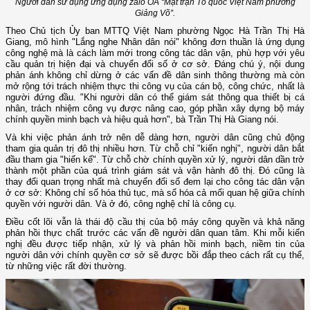
Người dân sử dụng ứng dụng zalo OA “Mặt trận Tổ quốc Việt Nam phường
Giảng Võ”.
Theo Chủ tịch Ủy ban MTTQ Việt Nam phường Ngọc Hà Trần Thị Hà
Giang, mô hình "Lắng nghe Nhân dân nói" không đơn thuần là ứng dụng
công nghệ mà là cách làm mới trong công tác dân vận, phù hợp với yêu
cầu quản trị hiện đại và chuyển đổi số ở cơ sở. Đáng chú ý, nội dung
phản ánh không chỉ dừng ở các vấn đề dân sinh thông thường mà còn
mở rộng tới trách nhiệm thực thi công vụ của cán bộ, công chức, nhất là
người đứng đầu. "Khi người dân có thể giám sát thông qua thiết bị cá
nhân, trách nhiệm công vụ được nâng cao, góp phần xây dựng bộ máy
chính quyền minh bạch và hiệu quả hơn", bà Trần Thị Hà Giang nói.
Và khi việc phản ánh trở nên dễ dàng hơn, người dân cũng chủ động
tham gia quản trị đô thị nhiều hơn. Từ chỗ chỉ "kiến nghị", người dân bắt
đầu tham gia "hiến kế". Từ chỗ chờ chính quyền xử lý, người dân dần trở
thành một phần của quá trình giám sát và vận hành đô thị. Đó cũng là
thay đổi quan trọng nhất mà chuyển đổi số đem lại cho công tác dân vận
ở cơ sở: Không chỉ số hóa thủ tục, mà số hóa cả mối quan hệ giữa chính
quyền với người dân. Và ở đó, công nghệ chỉ là công cụ.
Điều cốt lõi vẫn là thái độ cầu thị của bộ máy công quyền và khả năng
phản hồi thực chất trước các vấn đề người dân quan tâm. Khi mỗi kiến
nghị đều được tiếp nhận, xử lý và phản hồi minh bạch, niềm tin của
người dân với chính quyền cơ sở sẽ được bồi đắp theo cách rất cụ thể,
từ những việc rất đời thường.