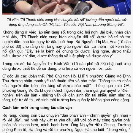
Tổ viên “Tổ Thanh niên xung kích chuyển đổi số” hướng dẫn người dân sử
dụng ứng dụng zalo OA “Mặt trận Tổ quốc Việt Nam phường Giảng Võ”.
Không dừng ở việc lập nền tảng số, trong các hội nghị đại biểu nhân dân
mới đây, "Tổ Thanh niên xung kích chuyển đổi số" được bố trí hỗ trợ
người dân thao tác ngay từ đầu buổi họp. Bà Nguyễn Thị Mai Hoa (Tổ dân
phố số 30) cho rằng nền tảng này giúp người dân có thêm một kênh kết
nối gần gũi: "Đây sẽ là kênh để chúng tôi được lắng nghe, được thấu
hiểu, được chỉ dẫn, được thông tin về luật pháp và được góp ý".
Trong khi đó, bà Nguyễn Thị Bích Vân (Tổ dân phố số 28) nhận xét ứng
dụng được thiết kế dễ sử dụng, phù hợp cả với người lớn tuổi.
Ở góc độ các đoàn thể, Phó Chủ tịch Hội LHPN phường Giảng Võ Đinh
Thu Hương nhấn mạnh yếu tố thuận tiện và bảo mật: "Thông tin cá nhân
của người dân trên nền tảng sẽ được bảo mật". Thông qua zalo OA,
phường Giảng Võ đã khuyến khích người dân tham gia giải quyết 5 "điểm
nghẽn" trên địa bàn - những vấn đề dân sinh tồn tại nhiều năm như hạ
tầng, trật tự đô thị, vệ sinh môi trường hay quản lý không gian công cộng.
Cách làm mới trong công tác dân vận
Rõ ràng, không còn câu chuyện "dân phản ánh - chính quyền ghi nhận -
rồi để đấy", mô hình này đặt ra yêu cầu đối với bộ máy công quyền phải
phản hồi nhanh hơn, minh bạch hơn. Ông Nguyễn Hữu Chung, Trưởng
phòng Kinh tế, Hạ tầng và Đô thị phường Ngọc Hà cho biết: "Trong vòng 4