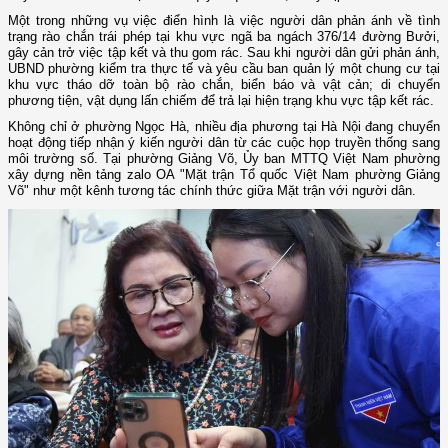
Một trong những vụ việc điển hình là việc người dân phản ánh về tình
trạng rào chắn trái phép tại khu vực ngã ba ngách 376/14 đường Bưởi,
gây cản trở việc tập kết và thu gom rác. Sau khi người dân gửi phản ánh,
UBND phường kiểm tra thực tế và yêu cầu ban quản lý một chung cư tại
khu vực tháo dỡ toàn bộ rào chắn, biển báo và vật cản; di chuyển
phương tiện, vật dụng lấn chiếm để trả lại hiện trạng khu vực tập kết rác.
Không chỉ ở phường Ngọc Hà, nhiều địa phương tại Hà Nội đang chuyển
hoạt động tiếp nhận ý kiến người dân từ các cuộc họp truyền thống sang
môi trường số. Tại phường Giảng Võ, Ủy ban MTTQ Việt Nam phường
xây dựng nền tảng zalo OA "Mặt trận Tổ quốc Việt Nam phường Giảng
Võ" như một kênh tương tác chính thức giữa Mặt trận với người dân.