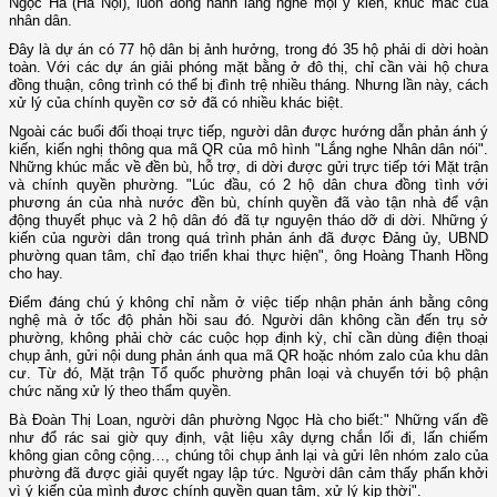
Ngọc Hà (Hà Nội), luôn đồng hành lắng nghe mọi ý kiến, khúc mắc của
nhân dân.
Đây là dự án có 77 hộ dân bị ảnh hưởng, trong đó 35 hộ phải di dời hoàn
toàn. Với các dự án giải phóng mặt bằng ở đô thị, chỉ cần vài hộ chưa
đồng thuận, công trình có thể bị đình trệ nhiều tháng. Nhưng lần này, cách
xử lý của chính quyền cơ sở đã có nhiều khác biệt.
Ngoài các buổi đối thoại trực tiếp, người dân được hướng dẫn phản ánh ý
kiến, kiến nghị thông qua mã QR của mô hình "Lắng nghe Nhân dân nói".
Những khúc mắc về đền bù, hỗ trợ, di dời được gửi trực tiếp tới Mặt trận
và chính quyền phường. "Lúc đầu, có 2 hộ dân chưa đồng tình với
phương án của nhà nước đền bù, chính quyền đã vào tận nhà để vận
động thuyết phục và 2 hộ dân đó đã tự nguyện tháo dỡ di dời. Những ý
kiến của người dân trong quá trình phản ánh đã được Đảng ủy, UBND
phường quan tâm, chỉ đạo triển khai thực hiện", ông Hoàng Thanh Hồng
cho hay.
Điểm đáng chú ý không chỉ nằm ở việc tiếp nhận phản ánh bằng công
nghệ mà ở tốc độ phản hồi sau đó. Người dân không cần đến trụ sở
phường, không phải chờ các cuộc họp định kỳ, chỉ cần dùng điện thoại
chụp ảnh, gửi nội dung phản ánh qua mã QR hoặc nhóm zalo của khu dân
cư. Từ đó, Mặt trận Tổ quốc phường phân loại và chuyển tới bộ phận
chức năng xử lý theo thẩm quyền.
Bà Đoàn Thị Loan, người dân phường Ngọc Hà cho biết:" Những vấn đề
như đổ rác sai giờ quy định, vật liệu xây dựng chắn lối đi, lấn chiếm
không gian công cộng…, chúng tôi chụp ảnh lại và gửi lên nhóm zalo của
phường đã được giải quyết ngay lập tức. Người dân cảm thấy phấn khởi
vì ý kiến của mình được chính quyền quan tâm, xử lý kịp thời".