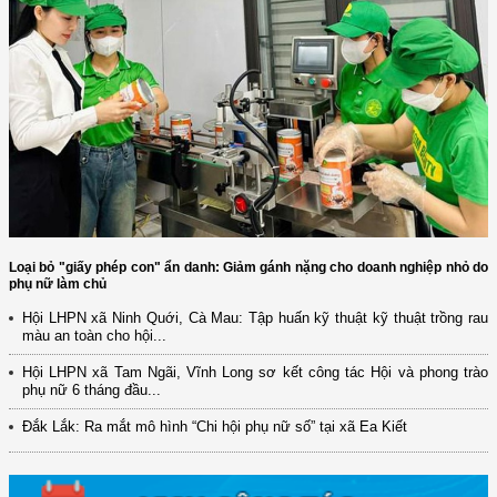
Loại bỏ "giấy phép con" ẩn danh: Giảm gánh nặng cho doanh nghiệp nhỏ do
phụ nữ làm chủ
Hội LHPN xã Ninh Quới, Cà Mau: Tập huấn kỹ thuật kỹ thuật trồng rau
màu an toàn cho hội...
Hội LHPN xã Tam Ngãi, Vĩnh Long sơ kết công tác Hội và phong trào
(12/TB-HĐKH) V/v đăng ký, đề xuất nhiệm vụ Khoa học, công nghệ và
phụ nữ 6 tháng đầu...
đổi mới ...
Đắk Lắk: Ra mắt mô hình “Chi hội phụ nữ số” tại xã Ea Kiết
(898/KH/ĐCT) Kế hoạch thực hiện Quyết định số 2415/QĐ-TTg ngày
31/10/2025 ...
(417/QĐ-BNNMT) Quyết định phê duyệt Chương trình mục tiêu quốc gia