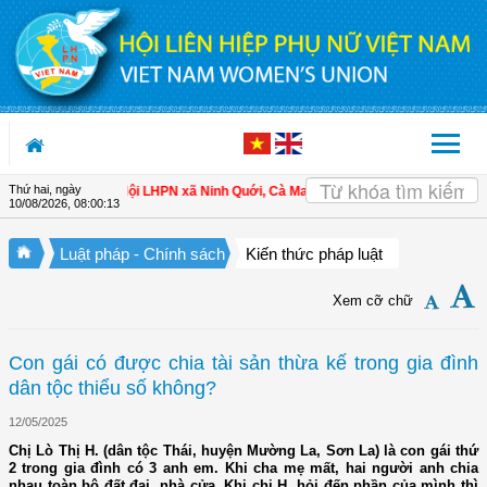
Truy cập nội dung luôn
Thứ hai, ngày
ụ nữ làm chủ
| Hội LHPN xã Ninh Quới, Cà Mau: Tập huấn kỹ thuật kỹ thuật trồn
10/08/2026
,
08:00:14
Luật pháp - Chính sách
Kiến thức pháp luật
Xem cỡ chữ
Con gái có được chia tài sản thừa kế trong gia đình
dân tộc thiểu số không?
12/05/2025
Chị Lò Thị H. (dân tộc Thái, huyện Mường La, Sơn La) là con gái thứ
2 trong gia đình có 3 anh em. Khi cha mẹ mất, hai người anh chia
nhau toàn bộ đất đai, nhà cửa. Khi chị H. hỏi đến phần của mình thì