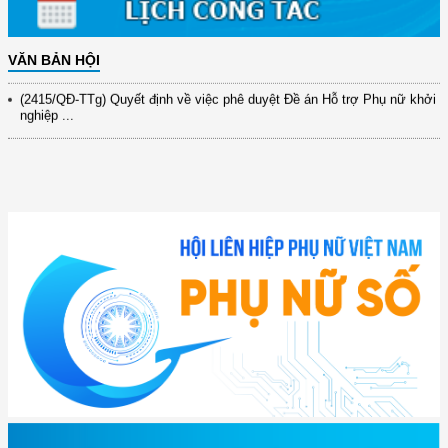
xây dựng ...
(891/KH-ĐCT) Kế hoạch thực hiện Nghị quyết số 72-NQ/TW ngày
9/9/2025 của Bộ ...
VĂN BẢN HỘI
(2415/QĐ-TTg) Quyết định về việc phê duyệt Đề án Hỗ trợ Phụ nữ khởi
nghiệp ...