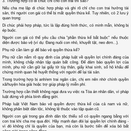
3. Trường hợp có di chúc chỉ cho con trai thì sao?
Nếu cha mẹ lập di chúc hợp pháp và ghi rõ chỉ cho con trai hưởng tài
sản, thì người con gái có thể bị mất quyền thừa kế. Tuy nhiên, có 2 lưu ý
quan trọng:
Di chúc phải hợp pháp, tức là lập đúng hình thức, có minh mẫn, không bị
ép buộc.
Người con gái có thể yêu cầu chia "phần thừa kế bắt buộc" nếu thuộc
diện được bảo vệ (ví dụ: Đang nuôi con nhỏ, khuyết tật, neo đơn...).
Phụ nữ cần làm gì để bảo vệ quyền thừa kế?
Phụ nữ cần nắm rõ quy định của pháp luật về quyền lợi chính đáng của
mình, không chấp nhận tập quán bất công. Để đảm bảo quyền lợi của
mình, phụ nữ cần giữ lại giấy tờ tùy thân, giấy khai sinh, sổ hộ khẩu để
chứng minh quan hệ huyết thống với người để lại tài sản.
Trong trường hợp bị anh/em trai ngăn cản, chị em nên nhờ chính quyền
xã/huyện hòa giải hoặc trợ giúp pháp lý miễn phí.
Trường hợp cần thiết không ngại đưa vụ việc ra Tòa án nhân dân, vì pháp
luật đứng về phía bình đẳng giới.
Pháp luật Việt Nam bảo vệ quyền được thừa kế của cả nam và nữ,
không phân biệt dân tộc, không lệ thuộc vào tập quán cũ.
Người con gái trong gia đình dân tộc thiểu số có quyền ngang bằng với
con trai khi cha mẹ qua đời. Hãy mạnh dạn đòi lại quyền lợi chính đáng -
vì đó không chỉ là quyền của bạn, mà còn là bước tiến để xóa bỏ bất