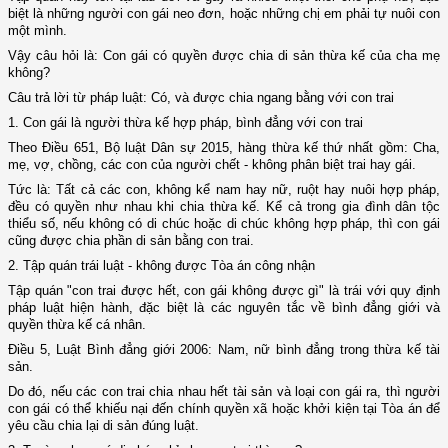
biệt là những người con gái neo đơn, hoặc những chị em phải tự nuôi con
một mình.
Vậy câu hỏi là: Con gái có quyền được chia di sản thừa kế của cha mẹ
không?
Câu trả lời từ pháp luật: Có, và được chia ngang bằng với con trai
1. Con gái là người thừa kế hợp pháp, bình đẳng với con trai
Theo Điều 651, Bộ luật Dân sự 2015, hàng thừa kế thứ nhất gồm: Cha,
mẹ, vợ, chồng, các con của người chết - không phân biệt trai hay gái.
Tức là: Tất cả các con, không kể nam hay nữ, ruột hay nuôi hợp pháp,
đều có quyền như nhau khi chia thừa kế. Kể cả trong gia đình dân tộc
thiểu số, nếu không có di chúc hoặc di chúc không hợp pháp, thì con gái
cũng được chia phần di sản bằng con trai.
2. Tập quán trái luật - không được Tòa án công nhận
Tập quán "con trai được hết, con gái không được gì" là trái với quy định
pháp luật hiện hành, đặc biệt là các nguyên tắc về bình đẳng giới và
quyền thừa kế cá nhân.
Điều 5, Luật Bình đẳng giới 2006: Nam, nữ bình đẳng trong thừa kế tài
sản.
Do đó, nếu các con trai chia nhau hết tài sản và loại con gái ra, thì người
con gái có thể khiếu nại đến chính quyền xã hoặc khởi kiện tại Tòa án để
yêu cầu chia lại di sản đúng luật.