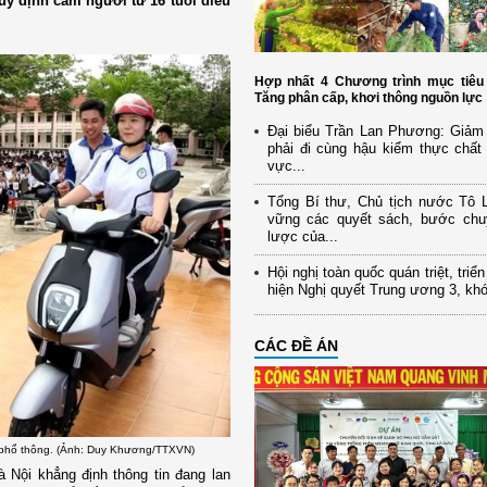
y định cấm người từ 16 tuổi điều
Hợp nhất 4 Chương trình mục tiêu 
Tăng phân cấp, khơi thông nguồn lực
Đại biểu Trần Lan Phương: Giảm 
phải đi cùng hậu kiểm thực chất 
vực...
Tổng Bí thư, Chủ tịch nước Tô
vững các quyết sách, bước chu
lược của...
Hội nghị toàn quốc quán triệt, triể
hiện Nghị quyết Trung ương 3, kh
CÁC ĐỀ ÁN
c phổ thông. (Ảnh: Duy Khương/TTXVN)
 Nội khẳng định thông tin đang lan