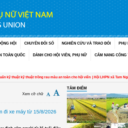
ĐỘNG HỘI
CHUYỂN ĐỔI SỐ
NGHIÊN CỨU VÀ TRAO ĐỔI
PHỤ 
N TOÀN QUỐC
DÀNH CHO HỘI VIÊN, PHỤ NỮ
CẨM NANG CÔNG 
ỹ thuật kỹ thuật trồng rau màu an toàn cho hội viên
| Hội LHPN xã Tam Ngãi, V
TÂM ĐIỂM
Xem cỡ chữ
m đi xe máy từ 15/8/2026