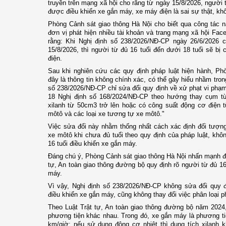
truyền trên mạng xã hội cho rằng từ ngày 15/8/2026, người 
được điều khiển xe gắn máy, xe máy điện là sai sự thật, kh
Phòng Cảnh sát giao thông Hà Nội cho biết qua công tác n
đơn vị phát hiện nhiều tài khoản và trang mạng xã hội Face
rằng: Khi Nghị định số 238/2026/NĐ-CP ngày 26/6/2026 
15/8/2026, thì người từ đủ 16 tuổi đến dưới 18 tuổi sẽ b
điện.
Sau khi nghiên cứu các quy định pháp luật hiện hành, Ph
đây là thông tin không chính xác, có thể gây hiểu nhầm trong
số 238/2026/NĐ-CP chỉ sửa đổi quy định về xử phạt vi phạm
18 Nghị định số 168/2024/NĐ-CP theo hướng thay cụm từ
xilanh từ 50cm3 trở lên hoặc có công suất động cơ điện t
môtô và các loại xe tương tự xe môtô."
Việc sửa đổi này nhằm thống nhất cách xác định đối tượng
xe môtô khi chưa đủ tuổi theo quy định của pháp luật, khô
16 tuổi điều khiển xe gắn máy.
Đáng chú ý, Phòng Cảnh sát giao thông Hà Nội nhấn mạnh đ
tự, An toàn giao thông đường bộ quy định rõ người từ đủ 16
máy.
Vì vậy, Nghị định số 238/2026/NĐ-CP không sửa đổi quy đ
điều khiển xe gắn máy, cũng không thay đổi việc phân loại p
Theo Luật Trật tự, An toàn giao thông đường bộ năm 2024,
phương tiện khác nhau. Trong đó, xe gắn máy là phương ti
km/giờ; nếu sử dụng động cơ nhiệt thì dung tích xilanh