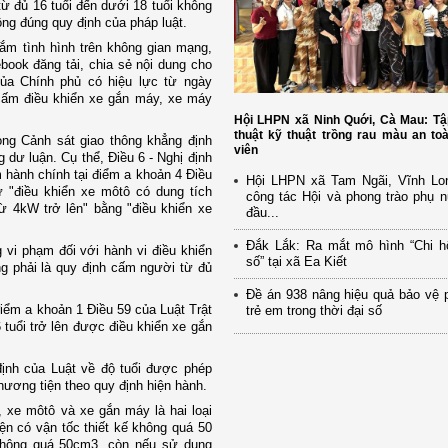
từ đủ 16 tuổi đến dưới 18 tuổi không
ông đúng quy định của pháp luật.
ắm tình hình trên không gian mạng,
book đăng tải, chia sẻ nội dung cho
của Chính phủ có hiệu lực từ ngày
ị cấm điều khiển xe gắn máy, xe máy
Hội LHPN xã Ninh Quới, Cà Mau: Tậ
thuật kỹ thuật trồng rau màu an to
òng Cảnh sát giao thông khẳng định
viên
 dư luận. Cụ thể, Điều 6 - Nghị định
 hành chính tại điểm a khoản 4 Điều
Hội LHPN xã Tam Ngãi, Vĩnh Lo
 "điều khiển xe môtô có dung tích
công tác Hội và phong trào phụ 
ừ 4kW trở lên" bằng "điều khiển xe
đầu...
Đắk Lắk: Ra mắt mô hình “Chi h
 vi phạm đối với hành vi điều khiển
số” tại xã Ea Kiết
ng phải là quy định cấm người từ đủ
Đề án 938 nâng hiệu quả bảo vệ 
iểm a khoản 1 Điều 59 của Luật Trật
trẻ em trong thời đại số
 tuổi trở lên được điều khiển xe gắn
ịnh của Luật về độ tuổi được phép
hương tiện theo quy định hiện hành.
 xe môtô và xe gắn máy là hai loại
ện có vận tốc thiết kế không quá 50
 không quá 50cm3, còn nếu sử dụng