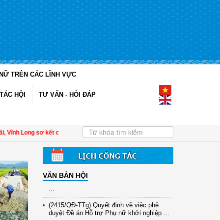
NỮ TRÊN CÁC LĨNH VỰC
(12/TB-HĐKH) V/v đăng ký, đề xuất nhiệm
TÁC HỘI
TƯ VẤN - HỎI ĐÁP
vụ Khoa học, công nghệ và đổi mới ...
(898/KH/ĐCT) Kế hoạch thực hiện Quyết
định số 2415/QĐ-TTg ngày 31/10/2025 ...
ĩnh Long sơ kết công tác Hội và phong trào phụ nữ 6 tháng đầu năm 2026
| Đề 
(417/QĐ-BNNMT) Quyết định phê duyệt
Chương trình mục tiêu quốc gia xây dựng
...
(891/KH-ĐCT) Kế hoạch thực hiện Nghị
VĂN BẢN HỘI
quyết số 72-NQ/TW ngày 9/9/2025 của Bộ
...
(2415/QĐ-TTg) Quyết định về việc phê
duyệt Đề án Hỗ trợ Phụ nữ khởi nghiệp ...