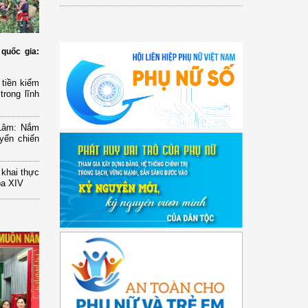
quốc gia:
tiền kiểm
trong lĩnh
 Lâm: Nắm
yển chiến
n khai thực
óa XIV