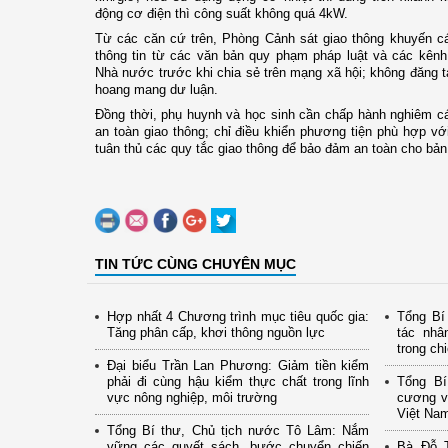
động cơ điện thì công suất không quá 4kW.
Từ các căn cứ trên, Phòng Cảnh sát giao thông khuyến 
thông tin từ các văn bản quy phạm pháp luật và các kênh
Nhà nước trước khi chia sẻ trên mạng xã hội; không đăng tải
hoang mang dư luận.
Đồng thời, phụ huynh và học sinh cần chấp hành nghiêm các
an toàn giao thông; chỉ điều khiển phương tiện phù hợp với
tuân thủ các quy tắc giao thông để bảo đảm an toàn cho bản
TIN TỨC CÙNG CHUYÊN MỤC
Hợp nhất 4 Chương trình mục tiêu quốc gia:
Tổng Bí
Tăng phân cấp, khơi thông nguồn lực
tác nhâ
trong ch
Đại biểu Trần Lan Phương: Giảm tiền kiểm
phải đi cùng hậu kiểm thực chất trong lĩnh
Tổng Bí
vực nông nghiệp, môi trường
cương v
Việt Na
Tổng Bí thư, Chủ tịch nước Tô Lâm: Nắm
vững các quyết sách, bước chuyển chiến
Bà Đỗ T