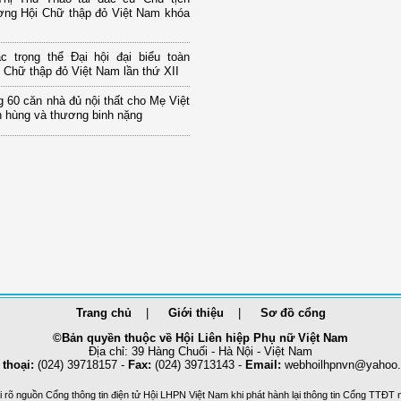
ơng Hội Chữ thập đỏ Việt Nam khóa
c trọng thể Đại hội đại biểu toàn
 Chữ thập đỏ Việt Nam lần thứ XII
g 60 căn nhà đủ nội thất cho Mẹ Việt
 hùng và thương binh nặng
Trang chủ
Giới thiệu
Sơ đồ cổng
©Bản quyền thuộc về Hội Liên hiệp Phụ nữ Việt Nam
Địa chỉ: 39 Hàng Chuối - Hà Nội - Việt Nam
 thoại:
(024) 39718157 -
Fax:
(024) 39713143 -
Email:
webhoilhpnvn@yahoo
 rõ nguồn Cổng thông tin điện tử Hội LHPN Việt Nam khi phát hành lại thông tin Cổng TTĐT 