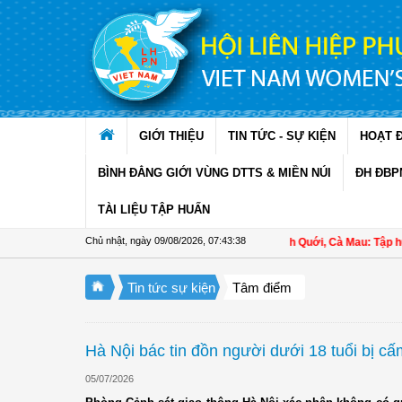
Truy cập nội dung luôn
GIỚI THIỆU
TIN TỨC - SỰ KIỆN
HOẠT 
BÌNH ĐẲNG GIỚI VÙNG DTTS & MIỀN NÚI
ĐH ĐBP
TÀI LIỆU TẬP HUẤN
Chủ nhật, ngày 09/08/2026
,
07:43:38
Hội LHPN xã Ninh Quới, Cà Mau: Tập huấn k
Tin tức sự kiện
Tâm điểm
Hà Nội bác tin đồn người dưới 18 tuổi bị cấ
05/07/2026