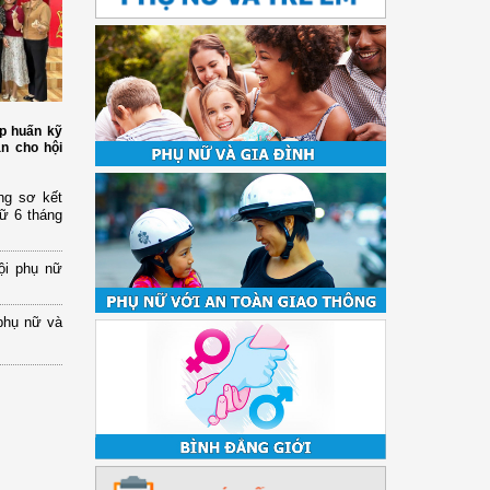
p huấn kỹ
àn cho hội
ng sơ kết
nữ 6 tháng
ội phụ nữ
phụ nữ và