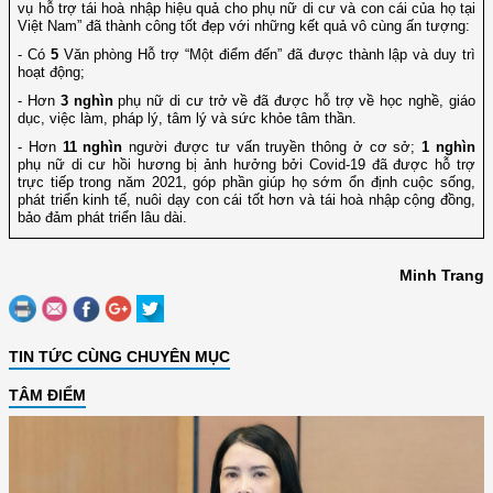
vụ hỗ trợ tái hoà nhập hiệu quả cho phụ nữ di cư và con cái của họ tại
Việt Nam” đã thành công tốt đẹp với những kết quả vô cùng ấn tượng:
- Có
5
Văn phòng Hỗ trợ “Một điểm đến” đã được thành lập và duy trì
hoạt động;
- Hơn
3 nghìn
phụ nữ di cư trở về đã được hỗ trợ về học nghề, giáo
dục, việc làm, pháp lý, tâm lý và sức khỏe tâm thần.
- Hơn
11 nghìn
người được tư vấn truyền thông ở cơ sở;
1 nghìn
phụ nữ di cư hồi hương bị ảnh hưởng bởi Covid-19 đã được hỗ trợ
trực tiếp trong năm 2021, góp phần giúp họ sớm ổn định cuộc sống,
phát triển kinh tế, nuôi dạy con cái tốt hơn và tái hoà nhập cộng đồng,
bảo đảm phát triển lâu dài.
Minh Trang
TIN TỨC CÙNG CHUYÊN MỤC
TÂM ĐIỂM