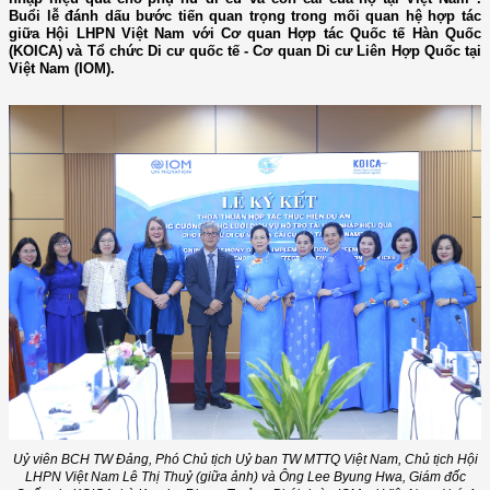
Buổi lễ đánh dấu bước tiến quan trọng trong mối quan hệ hợp tác
giữa Hội LHPN Việt Nam với Cơ quan Hợp tác Quốc tế Hàn Quốc
(KOICA) và Tổ chức Di cư quốc tế - Cơ quan Di cư Liên Hợp Quốc tại
Việt Nam (IOM).
Uỷ viên BCH TW Đảng, Phó Chủ tịch Uỷ ban TW MTTQ Việt Nam, Chủ tịch Hội
LHPN Việt Nam Lê Thị Thuỷ (giữa ảnh) và Ông Lee Byung Hwa, Giám đốc