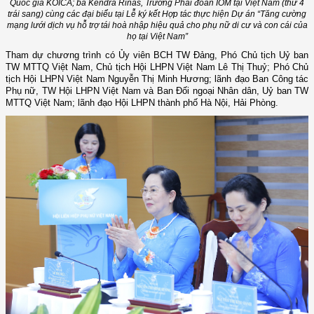
Quốc gia KOICA; bà Kendra Rinas, Trưởng Phái đoàn IOM tại Việt Nam (thứ 4
trái sang) cùng các đại biểu tại Lễ ký kết Hợp tác thực hiện Dự án “Tăng cường
mạng lưới dịch vụ hỗ trợ tái hoà nhập hiệu quả cho phụ nữ di cư và con cái của
họ tại Việt Nam”
Tham dự chương trình có Ủy viên BCH TW Đảng, Phó
Chủ tịch Uỷ ban
TW MTTQ Việt Nam,
Chủ tịch Hội LHPN Việt Nam
Lê Thị Thuỷ; Phó Chủ
tịch Hội LHPN
Việt Nam
Nguyễn Thị Minh Hương
; lãnh đạo Ban Công tác
Phụ nữ, TW Hội LHPN Việt Nam và
Ban Đối ngoại
Nhân dân
, Uỷ ban TW
MTTQ Việt Nam
; lãnh đạo
Hội LHPN
t
hành phố Hà Nội, Hải Phòng
.