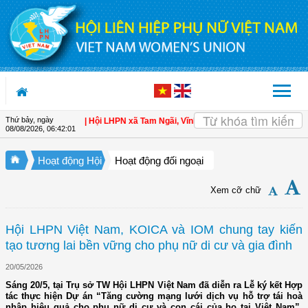
Truy cập nội dung luôn
Thứ bảy, ngày
ội viên
| Hội LHPN xã Tam Ngãi, Vĩnh Long sơ kết công tác Hội và phong trào 
08/08/2026
,
06:42:04
Hoạt động Hội
Hoạt động đối ngoại
Xem cỡ chữ
Hội LHPN Việt Nam, KOICA và IOM chung tay kiến
tạo tương lai bền vững cho phụ nữ di cư và gia đình
20/05/2026
Sáng 20/5, tại Trụ sở TW Hội LHPN Việt Nam đã diễn ra Lễ ký kết Hợp
tác thực hiện Dự án “Tăng cường mạng lưới dịch vụ hỗ trợ tái hoà
nhập hiệu quả cho phụ nữ di cư và con cái của họ tại Việt Nam”.