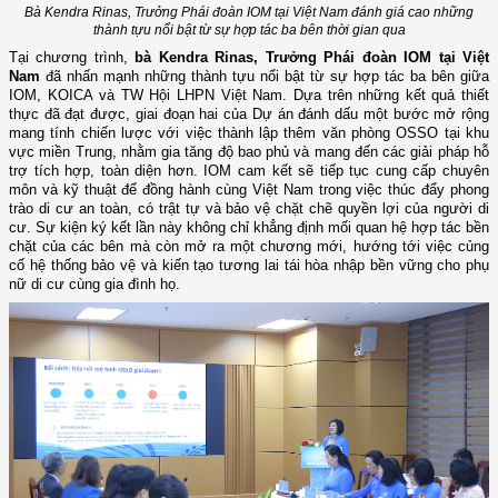
Bà Kendra Rinas, Trưởng Phái đoàn IOM tại Việt Nam
đánh giá cao những
thành tựu nổi bật từ sự hợp tác ba bên thời gian qua
Tại chương trình,
bà Kendra Rinas,
Trưởng Phái đoàn IOM
tại Việt
Nam
đã nhấn mạnh những thành tựu nổi bật từ sự hợp tác ba bên giữa
IOM, KOICA
và TW
Hội LHPN
Việt Nam. Dựa trên những
kết quả thiết
thực đã đạt được
, giai đoạn hai của
D
ự án đánh dấu một bước mở rộng
mang tính chiến lược với việc thành lập thêm văn phòng OSSO tại khu
vực miền Trung, nhằm gia tăng độ bao phủ và mang đến các giải pháp hỗ
trợ tích hợp, toàn diện hơn. IOM cam kết sẽ tiếp tục cung cấp chuyên
môn và kỹ thuật để đồng hành cùng Việt Nam trong việc thúc đẩy phong
trào di cư an toàn, có trật tự và bảo vệ chặt chẽ quyền lợi của người di
cư. Sự kiện ký kết lần này không chỉ khẳng định mối quan hệ hợp tác bền
chặt của các bên mà còn mở ra một chương mới, hướng tới việc củng
cố hệ thống bảo vệ và kiến tạo tương lai tái hòa nhập bền vững cho phụ
nữ di cư cùng gia đình họ.