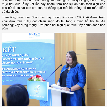
nghị bền chặt và cam kết chung sâu sắc giữa hai quốc gia; đồng thời,
mục tiêu của lễ ký kết lần này nhằm đảm bảo sự an ninh toàn diện cho
phụ nữ di cư và con em của họ thông qua một hệ thống hỗ trợ toàn diện
và đa chiều.
Theo ông, t
rong giai đoạn mới này, trọng tâm của KOICA sẽ được triển
khai dựa trên
3
trụ cột chiến lược
đó là: tăng cường hỗ trợ tại địa
phương; xây dựng mạng lưới phản hồi hiệu quả; thúc đẩy chính sách bao
trùm.