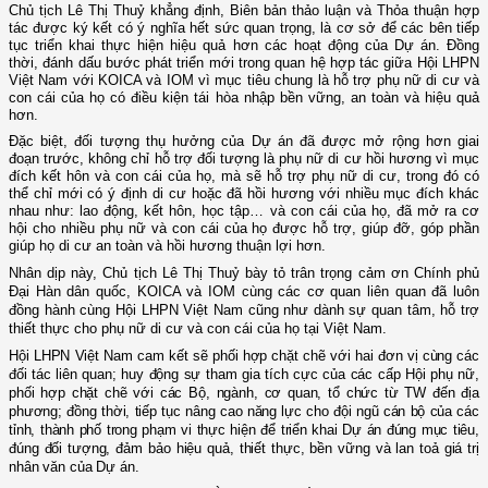
Chủ
tịch Lê Thị Thuỷ khẳng định,
Biên bản thảo luận và Thỏa thuận hợp
tác được ký kết có
ý nghĩa hết sức quan trọng,
là cơ sở để các bên tiếp
tục triển khai
thực hiện hiệu quả hơn các hoạt động của Dự án. Đồng
thời, đánh dấu bước phát triển mới trong quan hệ
h
ợp tác giữa Hội LHPN
Việt Nam với KOICA
và IOM
vì mục tiêu chung là hỗ trợ phụ nữ di cư và
con cái của họ có điều kiện tái hòa nhập bền vững, an toàn và hiệu quả
hơn.
Đặc
biệt
, đối tượng thụ hưởng của Dự án đã được mở rộng hơn giai
đoạn trước, không chỉ hỗ trợ đối tượng là phụ nữ di cư hồi hương vì mục
đích kết hôn và con cái của họ, mà sẽ hỗ trợ phụ nữ di cư, trong đó có
thể chỉ mới có ý định di cư hoặc đã hồi hương với nhiều mục đích khác
nhau như: lao động, kết hôn, học tập… và con cái của họ, đã mở ra cơ
hội cho nhiều phụ nữ và con cái của họ được hỗ trợ, giúp đỡ, góp phần
giúp họ di cư an toàn và hồi hương thuận lợi hơn.
Nhân dịp này, Chủ
tịch Lê Thị Thuỷ bày tỏ
trân trọng cảm ơn Chính phủ
Đại Hàn dân quốc, KOICA
và IOM
cùng các cơ quan liên quan đã luôn
đồng hành cùng Hội LHPN Việt Nam cũng
như
dành sự quan tâm, hỗ trợ
thiết thực cho
phụ nữ di cư và con cái của họ tại Việt Nam
.
Hội
LHPN Việt Nam
cam kết sẽ phối hợp chặt chẽ với ha
i đơn vị
cùng các
đối tác liên quan; huy động sự tham gia tích cực của các cấp Hội phụ nữ,
phối hợp chặt chẽ với các Bộ,
n
gành, cơ quan, tổ chức từ TW đến địa
phương; đồng thời, tiếp
tục
nâng cao năng lực cho đội ngũ cán bộ của các
tỉnh
,
thành
phố
trong phạm vi thực hiện để
triển khai Dự án đúng mục tiêu,
đúng đối tượng, đảm bảo hiệu quả, thiết thực, bền vững và lan toả giá trị
nhân văn của Dự án.