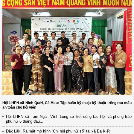
Hội LHPN xã Ninh Quới, Cà Mau: Tập huấn kỹ thuật kỹ thuật trồng rau màu
an toàn cho hội viên
Hội LHPN xã Tam Ngãi, Vĩnh Long sơ kết công tác Hội và phong trào
phụ nữ 6 tháng đầu...
(12/TB-HĐKH) V/v đăng ký, đề xuất nhiệm vụ Khoa học, công nghệ và
đổi mới ...
Đắk Lắk: Ra mắt mô hình “Chi hội phụ nữ số” tại xã Ea Kiết