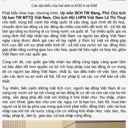
Các đại biểu của hai đơn vị KOICA và IOM
Phát biểu khai mạc chương trình,
Uỷ
viên BCH TW Đảng, Phó Chủ tịch
Uỷ ban TW MTTQ Việt Nam, Chủ tịch Hội LHPN Việt Nam Lê Thị Thuỷ
cho biết,
t
rong bối cảnh hội nhập quốc tế sâu rộng, quá trình đô thị hoá,
chuyển dịch lao động và tác động đa chiều của biến đổi kinh tế - xã hội đã
làm gia tăng xu hướng di cư trong nước và quốc tế.
Tại nhiều quốc gia và
vùng lãnh thổ tiếp nhận lao động Việt Nam và người lao động Việt Nam
ngày càng được đánh giá cao về tay nghề, ý thức kỷ luật và đóng góp
tích cực đối với sự phát triển kinh tế - xã hội của nước sở tại, đồng thời
góp phần tăng cường giao lưu văn hóa, quan hệ hữu nghị và hợp tác giữa
Việt Nam với các quốc gia.
Cùng với đó, các quốc gia tiếp nhận lao động cũng ngày càng quan tâm
và bảo đảm tốt hơn quyền và lợi ích hợp pháp của lao động di cư trong
đó có người lao động Việt Nam; nhất là, tạo điều kiện về việc làm; tiếp
cận các dịch vụ an sinh xã hội, hỗ trợ pháp lý và các cơ chế bảo vệ cần
thiết.
T
uy nhiên, bên cạnh những mặt tích cực, người lao động Việt Nam di cư
sang các nước sở tại nói chung và lao động di cư nữ và con cái của họ nói
riêng, vẫn đang phải đối mặt với không ít khó khăn như: thu nhập, chăm
sóc sức khoẻ, giáo dục cho con cái, nguy cơ bị bạo lực, bóc lột, mua bán
người và bị bỏ lại phía sau trong quá trình phát triển; đồng thời, việc tái hoà
nhập sau khi trở về nước cũng còn có những khó khăn như: việc làm, thu
nhập, pháp lý, tâm lý, giáo dục và hoà nhập cộng đồng…