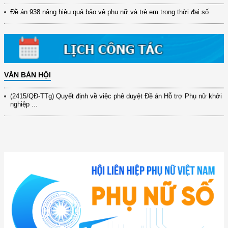
(898/KH/ĐCT) Kế hoạch thực hiện Quyết định số 2415/QĐ-TTg ngày
31/10/2025 ...
Đề án 938 nâng hiệu quả bảo vệ phụ nữ và trẻ em trong thời đại số
(417/QĐ-BNNMT) Quyết định phê duyệt Chương trình mục tiêu quốc gia
xây dựng ...
(891/KH-ĐCT) Kế hoạch thực hiện Nghị quyết số 72-NQ/TW ngày
9/9/2025 của Bộ ...
VĂN BẢN HỘI
(2415/QĐ-TTg) Quyết định về việc phê duyệt Đề án Hỗ trợ Phụ nữ khởi
nghiệp ...