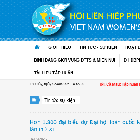
Truy cập nội dung luôn
GIỚI THIỆU
TIN TỨC - SỰ KIỆN
HOẠT 
BÌNH ĐẲNG GIỚI VÙNG DTTS & MIỀN NÚI
ĐH ĐBP
TÀI LIỆU TẬP HUẤN
Thứ bảy, ngày 08/08/2026
,
10:53:10
Hội LHPN xã Ninh Quới, Cà Mau: Tập huấn kỹ thuật 
Tin tức sự kiện
Hơn 1.300 đại biểu dự Đại hội toàn quốc 
lần thứ XI
04/05/2026