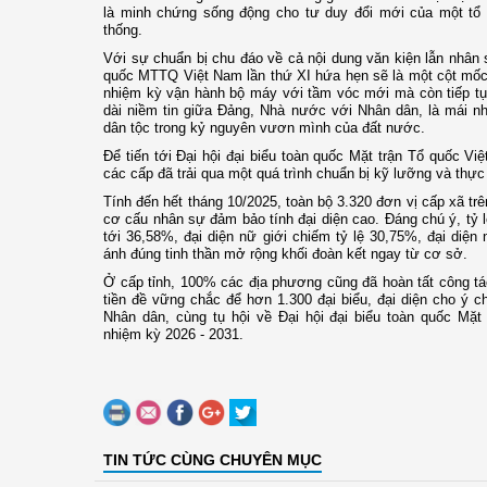
là minh chứng sống động cho tư duy đổi mới của một tổ
thống.
Với sự chuẩn bị chu đáo về cả nội dung văn kiện lẫn nhân s
quốc MTTQ Việt Nam lần thứ XI hứa hẹn sẽ là một cột mốc
nhiệm kỳ vận hành bộ máy với tầm vóc mới mà còn tiếp tục
dài niềm tin giữa Đảng, Nhà nước với Nhân dân, là mái nh
dân tộc trong kỷ nguyên vươn mình của đất nước.
Để tiến tới Đại hội đại biểu toàn quốc Mặt trận Tổ quốc Vi
các cấp đã trải qua một quá trình chuẩn bị kỹ lưỡng và thực
Tính đến hết tháng 10/2025, toàn bộ 3.320 đơn vị cấp xã tr
cơ cấu nhân sự đảm bảo tính đại diện cao. Đáng chú ý, tỷ l
tới 36,58%, đại diện nữ giới chiếm tỷ lệ 30,75%, đại diệ
ánh đúng tinh thần mở rộng khối đoàn kết ngay từ cơ sở.
Ở cấp tỉnh, 100% các địa phương cũng đã hoàn tất công tá
tiền đề vững chắc để hơn 1.300 đại biểu, đại diện cho ý 
Nhân dân, cùng tụ hội về Đại hội đại biểu toàn quốc Mặt
nhiệm kỳ 2026 - 2031.
TIN TỨC CÙNG CHUYÊN MỤC