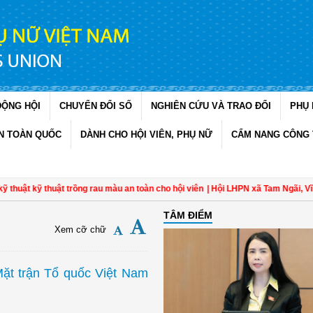
ĐỘNG HỘI
CHUYỂN ĐỔI SỐ
NGHIÊN CỨU VÀ TRAO ĐỔI
PHỤ 
N TOÀN QUỐC
DÀNH CHO HỘI VIÊN, PHỤ NỮ
CẨM NANG CÔNG 
kỹ thuật trồng rau màu an toàn cho hội viên
| Hội LHPN xã Tam Ngãi, Vĩnh Long
TÂM ĐIỂM
Xem cỡ chữ
Mặt trận Tổ quốc Việt Nam