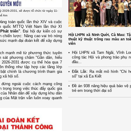
 kỳ 2026-2031, sẽ được tổ chức từ ngày 11-
Thế Am
ảng toàn quốc lần thứ XIV và cuộc
oàn quốc MTTQ Việt Nam lần thứ XI
Phát triển"
. Đại hội dự kiến có sự
Hội LHPN xã Ninh Quới, Cà Mau: Tậ
n chiến lược: Nâng cao vai trò nòng
thuật kỹ thuật trồng rau màu an to
à sức mạnh đại đoàn kết để xây dựng
viên
Hội LHPN xã Tam Ngãi, Vĩnh Lo
dịch mạnh mẽ từ phương thức tuyên
công tác Hội và phong trào phụ 
ám sát phương châm "Gần dân, hiểu
đầu...
ỳ 2026-2031 được cụ thể hóa qua 7
ền thống như tập hợp các tầng lớp
Đắk Lắk: Ra mắt mô hình “Chi h
bật chính là chương trình tham gia
số” tại xã Ea Kiết
g xã hội số.
g đứng ngoài cuộc cách mạng công
Đề án 938 nâng hiệu quả bảo vệ 
 trọng trong việc thúc đẩy quốc gia
trẻ em trong thời đại số
ản của Nhân dân để xây dựng khu dân
ng của Mặt trận vẫn luôn xoay quanh