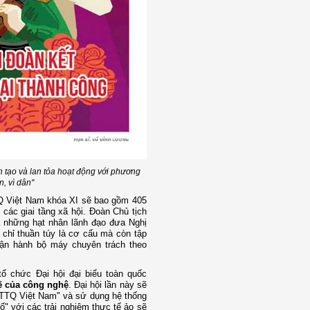
n tạo và lan tỏa hoạt động với phương
, vì dân"
Q Việt Nam khóa XI sẽ bao gồm 405
các giai tầng xã hội. Đoàn Chủ tịch
à những hạt nhân lãnh đạo đưa Nghị
 chỉ thuần túy là cơ cấu mà còn tập
vận hành bộ máy chuyên trách theo
ổ chức Đại hội đại biểu toàn quốc
 của công nghệ
. Đại hội lần này sẽ
 MTTQ Việt Nam" và sử dụng hệ thống
ố" với các trải nghiệm thực tế ảo sẽ