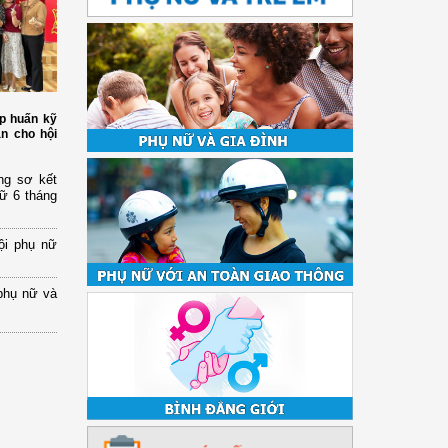
p huấn kỹ
àn cho hội
ng sơ kết
nữ 6 tháng
ội phụ nữ
phụ nữ và