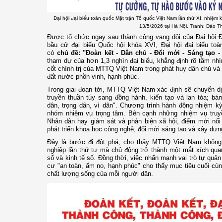
Đại hội đại biểu toàn quốc Mặt trận Tổ quốc Việt Nam lần thứ XI, nhiệm
13/5/2026 tại Hà Nội. Tranh: Đào 
Được tổ chức ngay sau thành công vang dội của Đại hội Đ
bầu cử đại biểu Quốc hội khóa XVI, Đại hội đại biểu t
có
chủ đề: "Đoàn kết - Dân chủ - Đổi mới - Sáng tạo - 
tham dự của hơn 1,3 nghìn đại biểu, khẳng định rõ tầm nhì
cốt chính trị của MTTQ Việt Nam trong phát huy dân chủ v
đất nước phồn vinh, hạnh phúc.
Trong giai đoạn tới, MTTQ Việt Nam xác định sẽ chuyển 
truyền thuần túy sang đồng hành, kiến tạo và lan tỏa; b
dân, trọng dân, vì dân". Chương trình hành động nhiệm k
nhóm nhiệm vụ trọng tâm. Bên cạnh những nhiệm vụ truy
Nhân dân hay giám sát và phản biện xã hội, điểm mới nổi 
phát triển khoa học công nghệ, đổi mới sáng tạo và xây dựn
Đây là bước đi đột phá, cho thấy MTTQ Việt Nam khôn
nghiệp lần thứ tư mà chủ động trở thành một mắt xích quan
số và kinh tế số. Đồng thời, việc nhấn mạnh vai trò tự qu
cư "an toàn, ấm no, hạnh phúc" cho thấy mục tiêu cuối cù
chất lượng sống của mỗi người dân.