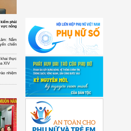
 kiểm phải
h vực nông
 Lâm: Nắm
yển chiến
n khai thực
óa XIV
vào nhiệm