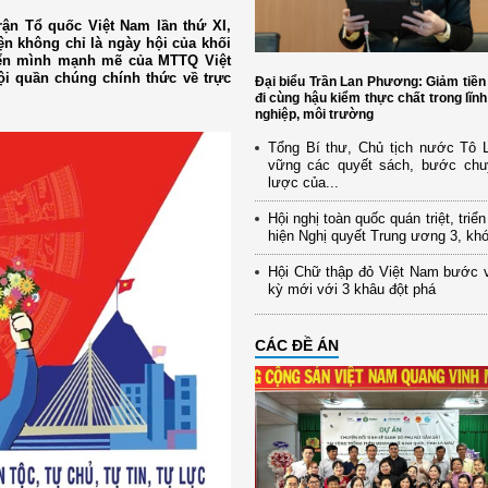
trận Tổ quốc Việt Nam lần thứ XI,
ện không chỉ là ngày hội của khối
yển mình mạnh mẽ của MTTQ Việt
hội quần chúng chính thức về trực
Đại biểu Trần Lan Phương: Giảm tiền
đi cùng hậu kiểm thực chất trong lĩn
nghiệp, môi trường
Tổng Bí thư, Chủ tịch nước Tô
vững các quyết sách, bước chu
lược của...
Hội nghị toàn quốc quán triệt, triể
hiện Nghị quyết Trung ương 3, kh
Hội Chữ thập đỏ Việt Nam bước 
kỳ mới với 3 khâu đột phá
CÁC ĐỀ ÁN