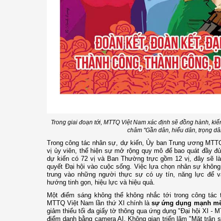
Trong giai đoạn tới, MTTQ Việt Nam xác định sẽ đồng hành, kiế
châm "Gần dân, hiểu dân, trọng dân
Trong công tác nhân sự, dự kiến, Ủy ban Trung ương MTT
vị ủy viên, thể hiện sự mở rộng quy mô để bao quát đầy đủ 
dự kiến có 72 vị và Ban Thường trực gồm 12 vị, đây sẽ l
quyết Đại hội vào cuộc sống. Việc lựa chọn nhân sự không
trung vào những người thực sự có uy tín, năng lực để 
hướng tinh gọn, hiệu lực và hiệu quả.
Một điểm sáng không thể không nhắc tới trong công tác t
MTTQ Việt Nam lần thứ XI chính là
sự ứng dụng mạnh mẽ
giảm thiểu tối đa giấy tờ thông qua ứng dụng "Đại hội XI -
điểm danh bằng camera AI. Không gian triển lãm "Mặt trận s