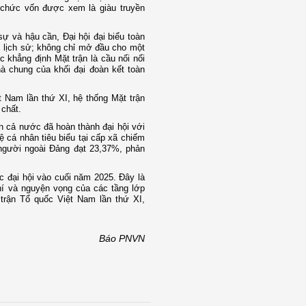
 chức vốn được xem là giàu truyền
ự và hậu cần, Đại hội đại biểu toàn
 lịch sử; không chỉ mở đầu cho một
 khẳng định Mặt trận là cầu nối nối
à chung của khối đại đoàn kết toàn
ệt Nam lần thứ XI, hệ thống Mặt trận
 chất.
ên cả nước đã hoàn thành đại hội với
ệ cá nhân tiêu biểu tại cấp xã chiếm
n người ngoài Đảng đạt 23,37%, phản
c đại hội vào cuối năm 2025. Đây là
chí và nguyện vọng của các tầng lớp
 trận Tổ quốc Việt Nam lần thứ XI,
Báo PNVN