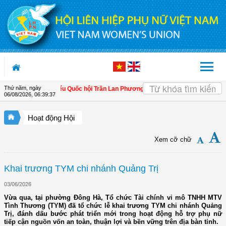
Truy cập nội dung luôn
Thứ năm, ngày
quản lý
| Đại biểu Quốc hội Trần Lan Phương: Quản lý hải quan cần giúp doanh 
06/08/2026
,
06:39:38
Hoạt động Hội
Xem cỡ chữ
Khai trương TYM chi nhánh Quảng Trị
03/06/2026
Vừa qua, tại phường Đông Hà, Tổ chức Tài chính vi mô TNHH MTV
Tình Thương (TYM) đã tổ chức lễ khai trương TYM chi nhánh Quảng
Trị, đánh dấu bước phát triển mới trong hoạt động hỗ trợ phụ nữ
tiếp cận nguồn vốn an toàn, thuận lợi và bền vững trên địa bàn tỉnh.