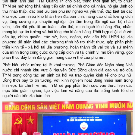
Đại diện lãnh đạo TYM Quảng Trị cho biết, trong thời gian tới, tổ chức
TYM sẽ mở rộng khả năng tiếp cận tài chính cho cá nhân, hộ gia đình có
thu nhập thấp, đặc biệt ưu tiên phụ nữ nghèo và yếu thế, đặc biệt tại các
khu vực còn nhiều khó khăn trên địa bàn tỉnh; nâng cao chất lượng dịch
vụ, tăng cường sự chuyên nghiệp, tận tâm trong đội ngũ cán bộ nhân
viên, luôn đặt yếu tố an toàn, tuân thủ, minh bạch lên hàng đầu, nhằm
mang lại sự tin tưởng và hài lòng cho khách hàng
.
P
hối hợp chặt chẽ với
cấp ủy, chính quyền, các sở, ban, ngành, các cấp Hội
LHPN
tại địa
phương để triển khai các chương trình hỗ trợ thiết thực, góp phần phát
triển kinh tế - xã hội tại địa phương, hoàn thành tốt vai trò và sứ mệnh
của mình trong công cuộc cung cấp dịch vụ tài chính vi mô bền vững, góp
phần thúc đẩy bình đẳng giới, nâng cao vị thế của phụ nữ.
Phát biểu chúc mừng tại lễ khai trương, Phó Giám đốc Ngân hàng Nhà
nước
c
hi nhánh
k
hu vực 8 Nguyễn Đức Đồng đánh giá cao vai trò của
TYM trong công tác an sinh xã hội và trao quyền kinh tế cho phụ nữ.
Đồng thời bày tỏ tin tưởng, với kinh nghiệm hoạt động nhiều năm trong
lĩnh vực tài chính vi mô, TYM sẽ góp phần tích cực vào thực hiện các
mục tiêu giảm nghèo, tạo việc làm và nâng cao đời sống kinh tế cho
người dân trên địa bàn tỉnh.