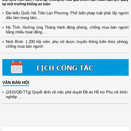
lại môi trường không an toàn
Đại biểu Quốc hội Trần Lan Phương: Phổ biến pháp luật phải lấy người
dân làm trung tâm,...
Hà Tĩnh: Hưởng ứng Tháng hành động phòng, chống mua bán người
(12/TB-HĐKH) V/v đăng ký, đề xuất nhiệm vụ Khoa học, công nghệ và
bằng nhiều hoạt động...
đổi mới ...
Ninh Bình: 1.200 hội viên, phụ nữ được truyền thông kiến thức phòng,
(898/KH/ĐCT) Kế hoạch thực hiện Quyết định số 2415/QĐ-TTg ngày
chống mua bán người
31/10/2025 ...
(417/QĐ-BNNMT) Quyết định phê duyệt Chương trình mục tiêu quốc gia
xây dựng ...
(891/KH-ĐCT) Kế hoạch thực hiện Nghị quyết số 72-NQ/TW ngày
9/9/2025 của Bộ ...
VĂN BẢN HỘI
(2415/QĐ-TTg) Quyết định về việc phê duyệt Đề án Hỗ trợ Phụ nữ khởi
nghiệp ...