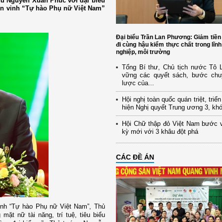
hủ Nguyễn Xuân Phúc với đại biểu
 tôn vinh “Tự hào Phụ nữ Việt Nam”
Đại biểu Trần Lan Phương: Giảm tiền
đi cùng hậu kiểm thực chất trong lĩn
nghiệp, môi trường
Tổng Bí thư, Chủ tịch nước Tô
vững các quyết sách, bước chu
lược của...
Hội nghị toàn quốc quán triệt, triể
hiện Nghị quyết Trung ương 3, kh
Hội Chữ thập đỏ Việt Nam bước 
kỳ mới với 3 khâu đột phá
CÁC ĐỀ ÁN
ình “Tự hào Phụ nữ Việt Nam”, Thủ
t nữ tài năng, trí tuệ, tiêu biểu