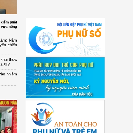
 kiểm phải
h vực nông
 Lâm: Nắm
yển chiến
n khai thực
óa XIV
vào nhiệm