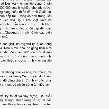
 đề lớn. Và khởi nghiệp đang là vấn
.000.000 doanh nghiệp cho đất nước,
g đang hoàn thiện để trình Quốc hội
họp sắp tới. Trong đó chú trọng đến
m việc với Hội LHPN Việt Nam về
àm chủ, gắn với chương trình khởi
 trình. Trong đó, có đề cập đến các
ức…Chương trình sẽ hỗ trợ các biện
m chủ.
 các giới, nhưng với tỷ lệ lao động
ữa. Nhà nước phải cố gắng hơn nữa
Phấn đấu đến năm 2020 có 35% doanh
chủ. Thủ tướng cũng mong muốn chị
giới thiệu chương trình khởi nghiệp
để không phải xa nhà, xa chồng, xa
Năng, xã Hưng Yên, huyện An Biên,
ấn đề đáng chú ý. Chính vì vậy, phải
ể chị em có nhiều công ăn việc làm,
về kỹ thuật và xây dựng, Đại biểu
ng đề nghị Thủ tướng hỗ trợ để các
 với thông tin về quy trình, thủ tục