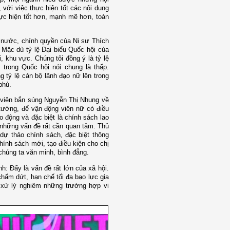
 với việc thực hiện tốt các nội dung
hực hiện tốt hơn, mạnh mẽ hơn, toàn
à nước, chính quyền của Ni sư Thích
 Mặc dù tỷ lệ Đại biểu Quốc hội của
, khu vực. Chúng tôi đồng ý là tỷ lệ
, trong Quốc hội nói chung là thấp.
g tỷ lệ cán bộ lãnh đạo nữ lên trong
phủ.
n viên bắn súng Nguyễn Thị Nhung về
ướng, để vận động viên nữ có điều
o động và đặc biệt là chính sách lao
à những vấn đề rất cần quan tâm. Thủ
dự thảo chính sách, đặc biệt thông
ính sách mới, tạo điều kiện cho chị
chúng ta văn minh, bình đẳng.
: Đấy là vấn đề rất lớn của xã hội.
hấm dứt, hạn chế tối đa bạo lực gia
 xử lý nghiêm những trường hợp vi