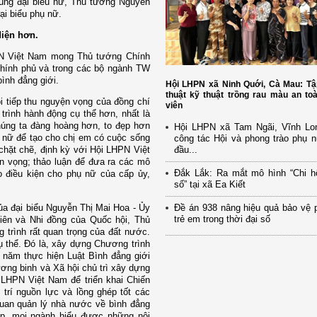
ùng đại biểu nữ, Thủ tướng Nguyễn
đại biểu phụ nữ.
diện hơn.
PN Việt Nam mong Thủ tướng Chính
 Chính phủ và trong các bộ ngành TW
ình đẳng giới.
Hội LHPN xã Ninh Quới, Cà Mau: Tậ
thuật kỹ thuật trồng rau màu an to
 tiếp thu nguyện vọng của đồng chí
viên
rình hành động cụ thể hơn, nhất là
húng ta đàng hoàng hơn, to đẹp hơn
Hội LHPN xã Tam Ngãi, Vĩnh Lo
 nữ để tạo cho chị em có cuộc sống
công tác Hội và phong trào phụ 
đầu...
chặt chẽ, định kỳ với Hội LHPN Việt
 vọng; thảo luận để đưa ra các mô
Đắk Lắk: Ra mắt mô hình “Chi h
o điều kiện cho phụ nữ của cấp ủy,
số” tại xã Ea Kiết
Đề án 938 nâng hiệu quả bảo vệ 
của đại biểu Nguyễn Thị Mai Hoa - Ủy
trẻ em trong thời đại số
iên và Nhi đồng của Quốc hội, Thủ
 trình rất quan trọng của đất nước.
cụ thể. Đó là, xây dựng Chương trình
0 năm thực hiện Luật Bình đẳng giới
ơng binh và Xã hội chủ trì xây dựng
 LHPN Việt Nam để triển khai Chiến
 trí nguồn lực và lồng ghép tốt các
quan quản lý nhà nước về bình đẳng
 cấp, mọi ngành hiểu được những nội