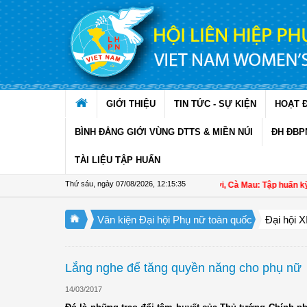
Truy cập nội dung luôn
GIỚI THIỆU
TIN TỨC - SỰ KIỆN
HOẠT 
BÌNH ĐẲNG GIỚI VÙNG DTTS & MIỀN NÚI
ĐH ĐBP
TÀI LIỆU TẬP HUẤN
Thứ sáu, ngày 07/08/2026
,
12:15:36
Hội LHPN xã Ninh Quới, Cà Mau: Tập huấn kỹ thuật 
Văn kiện Đại hội Phụ nữ toàn quốc
Đại hội XI
Lắng nghe để tăng quyền năng cho phụ nữ
14/03/2017