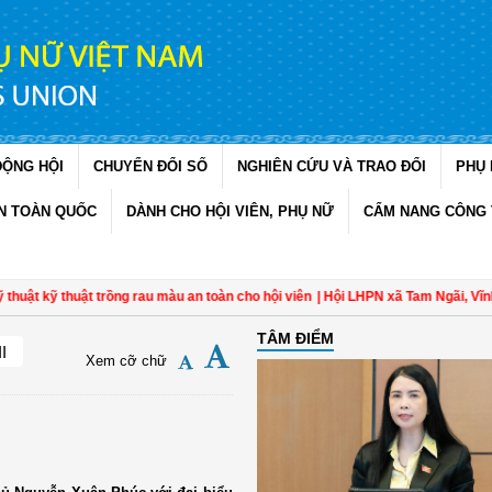
ĐỘNG HỘI
CHUYỂN ĐỔI SỐ
NGHIÊN CỨU VÀ TRAO ĐỔI
PHỤ 
N TOÀN QUỐC
DÀNH CHO HỘI VIÊN, PHỤ NỮ
CẨM NANG CÔNG 
kỹ thuật trồng rau màu an toàn cho hội viên
| Hội LHPN xã Tam Ngãi, Vĩnh Long
TÂM ĐIỂM
I
Xem cỡ chữ