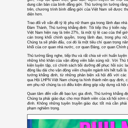
dung căn bản của bình đẳng giới. Thủ tướng tin tưởng rằng,
trên, chương trình bình đẳng giới của Việt Nam sẽ được t
diện hơn.
Trao đổi về vấn đề tỷ lệ phụ nữ tham gia trong lãnh đạo nh
Đàm Thành, Thủ tướng khẳng định: Tôi tiếp thu ý kiến này.
Việt Nam hiện nay là trên 27%, là một tỷ lệ cao của thế giới
cán trong khối chính quyền, trong lãnh đạo, trong phụ nữ
Chúng ta sẽ phấn đấu, coi đó là một tiêu chí quan trọng nân
khối của cơ quan nhà nước, cơ quan Đảng, cơ quan Chính 
Thủ tướng lắng nghe, tiếp thu và rất chia sẻ với huấn luyệ
những khó khăn của vận động viên bắn súng nữ. Với Thủ t
kiện luyện tập, có chính sách bồi dưỡng để phục hồi sức la
động lâu dài cho vận động viên chuyên ngành khi hết tuổi l
tướng khẳng định, từ những phản biện xã hội đối với các 
qua Hội LHPN Việt Nam chúng ta hình thành nên quy định, ch
em phụ nữ chúng ta có điều kiện đóng góp xây dựng xã hội 
Quan tâm đến vấn đề bạo lực gia đình, Thủ tướng khẳng định
Chúng ta phải giáo dục cho mọi thành viên của xã hội sớm c
đình. Không những tuyên truyền giáo dục tốt mà cần phải
phạm nghiêm trọng.