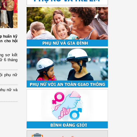
p huấn kỹ
àn cho hội
ng sơ kết
nữ 6 tháng
ội phụ nữ
phụ nữ và