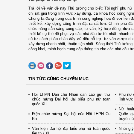
Trả lời về vấn đề này Thủ tướng cho biết: Tôi nghĩ phụ nữ 
chị rất giỏi trong lĩnh vực xây dựng, cả khoa học công ngh
Chúng ta đang trong quá trình công nghiệp hóa đi với liền 
thiết kế, xây dựng công trình đặt ra rất lớn. Chính phủ 
chức năng sẵn sàng cung cấp, tư vấn, ký hợp đồng, đưa ra
thiết kế cụ thể để phục vụ các nhà đầu tư tốt nhất, nhanh n
có tư cách pháp nhân đầy đủ đều hỗ trợ, tư vấn được cho 
xây dựng nhanh nhất, thuận tiện nhất. Đồng thời Thủ tướng
công khai, minh bạch cung cấp thông tin cho các nhà đầu tư
TIN TỨC CÙNG CHUYÊN MỤC
Hội LHPN Dân chủ Nhân dân Lào gửi thư
Phụ nữ c
chúc mừng Đại hội đại biểu phụ nữ toàn
lĩnh vực
quốc XII
Nữ huấn
Điện chúc mừng Đại hội của Hội LHPN Cu
Quốc gi
Ba
truyền l
Văn kiện Đại hội đại biểu phụ nữ toàn quốc
Những ý 
lần thứ XII