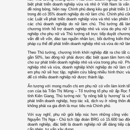
biệt phát triển doanh nghiệp vừa và nhỏ ở Việt Nam là vấn
đề nóng bỏng, hiện nay Chính phủ đang kêu gọi phát triển 1
trong đó có 35% doanh nghiệp do nữ làm chủ. Chính phủ cũn
các Luật về phát triển doanh nghiệp vừa và nhỏ vào phiên 
các chủ doanh nghiệp do nữ làm chủ. Thủ tướng đã là
chương trình hỗ trợ doanh nghiệp nhỏ và vừa do phụ nữ l
nghiệp cho phụ nữ và Thủ tướng sẽ trực tiếp duyệt chương
vấn đề về vốn, đào tạo nguồn nhân lực, bồi dưỡng kiến th
pháp cụ thể để phát triển doanh nghiệp nhỏ và vừa do nữ là
Theo Thủ tướng, chương trình khởi nghiệp đặt ra cho tất cả
gần 50%, lao động nữ phải được đặc biệt quan tâm hơn n
cho sự phát triển doanh nghiệp nhỏ và vừa trong phụ nữ. 
nghiệp nhỏ và vừa, doanh nghiệp khởi nghiệp do nữ làm 
em phụ nữ sẽ học tập, nghiên cứu bằng nhiều hình thức và 
để có nhiều doanh nghiệp nữ được thành lập.
Ấn tượng với mong muốn chị em phụ nữ có vốn làm kinh tế 
con của bà Trần Thị Mừng – Tổ trưởng tổ phụ nữ ấp Rọc 
tỉnh Kiên Giang, Thủ tướng nói: “ly nông bất ly hương” là v
phát triển doanh nghiệp, hợp tác xã, dịch vụ ở nông thôn đ
không phải xa gia đình là mục tiêu mà Chính phủ.
Với suy nghĩ, phụ nữ giỏi bếp núc hơn những công việc 
Nguyễn Thị Nga - Chủ tịch tập đoàn BRG có 15.600 lao độ
doanh nghiệp, đặc biệt là doanh nghiệp nữ dễ dàng tiếp cận
cấp phép, tư vấn xây dựng.