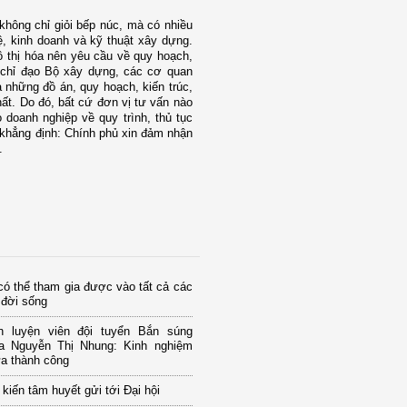
không chỉ giỏi bếp núc, mà có nhiều
ệ, kinh doanh và kỹ thuật xây dựng.
đô thị hóa nên yêu cầu về quy hoạch,
đã chỉ đạo Bộ xây dựng, các cơ quan
 những đồ án, quy hoạch, kiến trúc,
hất. Do đó, bất cứ đơn vị tư vấn nào
doanh nghiệp về quy trình, thủ tục
 khẳng định: Chính phủ xin đảm nhận
.
ó thể tham gia được vào tất cả các
 đời sống
 luyện viên đội tuyển Bắn súng
a Nguyễn Thị Nhung: Kinh nghiệm
ửa thành công
kiến tâm huyết gửi tới Đại hội