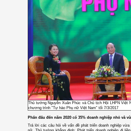
Thủ tướng Nguyễn Xuân Phúc và Chủ tịch Hội LHPN Việt Na
chương trình "Tự hào Phụ nữ Việt Nam" tối 7/3/2017
Phấn đấu đến năm 2020 có 35% doanh nghiệp nhỏ và vừ
Trả lời các câu hỏi về vấn đề phát triển doanh nghiệp vừa
nữ, Thủ tướng khẳng định: Phát triển doanh nghiệp đi liề