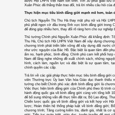
được Hội LHPN Việt Nam tôn vinh. Với 30 phút giao lưu c
Xuân Phúc đã thẳng thắn trao đổi, trả lời nhiều câu hỏi của 
Thực hiện mục tiêu bình đẳng giới mạnh mẽ hơn, toàn 
Chủ tịch Nguyễn Thị Thu Hà thay mặt phụ nữ và Hội LH
phủ phất ngọn cờ đầu trong lĩnh vực bình đẳng giới trong
để đóng góp nhiều hơn, thay đổi rõ ràng hơn cho sự nghiệp b
Thủ tướng Chính phủ Nguyễn Xuân Phúc đã khẳng định: Tôi
Thu Hà, Chủ tịch Hội LHPN Việt Nam để xây dựng chương t
chương trình phát triển bền vững để xây dựng đất nước c
như ước nguyện của Bác Hồ. Đặc biệt là quan tâm đến phụ
ấm no, hạnh phúc, bình đẳng. Chính phủ cam kết phối hợp 
Nam để lắng nghe những đề xuất chính sách, những nguyện
hình, cách làm, nguồn lực và đặc biệt là sự quan tâm, tạ
chính quyền các cấp.
Trả lời về các giải pháp thực hiện mục tiêu bình đẳng giới 
viên Thường trực Ủy ban Văn hóa Giáo dục thanh thiếu n
tướng cho biết:Chính phủ xác định bình đẳng giới là chương
Việc thực hiện bình đẳng giới của Chính phủ theo lộ trình 
hành động quốc gia về bình đẳng giới cùng với tổng kết 1
để bổ sung những vấn đề thực tiễn đặt ra; Bộ Lao động, Thư
Chiến lược quốc gia về bình đẳng giới và kết hợp với Hội
lược; Hoàn thiện hệ thống pháp luật về bình đẳng giới; Bố
chương trình; Tăng cường kiểm tra, đánh giá, nhất là cơ 
giới; Tiếp tục quán triệt, giáo dục, tuyên truyền để mọi