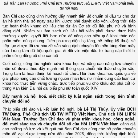
Bà Trần Lan Phương, Phó Chủ tịch Thường trực Hội LHPN Việt Nam phát biểu
tại hội nghị
Ban Chỉ đạo cũng định hướng đẩy nhanh tiến độ chuẩn bị đầu tư cho dự
án hệ sinh thái số ngay sau khi được phê duyệt cấp vốn, đồng thời tiếp
tục hoàn thiện khung dữ liệu cho dự án Cơ sở dữ liệu phụ nữ và bình
đẳng giới. Nhiệm vụ làm sạch dữ liệu hội viên phải được thực hiện
thường xuyên, quyết liệt hơn nữa để nâng cao hiệu quả khai thác các
phần mềm dùng chung. Trên phương diện hạ tầng, hệ thống kỹ thuật sẽ
tiếp tục được tối ưu hóa để sẵn sàng dịch chuyển lên nền tảng đám mây
của Trung tâm dữ liệu quốc gia, đi đôi với việc đầu tư trang cấp thiết bị
phần cứng đồng bộ cho cán bộ.
Cuối cùng, công tác nghiên cứu khoa học và nâng cao năng lực chuyên
môn sẽ được thúc đẩy mạnh mẽ thông qua chuỗi hội thảo chuyên sâu.
Trọng tâm là hoàn thiện kế hoạch tổ chức Hội thảo khoa học quốc gia về
giải pháp nâng cao chất lượng nguồn nhân lực nữ nhằm cung cấp luận cứ
khoa học thực tiễn vững chắc, trực tiếp phục vụ cho khâu đột phá cốt lõi
trong Văn kiện Đại hội đại biểu phụ nữ toàn quốc XIV.
Đẩy mạnh xã hội hoá,
siết chặt kỷ luật ngân sách trong tiến trình
chuyển đổi số
Phát biểu chỉ đạo và kết luận hội nghị,
bà Lê Thị Thủy, Ủy viên BCH
TW Đảng, Phó Chủ tịch UB TW MTTQ Việt Nam, Chủ tịch Hội LHPN
Việt Nam, Trưởng Ban Chỉ đạo
về phát triển khoa học, công nghệ,
đổi mới sáng tạo và chuyển đổi số của Hội LHPN Việt Nam
đánh giá
cao những nỗ lực và kết quả mà Ban Chỉ đạo cùng các bộ phận chuyên
môn đã đạt được trong nửa đầu năm 2026, đồng thời khẳng định khối