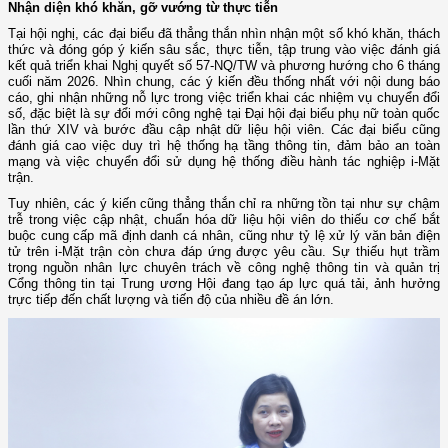
Nhận diện khó khăn, gỡ vướng từ thực tiễn
Tại hội nghị, các đại biểu đã thẳng thắn nhìn nhận một số khó khăn, thách
thức và đóng góp ý kiến sâu sắc, thực tiễn, tập trung vào việc đánh giá
kết quả triển khai Nghị quyết số 57-NQ/TW và phương hướng cho 6 tháng
cuối năm 2026. Nhìn chung, các ý kiến đều thống nhất với nội dung báo
cáo, ghi nhận những nỗ lực trong việc triển khai các nhiệm vụ chuyển đổi
số, đặc biệt là sự đổi mới công nghệ tại Đại hội đại biểu phụ nữ toàn quốc
lần thứ XIV và bước đầu cập nhật dữ liệu hội viên. Các đại biểu cũng
đánh giá cao việc duy trì hệ thống hạ tầng thông tin, đảm bảo an toàn
mạng và việc chuyển đổi sử dụng hệ thống điều hành tác nghiệp i-Mặt
trận.
Tuy nhiên, các ý kiến cũng thẳng thắn chỉ ra những tồn tại như sự chậm
trễ trong việc cập nhật, chuẩn hóa dữ liệu hội viên do thiếu cơ chế bắt
buộc cung cấp mã định danh cá nhân, cũng như tỷ lệ xử lý văn bản điện
tử trên i-Mặt trận còn chưa đáp ứng được yêu cầu. Sự thiếu hụt trầm
trọng nguồn nhân lực chuyên trách về công nghệ thông tin và quản trị
Cổng thông tin tại Trung ương Hội đang tạo áp lực quá tải, ảnh hưởng
trực tiếp đến chất lượng và tiến độ của nhiều đề án lớn.