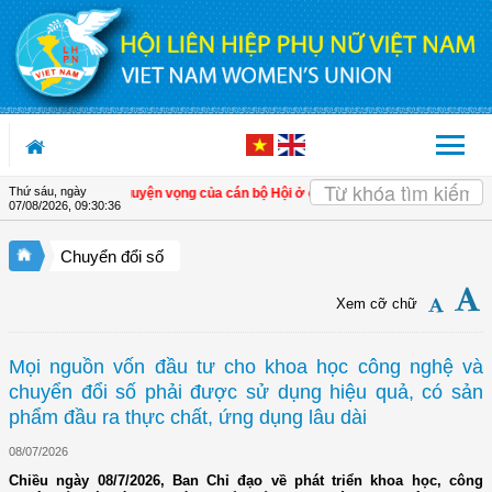
Truy cập nội dung luôn
Thứ sáu, ngày
tâm tư, nguyện vọng của cán bộ Hội ở cơ sở
| Đồng Tháp: Tập huấn nâng cao 
07/08/2026
,
09:30:38
Chuyển đổi số
Xem cỡ chữ
Mọi nguồn vốn đầu tư cho khoa học công nghệ và
chuyển đổi số phải được sử dụng hiệu quả, có sản
phẩm đầu ra thực chất, ứng dụng lâu dài
08/07/2026
Chiều ngày 08/7/2026, Ban Chỉ đạo về phát triển khoa học, công