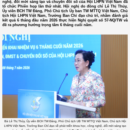
nghệ, đổi mới sáng tạo và chuyển đổi số của Hội LHPN Việt Nam đã
tổ chức Phiên họp lần thứ nhất. Hội nghị do đồng chí Lê Thị Thủy,
Ủy viên BCH TW Đảng, Phó Chủ tịch Ủy ban TW MTTQ Việt Nam, Chủ
tịch Hội LHPN Việt Nam, Trưởng Ban Chỉ đạo chủ trì, nhằm đánh giá
kết quả 6 tháng đầu năm 2026 thực hiện Nghị quyết số 57-NQ/TW và
đề ra phương hướng trọng tâm 6 tháng cuối năm.
Bà Lê Thị Thủy, Ủy viên BCH TW Đảng, Phó Chủ tịch UB TW MTTQ Việt Nam, Chủ tịch Hội
LHPN Việt Nam, Trưởng Ban Chỉ đạo về phát triển khoa học, công nghệ, đổi mới sáng tạo