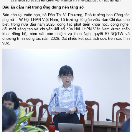
và chuyển đổi số của Hội LHPN Việt Nam Lê Thị Thủy phát biểu chỉ đạo hội nghị
Dấu ấn đậm nét trong ứng dụng nền tảng số
Báo cáo tại cuộc họp, bà Đào Thị Vi Phương, Phó trưởng ban Công tác
phụ nữ, TW Hội LHPN Việt Nam, Tổ trưởng Tổ giúp việc Ban Chỉ đạo cho
biết, trong nửa đầu năm 2026, công tác phát triển khoa học, công nghệ,
đổi mới sáng tạo và chuyển đổi số của Hội LHPN Việt Nam được triển
khai đồng bộ, bám sát các nhiệm vụ theo Nghị quyết 57-NQ/TW và
chương trình công tác năm 2026, đạt nhiều kết quả tích cực trên các lĩnh
vực.