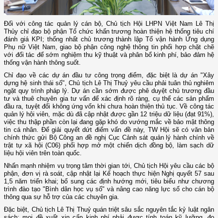
Đối với công tác quản lý cán bộ, Chủ tịch Hội LHPN Việt Nam Lê Thị
Thủy chỉ đạo bộ phận Tổ chức khẩn trương hoàn thiện hệ thống tiêu chí
đánh giá KPI; thống nhất chủ trương thành lập Tổ vận hành Ứng dụng
Phụ nữ Việt Nam, giao bộ phận công nghệ thông tin phối hợp chặt chẽ
với đối tác để sớm nghiệm thu kỹ thuật và phân bổ kinh phí, bảo đảm hệ
thống vận hành thông suốt.
Chỉ đạo về các dự án đầu tư công trọng điểm, đặc biệt là dự án "Xây
dựng hệ sinh thái số", Chủ tịch Lê Thị Thuỷ yêu cầu phải tuân thủ nghiêm
ngặt quy trình pháp lý. Dự án cần sớm được phê duyệt chủ trương đầu
tư và thuê chuyên gia tư vấn để xác định rõ ràng, cụ thể các sản phẩm
đầu ra, tuyệt đối không ứng vốn khi chưa hoàn thiện thủ tục. Về công tác
quản lý hội viên, mặc dù đã cập nhật được gần 12 triệu dữ liệu (đạt 91%),
việc thu thập phần còn lại đang gặp khó do vướng mắc về bảo mật thông
tin cá nhân. Để giải quyết dứt điểm vấn đề này, TW Hội sẽ có văn bản
chính thức gửi Bộ Công an đề nghị Cục Cảnh sát quản lý hành chính về
trật tự xã hội (C06) phối hợp mở một chiến dịch đồng bộ, làm sạch dữ
liệu hội viên trên toàn quốc.
Nhấn mạnh nhiệm vụ trọng tâm thời gian tới, Chủ tịch Hội yêu cầu các bộ
phận, đơn vị rà soát, cập nhật lại Kế hoạch thực hiện Nghị quyết 57 sau
1,5 năm triển khai; bổ sung các định hướng mới, tiêu biểu như chương
trình đào tạo "Bình dân học vụ số" và nâng cao năng lực số cho cán bộ
thông qua sự hỗ trợ của các chuyên gia.
Đặc biệt, Chủ tịch Lê Thị Thuỷ quán triệt sâu sắc nguyên tắc kỷ luật ngân
sách: mọi đề xuất xin cấp kinh phí phải được tính toán kỹ lưỡng, đo