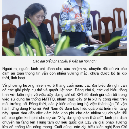
Các đại biểu phát biểu ý kiến tại hội nghị
Ngoài ra, nguồn kinh phí dành cho các nhiệm vụ chuyển đổi số và bảo
đảm an toàn thông tin vẫn còn nhiều vướng mắc, chưa được bố trí kịp
thời, linh hoạt.
Về phương hướng nhiệm vụ 6 tháng cuối năm, các đại biểu đề nghị cần
có các giải pháp cụ thể và quyết liệt hơn. Đáng chú ý, các đại biểu đồng
tình với kiến nghị về việc xây dựng chỉ số KPI để đánh giá cán bộ trong
việc sử dụng hệ thống i-MTTQ, nhằm thúc đẩy tỷ lệ xử lý công việc trên
môi trường số. Đồng thời, các ý kiến cũng ủng hộ việc thành lập Tổ vận
hành Ứng dụng Phụ nữ Việt Nam để đảm bảo hiệu quả phát triển nền tảng
này; quan tâm đến việc đảm bảo kinh phí cho các nhiệm vụ chuyển đổi
số, bao gồm kinh phí cho dự án "Xây dựng hệ sinh thái số", kinh phí dịch
chuyển hạ tầng lên Trung tâm dữ liệu quốc gia C12 và giải pháp Tường
lửa để chống tấn công mạng. Cuối cùng, các đại biểu kiến nghị Ban Chỉ