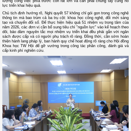
lượng công việc phía trước còn rất lớn và cần phải chung tay cùng nỗ
lực triển khai hiệu quả.
Chủ tịch định hướng rõ, Nghị quyết 57 không chỉ gói gọn trong công nghệ
thông tin mà bao trùm cả ba trụ cột: khoa học công nghệ, đổi mới sáng
tạo và chuyển đổi số. Để thực hiện hiệu quả 51 nhiệm vụ trọng tâm của
năm 2026, các đơn vị cần bổ sung tiêu chí "nguồn lực" vào kế hoạch theo
dõi, bảo đảm nguyên tắc mọi nhiệm vụ triển khai đều phải gắn với ngân
sách được cấp và có người phụ trách rõ ràng. Đồng thời, cần sớm hoàn
thiện hành lang pháp lý, ban hành quy chế hoạt động rõ ràng cho Hội đồng
Khoa học TW Hội để gỡ vướng trong công tác phân công, đánh giá và
cấp kinh phí nghiên cứu.