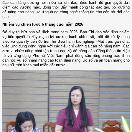
đạo cần tăng cường hơn nữa sự chỉ đạo, điều hành để giải quyết dứt
điểm các vướng mắc, đồng thời đẩy mạnh công tác đào tạo, bồi dưỡng
để nâng cao năng lực ứng dụng công nghệ thông tin cho cán bộ Hội các
cấp.
Nhiệm vụ chiến lược 6 tháng cuối năm 2026
Để duy trì bứt phá về đích trong năm 2026, Ban Chỉ đạo xác định nhiệm
vụ tiên quyết là đẩy mạnh kỷ cương hành chính số, triệt để xử lý công
việc và quản lý tiến độ trên hệ điều hành tác nghiệp i-Mặt trận, gắn chặt
việc ứng dụng công nghệ với các tiêu chí đánh giá cán bộ hằng năm. Các
đơn vị chức năng phải tập trung cao độ để nâng cấp Cổng thông tin điện
tử và Ứng dụng Phụ nữ Việt Nam, phát động sâu rộng phong trào Bình
dân học vụ số nhằm nâng cao toàn diện năng lực số và an toàn mạng cho
phụ nữ trên khắp mọi miền đất nước.