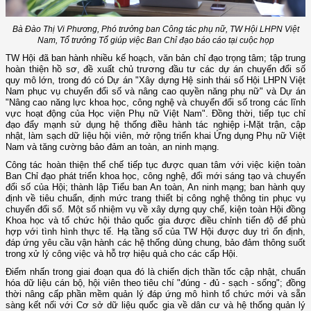
Bà Đào Thị Vi Phương, Phó trưởng ban Công tác phụ nữ, TW Hội LHPN Việt
Nam, Tổ trưởng Tổ giúp việc Ban Chỉ đạo báo cáo tại cuộc họp
TW Hội đã ban hành nhiều kế hoạch, văn bản chỉ đạo trọng tâm; tập trung
hoàn thiện hồ sơ, đề xuất chủ trương đầu tư các dự án chuyển đổi số
quy mô lớn, trong đó có Dự án "Xây dựng Hệ sinh thái số Hội LHPN Việt
Nam phục vụ chuyển đổi số và nâng cao quyền năng phụ nữ" và Dự án
"Nâng cao năng lực khoa học, công nghệ và chuyển đổi số trong các lĩnh
vực hoạt động của Học viện Phụ nữ Việt Nam". Đồng thời, tiếp tục chỉ
đạo đẩy mạnh sử dụng hệ thống điều hành tác nghiệp i-Mặt trận, cập
nhật, làm sạch dữ liệu hội viên, mở rộng triển khai Ứng dụng Phụ nữ Việt
Nam và tăng cường bảo đảm an toàn, an ninh mạng.
Công tác hoàn thiện thể chế tiếp tục được quan tâm với việc kiện toàn
Ban Chỉ đạo phát triển khoa học, công nghệ, đổi mới sáng tạo và chuyển
đổi số của Hội; thành lập Tiểu ban An toàn, An ninh mạng; ban hành quy
định về tiêu chuẩn, định mức trang thiết bị công nghệ thông tin phục vụ
chuyển đổi số. Một số nhiệm vụ về xây dựng quy chế, kiện toàn Hội đồng
Khoa học và tổ chức hội thảo quốc gia được điều chỉnh tiến độ để phù
hợp với tình hình thực tế. Hạ tầng số của TW Hội được duy trì ổn định,
đáp ứng yêu cầu vận hành các hệ thống dùng chung, bảo đảm thông suốt
trong xử lý công việc và hỗ trợ hiệu quả cho các cấp Hội.
Điểm nhấn trong giai đoạn qua đó là chiến dịch thần tốc cập nhật, chuẩn
hóa dữ liệu cán bộ, hội viên theo tiêu chí "đúng - đủ - sạch - sống"; đồng
thời nâng cấp phần mềm quản lý đáp ứng mô hình tổ chức mới và sẵn
sàng kết nối với Cơ sở dữ liệu quốc gia về dân cư và hệ thống quản lý