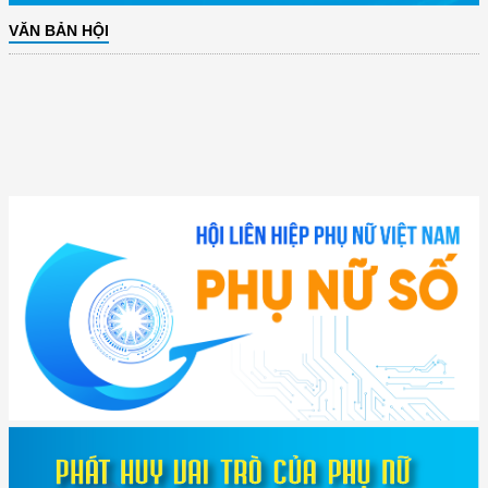
VĂN BẢN HỘI
(12/TB-HĐKH) V/v đăng ký, đề xuất nhiệm vụ Khoa học, công nghệ và
đổi mới ...
(898/KH/ĐCT) Kế hoạch thực hiện Quyết định số 2415/QĐ-TTg ngày
31/10/2025 ...
(417/QĐ-BNNMT) Quyết định phê duyệt Chương trình mục tiêu quốc gia
xây dựng ...
(891/KH-ĐCT) Kế hoạch thực hiện Nghị quyết số 72-NQ/TW ngày
9/9/2025 của Bộ ...
(2415/QĐ-TTg) Quyết định về việc phê duyệt Đề án Hỗ trợ Phụ nữ khởi
nghiệp ...