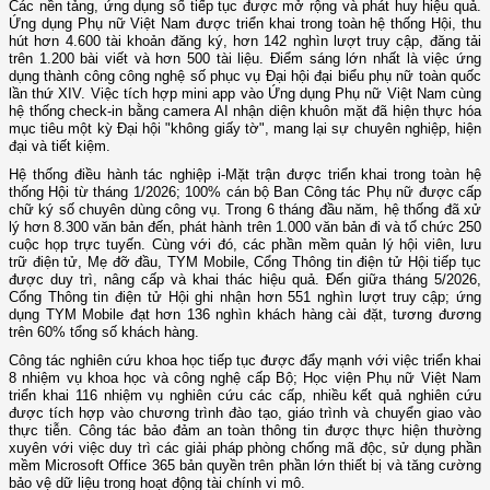
Các nền tảng, ứng dụng số tiếp tục được mở rộng và phát huy hiệu quả.
Ứng dụng Phụ nữ Việt Nam được triển khai trong toàn hệ thống Hội, thu
hút hơn 4.600 tài khoản đăng ký, hơn 142 nghìn lượt truy cập, đăng tải
trên 1.200 bài viết và hơn 500 tài liệu. Điểm sáng lớn nhất là việc ứng
dụng thành công công nghệ số phục vụ Đại hội đại biểu phụ nữ toàn quốc
lần thứ XIV. Việc tích hợp mini app vào Ứng dụng Phụ nữ Việt Nam cùng
hệ thống check-in bằng camera AI nhận diện khuôn mặt đã hiện thực hóa
mục tiêu một kỳ Đại hội "không giấy tờ", mang lại sự chuyên nghiệp, hiện
đại và tiết kiệm.
Hệ thống điều hành tác nghiệp i-Mặt trận được triển khai trong toàn hệ
thống Hội từ tháng 1/2026; 100% cán bộ Ban Công tác Phụ nữ được cấp
chữ ký số chuyên dùng công vụ. Trong 6 tháng đầu năm, hệ thống đã xử
lý hơn 8.300 văn bản đến, phát hành trên 1.000 văn bản đi và tổ chức 250
cuộc họp trực tuyến. Cùng với đó, các phần mềm quản lý hội viên, lưu
trữ điện tử, Mẹ đỡ đầu, TYM Mobile, Cổng Thông tin điện tử Hội tiếp tục
được duy trì, nâng cấp và khai thác hiệu quả. Đến giữa tháng 5/2026,
Cổng Thông tin điện tử Hội ghi nhận hơn 551 nghìn lượt truy cập; ứng
dụng TYM Mobile đạt hơn 136 nghìn khách hàng cài đặt, tương đương
trên 60% tổng số khách hàng.
Công tác nghiên cứu khoa học tiếp tục được đẩy mạnh với việc triển khai
8 nhiệm vụ khoa học và công nghệ cấp Bộ; Học viện Phụ nữ Việt Nam
triển khai 116 nhiệm vụ nghiên cứu các cấp, nhiều kết quả nghiên cứu
được tích hợp vào chương trình đào tạo, giáo trình và chuyển giao vào
thực tiễn. Công tác bảo đảm an toàn thông tin được thực hiện thường
xuyên với việc duy trì các giải pháp phòng chống mã độc, sử dụng phần
mềm Microsoft Office 365 bản quyền trên phần lớn thiết bị và tăng cường
bảo vệ dữ liệu trong hoạt động tài chính vi mô.