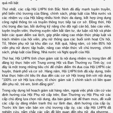
quả nổi bật:
Thứ nhất,
các cấp Hội LHPN tỉnh Bắc Ninh đã đẩy mạnh tuyên truyền,
phổ biến chủ trương của Đảng, chính sách, pháp luật của Nhà nước và
các nhiệm vụ của Hội bằng nhiều hình thức đa dạng, kết hợp ứng dụng
công nghệ thông tin và truyền thông trực tiếp tại cơ sở. Đồng thời, Hội
chú trọng đào tạo, bồi dưỡng kỹ năng cho đội ngũ cán bộ, báo cáo viên,
tuyên truyền viên; thường xuyên nắm bắt tâm tư, dư luận xã hội và phản
biện các quan điểm sai lệch, góp phần nâng cao nhận thức pháp luật và
trách nhiệm của hội viên, phụ nữ thông qua các buổi sinh hoạt Chi hội,
Tổ, Nhóm phụ nữ tại khu dân cư. Kết quả, hằng năm, có trên 85% hội
viên phụ nữ được tập huấn, nâng cao nhận thức về chủ trương, chính
sách, pháp luật của Đảng, Nhà nước và Nghị quyết của Hội.
Thứ hai,
Hội LHPN tỉnh chọn giám sát là nội dung nhiệm vụ trọng tâm để
đăng ký thực hiện với Trung ương Hội và Ban Thường vụ Tỉnh ủy; coi
đây là một trong những tiêu chí để chấm điểm thi đua của Hội LHPN các
huyện, thành phố và cơ sở. Hàng năm, Hội LHPN tỉnh đã xây dựng, triển
khai thực hiện chỉ tiêu thi đua đến các cơ sở Hội trong tỉnh với nội dung
"100% cơ sở Hội lựa chọn, tổ chức giám sát 1 chính sách có liên quan
đến phụ nữ, trẻ em, bình đẳng giới".
Trong xây dựng kế hoạch giám sát hàng năm, ngoài việc phải căn cứ vào
định hướng của Hội Phụ nữ cấp trên; Ban Thường vụ Hội Phụ nữ các
cấp chủ động lựa chọn nội dung, địa bàn giám sát để tham mưu, đề xuất
các cấp ủy đảng nhằm tranh thủ sự lãnh đạo, định hướng của cấp ủy.
Trước khi làm văn bản xin chủ trương cấp ủy, các cấp Hội LHPN đã
nghiên cứu, nắm chắc các vấn đề liên quan đến phụ nữ, địa phương...