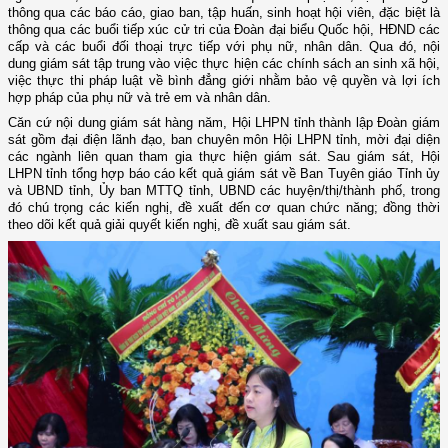
thông qua các báo cáo, giao ban, tập huấn, sinh hoạt hội viên, đặc biệt là
thông qua các buổi tiếp xúc cử tri của Đoàn đại biểu Quốc hội, HĐND các
cấp và các buổi đối thoại trực tiếp với phụ nữ, nhân dân. Qua đó, nội
dung giám sát tập trung vào việc thực hiện các chính sách an sinh xã hội,
việc thực thi pháp luật về bình đẳng giới nhằm bảo vệ quyền và lợi ích
hợp pháp của phụ nữ và trẻ em và nhân dân.
Căn cứ nội dung giám sát hàng năm, Hội LHPN tỉnh thành lập Đoàn giám
sát gồm đại điện lãnh đạo, ban chuyên môn Hội LHPN tỉnh, mời đại diện
các ngành liên quan tham gia thực hiện giám sát. Sau giám sát, Hội
LHPN tỉnh tổng hợp báo cáo kết quả giám sát về Ban Tuyên giáo Tỉnh ủy
và UBND tỉnh, Ủy ban MTTQ tỉnh, UBND các huyện/thị/thành phố, trong
đó chú trọng các kiến nghị, đề xuất đến cơ quan chức năng; đồng thời
theo dõi kết quả giải quyết kiến nghị, đề xuất sau giám sát.