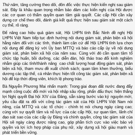
Thứ năm,
tăng cường theo dõi, đôn đốc việc thực hiện kiến nghị sau giám
sát. Đây là khâu quan trọng nhằm bảo đảm các kiến nghị của Hội được
các cơ quan có thẩm quyền quan tâm giải quyết. Các cấp Hội cần xây
dựng cơ chế theo dõi, đánh giá kết quả thực hiện sau giám sát một cách
cụ thể, rõ ràng.
Để nâng cao hiệu quả giám sát, Hội LHPN tỉnh Bắc Ninh đề nghị Hội
LHPN Việt Nam tiếp tục định hướng nội dung giám sát, phản biện xã hội
hằng năm đối với các tỉnh, thành làm căn cứ để Hội LHPN tỉnh lựa chọn
nội dung để đăng ký với Ủy ban MTTQ và báo cáo cấp ủy về nội dung
giám sát, phản biện xã hội của năm sau. Cùng với đó cần quan tâm tổ
chức tập huấn, bồi dưỡng, các diễn đàn, hội thảo trao đổi kinh nghiệm
nhằm giúp các tỉnh/thành nâng cao chất lượng hoạt động giám sát, phản
biện xã hội, tham mưu đề xuất chính sách; quan tâm khen thưởng, biểu
dương các tập thể, cá nhân thực hiện tốt công tác giám sát, phản biện xã
hội để kịp thời động viên, khích lệ phong trào.
Bà Nguyễn Phương Mai nhấn mạnh: Trong giai đoạn đất nước đang đẩy
mạnh công cuộc đổi mới và hội nhập sâu rộng, phấn đấu thực hiện thắng
lợi Nghị quyết Đại hội XIV của Đảng, sẵn sàng bước vào kỷ nguyên mới,
yêu cầu đặt ra đối với công tác giám sát của Hội LHPN Việt Nam nói
riêng, của MTTQ và các tổ chức - chính trị nói chung ngày càng cao;
cùng với sự quyết tâm và nỗ lực của các cấp Hội, sự quan tâm, lãnh chỉ
đạo sát sao của các cấp ủy Đảng và chính quyền, công tác giám sát của
Hội sẽ ngày càng được nâng cao, góp phần tích cực vào việc bảo vệ
quyền và lợi ích hợp pháp của phụ nữ, xây dựng xã hội giàu mạnh và
phát triển bền vững.