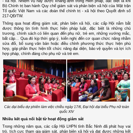
- xã hội. Nhiệm vụ này được khẳng định trong Hiến pháp, đặc biệt là khi
Bộ Chính trị ban hành Quy chế giám sát và phản biện xã hội của Mặt trận
Tổ quốc Việt Nam và các đoàn thể chính trị - xã hội theo Quyết định số
217-QĐ/TW.
Thông qua hoạt động giám sát, phản biện xã hội, các cấp Hội nắm bắt
được thông tin tình hình thực hiện pháp luật, đặc biệt là những chủ
trương, chính sách có liên quan đến phụ nữ, trẻ em, những vướng mắc,
bất cập… Qua đó kịp thời góp ý, kiến nghị đến cơ quan chức năng nhằm
sửa đổi, bổ sung văn bản hoặc điều chỉnh phương thức thực hiện phù
hợp, góp phần thực hiện tốt chức năng đại diện, bảo vệ quyền và lợi ích
hợp pháp, chính đáng cho phụ nữ và trẻ em.
Các đại biểu dự phiên làm việc chiều ngày 17/6, Đại hội đại biểu Phụ nữ toàn
quốc XIV
Nhiều kết quả nổi bật từ hoạt động giám sát
Trong những năm qua, các cấp Hội LHPN tỉnh Bắc Ninh đã phát huy vai
trò, tích cực tham gia giám sát, phản biện xã hội và đạt được những kết