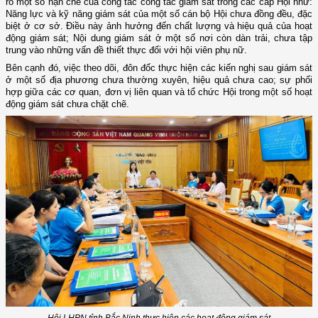
rõ một số hạn chế của công tác công tác giám sát trong các cấp Hội như:
Năng lực và kỹ năng giám sát của một số cán bộ Hội chưa đồng đều, đặc
biệt ở cơ sở. Điều này ảnh hưởng đến chất lượng và hiệu quả của hoạt
động giám sát; Nội dung giám sát ở một số nơi còn dàn trải, chưa tập
trung vào những vấn đề thiết thực đối với hội viên phụ nữ.
Bên cạnh đó, việc theo dõi, đôn đốc thực hiện các kiến nghị sau giám sát
ở một số địa phương chưa thường xuyên, hiệu quả chưa cao; sự phối
hợp giữa các cơ quan, đơn vị liên quan và tổ chức Hội trong một số hoạt
động giám sát chưa chặt chẽ.
Hội LHPN tỉnh Bắc Ninh thực hiện các hoạt động giám sát