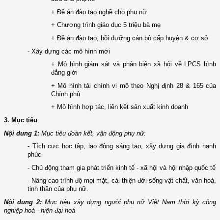
+ Đề án đào tạo nghề cho phụ nữ
+ Chương trình giáo dục 5 triệu bà mẹ
+ Đề án đào tạo, bồi dưỡng cán bộ cấp huyện & cơ sở
- Xây dựng các mô hình mới
+ Mô hình giám sát và phản biện xã hội về LPCS bình
đẳng giới
+ Mô hình tài chính vi mô theo Nghị định 28 & 165 của
Chính phủ
+ Mô hình hợp tác, liên kết sản xuất kinh doanh
3. Mục tiêu
Nội dung 1
:
Mục tiêu đoàn
kết, vận động phụ nữ
:
- Tích
cực học tập, lao động sáng tạo, xây dựng gia đình hạnh
phúc
- Chủ
động tham gia phát triển kinh tế - xã hội và hội nhập quốc tế
- Nâng
cao trình độ mọi mặt, cải thiện đời sống vật chất, văn hoá,
tinh thần của phụ nữ.
Nội dung 2
:
Mục tiêu xây
dựng người
phụ nữ Việt Nam thời kỳ công
nghiệp hoá - hiện đại hoá