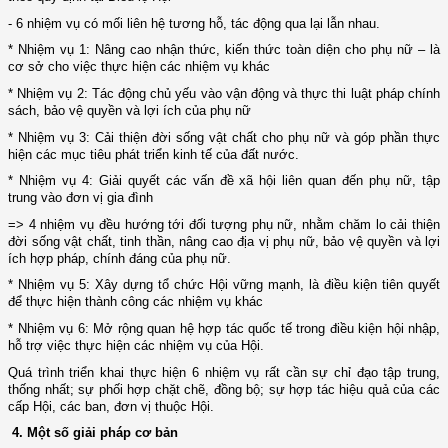
-
6 nhiệm vụ có mối liên hệ t­ương hỗ, tác động qua lại lẫn nhau.
* Nhiệm vụ 1: Nâng cao nhận thức, kiến thức toàn diện cho phụ nữ – là
cơ sở cho việc thực hiện các nhiệm vụ khác
* Nhiệm vụ 2: Tác động chủ yếu vào vận động và thực thi luật pháp chính
sách, bảo vệ quyền và lợi ích của phụ nữ
* Nhiệm vụ 3: Cải thiện đời sống vật chất cho phụ nữ và góp phần thực
hiện các mục tiêu phát triển kinh tế của đất nước.
* Nhiệm vụ 4: Giải quyết các vấn đề xã hội liên quan đến phụ nữ, tập
trung vào đơn vị gia đình
=> 4 nhiệm vụ đều hướng tới đối tượng phụ nữ, nhằm chăm lo cải thiện
đời sống vật chất, tinh thần, nâng cao địa vị phụ nữ, bảo vệ quyền và lợi
ích hợp pháp, chính đáng của phụ nữ.
*
Nhiệm vụ 5
: Xây dựng tổ chức Hội vững mạnh, là điều kiện tiên quyết
để thực hiện thành công các nhiệm vụ khác
* Nhiệm vụ 6: Mở rộng quan hệ hợp tác quốc tế trong điều kiện hội nhập,
hỗ trợ việc thực hiện các nhiệm vụ của Hội.
Quá trình triển khai thực hiện 6 nhiệm vụ rất cần sự chỉ đạo tập trung,
thống nhất; sự phối hợp chặt chẽ, đồng bộ; sự hợp tác hiệu quả của các
cấp Hội, các ban, đơn vị thuộc Hội.
4. Một số giải pháp cơ bản