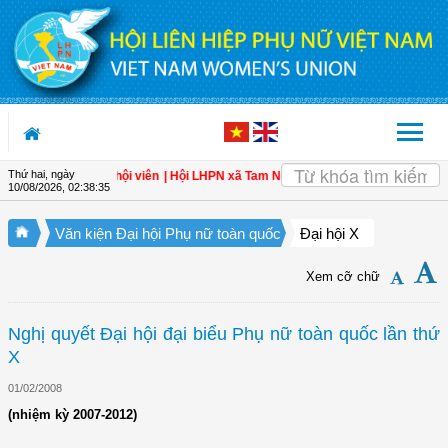
Truy cập nội dung luôn
Thứ hai, ngày
 an toàn cho hội viên
| Hội LHPN xã Tam Ngãi, Vĩnh Long sơ kết công tác Hội 
10/08/2026
,
02:38:36
Văn kiện Đại hội Phụ nữ toàn quốc
Đại hội X
Xem cỡ chữ
Nghị quyết Đại hội đại biểu Phụ nữ toàn quốc lần thứ
X
01/02/2008
(nhiệm kỳ 2007-2012)