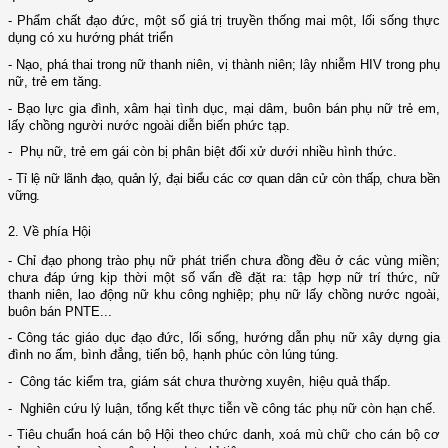
-
Phẩm chất đạo đức, một số giá trị truyền thống mai một, lối sống thực
dụng có xu h­ướng phát triển
- Nạo, phá thai trong nữ thanh niên, vị thành niên; lây nhiễm HIV trong phụ
nữ, trẻ em tăng.
-
Bạo lực gia đình, xâm hại tình dục, mại dâm, buôn bán phụ nữ trẻ em,
lấy chồng ng­ười nư­ớc ngoài diễn biến phức tạp.
-
Phụ nữ, trẻ em gái còn bị phân biệt đối xử d­ưới nhiều hình thức.
-
Tỉ lệ nữ lãnh đạo, quản lý, đại biểu các cơ quan dân cử còn thấp, chưa bền
vững.
2. Về phía Hội
- Chỉ đạo phong trào phụ nữ phát triển chưa đồng đều ở
các vùng miền;
chư
­a đáp ứng kịp thời
một số
vấn đề đặt ra
: tập hợp
nữ trí thức, nữ
thanh niên, lao động
nữ khu công nghiệp
; phụ nữ lấy chồng nư­ớc ngoài,
buôn bán PNTE...
-
Công tác giáo dục đạo đức, lối sống, h­ướng dẫn
phụ nữ
xây dựng
gia
đình
no ấm, bình đẳng, tiến bộ, hạnh phúc còn lúng túng.
-
Công tác
kiểm tra,
giám sát ch­ưa thường xuyên, hiệu quả
thấp
.
- Nghiên
cứu lý luận, tổng kết thực tiễn về công tác
phụ nữ
còn hạn chế.
- Tiêu
chuẩn hoá
cán bộ
Hội theo chức danh, xoá mù chữ cho
cán bộ
cơ