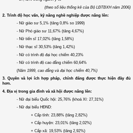
(theo số liệu thống kê của Bộ LĐTBXH năm 2006)
2.
Trình độ học vấn, kỹ năng nghề nghiệp được nâng lên:
- Nữ giáo sư­ 5,1% (tăng 0,8% so 1999)
- Nữ Phó giáo sư 11,67% (tăng 4,67%)
- Nữ tiến sĩ 17,02% (tăng 1,58%)
- Nữ thạc sĩ 30,53% (tăng 1,42%)
- Nữ có trình độ đại học chiếm 40,23%
- Nữ có trình độ cao đẳng chiếm 60,64%
(
Năm 1999, cao đẳng và đại học chiếm 40,7%)
3.
Quyền và lợi ích hợp pháp, chính đáng đ­ược thực hiện đầy đủ
hơn.
4. Địa
vị trong gia đình và xã hội đ­ược nâng lên:
- Nữ đại biểu Quốc hội: 25,76% (khoá XI: 27,31%)
- Nữ đại biểu HĐND:
+ Cấp tỉnh: 23,88% (tăng 2,82%)
+ Cấp huyện: 23,01% (tăng 2,02%)
+ Cấp xã: 19,53% (tăng 2,92%)