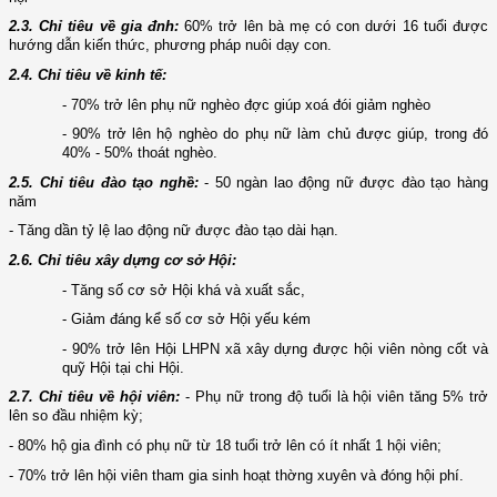
2.3. Chỉ tiêu về gia đnh:
60% trở lên bà mẹ có con d­ưới 16 tuổi được
hướng dẫn kiến thức, phương pháp nuôi dạy con.
2.4. Chỉ tiêu về kinh tế:
- 70% trở lên
phụ nữ
nghèo đ­ợc giúp
xoá đói giảm nghèo
- 90% trở lên hộ nghèo do phụ nữ làm chủ đ­ược giúp, trong đó
40% - 50% thoát nghèo.
2.5. Chỉ tiêu đào tạo nghề:
-
50 ngàn lao động nữ
đ­ược đào tạo hàng
năm
- Tăng
dần tỷ lệ lao động nữ đư­ợc đào tạo dài hạn.
2.
6. Chỉ tiêu xây dựng cơ sở Hội:
-
Tăng số cơ sở Hội khá và xuất sắc
,
- Giảm
đáng kể số cơ sở Hội yếu kém
- 90% trở lên Hội LHPN xã
xây dựng đ
­ược hội viên nòng cốt và
quỹ Hội tại chi Hội.
2.7. Chỉ tiêu về hội viên:
- Phụ nữ
trong độ tuổi
là hội viên
tăng 5% trở
lên so đầu nhiệm kỳ;
- 80% hộ gia đình có phụ nữ từ 18 tuổi trở lên có ít nhất 1 hội viên;
- 70% trở lên hội viên tham gia sinh hoạt th­ờng xuyên và đóng hội phí.