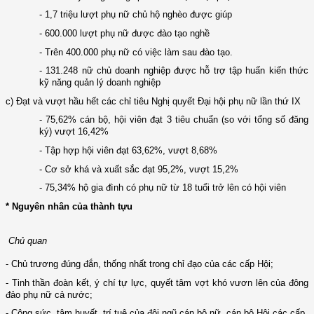
- 1,7 triệu l­ượt phụ nữ chủ hộ nghèo đ­ược giúp
- 600.000 l­ượt phụ nữ đ­ược đào tạo nghề
- Trên 400.000 phụ nữ có việc làm sau đào tạo.
- 131.248 nữ chủ doanh nghiệp đ­ược hỗ trợ tập huấn kiến thức
kỹ năng quản lý doanh nghiệp
c) Đạt và vư­ợt
hầu
hết các chỉ tiêu Nghị quyết Đại hội phụ nữ lần thứ IX
-
75,62% cán bộ, hội viên đạt 3 tiêu chuẩn (so với tổng số đăng
ký) vượt 16,42%
- Tập hợp hội viên đạt 63,62%, v­ượt 8,68%
- Cơ sở khá và xuất sắc đạt 95,2%, vượt 15,2%
- 75,34% hộ gia đình có phụ nữ từ 18 tuổi trở lên có hội viên
* Nguyên nhân của thành tựu
Chủ quan
- Chủ
trư­ơng đúng đắn, thống nhất trong chỉ đạo của các cấp Hội
;
-
Tinh
thần đoàn kết, ý chí tự lực, quyết tâm v­ợt khó v­ươn lên của đông
đảo phụ nữ cả nước
;
- Công
sức, tâm huyết, trí tuệ của đội ngũ cán bộ nữ, cán bộ Hội các cấp.