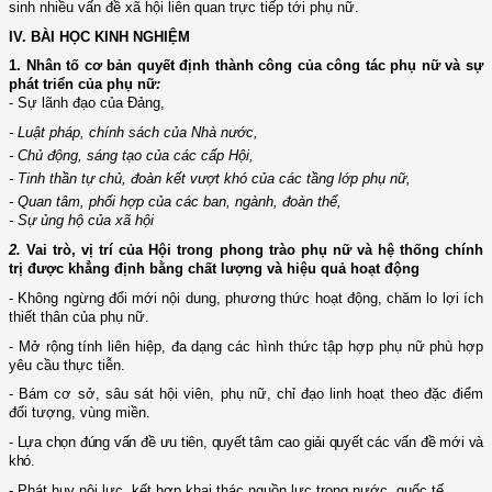
sinh nhiều vấn đề xã hội liên quan trực tiếp tới phụ nữ.
IV. BÀI HỌC KINH NGHIỆM
1. Nhân tố cơ bản quyết định thành công của công tác phụ nữ và sự
phát triển của phụ nữ
:
- Sự
lãnh đạo của Đảng,
-
Luật
pháp, chính sách của
Nhà nước,
-
Chủ
động, sáng tạo của các cấp Hội,
-
Tinh
thần tự chủ, đoàn kết vượt khó của các tầng lớp
phụ nữ,
- Quan tâm,
phối hợp của các ban, ngành, đoàn thể,
- Sự
ủng hộ của xã hội
2.
Vai trò, vị trí của Hội trong phong trào phụ nữ và hệ thống chính
trị đ­ược khẳng định bằng chất lư­ợng và hiệu quả hoạt động
-
Không ngừng đổi
mới
nội dung, phương thức
hoạt động,
chăm lo lợi ích
thiết thân của phụ nữ.
- Mở
rộng tính liên hiệp, đa dạng các hình thức tập hợp
phụ nữ phù hợp
yêu cầu thực tiễn.
- Bám
cơ sở, sâu sát hội viên, phụ nữ, chỉ đạo
linh hoạt theo
đặc điểm
đối t­ượng, vùng miền.
- Lựa
chọn đúng vấn đề ­ưu tiên,
quyết tâm cao giải quyết các vấn đề mới và
khó.
- Phát
huy nội lực
,
kết hợp khai thác nguồn lực trong n­ước
,
quốc tế