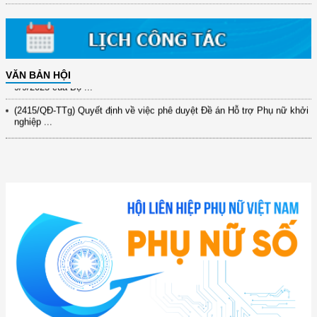
31/10/2025 ...
(417/QĐ-BNNMT) Quyết định phê duyệt Chương trình mục tiêu quốc gia
xây dựng ...
(891/KH-ĐCT) Kế hoạch thực hiện Nghị quyết số 72-NQ/TW ngày
VĂN BẢN HỘI
9/9/2025 của Bộ ...
(2415/QĐ-TTg) Quyết định về việc phê duyệt Đề án Hỗ trợ Phụ nữ khởi
nghiệp ...