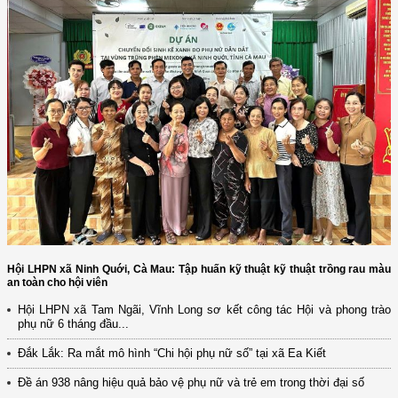
Hội LHPN xã Ninh Quới, Cà Mau: Tập huấn kỹ thuật kỹ thuật trồng rau màu
an toàn cho hội viên
Hội LHPN xã Tam Ngãi, Vĩnh Long sơ kết công tác Hội và phong trào
phụ nữ 6 tháng đầu...
(12/TB-HĐKH) V/v đăng ký, đề xuất nhiệm vụ Khoa học, công nghệ và
Đắk Lắk: Ra mắt mô hình “Chi hội phụ nữ số” tại xã Ea Kiết
đổi mới ...
Đề án 938 nâng hiệu quả bảo vệ phụ nữ và trẻ em trong thời đại số
(898/KH/ĐCT) Kế hoạch thực hiện Quyết định số 2415/QĐ-TTg ngày