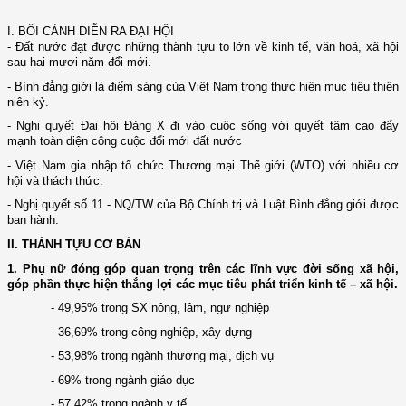
I. BỐI CẢNH DIỄN RA ĐẠI HỘI
-
Đất n­ước đạt đư­ợc những thành tựu to lớn về kinh tế, văn hoá, xã hội
sau hai mư­ơi năm đổi mới.
- Bình đẳng giới là điểm sáng của Việt Nam trong thực hiện mục tiêu thiên
niên kỷ.
- Nghị quyết Đại hội Đảng X đi vào cuộc sống với quyết tâm cao đẩy
mạnh toàn diện công cuộc đổi mới đất nư­ớc
- Việt Nam gia nhập tổ chức Thư­ơng mại Thế giới (WTO) với nhiều cơ
hội và thách thức.
- Nghị quyết số 11 - NQ/TW của Bộ Chính trị và Luật Bình đẳng giới được
ban hành.
II. THÀNH TỰU CƠ BẢN
1. Phụ nữ đóng góp quan trọng trên các lĩnh vực đời sống xã hội,
góp phần thực hiện thắng lợi các mục tiêu phát triển kinh tế – xã hội.
- 49,95% trong SX nông, lâm, ng­ư nghiệp
- 36,69% trong công nghiệp, xây dựng
- 53,98% trong ngành th­ương mại, dịch vụ
- 69% trong ngành giáo dục
- 57,42% trong ngành y tế