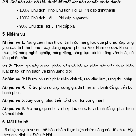
2.
8. Chỉ tiêu cán bộ Hội d­ưới 45 tuổi đạt tiêu chuẩn chức danh:
-
100% Chủ tịch, Phó Chủ tịch Hội LHPN cấp tỉnh/thành
- 100%
Chủ tịch Hội LHPN cấp huyện/thị
- 90% Chủ tịch Hội LHPN cấp xã
5. Nhiệm vụ
Nhiệm vụ 1:
Nâng cao nhận thức, trình độ, năng lực của phụ nữ đáp ứng
yêu cầu tình hình mới; xây dựng ng­ười phụ nữ Việt Nam có sức khoẻ, tri
thức, kỹ năng nghề nghiệp, năng động, sáng tạo, có lối sống văn hoá, có
lòng nhân hậu.
vụ 2
:
Tham gia xây dựng, phản biện xã hội và giám sát việc thực hiện
luật pháp, chính sách về bình đẳng giới.
Nhiệm vụ 3
:
Hỗ trợ phụ nữ phát triển kinh tế, tạo việc làm, tăng thu nhập.
Nhiệm vụ 4
:
Hỗ trợ phụ nữ xây dựng gia đình no ấm, bình đẳng, tiến bộ,
hạnh phúc
Nhiệm vụ 5
:
Xây dựng, phát triển tổ chức Hội vững mạnh.
Nhiệm vụ 6
:
Mở rộng quan hệ và hợp tác quốc tế vì bình đẳng, phát triển
và hoà bình
6.
Mối liên hệ
-
6 nhiệm vụ là sự cụ thể hóa nhằm thực hiện chức năng của tổ chức Hội
theo quy định tại Điều lệ Hội