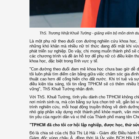
ThS. Trương Nhật Khuê Tường - giảng viên bộ môn dinh
Là một phụ nữ theo đuổi con đường nghiên cứu khoa học, l
những khó khăn mà nhiều nữ trí thức đang đối mặt khi vừa
phát triển sự nghiệp. Do vậy, chị mong muốn thành phố sẽ c
các chương trình và đề án hỗ trợ để phụ nữ có điều kiện t
khoa học, đặc biệt trong lĩnh vực y tế.
"Con đường theo đuổi đam mê khoa học chưa bao giờ dễ dà
tôi luôn phải tìm điểm cân bằng giữa việc chăm sóc gia đìn
thuật cao hơn để cống hiến cho đất nước. Khi trí tuệ và 
điều kiện tỏa sáng, tôi tin rằng TPHCM sẽ có thêm nhiều 
vững", ThS Khuê Tường nhận định.
Với ThS. Khuê Tường, tình yêu dành cho TPHCM không chỉ 
nơi mình sinh ra, mà còn bằng sự lựa chọn trở về, gắn bó v
trình nghiên cứu, mỗi hoạt động truyền thông về dinh dưỡ
nhỏ góp phần xây dựng một thành phố khỏe mạnh, văn minh
tin yêu của người dân và vị thế của Thành phố mang tên Chủ
"TPHCM đã cho tôi cơ hội lập nghiệp, được học, thử sứ
Đó là chia sẻ của chị Bùi Thị Lệ Hải - Giám đốc Điều hàn
Giám đốc vùng châu Á, đồng thời là Ủy viên BCH Hội L