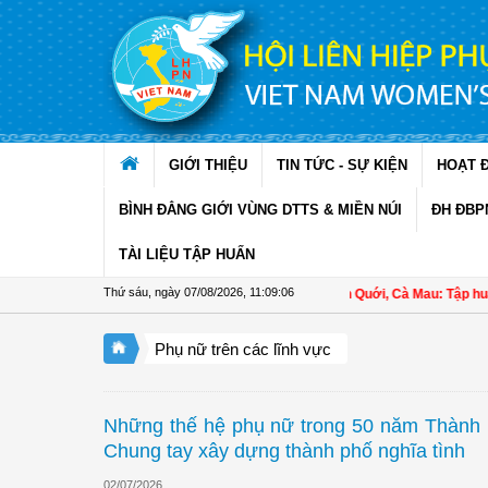
Truy cập nội dung luôn
GIỚI THIỆU
TIN TỨC - SỰ KIỆN
HOẠT 
BÌNH ĐẲNG GIỚI VÙNG DTTS & MIỀN NÚI
ĐH ĐBP
TÀI LIỆU TẬP HUẤN
Thứ sáu, ngày 07/08/2026
,
11:09:07
Hội LHPN xã Ninh Quới, Cà Mau: Tập huấn kỹ thuật
Phụ nữ trên các lĩnh vực
Những thế hệ phụ nữ trong 50 năm Thành p
Chung tay xây dựng thành phố nghĩa tình
02/07/2026