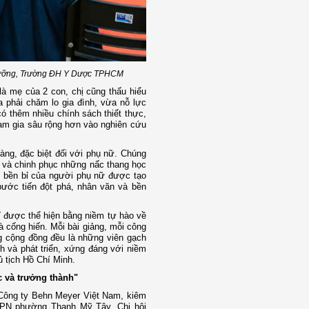
 dưỡng, Trường ĐH Y Dược TPHCM
à mẹ của 2 con, chị cũng thấu hiểu
 phải chăm lo gia đình, vừa nỗ lực
ó thêm nhiều chính sách thiết thực,
ham gia sâu rộng hơn vào nghiên cứu
ng, đặc biệt đối với phụ nữ. Chúng
h và chinh phục những nấc thang học
sự bền bỉ của người phụ nữ được tạo
bước tiến đột phá, nhân văn và bền
được thể hiện bằng niềm tự hào về
à cống hiến. Mỗi bài giảng, mỗi công
ng cộng đồng đều là những viên gạch
 và phát triển, xứng đáng với niềm
 tịch Hồ Chí Minh.
c và trưởng thành"
h Công ty Behn Meyer Việt Nam, kiêm
HPN phường Thạnh Mỹ Tây, Chi hội