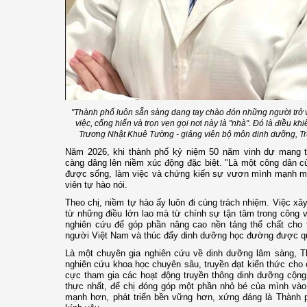
"Thành phố luôn sẵn sàng dang tay chào đón những người trở về
việc, cống hiến và trọn vẹn gọi nơi này là "nhà". Đó là điều khiế
Trương Nhật Khuê Tường - giảng viên bộ môn dinh dưỡng, 
Năm 2026, khi thành phố kỷ niệm 50 năm vinh dự mang tê
càng dâng lên niềm xúc động đặc biệt. "Là một công dân củ
được sống, làm việc và chứng kiến sự vươn mình mạnh m
viên tự hào nói.
Theo chị, niềm tự hào ấy luôn đi cùng trách nhiệm. Việc xâ
từ những điều lớn lao mà từ chính sự tận tâm trong công 
nghiên cứu để góp phần nâng cao nền tảng thể chất cho t
người Việt Nam và thúc đẩy dinh dưỡng học đường được qu
Là một chuyên gia nghiên cứu về dinh dưỡng lâm sàng, T
nghiên cứu khoa học chuyên sâu, truyền đạt kiến thức cho c
cực tham gia các hoạt động truyền thông dinh dưỡng cộng 
thực nhất, để chị đóng góp một phần nhỏ bé của mình vào
mạnh hơn, phát triển bền vững hơn, xứng đáng là Thành 