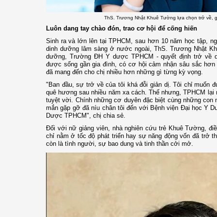
ThS. Trương Nhật Khuê Tường lựa chọn trở về, 
Luôn dang tay chào đón, trao cơ hội để cống hiến
Sinh ra và lớn lên tại TPHCM, sau hơn 10 năm học tập, ng
dinh dưỡng lâm sàng ở nước ngoài, ThS. Trương Nhật Kh
dưỡng, Trường ĐH Y dược TPHCM - quyết định trở về q
được sống gần gia đình, có cơ hội cảm nhận sâu sắc hơn
đã mang đến cho chị nhiều hơn những gì từng kỳ vọng.
"Ban đầu, sự trở về của tôi khá đỗi giản dị. Tôi chỉ muố
quê hương sau nhiều năm xa cách. Thế nhưng, TPHCM lại 
tuyệt vời. Chính những cơ duyên đặc biệt cùng những con 
mắn gặp gỡ đã níu chân tôi đến với Bệnh viện Đại học Y 
Dược TPHCM", chị chia sẻ.
Đối với nữ giảng viên, nhà nghiên cứu trẻ Khuê Tường, đ
chỉ nằm ở tốc độ phát triển hay sự năng động vốn đã trở 
còn là tình người, sự bao dung và tinh thần cởi mở.