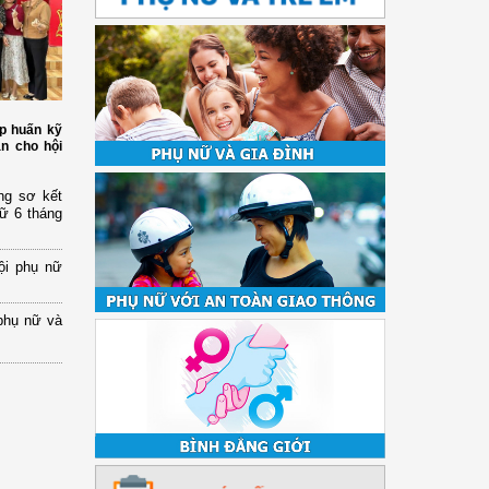
p huấn kỹ
àn cho hội
ng sơ kết
nữ 6 tháng
ội phụ nữ
phụ nữ và