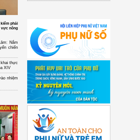
 kiểm phải
h vực nông
 Lâm: Nắm
yển chiến
n khai thực
óa XIV
vào nhiệm