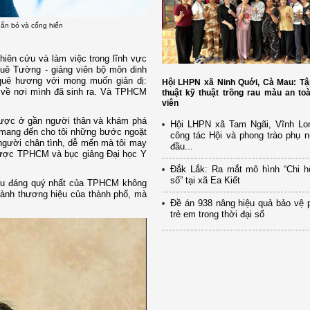
gắn bó và cống hiến
hiên cứu và làm việc trong lĩnh vực
uê Tường - giảng viên bộ môn dinh
uê hương với mong muốn giản dị:
Hội LHPN xã Ninh Quới, Cà Mau: Tậ
 về nơi mình đã sinh ra. Và TPHCM
thuật kỹ thuật trồng rau màu an to
viên
n được ở gần người thân và khám phá
Hội LHPN xã Tam Ngãi, Vĩnh Lo
mang đến cho tôi những bước ngoặt
công tác Hội và phong trào phụ 
người chân tình, dễ mến mà tôi may
đầu...
Dược TPHCM và bục giảng Đại học Y
Đắk Lắk: Ra mắt mô hình “Chi h
số” tại xã Ea Kiết
iều đáng quý nhất của TPHCM không
thành thương hiệu của thành phố, mà
Đề án 938 nâng hiệu quả bảo vệ 
trẻ em trong thời đại số