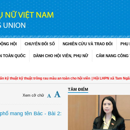
ĐỘNG HỘI
CHUYỂN ĐỔI SỐ
NGHIÊN CỨU VÀ TRAO ĐỔI
PHỤ 
N TOÀN QUỐC
DÀNH CHO HỘI VIÊN, PHỤ NỮ
CẨM NANG CÔNG 
 kỹ thuật trồng rau màu an toàn cho hội viên
| Hội LHPN xã Tam Ngãi, Vĩnh Lo
TÂM ĐIỂM
Xem cỡ chữ
hố mang tên Bác - Bài 2: