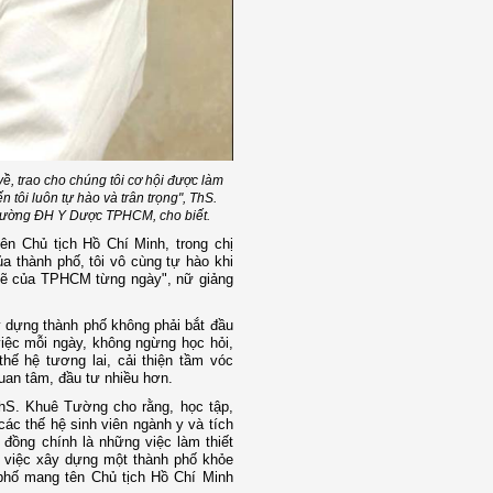
, trao cho chúng tôi cơ hội được làm
n tôi luôn tự hào và trân trọng", ThS.
Trường ĐH Y Dược TPHCM, cho biết.
n Chủ tịch Hồ Chí Minh, trong chị
a thành phố, tôi vô cùng tự hào khi
ẽ của TPHCM từng ngày", nữ giảng
y dựng thành phố không phải bắt đầu
việc mỗi ngày, không ngừng học hỏi,
hế hệ tương lai, cải thiện tầm vóc
an tâm, đầu tư nhiều hơn.
hS. Khuê Tường cho rằng, học tập,
ác thế hệ sinh viên ngành y và tích
đồng chính là những việc làm thiết
 việc xây dựng một thành phố khỏe
phố mang tên Chủ tịch Hồ Chí Minh