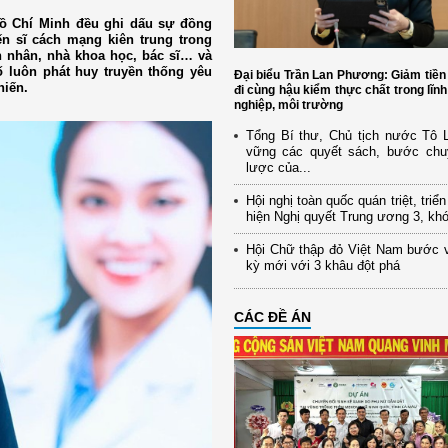
Hồ Chí Minh đều ghi dấu sự đồng
n sĩ cách mạng kiên trung trong
 nhân, nhà khoa học, bác sĩ… và
 luôn phát huy truyền thống yêu
Đại biểu Trần Lan Phương: Giảm tiền
hiến.
đi cùng hậu kiểm thực chất trong lĩn
nghiệp, môi trường
Tổng Bí thư, Chủ tịch nước Tô
vững các quyết sách, bước chu
lược của...
Hội nghị toàn quốc quán triệt, triể
hiện Nghị quyết Trung ương 3, kh
Hội Chữ thập đỏ Việt Nam bước 
kỳ mới với 3 khâu đột phá
CÁC ĐỀ ÁN