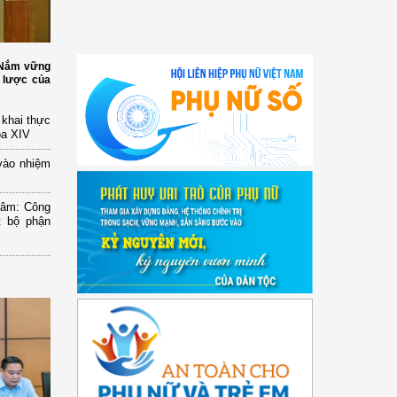
: Nắm vững
 lược của
n khai thực
óa XIV
vào nhiệm
Lâm: Công
t bộ phận