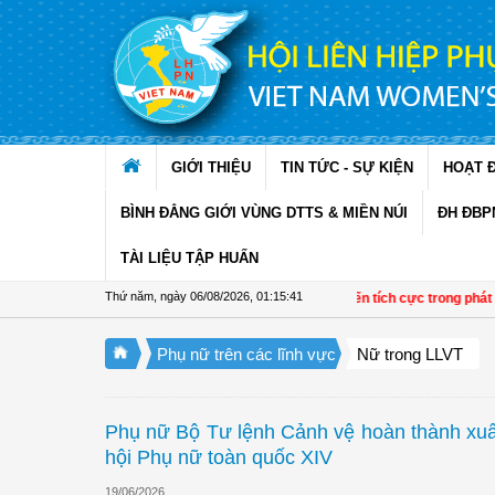
Truy cập nội dung luôn
GIỚI THIỆU
TIN TỨC - SỰ KIỆN
HOẠT 
BÌNH ĐẲNG GIỚI VÙNG DTTS & MIỀN NÚI
ĐH ĐBP
TÀI LIỆU TẬP HUẤN
Thứ năm, ngày 06/08/2026
,
01:15:42
Đề án 01 tạo chuyển biến tích cực trong phát triển
Phụ nữ trên các lĩnh vực
Nữ trong LLVT
Phụ nữ Bộ Tư lệnh Cảnh vệ hoàn thành xuấ
hội Phụ nữ toàn quốc XIV
19/06/2026