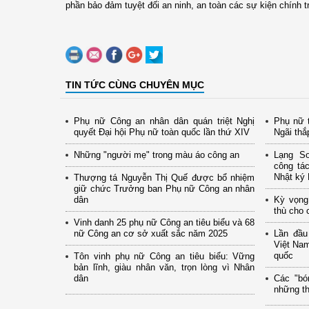
phần bảo đảm tuyệt đối an ninh, an toàn các sự kiện chính t
TIN TỨC CÙNG CHUYÊN MỤC
Phụ nữ Công an nhân dân quán triệt Nghị
Phụ nữ t
quyết Đại hội Phụ nữ toàn quốc lần thứ XIV
Ngãi thắ
Những "người mẹ" trong màu áo công an
​Lạng S
công tác
Nhật ký 
Thượng tá Nguyễn Thị Quế được bổ nhiệm
giữ chức Trưởng ban Phụ nữ Công an nhân
dân
Kỳ vọng
thù cho 
Vinh danh 25 phụ nữ Công an tiêu biểu và 68
nữ Công an cơ sở xuất sắc năm 2025
Lần đầu
Việt Nam
quốc
Tôn vinh phụ nữ Công an tiêu biểu: Vững
bản lĩnh, giàu nhân văn, trọn lòng vì Nhân
dân
Các "bó
những th