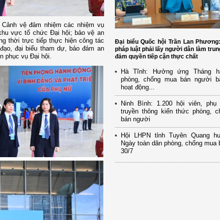
h Cảnh vệ đảm nhiệm các nhiệm vụ
khu vực tổ chức Đại hội; bảo vệ an
ng thời trực tiếp thực hiện công tác
Đại biểu Quốc hội Trần Lan Phương
đạo, đại biểu tham dự, bảo đảm an
pháp luật phải lấy người dân làm trun
n phục vụ Đại hội.
đảm quyền tiếp cận thực chất
Hà Tĩnh: Hưởng ứng Tháng h
phòng, chống mua bán người b
hoạt động...
Ninh Bình: 1.200 hội viên, ph
truyền thông kiến thức phòng, 
bán người
Hội LHPN tỉnh Tuyên Quang h
Ngày toàn dân phòng, chống mua 
30/7