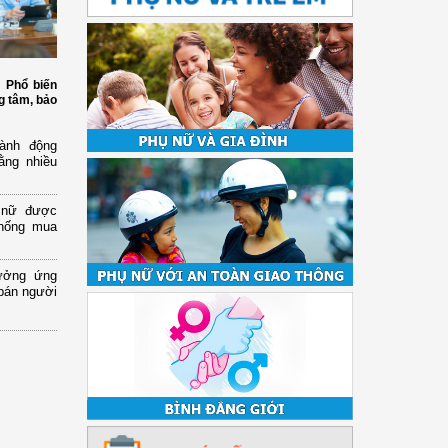
: Phổ biến
g tâm, bảo
ành động
ằng nhiều
ụ nữ được
chống mua
ưởng ứng
bán người