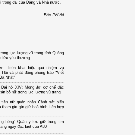
rị trọng đại của Đảng và Nhà nước.
Báo PNVN
rong lực lượng vũ trang tỉnh Quảng
p lửa yêu thương
ơn: Triển khai hiệu quả nhiệm vụ
 Hội và phát động phong trào "Viết
Ba Nhất"
 Đại hội XIV: Mong đợi cơ chế đặc
cán bộ nữ trong lực lượng vũ trang
 tiên nữ quân nhân Cảnh sát biển
 tham gia gìn giữ hoà bình Liên hợp
ng hồng" Quân y lưu giữ trong tim
áng ngày đặc biệt của A80