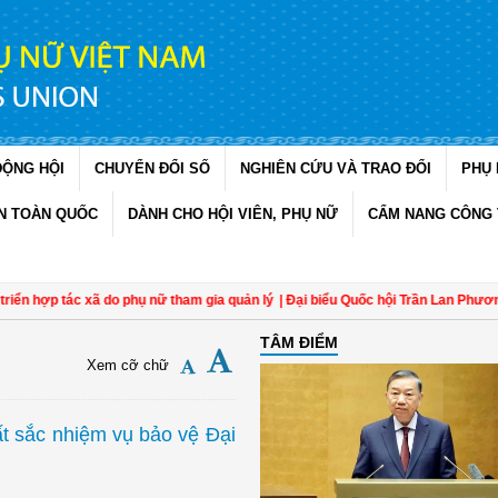
ĐỘNG HỘI
CHUYỂN ĐỔI SỐ
NGHIÊN CỨU VÀ TRAO ĐỔI
PHỤ 
N TOÀN QUỐC
DÀNH CHO HỘI VIÊN, PHỤ NỮ
CẨM NANG CÔNG 
 hợp tác xã do phụ nữ tham gia quản lý
| Đại biểu Quốc hội Trần Lan Phương: Qu
TÂM ĐIỂM
Xem cỡ chữ
t sắc nhiệm vụ bảo vệ Đại