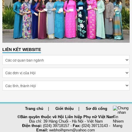
LIÊN KẾT WEBSITE
Trang chủ
Giới thiệu
Sơ đồ cổng
©Bản quyền thuộc về Hội Liên hiệp Phụ nữ Việt Nam
Địa chỉ: 39 Hàng Chuối - Hà Nội - Việt Nam
Điện thoại:
(024) 39718157 -
Fax:
(024) 39713143 -
Email:
webhoilhpnvn@yahoo.com