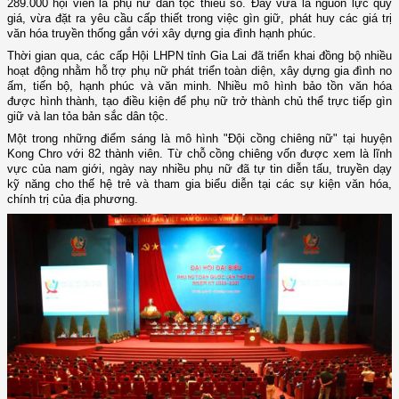
289.000 hội viên là phụ nữ dân tộc thiểu số. Đây vừa là nguồn lực quý
giá, vừa đặt ra yêu cầu cấp thiết trong việc gìn giữ, phát huy các giá trị
văn hóa truyền thống gắn với xây dựng gia đình hạnh phúc.
Thời gian qua, các cấp Hội LHPN tỉnh Gia Lai đã triển khai đồng bộ nhiều
hoạt động nhằm hỗ trợ phụ nữ phát triển toàn diện, xây dựng gia đình no
ấm, tiến bộ, hạnh phúc và văn minh. Nhiều mô hình bảo tồn văn hóa
được hình thành, tạo điều kiện để phụ nữ trở thành chủ thể trực tiếp gìn
giữ và lan tỏa bản sắc dân tộc.
Một trong những điểm sáng là mô hình "Đội cồng chiêng nữ" tại huyện
Kong Chro với 82 thành viên. Từ chỗ cồng chiêng vốn được xem là lĩnh
vực của nam giới, ngày nay nhiều phụ nữ đã tự tin diễn tấu, truyền dạy
kỹ năng cho thế hệ trẻ và tham gia biểu diễn tại các sự kiện văn hóa,
chính trị của địa phương.