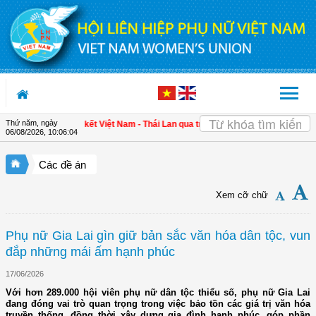
Truy cập nội dung luôn
Thứ năm, ngày
ng cường gắn kết Việt Nam - Thái Lan qua triển lãm "Đan kết hữu nghị"
| 4 định
06/08/2026
,
10:06:05
Các đề án
Xem cỡ chữ
Phụ nữ Gia Lai gìn giữ bản sắc văn hóa dân tộc, vun
đắp những mái ấm hạnh phúc
17/06/2026
Với hơn 289.000 hội viên phụ nữ dân tộc thiểu số, phụ nữ Gia Lai
đang đóng vai trò quan trọng trong việc bảo tồn các giá trị văn hóa
truyền thống, đồng thời xây dựng gia đình hạnh phúc, góp phần