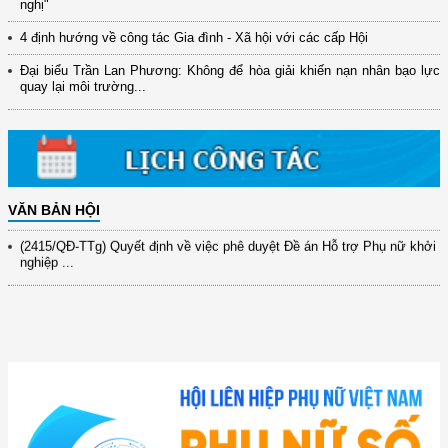
nghị"
(12/TB-HĐKH) V/v đăng ký, đề xuất nhiệm vụ Khoa học, công nghệ và
4 định hướng về công tác Gia đình - Xã hội với các cấp Hội
đổi mới ...
Đại biểu Trần Lan Phương: Không để hòa giải khiến nạn nhân bạo lực
(898/KH/ĐCT) Kế hoạch thực hiện Quyết định số 2415/QĐ-TTg ngày
quay lại môi trường...
31/10/2025 ...
(417/QĐ-BNNMT) Quyết định phê duyệt Chương trình mục tiêu quốc gia
xây dựng ...
(891/KH-ĐCT) Kế hoạch thực hiện Nghị quyết số 72-NQ/TW ngày
9/9/2025 của Bộ ...
VĂN BẢN HỘI
(2415/QĐ-TTg) Quyết định về việc phê duyệt Đề án Hỗ trợ Phụ nữ khởi
nghiệp ...