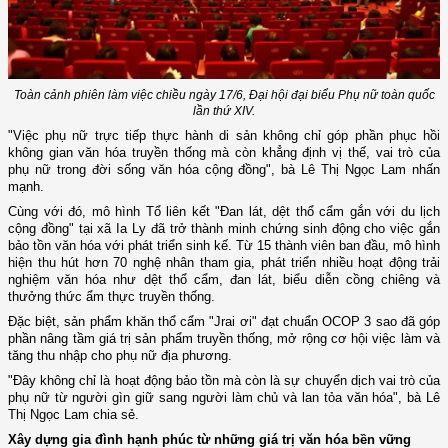
Toàn cảnh phiên làm việc chiều ngày 17/6, Đại hội đại biểu Phụ nữ toàn quốc
lần thứ XIV.
"Việc phụ nữ trực tiếp thực hành di sản không chỉ góp phần phục hồi
không gian văn hóa truyền thống mà còn khẳng định vị thế, vai trò của
phụ nữ trong đời sống văn hóa cộng đồng", bà Lê Thị Ngọc Lam nhấn
mạnh.
Cùng với đó, mô hình Tổ liên kết "Đan lát, dệt thổ cẩm gắn với du lịch
cộng đồng" tại xã Ia Ly đã trở thành minh chứng sinh động cho việc gắn
bảo tồn văn hóa với phát triển sinh kế. Từ 15 thành viên ban đầu, mô hình
hiện thu hút hơn 70 nghệ nhân tham gia, phát triển nhiều hoạt động trải
nghiệm văn hóa như dệt thổ cẩm, đan lát, biểu diễn cồng chiêng và
thưởng thức ẩm thực truyền thống.
Đặc biệt, sản phẩm khăn thổ cẩm "Jrai ơi" đạt chuẩn OCOP 3 sao đã góp
phần nâng tầm giá trị sản phẩm truyền thống, mở rộng cơ hội việc làm và
tăng thu nhập cho phụ nữ địa phương.
"Đây không chỉ là hoạt động bảo tồn mà còn là sự chuyển dịch vai trò của
phụ nữ từ người gìn giữ sang người làm chủ và lan tỏa văn hóa", bà Lê
Thị Ngọc Lam chia sẻ.
Xây dựng gia đình hạnh phúc từ những giá trị văn hóa bền vững