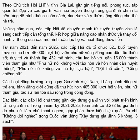
Theo Chủ tịch Hội LHPN tỉnh Gia Lai, giữ gìn tiếng nói, phong tục, tập
quán tốt đẹp và các giá trị văn hóa truyền thống trong gia đình chính là
nền tảng để hình thành nhân cách, đạo đức và ý thức cộng đồng cho thế
hệ trẻ.
Những năm qua, các cấp Hội đã chuyển mạnh từ tuyên truyền đơn lẻ
sang cách tiếp cận tổng thể, kết hợp giữa nâng cao nhận thức và thay đổi
hành vi thông qua các mô hình, câu lạc bộ và hoạt động thực tiễn.
Từ năm 2021 đến năm 2025, các cấp Hội đã tổ chức 521 buổi tuyên
truyền cho hơn 46.000 lượt hội viên phụ nữ vùng đồng bào dân tộc thiểu
số; duy trì và thành lập 432 mô hình, câu lạc bộ với gần 15.000 thành
viên tham gia như "Phụ nữ nói không với tảo hôn và hôn nhân cận huyết
thống", "Phụ nữ nói không với hủ tục lạc hậu", "Dệt thổ cẩm", "Cồng
chiêng nữ"...
Các hoạt động hưởng ứng ngày Gia đình Việt Nam, Tháng hành động vì
trẻ em, bình đẳng giới cũng đã thu hút hơn 405.000 lượt hội viên, phụ nữ
tham gia, tạo sự lan tỏa sâu rộng trong cộng đồng.
Đặc biệt, các cấp Hội chú trọng gắn xây dựng gia đình với phát triển kinh
tế hộ gia đình. Trong nhiệm kỳ 2021-2025, toàn tỉnh có 8.272 hộ gia đình
do phụ nữ làm chủ thoát nghèo, góp phần thực hiện hiệu quả tiêu chí
"Không đói nghèo" trong Cuộc vận động "Xây dựng gia đình 5 không, 3
sạch".