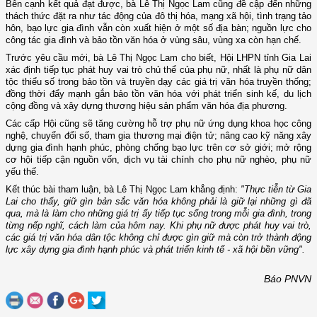
Bên cạnh kết quả đạt được, bà Lê Thị Ngọc Lam cũng đề cập đến những
thách thức đặt ra như tác động của đô thị hóa, mạng xã hội, tình trạng tảo
hôn, bạo lực gia đình vẫn còn xuất hiện ở một số địa bàn; nguồn lực cho
công tác gia đình và bảo tồn văn hóa ở vùng sâu, vùng xa còn hạn chế.
Trước yêu cầu mới, bà Lê Thị Ngọc Lam cho biết, Hội LHPN tỉnh Gia Lai
xác định tiếp tục phát huy vai trò chủ thể của phụ nữ, nhất là phụ nữ dân
tộc thiểu số trong bảo tồn và truyền dạy các giá trị văn hóa truyền thống;
đồng thời đẩy mạnh gắn bảo tồn văn hóa với phát triển sinh kế, du lịch
cộng đồng và xây dựng thương hiệu sản phẩm văn hóa địa phương.
Các cấp Hội cũng sẽ tăng cường hỗ trợ phụ nữ ứng dụng khoa học công
nghệ, chuyển đổi số, tham gia thương mại điện tử; nâng cao kỹ năng xây
dựng gia đình hạnh phúc, phòng chống bạo lực trên cơ sở giới; mở rộng
cơ hội tiếp cận nguồn vốn, dịch vụ tài chính cho phụ nữ nghèo, phụ nữ
yếu thế.
Kết thúc bài tham luận, bà Lê Thị Ngọc Lam khẳng định:
"Thực tiễn từ Gia
Lai cho thấy, giữ gìn bản sắc văn hóa không phải là giữ lại những gì đã
qua, mà là làm cho những giá trị ấy tiếp tục sống trong mỗi gia đình, trong
từng nếp nghĩ, cách làm của hôm nay. Khi phụ nữ được phát huy vai trò,
các giá trị văn hóa dân tộc không chỉ được gìn giữ mà còn trở thành động
lực xây dựng gia đình hạnh phúc và phát triển kinh tế - xã hội bền vững".
Báo PNVN