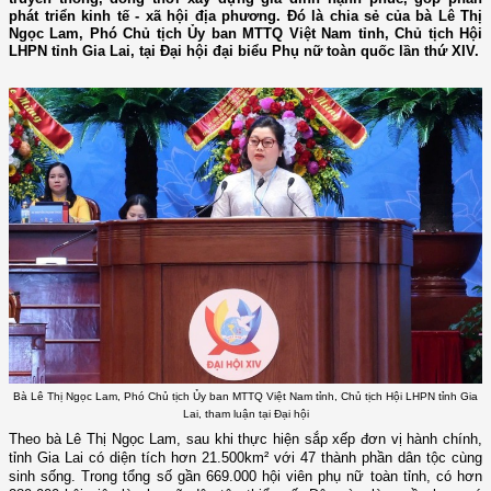
phát triển kinh tế - xã hội địa phương. Đó là chia sẻ của bà Lê Thị
Ngọc Lam, Phó Chủ tịch Ủy ban MTTQ Việt Nam tỉnh, Chủ tịch Hội
LHPN tỉnh Gia Lai, tại Đại hội đại biểu Phụ nữ toàn quốc lần thứ XIV.
Bà Lê Thị Ngọc Lam, Phó Chủ tịch Ủy ban MTTQ Việt Nam tỉnh, Chủ tịch Hội LHPN tỉnh Gia
Lai, tham luận tại Đại hội
Theo bà Lê Thị Ngọc Lam, sau khi thực hiện sắp xếp đơn vị hành chính,
tỉnh Gia Lai có diện tích hơn 21.500km² với 47 thành phần dân tộc cùng
sinh sống. Trong tổng số gần 669.000 hội viên phụ nữ toàn tỉnh, có hơn