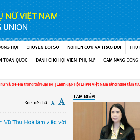
ĐỘNG HỘI
CHUYỂN ĐỔI SỐ
NGHIÊN CỨU VÀ TRAO ĐỔI
PHỤ 
N TOÀN QUỐC
DÀNH CHO HỘI VIÊN, PHỤ NỮ
CẨM NANG CÔNG 
trẻ em trong thời đại số
| Lãnh đạo Hội LHPN Việt Nam lắng nghe tâm tư, nguy
TÂM ĐIỂM
Xem cỡ chữ
n Vũ Thu Hoà làm việc với