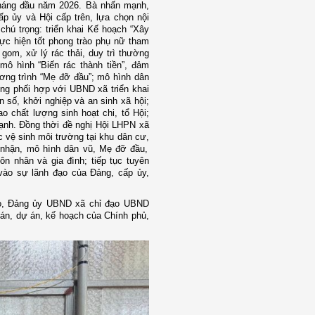
tháng đầu năm 2026. Bà
nhấn mạnh,
cấp ủy và Hội cấp trên, lựa chọn nội
 chú trọng:
t
riển khai Kế hoạch “Xây
hực hiện tốt phong trào phụ nữ tham
 gom, xử lý rác thải, duy trì thường
mô hình “Biến rác thành tiền”, đảm
ơng trình “Mẹ đỡ đầu”; mô hình dân
ộng phối hợp với UBND xã triển khai
n số, khởi nghiệp và an sinh xã hội;
o chất lượng sinh hoạt chi, tổ Hội;
ạnh. Đồng thời đề nghị
Hội LHPN
xã
c vệ sinh môi trường tại khu dân cư,
nhận, mô hình dân vũ, Mẹ đỡ đầu,
ôn nhân và gia đình; tiếp tục tuyên
 vào sự lãnh đạo của Đảng,
cấp ủy,
o
,
Đảng ủy UBND xã chỉ đạo UBND
 án, dự án, kế hoạch của Chính phủ,