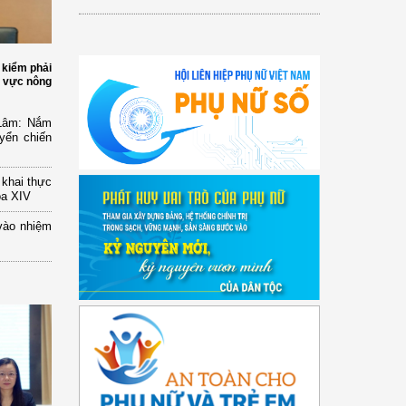
 kiểm phải
h vực nông
 Lâm: Nắm
yển chiến
n khai thực
óa XIV
vào nhiệm