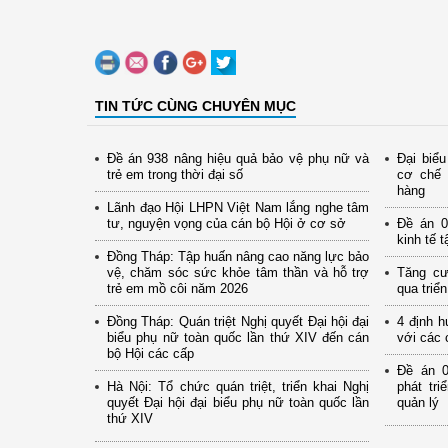
TIN TỨC CÙNG CHUYÊN MỤC
Đề án 938 nâng hiệu quả bảo vệ phụ nữ và
Đại biể
trẻ em trong thời đại số
cơ chế 
hàng
Lãnh đạo Hội LHPN Việt Nam lắng nghe tâm
tư, nguyện vọng của cán bộ Hội ở cơ sở
Đề án 0
kinh tế 
Đồng Tháp: Tập huấn nâng cao năng lực bảo
vệ, chăm sóc sức khỏe tâm thần và hỗ trợ
Tăng cư
trẻ em mồ côi năm 2026
qua triể
Đồng Tháp: Quán triệt Nghị quyết Đại hội đại
4 định h
biểu phụ nữ toàn quốc lần thứ XIV đến cán
với các 
bộ Hội các cấp
Đề án 0
Hà Nội: Tổ chức quán triệt, triển khai Nghị
phát tr
quyết Đại hội đại biểu phụ nữ toàn quốc lần
quản lý
thứ XIV