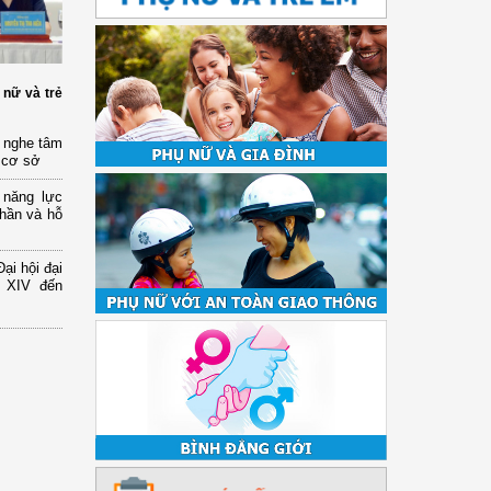
 nữ và trẻ
 nghe tâm
 cơ sở
 năng lực
hần và hỗ
ại hội đại
ứ XIV đến