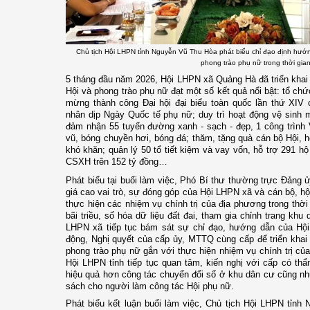
Chủ tịch Hội LHPN tỉnh Nguyễn Vũ Thu Hòa phát biểu chỉ đạo định hướn
phong trào phụ nữ trong thời gian
5 tháng đầu năm 2026, Hội LHPN xã Quảng Hà đã triển khai 
Hội và phong trào phụ nữ đạt một số kết quả nổi bật:
t
ổ chứ
mừng thành công Đại hội đại biểu toàn quốc lần thứ XIV
nhân dịp Ngày Quốc tế phụ nữ; duy trì hoạt động vệ sinh 
đảm nhận 55 tuyến đường xanh - sạch - đẹp, 1 công trình
vũ,
b
óng chuyền hơi,
b
óng đá; thăm, tặng quà cán bộ Hội, h
khó khăn; quản lý 50 tổ tiết kiệm và vay vốn, hỗ trợ 291 h
CSXH trên 152 tỷ đồng…
Phát biểu tại buổi làm việc
,
Phó Bí thư thường trực Đảng ủ
giá cao vai trò, sự đóng góp của Hội LHPN xã và cán bộ, hội
thực hiện các nhiệm vụ chính trị của địa phương trong thờ
bãi triều, số hóa dữ liệu đất đai, tham gia chỉnh trang k
LHPN xã
tiếp tục bám sát
sự chỉ đạo, hướng dẫn của Hộ
động, Nghị quyết của cấp
ủy, MTTQ cùng cấp để triển khai 
phong trào phụ nữ gắn với thực hiện nhiệm vụ chính trị củ
Hội LHPN tỉnh tiếp tục quan tâm, kiến nghị với cấp có th
hiệu quả hơn công tác chuyển đổi số ở khu dân cư cũng như
sách cho người làm công tác Hội
p
hụ nữ.
Phát biểu kết luận buổi làm việc
, Chủ tịch Hội LHPN tỉnh