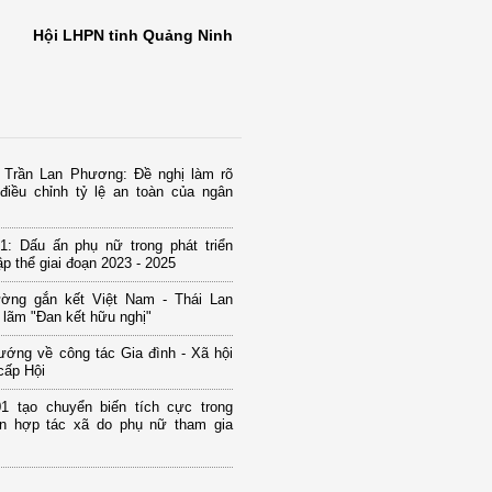
Hội LHPN tỉnh Quảng Ninh
u Trần Lan Phương: Đề nghị làm rõ
điều chỉnh tỷ lệ an toàn của ngân
1: Dấu ấn phụ nữ trong phát triển
tập thể giai đoạn 2023 - 2025
ờng gắn kết Việt Nam - Thái Lan
n lãm "Đan kết hữu nghị"
ướng về công tác Gia đình - Xã hội
cấp Hội
1 tạo chuyển biến tích cực trong
iển hợp tác xã do phụ nữ tham gia