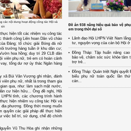
g các nội dung hoạt động công tác Hội và
Đề án 938 nâng hiệu quả bảo vệ phụ
 tới
em trong thời đại số
thực hiện tốt các nhiệm vụ công tác
Lãnh đạo Hội LHPN Việt Nam lắng
c thành công Liên hoan Dân vũ chào
tư, nguyện vọng của cán bộ Hội ở
 của Đảng
; tổ chức
giải Bóng đá nữ
môi trường hàng tuần ở khu dân cư;
Đồng Tháp: Tập huấn nâng cao
 Vườn hoa hồng; duy trì 29 CLB
d
ân
bảo vệ, chăm sóc sức khỏe tâm t
ội viên phụ nữ, trẻ em có hoàn cảnh
trợ trẻ...
ộ vay, tổng dư nợ ủy thác Ngân hàng
Đồng Tháp: Quán triệt Nghị quyết Đ
biểu phụ nữ toàn quốc lần th
y xã
Bùi Văn Vượng ghi nhận, đánh
cán...
 viên phụ nữ, nhất là trong tham gia
i gian qua, như: làm sạch mặt nước,
hu dân cư hiện hữu… Ông
đề nghị, Hội
i LHPN tỉnh,
các chương trình hành
thực hiện nhiệm vụ công tác Hội và
a địa phương. Đồng
thời
mong muốn
ẩm quyền các giải pháp để thực hiện
 việc bố trí, sử dụng, chế độ chính
 Nguyễn Vũ Thu Hòa ghi nhận những