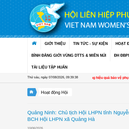
Truy cập nội dung luôn
GIỚI THIỆU
TIN TỨC - SỰ KIỆN
HOẠT 
BÌNH ĐẲNG GIỚI VÙNG DTTS & MIỀN NÚI
ĐH ĐBP
TÀI LIỆU TẬP HUẤN
Thứ sáu, ngày 07/08/2026
,
09:39:39
Đề án 938 nâng hiệu quả bảo vệ phụ nữ và 
Hoạt động Hội
Quảng Ninh: Chủ tịch Hội LHPN tỉnh Nguyễ
BCH Hội LHPN xã Quảng Hà
10/06/2026