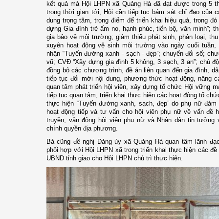
kết quả mà Hội LHPN
xã Quảng Hà đã
đ
ạt được trong 5 
trong thời gian tới, Hội cần tiếp tục bám sát chỉ đạo của 
dung trọng tâm, trọng điểm để triển khai hiệu quả, trong đó
dựng Gia đình trẻ ấm no, hạnh phúc, tiến bộ, văn minh”; t
gia bảo vệ môi trường; giảm thiểu phát sinh, phân loại, thu
xuyên hoạt động vệ sinh môi trường vào ngày cuối tuần, 
nhận “Tuyến đường xanh - sạch - đẹp”; chuyển đổi số; chư
vũ; CVĐ
“Xây dựng gia đình 5 không, 3 sạch, 3 an”; chủ đ
đồng bộ các chương trình, đề án liên quan đến gia đình, dâ
tiếp tục đổi mới nội dung, phương thức hoạt động, nâng ca
quan tâm phát triển hội viên, xây dựng tổ chức Hội vững m
tiếp tục quan tâm, triển khai thực hiện các hoạt động tổ chứ
thực hiện “T
uyến đường xanh, sạch, đẹp
” do p
hụ nữ đảm 
hoạt động
tiếp và tư vấn
cho hội viên phụ nữ về vấn đề h
truyền, vận động hội viên phụ nữ và Nhân dân
tin tưởng
chính quyền địa phương
.
Bà cũng đề nghị
Đảng ủy xã Quảng Hà quan tâm lãnh đạ
phối hợp với Hội LHPN xã trong triển khai thực hiện các đề
UBND tỉnh giao cho Hội LHPN chủ trì thực hiện.