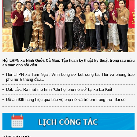
Hội LHPN xã Ninh Quới, Cà Mau: Tập huấn kỹ thuật kỹ thuật trồng rau màu
an toàn cho hội viên
Hội LHPN xã Tam Ngãi, Vĩnh Long sơ kết công tác Hội và phong trào
phụ nữ 6 tháng đầu...
(12/TB-HĐKH) V/v đăng ký, đề xuất nhiệm vụ Khoa học, công nghệ và
đổi mới ...
Đắk Lắk: Ra mắt mô hình “Chi hội phụ nữ số” tại xã Ea Kiết
(898/KH/ĐCT) Kế hoạch thực hiện Quyết định số 2415/QĐ-TTg ngày
Đề án 938 nâng hiệu quả bảo vệ phụ nữ và trẻ em trong thời đại số
31/10/2025 ...
(417/QĐ-BNNMT) Quyết định phê duyệt Chương trình mục tiêu quốc gia
xây dựng ...
(891/KH-ĐCT) Kế hoạch thực hiện Nghị quyết số 72-NQ/TW ngày
9/9/2025 của Bộ ...