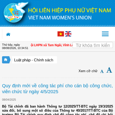
Truy cập nội dung luôn
Thứ bảy, ngày
cho hội viên
| Hội LHPN xã Tam Ngãi, Vĩnh Long sơ kết công tác Hội và phong 
08/08/2026
,
10:34:52
Luật pháp - Chính sách
Xem cỡ chữ
Quy định mới về công tác phí cho cán bộ công chức,
viên chức từ ngày 4/5/2025
08/04/2025
Bộ Tài chính đã ban hành Thông tư 12/2025/TT-BTC ngày 19/3/2025
sửa đổi, bổ sung một số điều của Thông tư 40/2017/TT-BTC của Bộ
trưởng Bộ Tài chính quy định chế độ công tác phí, chế độ chi hội