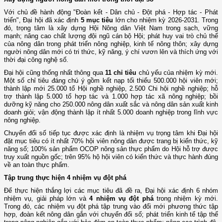
Với chủ đề hành động "Đoàn kết - Dân chủ - Đột phá - Hợp tác - Phát
triển", Đại hội đã xác định
5 mục tiêu
lớn cho nhiệm kỳ 2026-2031. Trong
đó, trọng tâm là xây dựng Hội Nông dân Việt Nam trong sạch, vững
mạnh; nâng cao chất lượng đội ngũ cán bộ Hội; phát huy vai trò chủ thể
của nông dân trong phát triển nông nghiệp, kinh tế nông thôn; xây dựng
người nông dân mới có tri thức, kỹ năng, ý chí vươn lên và thích ứng với
thời đại công nghệ số.
Đại hội cũng thống nhất thông qua
11 chỉ tiêu
chủ yếu của nhiệm kỳ mới.
Một số chỉ tiêu đáng chú ý gồm kết nạp tối thiểu 500.000 hội viên mới;
thành lập mới 25.000 tổ Hội nghề nghiệp, 2.500 Chi hội nghề nghiệp; hỗ
trợ thành lập 5.000 tổ hợp tác và 1.000 hợp tác xã nông nghiệp; bồi
dưỡng kỹ năng cho 250.000 nông dân xuất sắc và nông dân sản xuất kinh
doanh giỏi; vận động thành lập ít nhất 5.000 doanh nghiệp trong lĩnh vực
nông nghiệp.
Chuyển đổi số tiếp tục được xác định là nhiệm vụ trọng tâm khi Đại hội
đặt mục tiêu có ít nhất 70% hội viên nông dân được trang bị kiến thức, kỹ
năng số; 100% sản phẩm OCOP nông sản thực phẩm do Hội hỗ trợ được
truy xuất nguồn gốc; trên 95% hộ hội viên có kiến thức và thực hành đúng
về an toàn thực phẩm.
Tập trung thực hiện 4 nhiệm vụ đột phá
Để thực hiện thắng lợi các mục tiêu đã đề ra, Đại hội xác định 6 nhóm
nhiệm vụ, giải pháp lớn và
4 nhiệm vụ đột phá
trong nhiệm kỳ mới.
Trong đó, các nhiệm vụ đột phá tập trung vào đổi mới phương thức tập
hợp, đoàn kết nông dân gắn với chuyển đổi số; phát triển kinh tế tập thể