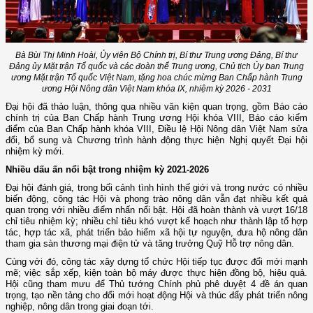
Bà Bùi Thị Minh Hoài, Ủy viên Bộ Chính trị, Bí thư Trung ương Đảng, Bí thư
Đảng ủy Mặt trận Tổ quốc và các đoàn thể Trung ương, Chủ tịch Ủy ban Trung
ương Mặt trận Tổ quốc Việt Nam, tặng hoa chúc mừng Ban Chấp hành Trung
ương Hội Nông dân Việt Nam khóa IX, nhiệm kỳ 2026 - 2031
Đại hội đã thảo luận, thông qua nhiều văn kiện quan trọng, gồm Báo cáo
chính trị của Ban Chấp hành Trung ương Hội khóa VIII, Báo cáo kiểm
điểm của Ban Chấp hành khóa VIII, Điều lệ Hội Nông dân Việt Nam sửa
đổi, bổ sung và Chương trình hành động thực hiện Nghị quyết Đại hội
nhiệm kỳ mới.
Nhiều dấu ấn nổi bật trong nhiệm kỳ 2021-2026
Đại hội đánh giá, trong bối cảnh tình hình thế giới và trong nước có nhiều
biến động, công tác Hội và phong trào nông dân vẫn đạt nhiều kết quả
quan trọng với nhiều điểm nhấn nổi bật. Hội đã hoàn thành và vượt 16/18
chỉ tiêu nhiệm kỳ; nhiều chỉ tiêu khó vượt kế hoạch như thành lập tổ hợp
tác, hợp tác xã, phát triển bảo hiểm xã hội tự nguyện, đưa hộ nông dân
tham gia sàn thương mại điện tử và tăng trưởng Quỹ Hỗ trợ nông dân.
Cùng với đó, công tác xây dựng tổ chức Hội tiếp tục được đổi mới mạnh
mẽ; việc sắp xếp, kiện toàn bộ máy được thực hiện đồng bộ, hiệu quả.
Hội cũng tham mưu để Thủ tướng Chính phủ phê duyệt 4 đề án quan
trọng, tạo nền tảng cho đổi mới hoạt động Hội và thúc đẩy phát triển nông
nghiệp, nông dân trong giai đoạn tới.