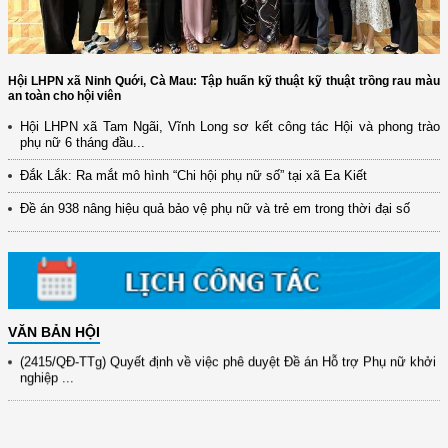
Hội LHPN xã Ninh Quới, Cà Mau: Tập huấn kỹ thuật kỹ thuật trồng rau màu
an toàn cho hội viên
Hội LHPN xã Tam Ngãi, Vĩnh Long sơ kết công tác Hội và phong trào
phụ nữ 6 tháng đầu...
(12/TB-HĐKH) V/v đăng ký, đề xuất nhiệm vụ Khoa học, công nghệ và
đổi mới ...
Đắk Lắk: Ra mắt mô hình “Chi hội phụ nữ số” tại xã Ea Kiết
(898/KH/ĐCT) Kế hoạch thực hiện Quyết định số 2415/QĐ-TTg ngày
Đề án 938 nâng hiệu quả bảo vệ phụ nữ và trẻ em trong thời đại số
31/10/2025 ...
(417/QĐ-BNNMT) Quyết định phê duyệt Chương trình mục tiêu quốc gia
xây dựng ...
(891/KH-ĐCT) Kế hoạch thực hiện Nghị quyết số 72-NQ/TW ngày
9/9/2025 của Bộ ...
VĂN BẢN HỘI
(2415/QĐ-TTg) Quyết định về việc phê duyệt Đề án Hỗ trợ Phụ nữ khởi
nghiệp ...