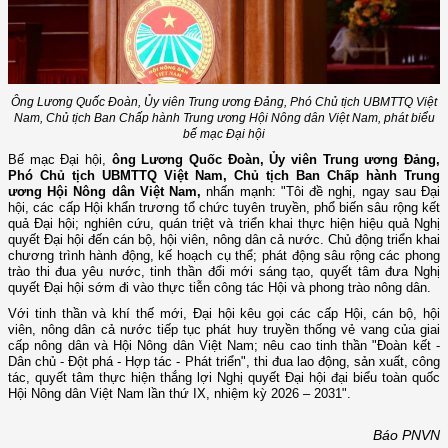
Ông Lương Quốc Đoàn, Ủy viên Trung ương Đảng, Phó Chủ tịch UBMTTQ Việt
Nam, Chủ tịch Ban Chấp hành Trung ương Hội Nông dân Việt Nam, phát biểu
bế mạc Đại hội
Bế mạc Đại hội,
ông Lương Quốc Đoàn, Ủy viên Trung ương Đảng,
Phó Chủ tịch UBMTTQ Việt Nam, Chủ tịch Ban Chấp hành Trung
ương Hội Nông dân Việt Nam,
nhấn mạnh: "Tôi đề nghị, ngay sau Đại
hội, các cấp Hội khẩn trương tổ chức tuyên truyền, phổ biến sâu rộng kết
quả Đại hội; nghiên cứu, quán triệt và triển khai thực hiện hiệu quả Nghị
quyết Đại hội đến cán bộ, hội viên, nông dân cả nước. Chủ động triển khai
chương trình hành động, kế hoạch cụ thể; phát động sâu rộng các phong
trào thi đua yêu nước, tinh thần đổi mới sáng tạo, quyết tâm đưa Nghị
quyết Đại hội sớm đi vào thực tiễn công tác Hội và phong trào nông dân.
Với tinh thần và khí thế mới, Đại hội kêu gọi các cấp Hội, cán bộ, hội
viên, nông dân cả nước tiếp tục phát huy truyền thống vẻ vang của giai
cấp nông dân và Hội Nông dân Việt Nam; nêu cao tinh thần "Đoàn kết -
Dân chủ - Đột phá - Hợp tác - Phát triển", thi đua lao động, sản xuất, công
tác, quyết tâm thực hiện thắng lợi Nghị quyết Đại hội đại biểu toàn quốc
Hội Nông dân Việt Nam lần thứ IX, nhiệm kỳ 2026 – 2031".
Báo PNVN