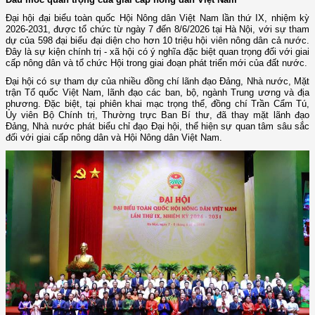
Đại hội đại biểu toàn quốc Hội Nông dân Việt Nam lần thứ IX, nhiệm kỳ
2026-2031, được tổ chức từ ngày 7 đến 8/6/2026 tại Hà Nội, với sự tham
dự của 598 đại biểu đại diện cho hơn 10 triệu hội viên nông dân cả nước.
Đây là sự kiện chính trị - xã hội có ý nghĩa đặc biệt quan trọng đối với giai
cấp nông dân và tổ chức Hội trong giai đoạn phát triển mới của đất nước.
Đại hội có sự tham dự của nhiều đồng chí lãnh đạo Đảng, Nhà nước, Mặt
trận Tổ quốc Việt Nam, lãnh đạo các ban, bộ, ngành Trung ương và địa
phương. Đặc biệt, tại phiên khai mạc trọng thể, đồng chí Trần Cẩm Tú,
Ủy viên Bộ Chính trị, Thường trực Ban Bí thư, đã thay mặt lãnh đạo
Đảng, Nhà nước phát biểu chỉ đạo Đại hội, thể hiện sự quan tâm sâu sắc
đối với giai cấp nông dân và Hội Nông dân Việt Nam.