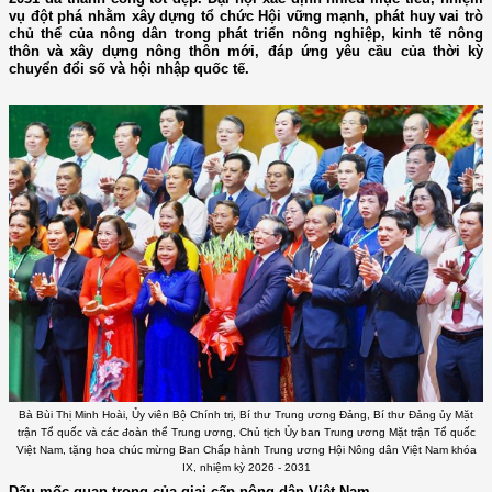
vụ đột phá nhằm xây dựng tổ chức Hội vững mạnh, phát huy vai trò
chủ thể của nông dân trong phát triển nông nghiệp, kinh tế nông
thôn và xây dựng nông thôn mới, đáp ứng yêu cầu của thời kỳ
chuyển đổi số và hội nhập quốc tế.
Bà Bùi Thị Minh Hoài, Ủy viên Bộ Chính trị, Bí thư Trung ương Đảng, Bí thư Đảng ủy Mặt
trận Tổ quốc và các đoàn thể Trung ương, Chủ tịch Ủy ban Trung ương Mặt trận Tổ quốc
Việt Nam, tặng hoa chúc mừng Ban Chấp hành Trung ương Hội Nông dân Việt Nam khóa
IX, nhiệm kỳ 2026 - 2031
Dấu mốc quan trọng của giai cấp nông dân Việt Nam