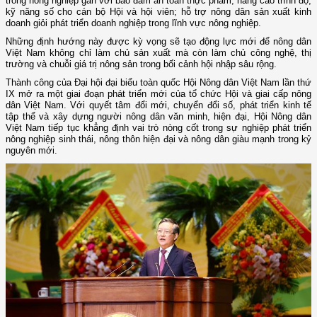
trong nông nghiệp gắn với bảo đảm an toàn thực phẩm; nâng cao trình độ,
kỹ năng số cho cán bộ Hội và hội viên; hỗ trợ nông dân sản xuất kinh
doanh giỏi phát triển doanh nghiệp trong lĩnh vực nông nghiệp.
Những định hướng này được kỳ vọng sẽ tạo động lực mới để nông dân
Việt Nam không chỉ làm chủ sản xuất mà còn làm chủ công nghệ, thị
trường và chuỗi giá trị nông sản trong bối cảnh hội nhập sâu rộng.
Thành công của Đại hội đại biểu toàn quốc Hội Nông dân Việt Nam lần thứ
IX mở ra một giai đoạn phát triển mới của tổ chức Hội và giai cấp nông
dân Việt Nam. Với quyết tâm đổi mới, chuyển đổi số, phát triển kinh tế
tập thể và xây dựng người nông dân văn minh, hiện đại, Hội Nông dân
Việt Nam tiếp tục khẳng định vai trò nòng cốt trong sự nghiệp phát triển
nông nghiệp sinh thái, nông thôn hiện đại và nông dân giàu mạnh trong kỷ
nguyên mới.