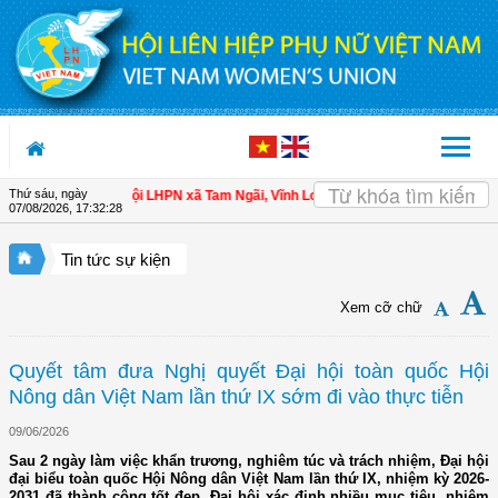
Truy cập nội dung luôn
Thứ sáu, ngày
o hội viên
| Hội LHPN xã Tam Ngãi, Vĩnh Long sơ kết công tác Hội và phong tr
07/08/2026
,
17:32:29
Tin tức sự kiện
Xem cỡ chữ
Quyết tâm đưa Nghị quyết Đại hội toàn quốc Hội
Nông dân Việt Nam lần thứ IX sớm đi vào thực tiễn
09/06/2026
Sau 2 ngày làm việc khẩn trương, nghiêm túc và trách nhiệm, Đại hội
đại biểu toàn quốc Hội Nông dân Việt Nam lần thứ IX, nhiệm kỳ 2026-
2031 đã thành công tốt đẹp. Đại hội xác định nhiều mục tiêu, nhiệm