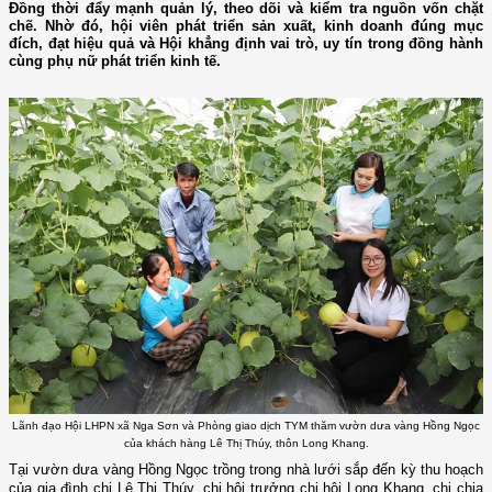
Đồng thời đẩy mạnh quản lý, theo dõi và kiểm tra nguồn vốn chặt
chẽ. Nhờ đó, hội viên phát triển sản xuất, kinh doanh đúng mục
đích, đạt hiệu quả và Hội khẳng định vai trò, uy tín trong đồng hành
cùng phụ nữ phát triển kinh tế.
Lãnh đạo Hội LHPN xã Nga Sơn và Phòng giao dịch TYM thăm vườn dưa vàng Hồng Ngọc
của khách hàng Lê Thị Thúy, thôn Long Khang.
Tại vườn dưa vàng Hồng Ngọc trồng trong nhà lưới sắp đến kỳ thu hoạch
của gia đình chị Lê Thị Thúy, chi hội trưởng chi hội Long Khang, chị chia