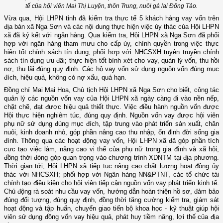
tế của hội viên Mai Thị Luyện, thôn Trung, nuôi gà lai Đông Tảo.
Vừa qua, Hội LHPN tỉnh đã kiểm tra thực tế 5 khách hàng vay vốn trên
địa bàn xã Nga Sơn và các nội dung thực hiện việc ủy thác của Hội LHPN
xã đã ký kết với ngân hàng. Qua kiểm tra, Hội LHPN xã Nga Sơn đã phối
hợp với ngân hàng tham mưu cho cấp ủy, chính quyền trong việc thực
hiện tốt chính sách tín dụng; phối hợp với NHCSXH tuyên truyền chính
sách tín dụng ưu đãi; thực hiện tốt bình xét cho vay, quản lý vốn, thu hồi
nợ, thu lãi đúng quy định. Các hộ vay vốn sử dụng nguồn vốn đúng mục
đích, hiệu quả, không có nợ xấu, quá hạn.
Đồng chí Mai Mai Hoa, Chủ tịch Hội LHPN xã Nga Sơn cho biết, công tác
quản lý các nguồn vốn vay của Hội LHPN xã ngày càng đi vào nền nếp,
chặt chẽ, đạt được hiệu quả thiết thực. Việc điều hành nguồn vốn được
Hội thực hiện nghiêm túc, đúng quy định. Nguồn vốn vay được hội viên
phụ nữ sử dụng đúng mục đích, tập trung vào phát triển sản xuất, chăn
nuôi, kinh doanh nhỏ, góp phần nâng cao thu nhập, ổn định đời sống gia
đình. Thông qua các hoạt động vay vốn, Hội LHPN xã đã góp phần tích
cực tạo việc làm, nâng cao vị thế của phụ nữ trong gia đình và xã hội,
đồng thời đóng góp quan trọng vào chương trình XDNTM tại địa phương.
Thời gian tới, Hội LHPN xã tiếp tục nâng cao chất lượng hoạt động ủy
thác với NHCSXH; phối hợp với Ngân hàng NN&PTNT, các tổ chức tài
chính tạo điều kiện cho hội viên tiếp cận nguồn vốn vay phát triển kinh tế.
Chủ động rà soát nhu cầu vay vốn, hướng dẫn hoàn thiện hồ sơ, đảm bảo
đúng đối tượng, đúng quy định, đồng thời tăng cường kiểm tra, giám sát
hoạt động và tập huấn, chuyển giao tiến bộ khoa học - kỹ thuật giúp hội
viên sử dụng đồng vốn vay hiệu quả, phát huy tiềm năng, lợi thế của địa