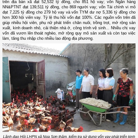
trên địa bàn xã đạt 52,532 tỷ đồng, cho 851 hộ vay; vốn Ngân hàng
NN&PTNT đạt 139,511 tỷ đồng, cho 869 người vay; vốn Tài chính vi mô
đạt 7,225 tỷ đồng cho 279 hộ vay và vốn TYM dư nợ 5,336 tỷ đồng cho
hơn 300 hội viên vay. Tỷ lệ thu hồi vốn đạt 100%. Các nguồn vốn trên đã
giúp nhiều hội viên, phụ nữ phát triển chăn nuôi, trồng trọt, mở rộng sản
xuất, kinh doanh nhỏ, cải thiện nhà ở, công trình vệ sinh... Nhiều chị vay
vốn đã vươn lên thoát nghèo, mở rộng quy mô sản xuất và còn tạo việc
làm, tăng thu nhập cho nhiều lao động địa phương.
Lãnh đạo Hội LHPN xã Nga Sơn thăm, kiểm tra sử dụng vốn vay phát triển kinh