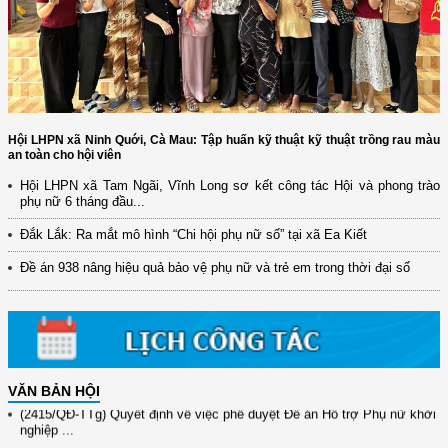
Hội LHPN xã Ninh Quới, Cà Mau: Tập huấn kỹ thuật kỹ thuật trồng rau màu
an toàn cho hội viên
Hội LHPN xã Tam Ngãi, Vĩnh Long sơ kết công tác Hội và phong trào
phụ nữ 6 tháng đầu...
(12/TB-HĐKH) V/v đăng ký, đề xuất nhiệm vụ Khoa học, công nghệ và
đổi mới ...
Đắk Lắk: Ra mắt mô hình “Chi hội phụ nữ số” tại xã Ea Kiết
(898/KH/ĐCT) Kế hoạch thực hiện Quyết định số 2415/QĐ-TTg ngày
Đề án 938 nâng hiệu quả bảo vệ phụ nữ và trẻ em trong thời đại số
31/10/2025 ...
(417/QĐ-BNNMT) Quyết định phê duyệt Chương trình mục tiêu quốc gia
xây dựng ...
(891/KH-ĐCT) Kế hoạch thực hiện Nghị quyết số 72-NQ/TW ngày
9/9/2025 của Bộ ...
VĂN BẢN HỘI
(2415/QĐ-TTg) Quyết định về việc phê duyệt Đề án Hỗ trợ Phụ nữ khởi
nghiệp ...