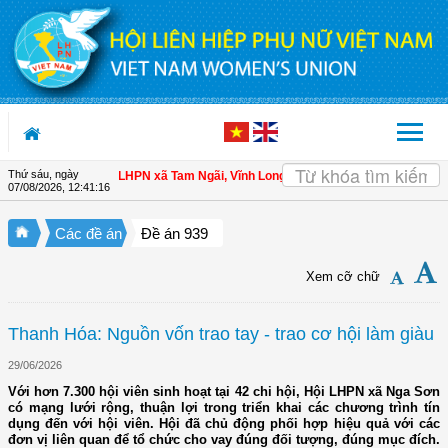
Truy cập nội dung luôn
Thứ sáu, ngày
 hội viên
| Hội LHPN xã Tam Ngãi, Vĩnh Long sơ kết công tác Hội và phong trà
07/08/2026
,
12:41:17
Các đề án
Đề án 939
Xem cỡ chữ
Thanh Hóa: Nguồn vốn trao tay - trao cơ hội làm giàu
29/06/2026
Với hơn 7.300 hội viên sinh hoạt tại 42 chi hội, Hội LHPN xã Nga Sơn
có mạng lưới rộng, thuận lợi trong triển khai các chương trình tín
dụng đến với hội viên. Hội đã chủ động phối hợp hiệu quả với các
đơn vị liên quan để tổ chức cho vay đúng đối tượng, đúng mục đích.