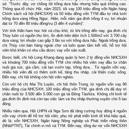
sẻ: “Trước đây, vợ chồng tôi trồng dưa hấu nhưng hiệu quả không cao.
Thông qua tổ chức Hội, năm 2023, tôi vay 100 triệu đồng vốn Ngân hàng
Chính sách xã hội (NHCSXH) và 50 triệu đồng vốn TYM đầu tư nhà lưới
trồng dưa vàng Hồng Ngọc. Hiện, mỗi năm gia đình trồng 4 vụ, lợi nhuận
đạt từ 70 đến 80 triệu đồng/vụ (3 đến 4 vụ/năm)”.
Với tinh thần ham học hỏi và chịu khó, từ khi trồng đến nay, gia đình chị
Thúy luôn có nguồn thu lớn, ổn định trên diện tích 1.500m2 với 3.700 cây
dưa vàng; lợi nhuận cao gấp 3 lần so với trồng dưa hấu. Ngoài trồng dưa,
chị Thúy còn bán hàng ngoài chợ và luôn quan tâm kết nối, hỗ trợ hội
viên khó khăn có nhu cầu được vay vốn sản xuất.
Được biết, chi hội Long Khang đang quản lý hơn 2 tỷ đồng vốn NHCSXH
và khoảng 700 triệu đồng vốn TYM cho nhiều hội viên vay đầu tư chăn
nuôi gia súc, gia cầm, cải tạo vườn tạp, trồng dưa... Từ nguồn vốn vay,
nhiều hội viên đã có thêm sinh kế, tăng thu nhập, cải thiện cuộc sống.
Đến nay, chi hội không còn hội viên nghèo.
Còn với hộ chị Mai Thị Luyện, chi hội thôn Trung, từ nguồn vốn vay 80
triệu đồng của NHCSXH, 100 triệu đồng vốn TYM, gia đình chị đã duy trì
chăn nuôi từ 3.500 đến 5.000 con gà lai Đông Tảo/lứa. Không chỉ kinh tế
gia đình ổn định mà còn tạo việc làm và thu nhập thường xuyên cho 5 lao
động.
Nhiều năm qua, Hội LHPN xã Nga Sơn đã tăng cường huy động 4 nguồn
vốn vay chính để hỗ trợ hội viên, phụ nữ phát triển kinh tế khá hiệu quả,
đó là: vốn NHCSXH, Ngân hàng Nông nghiệp và Phát triển nông thôn
(NN&PTNT), Tài chính vi mô và TYM. Đến nay, tổng dư nợ vốn NHCSXH