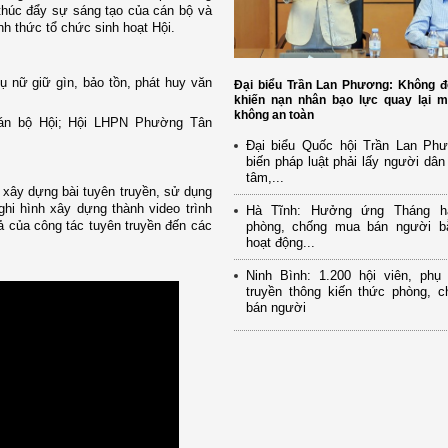
 thúc đẩy sự sáng tạo của cán bộ và
nh thức tổ chức sinh hoạt Hội.
hụ nữ giữ gìn, bảo tồn, phát huy văn
Đại biểu Trần Lan Phương: Không đ
khiến nạn nhân bạo lực quay lại m
không an toàn
án bộ Hội
;
Hội LHPN Phường Tân
Đại biểu Quốc hội Trần Lan Ph
biến pháp luật phải lấy người dân
tâm,...
xây dựng bài tuyên truyền, sử dụng
ghi hình xây dựng thành video trình
Hà Tĩnh: Hưởng ứng Tháng h
uả của công tác tuyên truyền đến các
phòng, chống mua bán người b
hoạt động...
Ninh Bình: 1.200 hội viên, ph
truyền thông kiến thức phòng, 
bán người