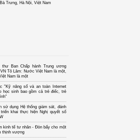
Bà Trưng, Hà Nội, Việt Nam
í thư Ban Chấp hành Trung ương
VN Tô Lâm: Nước Việt Nam là một,
Việt Nam là một
c "Kỹ năng số và an toàn Internet
 học sinh bao gồm cả trẻ điếc, trẻ
ính"
n sử dụng Hệ thống giám sát, đánh
 triển khai thực hiện Nghị quyết số
TW
ển kinh tế tư nhân - Đòn bẩy cho một
m thịnh vượng