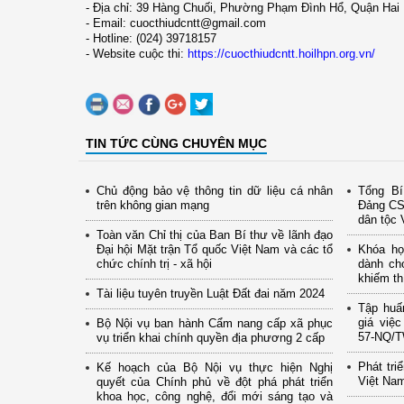
- Địa chỉ: 39 Hàng Chuối, Phường Phạm Đình Hổ, Quận Hai 
- Email: cuocthiudcntt@gmail.com
- Hotline: (024) 39718157
- Website cuộc thi:
https://cuocthiudcntt.hoilhpn.org.vn/
TIN TỨC CÙNG CHUYÊN MỤC
Chủ động bảo vệ thông tin dữ liệu cá nhân
Tổng B
trên không gian mạng
Đảng CS
dân tộc 
Toàn văn Chỉ thị của Ban Bí thư về lãnh đạo
Đại hội Mặt trận Tổ quốc Việt Nam và các tổ
Khóa họ
chức chính trị - xã hội
dành cho
khiếm th
Tài liệu tuyên truyền Luật Đất đai năm 2024
Tập huấ
giá việc
Bộ Nội vụ ban hành Cẩm nang cấp xã phục
57-NQ/
vụ triển khai chính quyền địa phương 2 cấp
Phát tri
Kế hoạch của Bộ Nội vụ thực hiện Nghị
Việt Na
quyết của Chính phủ về đột phá phát triển
khoa học, công nghệ, đổi mới sáng tạo và