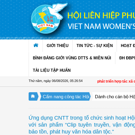
Truy cập nội dung luôn
GIỚI THIỆU
TIN TỨC - SỰ KIỆN
HOẠT 
BÌNH ĐẲNG GIỚI VÙNG DTTS & MIỀN NÚI
ĐH ĐBP
TÀI LIỆU TẬP HUẤN
Thứ năm, ngày 06/08/2026
,
05:26:54
Đề án 01 tạo chuyển biến tích cực trong phát triển hợp tác xã do 
Cẩm nang công tác Hội
Dành cho cán bộ Hộ
Ứng dụng CNTT trong tổ chức sinh hoạt Hộ
với sản phẩm “Clip tuyên truyền, vận động
bảo tồn, phát huy văn hóa dân tộc.”