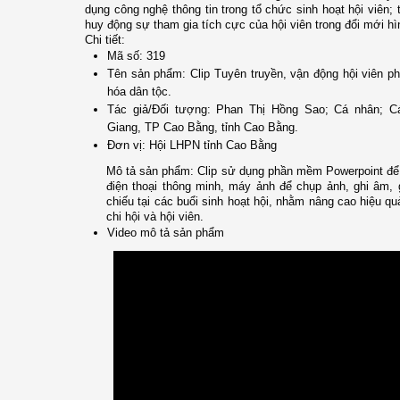
dụng công nghệ thông tin trong tổ chức sinh hoạt hội viên;
huy động sự tham gia tích cực của hội viên trong đổi mới hì
Chi tiết:
Mã số:
319
Tên sản phẩm:
Clip Tuyên truyền, vận động hội viên p
hóa dân tộc.
Tác giả/Đối tượng:
Phan Thị Hồng Sao
;
Cá nhân
;
C
Giang, TP Cao Bằng, tỉnh Cao Bằng.
Đơn vị:
Hội LHPN tỉnh Cao Bằng
Mô tả sản phẩm:
Clip sử dụng phần mềm Powerpoint để 
điện thoại thông minh, máy ảnh để chụp ảnh, ghi âm, 
chiếu tại các buổi sinh hoạt hội, nhằm nâng cao hiệu q
chi hội và hội viên.
Video mô tả sản phẩm