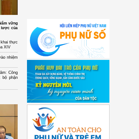
: Nắm vững
 lược của
n khai thực
óa XIV
vào nhiệm
Lâm: Công
t bộ phận