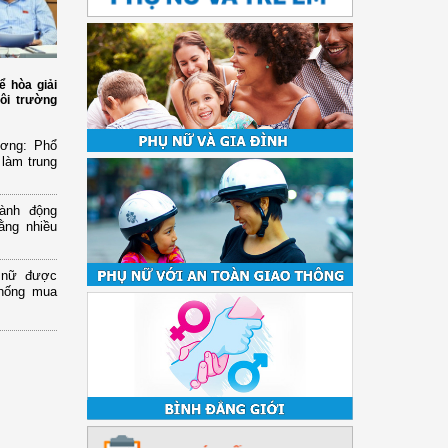
ể hòa giải
ôi trường
ương: Phổ
 làm trung
ành động
ằng nhiều
ụ nữ được
chống mua