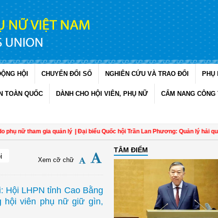
ĐỘNG HỘI
CHUYỂN ĐỔI SỐ
NGHIÊN CỨU VÀ TRAO ĐỔI
PHỤ 
N TOÀN QUỐC
DÀNH CHO HỘI VIÊN, PHỤ NỮ
CẨM NANG CÔNG 
phụ nữ tham gia quản lý
| Đại biểu Quốc hội Trần Lan Phương: Quản lý hải quan 
TÂM ĐIỂM
i
Xem cỡ chữ
i: Hội LHPN tỉnh Cao Bằng
 hội viên phụ nữ giữ gìn,