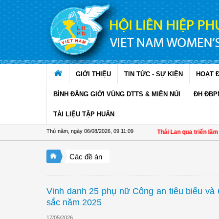
Truy cập nội dung luôn
GIỚI THIỆU
TIN TỨC - SỰ KIỆN
HOẠT 
BÌNH ĐẲNG GIỚI VÙNG DTTS & MIỀN NÚI
ĐH ĐBP
TÀI LIỆU TẬP HUẤN
Thứ năm, ngày 06/08/2026
,
09:11:10
Tăng cường gắn kết Việt Nam - Thái Lan qua triển lãm "Đan kế
Các đề án
Vinh danh 25 phụ nữ Công an tiêu biểu và
sắc năm 2025
17/05/2026