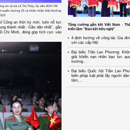
g an và bà Lê Thị Thủy, Ủy viên BCH TW
am tuyên dương 25 cá nhân nhận Giải thưởng
2025
sĩ Công an thời kỳ mới, luôn nỗ lực
Tăng cường gắn kết Việt Nam - Thá
rung thành nhất - Gần dân nhất", gắn
triển lãm "Đan kết hữu nghị"
ồ Chí Minh, đóng góp tích cực vào
4 định hướng về công tác Gia đìn
với các cấp Hội
Đại biểu Trần Lan Phương: Khô
giải khiến nạn nhân bạo lực qua
trường...
Đại biểu Quốc hội Trần Lan Ph
biến pháp luật phải lấy người dân
tâm,...