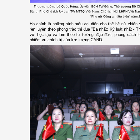
Thượng tướng Lê Quốc Hùng, Ủy viên BCH TW Đảng, Thứ trưởng Bộ Côn
Đảng, Phó Chủ tịch Uỷ ban TW MTTQ Việt Nam, Chủ tịch Hội LHPN Việt N
"Phụ nữ Công an tiêu biểu" năm 
Họ chính là những hình mẫu đại diện cho thế hệ nữ chiến 
rèn luyện theo phong trào thi đua "Ba nhất: Kỷ luật nhất - T
với học tập và làm theo tư tưởng, đạo đức, phong cách H
nhiệm vụ chính trị của lực lượng CAND.