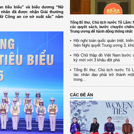
n tiêu biểu” và biểu dương “Nữ
á nhân đã được nhận Giải thưởng
Nữ Công an cơ sở xuất sắc" năm
Tổng Bí thư, Chủ tịch nước Tô Lâm
các quyết sách, bước chuyển chiến
Trung ương để hành động thống nhất
Hội nghị toàn quốc quán triệt, triể
hiện Nghị quyết Trung ương 3, kh
Hội Chữ thập đỏ Việt Nam bước 
kỳ mới với 3 khâu đột phá
Tổng Bí thư, Chủ tịch nước Tô 
tác nhân đạo phải trở thành mộ
trong...
CÁC ĐỀ ÁN