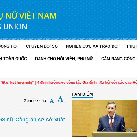
ĐỘNG HỘI
CHUYỂN ĐỔI SỐ
NGHIÊN CỨU VÀ TRAO ĐỔI
PHỤ 
N TOÀN QUỐC
DÀNH CHO HỘI VIÊN, PHỤ NỮ
CẨM NANG CÔNG 
t hữu nghị"
| 4 định hướng về công tác Gia đình - Xã hội với các cấp Hội
| Đề á
TÂM ĐIỂM
Xem cỡ chữ
 68 nữ Công an cơ sở xuất