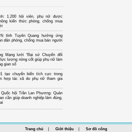
nh: 1.200 hội viên, phụ nữ được
thông kiến thức phòng, chống mua
ời
PN tỉnh Tuyên Quang hưởng ứng
àn dân phòng, chống mua bán người
g Mạng lưới “Đại sứ Chuyển đổi
 lực lượng nòng cốt giúp phụ nữ làm
g gian số
1 tạo chuyển biến tích cực trong
iển hợp tác xã do phụ nữ tham gia
u Quốc hội Trần Lan Phương: Quản
uan cần giúp doanh nghiệp làm đúng,
ai
Trang chủ
Giới thiệu
Sơ đồ cổng