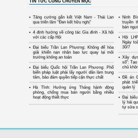
TIN TỨC CÙNG CHUYÊN MỤC
Tăng cường gắn kết Việt Nam - Thái Lan
Ninh Bì
qua triển lãm "Đan kết hữu nghị"
truyền 
bán ngư
4 định hướng về công tác Gia đình - Xã hội
với các cấp Hội
Hội LH
Ngày to
30/7
Đại biểu Trần Lan Phương: Không để hòa
giải khiến nạn nhân bạo lực quay lại môi
trường không an toàn
Xây dựn
số”: Tạo
chủ khôn
Đại biểu Quốc hội Trần Lan Phương: Phổ
biến pháp luật phải lấy người dân làm trung
tâm, bảo đảm quyền tiếp cận thực chất
Đề án 0
phát tr
quản lý
Hà Tĩnh: Hưởng ứng Tháng hành động
phòng, chống mua bán người bằng nhiều
hoạt động thiết thực
Đại biể
lý hải q
tự sửa s