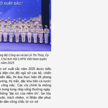
g Bộ Công an và bà Lê Thị Thủy, Ủy
 Chủ tịch Hội LHPN Việt Nam tuyên
c
năm 2025
cơ sở xuất sắc năm 2025 được biểu
i diện cho đội ngũ nữ cán bộ, chiến
iến đấu, thi đua thực hiện tốt phong
ường, thị trấn, đặc khu trên cả nước
 công việc
. Các chị
chính là những
 trong từng nhịp sống thường ngày
.
hững “đại sứ của niềm tin”, lan tỏa
 văn, trách nhiệm
,
vì Nhân dân phục
hân dân vững chắc từ cơ sở.