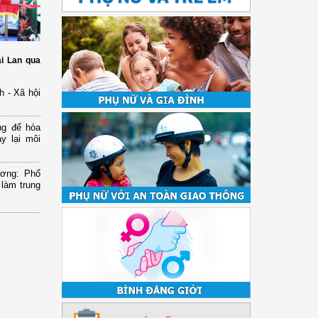
i Lan qua
h - Xã hội
ng để hòa
y lại môi
ương: Phổ
 làm trung