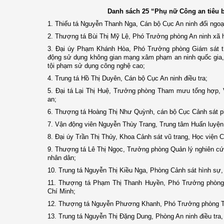
Danh sách 25
“
Phụ nữ
Công an tiêu 
1. Thiếu tá Nguyễn Thanh Nga, Cán bộ Cục An ninh đối ngoạ
2. Thượng tá Bùi Thị Mỹ Lệ, Phó Trưởng phòng An ninh xã hộ
3. Đại úy Phạm Khánh Hòa, Phó Trưởng phòng Giám sát t
động sử dụng không gian mạng xâm phạm an ninh quốc gia,
tội phạm sử dụng công nghệ cao;
4. Trung tá Hồ Thị Duyên, Cán bộ Cục An ninh điều tra;
5. Đại tá Lại Thị Huệ, Trưởng phòng Tham mưu tổng hợp
an;
6. Thượng tá Hoàng Thị Như Quỳnh, cán bộ Cục Cảnh sát p
7. Vận động viên Nguyễn Thùy Trang, Trung tâm Huấn luyện
8. Đại úy Trần Thị Thủy, Khoa Cảnh sát vũ trang, Học viện 
9. Thượng tá Lê Thị Ngọc, Trưởng phòng Quản lý nghiên cứ
nhân dân;
10. Trung tá Nguyễn Thị Kiều Nga, Phòng Cảnh sát hình sự,
11. Thượng tá Phạm Thị Thanh Huyền, Phó Trưởng phòng 
Chí Minh;
12. Thượng tá Nguyễn Phương Khanh, Phó Trưởng phòng T
13. Trung tá Nguyễn Thị Đặng Dung, Phòng An ninh điều tra