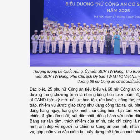
Thượng tướng Lê Quốc Hùng, Ủy viên BCH TW Đảng, Thứ trưởn
viên BCH TW Đảng, Phó Chủ tịch Uỷ ban TW MTTQ Việt Nam,
dương
68 nữ Công an cơ sở xuất sắ
Đặc biệt, 25 phụ nữ Công an tiêu biểu và 68 nữ Công an 
dương trong chương trình là những bông hoa tươi thắm, đạ
sĩ CAND thời kỳ mới nỗ lực học tập, rèn luyện, công tác, ch
trào, nhiệm vụ được giao cũng như đang công tác tại xã, ph
đang
hàng ngày, hàng giờ miệt mài cống hiến, tận tâm với
chiến sĩ
gần dân nhất, sát dân nhất, đồng
hành với nhân dân
Bằng sự tận tâm, trách nhiệm của mình, các chị cũng là
n
hình ảnh đẹp về người nữ chiến
sĩ
Công an bản lĩnh, nhân
vụ; góp phần vun đắp niềm tin
, xây dựng thế trận an ninh n