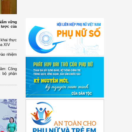
: Nắm vững
 lược của
n khai thực
óa XIV
vào nhiệm
Lâm: Công
t bộ phận