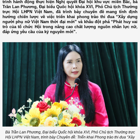
trình hành động thực hiện Nghị quyết Đại hội khu vực miền Bắc, bà
Trần Lan Phương, Đại biểu Quốc hội khóa XVI, Phó Chủ tịch Thường
trực Hội LHPN Việt Nam, đã trình bày chuyên đề mang tính định
hướng chiến lược về việc triển khai phong trào thi đua “Xây dựng
người phụ nữ Việt Nam thời đại mới” và khâu đột phá “Phát huy vai
trò của tổ chức Hội trong nâng cao chất lượng nguồn nhân lực nữ,
đáp ứng yêu cầu của kỷ nguyên mới”.
Bà Trần Lan Phương, Đại biểu Quốc hội khóa XVI, Phó Chủ tịch Thường trực
Hội LHPN Việt Nam, trình bày Chuyên đề: Triển khai Phong trào thi đua “Xây