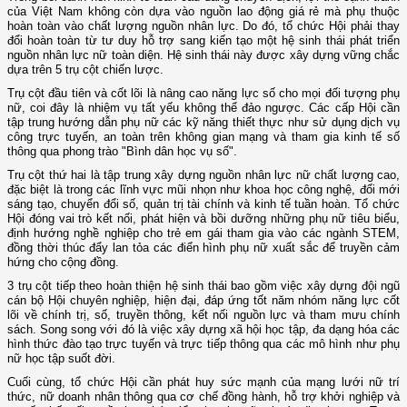
của Việt Nam không còn dựa vào nguồn lao động giá rẻ mà phụ thuộc
hoàn toàn vào chất lượng nguồn nhân lực. Do đó, tổ chức Hội phải thay
đổi hoàn toàn từ tư duy hỗ trợ sang kiến tạo một hệ sinh thái phát triển
nguồn nhân lực nữ toàn diện. Hệ sinh thái này được xây dựng vững chắc
dựa trên 5 trụ cột chiến lược.
Trụ cột đầu tiên và cốt lõi là nâng cao năng lực số cho mọi đối tượng phụ
nữ, coi đây là nhiệm vụ tất yếu không thể đảo ngược. Các cấp Hội cần
tập trung hướng dẫn phụ nữ các kỹ năng thiết thực như sử dụng dịch vụ
công trực tuyến, an toàn trên không gian mạng và tham gia kinh tế số
thông qua phong trào "Bình dân học vụ số".
Trụ cột thứ hai là tập trung xây dựng nguồn nhân lực nữ chất lượng cao,
đặc biệt là trong các lĩnh vực mũi nhọn như khoa học công nghệ, đổi mới
sáng tạo, chuyển đổi số, quản trị tài chính và kinh tế tuần hoàn. Tổ chức
Hội đóng vai trò kết nối, phát hiện và bồi dưỡng những phụ nữ tiêu biểu,
định hướng nghề nghiệp cho trẻ em gái tham gia vào các ngành STEM,
đồng thời thúc đẩy lan tỏa các điển hình phụ nữ xuất sắc để truyền cảm
hứng cho cộng đồng.
3 trụ cột tiếp theo hoàn thiện hệ sinh thái bao gồm việc xây dựng đội ngũ
cán bộ Hội chuyên nghiệp, hiện đại, đáp ứng tốt năm nhóm năng lực cốt
lõi về chính trị, số, truyền thông, kết nối nguồn lực và tham mưu chính
sách. Song song với đó là việc xây dựng xã hội học tập, đa dạng hóa các
hình thức đào tạo trực tuyến và trực tiếp thông qua các mô hình như phụ
nữ học tập suốt đời.
Cuối cùng, tổ chức Hội cần phát huy sức mạnh của mạng lưới nữ trí
thức, nữ doanh nhân thông qua cơ chế đồng hành, hỗ trợ khởi nghiệp và