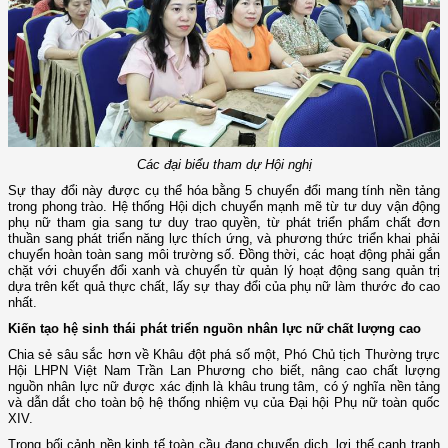
Các đại biểu tham dự Hội nghị
Sự thay đổi này được cụ thể hóa bằng 5 chuyển đổi mang tính nền tảng
trong phong trào. Hệ thống Hội dịch chuyển mạnh mẽ từ tư duy vận động
phụ nữ tham gia sang tư duy trao quyền, từ phát triển phẩm chất đơn
thuần sang phát triển năng lực thích ứng, và phương thức triển khai phải
chuyển hoàn toàn sang môi trường số. Đồng thời, các hoạt động phải gắn
chặt với chuyển đổi xanh và chuyển từ quản lý hoạt động sang quản trị
dựa trên kết quả thực chất, lấy sự thay đổi của phụ nữ làm thước đo cao
nhất.
Kiến tạo hệ sinh thái phát triển nguồn nhân lực nữ chất lượng cao
Chia sẻ sâu sắc hơn về Khâu đột phá số một, Phó Chủ tịch Thường trực
Hội LHPN Việt Nam Trần Lan Phương cho biết, nâng cao chất lượng
nguồn nhân lực nữ được xác định là khâu trung tâm, có ý nghĩa nền tảng
và dẫn dắt cho toàn bộ hệ thống nhiệm vụ của Đại hội Phụ nữ toàn quốc
XIV.
Trong bối cảnh nền kinh tế toàn cầu đang chuyển dịch, lợi thế cạnh tranh