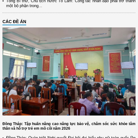
Tổng Bí thư, Chủ tịch nước Tô Lâm: Công tác nhân đạo phải trở thành
một bộ phận trong...
CÁC ĐỀ ÁN
Đồng Tháp: Tập huấn nâng cao năng lực bảo vệ, chăm sóc sức khỏe tâm
thần và hỗ trợ trẻ em mồ côi năm 2026
Đồng Tháp: Quán triệt Nghị quyết Đại hội đại biểu phụ nữ toàn quốc lần