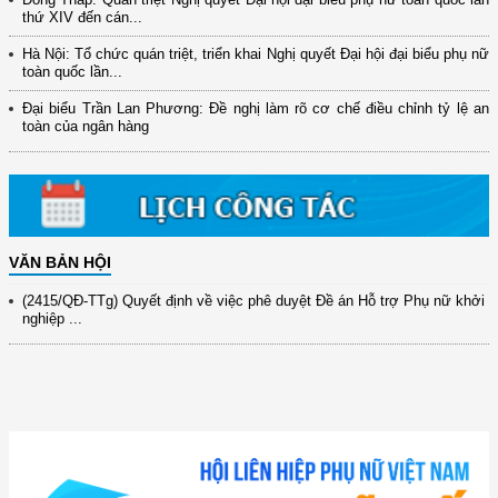
thứ XIV đến cán...
Hà Nội: Tổ chức quán triệt, triển khai Nghị quyết Đại hội đại biểu phụ nữ
(12/TB-HĐKH) V/v đăng ký, đề xuất nhiệm vụ Khoa học, công nghệ và
toàn quốc lần...
đổi mới ...
Đại biểu Trần Lan Phương: Đề nghị làm rõ cơ chế điều chỉnh tỷ lệ an
(898/KH/ĐCT) Kế hoạch thực hiện Quyết định số 2415/QĐ-TTg ngày
toàn của ngân hàng
31/10/2025 ...
(417/QĐ-BNNMT) Quyết định phê duyệt Chương trình mục tiêu quốc gia
xây dựng ...
(891/KH-ĐCT) Kế hoạch thực hiện Nghị quyết số 72-NQ/TW ngày
9/9/2025 của Bộ ...
VĂN BẢN HỘI
(2415/QĐ-TTg) Quyết định về việc phê duyệt Đề án Hỗ trợ Phụ nữ khởi
nghiệp ...