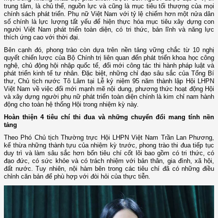
trung tâm, là chủ thể, nguồn lực và cũng là mục tiêu tối thượng của mọi
chính sách phát triển. Phụ nữ Việt Nam với tỷ lệ chiếm hơn một nửa dân
số chính là lực lượng tất yếu để hiện thực hóa mục tiêu xây dựng con
người Việt Nam phát triển toàn diện, có tri thức, bản lĩnh và năng lực
thích ứng cao với thời đại.
Bên cạnh đó, phong trào còn dựa trên nền tảng vững chắc từ 10 nghị
quyết chiến lược của Bộ Chính trị liên quan đến phát triển khoa học công
nghệ, chủ động hội nhập quốc tế, đổi mới công tác thi hành pháp luật và
phát triển kinh tế tư nhân. Đặc biệt, những chỉ đạo sâu sắc của Tổng Bí
thư, Chủ tịch nước Tô Lâm tại Lễ kỷ niệm 95 năm thành lập Hội LHPN
Việt Nam về việc đổi mới mạnh mẽ nội dung, phương thức hoạt động Hội
và xây dựng người phụ nữ phát triển toàn diện chính là kim chỉ nam hành
động cho toàn hệ thống Hội trong nhiệm kỳ này.
Hoàn thiện 4 tiêu chí thi đua và những chuyển đổi mang tính nền
tảng
Theo Phó Chủ tịch Thường trực Hội LHPN Việt Nam Trần Lan Phương,
kế thừa những thành tựu của nhiệm kỳ trước, phong trào thi đua tiếp tục
duy trì và làm sâu sắc hơn bốn tiêu chí cốt lõi bao gồm có tri thức, có
đạo đức, có sức khỏe và có trách nhiệm với bản thân, gia đình, xã hội,
đất nước. Tuy nhiên, nội hàm bên trong các tiêu chí đã có những điều
chỉnh căn bản để phù hợp với đòi hỏi của thực tiễn.