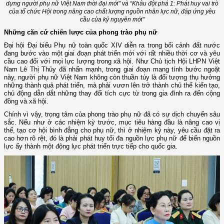
dựng người phụ nữ Việt Nam thời đại mới” và “Khâu đột phá 1: Phát huy vai trò
của tổ chức Hội trong nâng cao chất lượng nguồn nhân lực nữ, đáp ứng yêu
cầu của kỷ nguyên mới”
Những căn cứ chiến lược của phong trào phụ nữ
Đại hội Đại biểu Phụ nữ toàn quốc XIV diễn ra trong bối cảnh đất nước
đang bước vào một giai đoạn phát triển mới với rất nhiều thời cơ và yêu
cầu cao đối với mọi lực lượng trong xã hội. Như Chủ tịch Hội LHPN Việt
Nam Lê Thị Thủy đã nhấn mạnh, trong giai đoạn mang tính bước ngoặt
này, người phụ nữ Việt Nam không còn thuần túy là đối tượng thụ hưởng
những thành quả phát triển, mà phải vươn lên trở thành chủ thể kiến tạo,
chủ động dẫn dắt những thay đổi tích cực từ trong gia đình ra đến cộng
đồng và xã hội.
Chính vì vậy, trọng tâm của phong trào phụ nữ đã có sự dịch chuyển sâu
sắc. Nếu như ở các nhiệm kỳ trước, mục tiêu hàng đầu là nâng cao vị
thế, tạo cơ hội bình đẳng cho phụ nữ, thì ở nhiệm kỳ này, yêu cầu đặt ra
cao hơn rõ rệt, đó là phải phát huy tối đa nguồn lực phụ nữ để biến nguồn
lực ấy thành một động lực phát triển trực tiếp cho quốc gia.