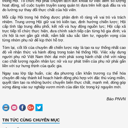
thống Hội. Tổ chức Hội phải chuyển dịch dứt khoát từ việc đếm số lượng
hoạt động, số cuộc tuyên truyền sang quản trị dựa trên kết quả đầu ra và
đo lường sự thay đổi thực chất của hội viên.
Mỗi cấp Hội trong hệ thống được phân định rõ ràng về vai trò và trách
nhiệm. Trung ương Hội giữ vai trò kiến tạo, định hướng chiến lược; Hội
cấp tỉnh tập trung điều phối, kết nối và huy động nguồn lực; Hội cấp xã
trực tiếp tổ chức thực hiện, đưa chính sách tiếp cận từng hộ gia đình; và
chi hội là nơi gần gũi nhất, nắm bắt sâu sắc tâm tư, nguyện vọng của
từng nhóm phụ nữ để kịp thời hỗ trợ.
Tóm lại, cốt lõi của chuyên đề chiến lược này là tạo ra sự thống nhất cao
độ về nhận thức và hành động trong toàn hệ thống Hội. Việc xây dựng
người phụ nữ Việt Nam thời đại mới phải song hành chặt chẽ với nâng
cao chất lượng nguồn nhân lực nữ và sự phát triển của phụ nữ phải gắn
liền với sự hưng thịnh của quốc gia.
Ngay sau lớp tập huấn, các địa phương cần khẩn trương cụ thể hóa
chuyên đề này thành kế hoạch hành động phù hợp với đặc thù vùng miền,
quyết tâm tạo ra những bước chuyển biến thực chất, mạnh mẽ, đóng góp
xứng đáng vào sự nghiệp vươn mình của dân tộc trong kỷ nguyên mới.
Báo PNVN
TIN TỨC CÙNG CHUYÊN MỤC