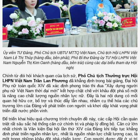
Ủy viên TƯ Đảng, Phó Chủ tịch UBTƯ MTTQ Việt Nam, Chủ tịch Hội LHPN Việt
Nam Lê Thị Thủy (hàng đầu, bên phải); Phó Bí thư Đảng ủy TƯ Hội LHPN Việt
Nam Nguyễn Thị Kim Oanh (hàng đầu, bên trái) cùng các đại biểu tham dự Hội
nghị
Chính từ đòi hỏi khách quan của lịch sử,
Phó Chủ tịch Thường trực Hội
LHPN Việt Nam Trần Lan Phương
đã khẳng định trong bài giảng, Đại hội
Phụ nữ toàn quốc XIV đã xác định phong trào thi đua "Xây dựng người
phụ nữ Việt Nam thời đại mới" kết hợp chặt chẽ với khâu đột phá số một
là nâng cao chất lượng nguồn nhân lực nữ. Đây là hai nội dung có mối
quan hệ hữu cơ, bổ trợ và thúc đẩy lẫn nhau, nhằm cụ thể hóa các chủ
trương lớn của Đảng về phát triển con người và khơi dậy khát vọng phát
triển đất nước phồn vinh.
Để triển khai hiệu quả chương trình chuyên đề này, các cấp Hội cần quán
triệt rất sâu sắc hệ thống căn cứ chính trị và pháp lý đồng bộ. Căn cứ lớn
nhất chính là Văn kiện Đại hội lần thứ XIV của Đảng khi tiếp tục khẳng
định phát triển nguồn nhân lực, nhất là nguồn nhân lực chất lượng cao, là
một trong những khâu đột phá chiến lược. Con người được đặt ở vị trí