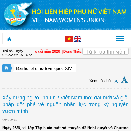
Truy cập nội dung luôn
Thứ sáu, ngày
 trợ trẻ em mồ côi năm 2026
| Đồng Tháp: Quán triệt Nghị quyết Đại hội đại biể
07/08/2026
,
07:18:34
Đại hội phụ nữ toàn quốc XIV
Xem cỡ chữ
Xây dựng người phụ nữ Việt Nam thời đại mới và giải
pháp đột phá về nguồn nhân lực trong kỷ nguyên
vươn mình
23/06/2026
Ngày 23/6, tại lớp Tập huấn một số chuyên đề Nghị quyết và Chương