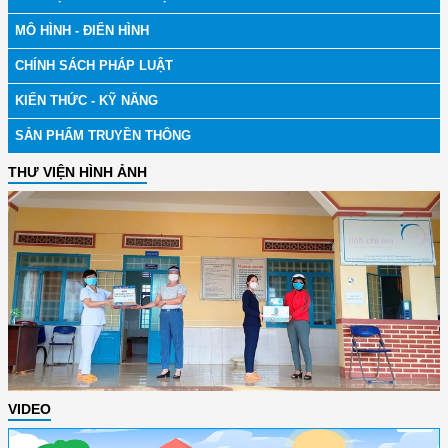
MÔ HÌNH - ĐIỂN HÌNH
CHÍNH SÁCH PHÁP LUẬT
KIẾN THỨC - KỸ NĂNG
SẢN PHẨM TRUYỀN THÔNG
THƯ VIỆN HÌNH ẢNH
VIDEO