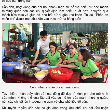
trì đều đặn trong năm.
Dần dần, hoạt động của chi hội nhận được sự hỗ trợ nhiều từ các mạnh
thường quân nên các chị quyết định làm nhiều suất hơn, chuyển qua
thành bữa trưa và giúp đỡ cho bất cứ ai gặp khó khăn. Từ đó, “Phần ăn
miễn phí” được trao đều đặn vào trưa thứ ba hằng tuần.
Cùng nhau chuẩn bị các suất cơm.
Tuy nhiên, nhận thấy cần có hoạt động để duy trì kinh phí cho mô hình
của mình, không thể dựa lâu dài vào sự hỗ trợ của mạnh thường quân,
nên các chị đã lên ý tưởng thu gom vỏ chai phế liệu để bán.
Khi tuyên truyền đến các hộ gia đình trong khu phố, chi hội đều nhận