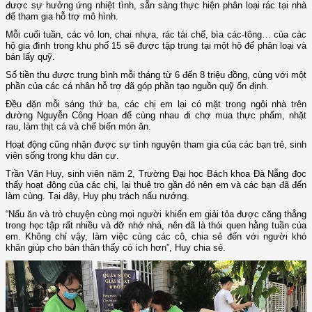
được sự hưởng ứng nhiệt tình, sẵn sàng thực hiện phân loại rác tại nhà
để tham gia hỗ trợ mô hình.
Mỗi cuối tuần, các vỏ lon, chai nhựa, rác tái chế, bìa các-tông… của các
hộ gia đình trong khu phố 15 sẽ được tập trung tại một hộ để phân loại và
bán lấy quỹ.
Số tiền thu được trung bình mỗi tháng từ 6 đến 8 triệu đồng, cùng với một
phần của các cá nhân hỗ trợ đã góp phần tạo nguồn quỹ ổn định.
Đều đặn mỗi sáng thứ ba, các chị em lại có mặt trong ngôi nhà trên
đường Nguyễn Công Hoan để cùng nhau đi chợ mua thực phẩm, nhặt
rau, làm thịt cá và chế biến món ăn.
Hoạt động cũng nhận được sự tình nguyện tham gia của các bạn trẻ, sinh
viên sống trong khu dân cư.
Trần Văn Huy, sinh viên năm 2, Trường Đại học Bách khoa Đà Nẵng đọc
thấy hoạt động của các chị, lại thuê trọ gần đó nên em và các bạn đã đến
làm cùng. Tại đây, Huy phụ trách nấu nướng.
“Nấu ăn và trò chuyện cùng mọi người khiến em giải tỏa được căng thẳng
trong học tập rất nhiều và đỡ nhớ nhà, nên đã là thói quen hằng tuần của
em. Không chỉ vậy, làm việc cùng các cô, chia sẻ đến với người khó
khăn giúp cho bản thân thấy có ích hơn”, Huy chia sẻ.