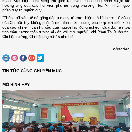
khăn. Đặc biệt, hoạt động thu gom rác hằng tuần cũng nhận được sự
hưởng ứng của các hội viên phụ nữ trong phường Hòa An, nhằm góp
phần duy trì nguồn quỹ.
“Chúng tôi vẫn sẽ cố gắng tiếp tục duy trì thực hiện mô hình cơm 0 đồng
của Chi hội, tuy không phải là mô hình mới, nhưng phù hợp với điều kiện
của các chị em và nhu cầu của người lao động nghèo. Qua đó, lan tỏa
tinh thần tương thân tương ái đến với mọi người”, chị Phan Thị Xuân An,
Chi hội trưởng, Chi hội phụ nữ 15 cho biết.
nhandan
TIN TỨC CÙNG CHUYÊN MỤC
MÔ HÌNH HAY