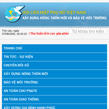
Truy cập nội dung luôn
OK
Thứ sáu, ngày
nh Hóa: Hội LHPN Thọ Xuân tích cực góp phần nâng cao tỷ lệ người dân tham gi
07/08/2026
,
18:19:11
TRANG CHỦ
TIN TỨC - SỰ KIỆN
CHUYỂN ĐỔI SỐ
XÂY DỰNG NÔNG THÔN MỚI
BẢO VỆ MÔI TRƯỜNG
AN TOÀN CHO PN&TE
AN TOÀN GIAO THÔNG
XÂY DỰNG GIA ĐÌNH HẠNH PHÚC