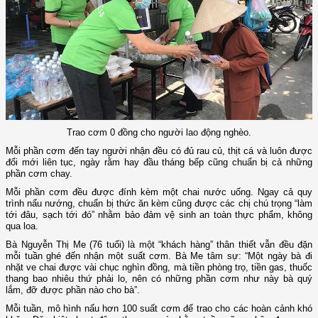
Trao cơm 0 đồng cho người lao động nghèo.
Mỗi phần cơm đến tay người nhận đều có đủ rau củ, thịt cá và luôn được
đổi mới liên tục, ngày rằm hay đầu tháng bếp cũng chuẩn bị cả những
phần cơm chay.
Mỗi phần cơm đều được đính kèm một chai nước uống. Ngay cả quy
trình nấu nướng, chuẩn bị thức ăn kèm cũng được các chị chú trọng “làm
tới đâu, sạch tới đó” nhằm bảo đảm vệ sinh an toàn thực phẩm, không
qua loa.
Bà Nguyễn Thị Me (76 tuổi) là một “khách hàng” thân thiết vẫn đều đặn
mỗi tuần ghé đến nhận một suất cơm. Bà Me tâm sự: “Một ngày bà đi
nhặt ve chai được vài chục nghìn đồng, mà tiền phòng trọ, tiền gas, thuốc
thang bao nhiêu thứ phải lo, nên có những phần cơm như này bà quý
lắm, đỡ được phần nào cho bà”.
Mỗi tuần, mô hình nấu hơn 100 suất cơm để trao cho các hoàn cảnh khó