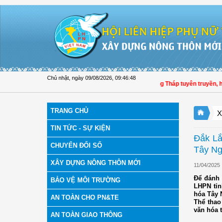
Truy cập nội dung luôn
Chủ nhật, ngày 09/08/2026
,
09:46:48
Hội LHPN tỉnh Đồng Tháp tuyên truyền, hướn
TRANG CHỦ
X
TIN TỨC - SỰ KIỆN
Đắk Lắ
CHUYỂN ĐỔI SỐ
Tây Ng
XÂY DỰNG NÔNG THÔN MỚI
11/04/2025
Để đánh 
BẢO VỆ MÔI TRƯỜNG
LHPN tỉn
hóa Tây 
AN TOÀN CHO PN&TE
Thể thao 
văn hóa t
AN TOÀN GIAO THÔNG