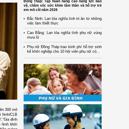
Đồng Tháp: Tập huấn nâng cao năng lực bảo
vệ, chăm sóc sức khỏe tâm thần và hỗ trợ trẻ
em mồ côi năm 2026
Bắc Ninh: Lan tỏa nghĩa tình tri ân từ những
việc làm thiết thực
Cao Bằng: Lan tỏa nghĩa tình phụ nữ vùng
mưa lũ
Phụ nữ Đồng Tháp trao kinh phí hỗ trợ sinh
kế khởi nghiệp cho 10 hội viên phụ nữ có...
rên 300 mô
ô hình/CLB
m”,“Gia đình
 hình khởi