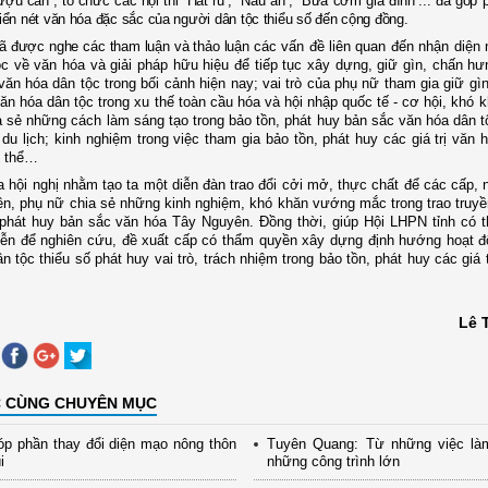
̛ợu cần”, tổ chức các hội thi “Hát ru”, “Nấu ăn”, “Bữa cơm gia đình”... đã góp
triển nét văn hóa đặc sắc của người dân tộc thiểu số đến cộng đồng.
đã được nghe các tham luận và thảo luận
các vấn đề liên quan đến nhận diện
c về văn hóa và giải pháp hữu hiệu để tiếp tục xây dựng, giữ gìn, chấn hư
 văn hóa dân tộc trong bối cảnh hiện nay; vai trò của phụ nữ tham gia giữ gì
ăn hóa dân tộc trong xu thế toàn cầu hóa và hội nhập quốc tế - cơ hội, khó 
a sẻ những cách làm sáng tạo trong bảo tồn, phát huy bản sắc văn hóa dân t
n du lịch; kinh nghiệm trong việc tham gia bảo tồn, phát huy các giá trị văn 
t thể…
 hội nghị nhằm tạo ta một diễn đàn trao đổi cởi mở, thực chất để các cấp, 
iên, phụ nữ chia sẻ những kinh nghiệm, khó khăn vướng mắc trong trao truyền
phát huy bản sắc văn hóa Tây Nguyên. Đồng thời, giúp Hội LHPN tỉnh có t
iễn để nghiên cứu, đề xuất cấp có thẩm quyền xây dựng định hướng hoạt đọ
̂n tộc thiểu số phát huy vai trò, trách nhiệm trong bảo tồn, phát huy các giá t
Lê 
C CÙNG CHUYÊN MỤC
p phần thay đổi diện mạo nông thôn
Tuyên Quang: Từ những việc là
i
những công trình lớn