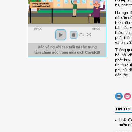
nghiệp “Ru
bá, phát 
Hội nghị 
đề xấu độ
triển nền
bản sắc v
00:00
00:00
thức; chi
phát triể
và phi vậ
Bảo vệ người cao tuổi tại các trung
Thông qua
tâm chăm sóc trong mùa dịch Covid-19
bộ, hội v
phát huy 
tin thực t
phụ nữ da
dân tộc.
TIN TỨ
Huế: Gó
miền nú