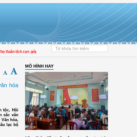
Xuân tích cực góp phần nâng cao tỷ lệ người dân tham gia bảo hiểm y tế
MÔ HÌNH HAY
 văn hóa
 tộc, Hội
n sắc văn
ở Văn hóa,
câu lạc bộ