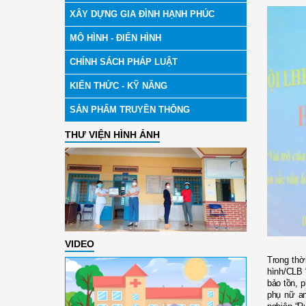
XÂY DỰNG GIA ĐÌNH HẠNH PHÚC
MÔ HÌNH - ĐIỂN HÌNH
CHÍNH SÁCH PHÁP LUẬT
KIẾN THỨC - KỸ NĂNG
SẢN PHẨM TRUYỀN THÔNG
THƯ VIỆN HÌNH ẢNH
VIDEO
Trong thời
hình/CLB “
bảo tồn, 
phụ nữ an