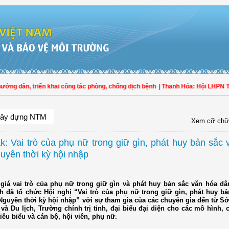
g dẫn, triển khai công tác phòng, chống dịch bệnh
| Thanh Hóa: Hội LHPN Thọ 
ây dựng NTM
Xem cỡ chữ
k: Vai trò của phụ nữ trong giữ gìn, phát huy bản sắc
uyên thời kỳ hội nhập
giá vai trò của phụ nữ trong giữ gìn và phát huy bản sắc văn hóa dân
h đã tổ chức Hội nghị “Vai trò của phụ nữ trong giữ gìn, phát huy bả
Nguyên thời kỳ hội nhập” với sự tham gia của các chuyên gia đến từ S
và Du lịch, Trường chính trị tỉnh, đại biểu đại diện cho các mô hình, 
iêu biểu và cán bộ, hội viên, phụ nữ.