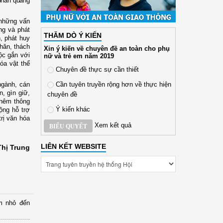
 phần quảng
 những vấn
ng và phát
THĂM DÒ Ý KIẾN
n, phát huy
khăn, thách
Xin ý kiến về chuyên đề an toàn cho phụ
ộc gắn với
nữ và trẻ em năm 2019
hóa vật thể
Chuyên đề thực sự cần thiết
Cần tuyên truyền rộng hơn về thực hiện
ngành, cán
, gìn giữ,
chuyên đề
hêm thông
Ý kiến khác
̂ng hỗ trợ
rị văn hóa
Xem kết quả
BIỂU QUYẾT
LIÊN KẾT WEBSITE
Thị Trung
m nhỏ đến