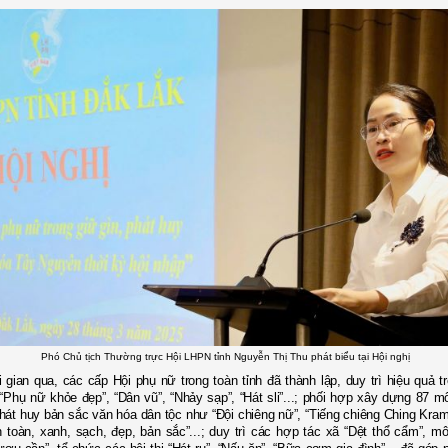
Phó Chủ tịch Thường trực Hội LHPN tỉnh Nguyễn Thị Thu phát biểu tại Hội nghị
 gian qua, các cấp Hội phụ nữ trong toàn tỉnh đã thành lập, duy trì hiệu quả t
Phụ nữ khỏe đẹp”, “Dân vũ”, “Nhảy sạp”, “Hát sli”...; phối hợp xây dựng 87 m
phát huy bản sắc văn hóa dân tộc như “Đội chiêng nữ”, “Tiếng chiêng Ching Kra
 toàn, xanh, sạch, đẹp, bản sắc”...; duy trì các hợp tác xã “Dệt thổ cẩm”, mô