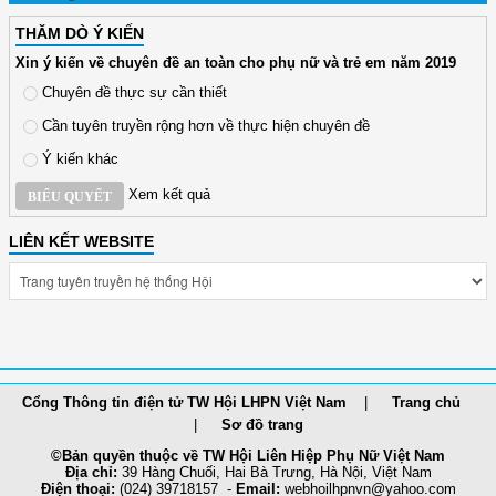
THĂM DÒ Ý KIẾN
Xin ý kiến về chuyên đề an toàn cho phụ nữ và trẻ em năm 2019
Chuyên đề thực sự cần thiết
Cần tuyên truyền rộng hơn về thực hiện chuyên đề
Ý kiến khác
Xem kết quả
BIỂU QUYẾT
LIÊN KẾT WEBSITE
Cổng Thông tin điện tử TW Hội LHPN Việt Nam
Trang chủ
Sơ đồ trang
©Bản quyền thuộc về TW Hội Liên Hiệp Phụ Nữ Việt Nam
Địa chỉ:
39 Hàng Chuối, Hai Bà Trưng, Hà Nội, Việt Nam
Điện thoại:
(024) 39718157 -
Email:
webhoilh
pnvn@yahoo.com