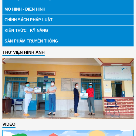
MÔ HÌNH - ĐIỂN HÌNH
CHÍNH SÁCH PHÁP LUẬT
KIẾN THỨC - KỸ NĂNG
SẢN PHẨM TRUYỀN THÔNG
THƯ VIỆN HÌNH ẢNH
VIDEO