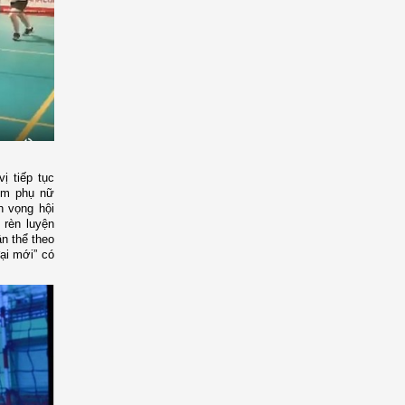
ị tiếp tục
 em phụ nữ
n vọng hội
 rèn luyện
ân thể theo
ại mới” có