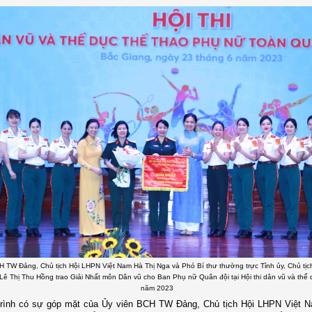
H TW Đảng, Chủ tịch Hội LHPN Việt Nam Hà Thị Nga và Phó Bí thư thường trực Tỉnh ủy, Chủ tịc
Lê Thị Thu Hồng trao Giải Nhất môn Dân vũ cho Ban Phụ nữ Quân đội tại Hội thi dân vũ và thể 
năm 2023
rình có sự góp mặt của Ủy viên BCH TW Đảng, Chủ tịch Hội LHPN Việt N