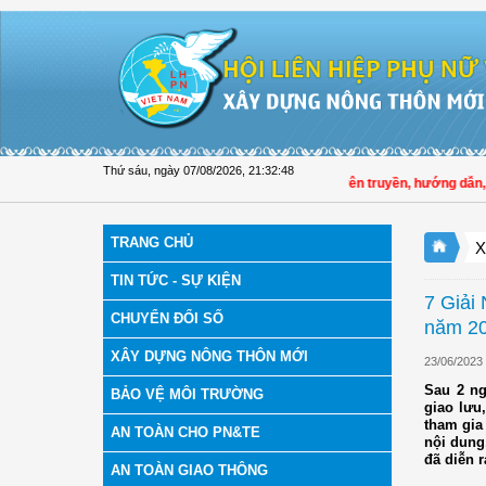
Truy cập nội dung luôn
Thứ sáu, ngày 07/08/2026
,
21:32:49
Hội LHPN tỉnh Đồng Tháp tuyên truyền, hướng dẫn, triển kh
TRANG CHỦ
X
TIN TỨC - SỰ KIỆN
7 Giải 
CHUYỂN ĐỔI SỐ
năm 2
XÂY DỰNG NÔNG THÔN MỚI
23/06/2023
Sau 2 ng
BẢO VỆ MÔI TRƯỜNG
giao lưu
tham gia
AN TOÀN CHO PN&TE
nội dung
đã diễn r
AN TOÀN GIAO THÔNG