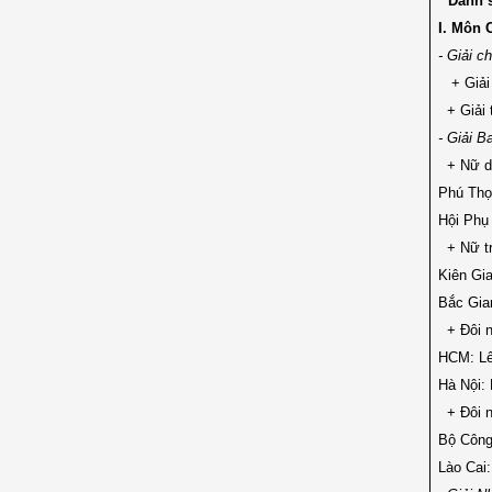
* Danh 
I. Môn 
- Giải c
+ Giải 
+ Giải 
- Giải B
+ Nữ dư
Phú Thọ
Hội Phụ
+ Nữ tr
Kiên Gi
Bắc Gia
+ Đôi n
HCM: Lê
Hà Nội:
+ Đôi n
Bộ Công
Lào Cai