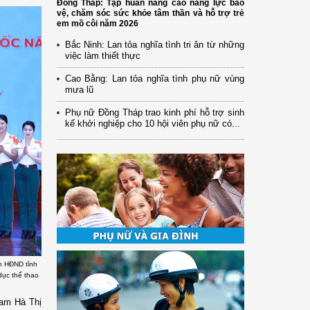
Đồng Tháp: Tập huấn nâng cao năng lực bảo
vệ, chăm sóc sức khỏe tâm thần và hỗ trợ trẻ
em mồ côi năm 2026
Bắc Ninh: Lan tỏa nghĩa tình tri ân từ những
việc làm thiết thực
Cao Bằng: Lan tỏa nghĩa tình phụ nữ vùng
mưa lũ
Phụ nữ Đồng Tháp trao kinh phí hỗ trợ sinh
kế khởi nghiệp cho 10 hội viên phụ nữ có...
h HĐND tỉnh
dục thể thao
am Hà Thị