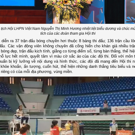
tịch Hội LHPN Việt Nam Nguyễn Thị Minh Hương nhiệt liệt biểu dương và chúc m
tích của các đoàn tham gia Hội thi
ã diễn ra 37 trận đấu bóng chuyền hơi thuộc 8 bảng thi đấu; 136 trận cầu lô
đấu. Các vận động viên không chuyên đã cống hiến cho khán giả nhiều trậ
 bóng đẹp, trận đấu kịch tính, giằng co từng điểm số, từng bàn thắng, thể hiệ
nỗ lực hết mình, quyết tâm vì màu cờ sắc áo của các đội thi. Đối với môn t
huẩn bị kỹ lưỡng về nội dung và hình thức, các đội đã mang đến Hội thi
n khỏe khoắn, ấn tượng, cuốn hút, thể hiện những danh thắng tiêu biểu và n
 riêng có của mỗi địa phương, vùng miền.