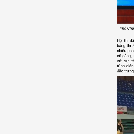
Phó Chủ 
Hội thi đ
bảng thi 
nhiều pha
cố gắng, 
với sự c
trình diễ
đặc trưng