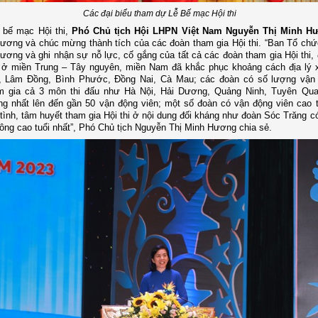
Các đại biểu tham dự Lễ Bế mạc Hội thi
 bế mạc Hội thi,
Phó Chủ tịch Hội LHPN Việt Nam Nguyễn Thị Minh H
 dương và chúc mừng thành tích của các đoàn tham gia Hội thi. “Ban Tổ chức
 dương và ghi nhận sự nỗ lực, cố gắng của tất cả các đoàn tham gia Hội thi, 
 ở miền Trung – Tây nguyên, miền Nam đã khắc phục khoảng cách địa lý 
 Lâm Đồng, Bình Phước, Đồng Nai, Cà Mau; các đoàn có số lượng vận 
m gia cả 3 môn thi đấu như Hà Nội, Hải Dương, Quảng Ninh, Tuyên Qua
g nhất lên đến gần 50 vận động viên; một số đoàn có vận động viên cao 
 tình, tâm huyết tham gia Hội thi ở nội dung đối kháng như đoàn Sóc Trăng c
lông cao tuổi nhất”, Phó Chủ tịch Nguyễn Thị Minh Hương chia sẻ.