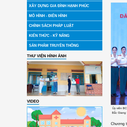
XÂY DỰNG GIA ĐÌNH HẠNH PHÚC
MÔ HÌNH - ĐIỂN HÌNH
CHÍNH SÁCH PHÁP LUẬT
KIẾN THỨC - KỸ NĂNG
SẢN PHẨM TRUYỀN THÔNG
THƯ VIỆN HÌNH ẢNH
VIDEO
Ủy viên BC
Bắc Giang 
Chương t