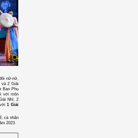
đôi nữ-nữ,
 và 2 Giải
từ Ban Phụ
ối với môn
iải Nhì, 2
 với
1 Giải
ể, cá nhân
năm 2023.