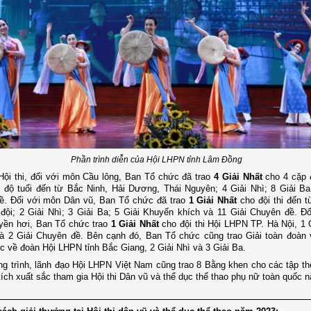
Phần trình diễn của Hội LHPN tỉnh Lâm Đồng
Hội thi, đối với môn Cầu lông, Ban Tổ chức đã trao
4 Giải Nhất
cho 4 cặp 
độ tuổi đến từ Bắc Ninh, Hải Dương, Thái Nguyên; 4 Giải Nhì; 8 Giải Ba
ề. Đối với môn Dân vũ, Ban Tổ chức đã trao
1 Giải Nhất
cho đội thi đến 
ội; 2 Giải Nhì; 3 Giải Ba; 5 Giải Khuyến khích và 11 Giải Chuyên đề. Đ
yền hơi, Ban Tổ chức trao
1 Giải Nhất
cho đội thi Hội LHPN TP. Hà Nội, 1 G
và 2 Giải Chuyên đề. Bên cạnh đó, Ban Tổ chức cũng trao Giải toàn đoàn
c về đoàn Hội LHPN tỉnh Bắc Giang, 2 Giải Nhì và 3 Giải Ba.
g trình, lãnh đạo Hội LHPN Việt Nam cũng trao 8 Bằng khen cho các tập th
tích xuất sắc tham gia Hội thi Dân vũ và thể dục thể thao phụ nữ toàn quốc 