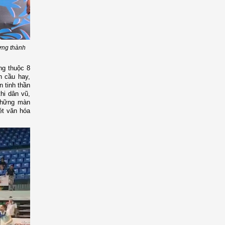
ừng thành
ng thuộc 8
n cầu hay,
n tinh thần
hi dân vũ,
 những màn
ét văn hóa