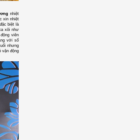
ương
nhiệt
 xin nhiệt
đặc biệt là
xa xôi như
động viên
ng với số
tuổi nhưng
ó vận động