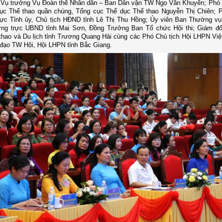
 Vụ trưởng Vụ Đoàn thể Nhân dân – Ban Dân vận TW Ngọ Văn Khuyến; Phó
ục Thể thao quần chúng, Tổng cục Thể dục Thể thao Nguyễn Thị Chiên; 
rực Tỉnh ủy, Chủ tịch HĐND tỉnh Lê Thị Thu Hồng; Ủy viên Ban Thường v
ờng trực UBND tỉnh Mai Sơn, Đồng Trưởng Ban Tổ chức Hội thi; Giám đ
thao và Du lịch tỉnh Trương Quang Hải cùng các Phó Chủ tịch Hội LHPN Việ
 đạo TW Hội, Hội LHPN tỉnh Bắc Giang.