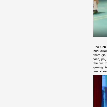
Phó Chủ 
nuôi dưỡ
tham gia;
viên, phụ
thể dục t
gương Bác
sức khỏe 