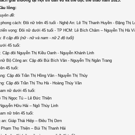
sách giải thưởng tại Hội thi dân vũ và thể dục thể thao năm 2023:
Cầu lông:
huyên đề:
phong cách: Đôi nữ trên 45 tuổi - Nghệ An: Lê Thị Thanh Huyền - Đặng Thị 
triển vọng: Đôi nữ dưới 45 tuổi - TP HCM: Lê Bích Châm – Nguyễn Thị Hà Vi
a: 8 cặp đôi (nữ - nữ và nam - nữ 2 độ tuổi)
ới 45 tuổi:
: Cặp đôi Nguyễn Thị Kiều Oanh - Nguyễn Khánh Linh
 nữ Bộ Công an: Cặp đôi Bùi Bích Vân - Nguyễn Thị Ngân Trang
ên 45 tuổi:
ang: Cặp đôi Trần Thị Hồng Vân - Nguyễn Thị Thủy
ng: Cặp đôi Trần Thị Thu Hà - Hoàng Thúy Vân
am nữ dưới 45 tuổi:
 Thị Ngọc Tú – Lê Đức Thiện
 Nguyễn Hữu Hải – Ngô Thùy Linh
am nữ trên 45 tuổi:
 an: Giáp Thái Hiệp – Điêu Thị Dơn
: Phạm Thọ Thiện – Bùi Thị Thanh Hải