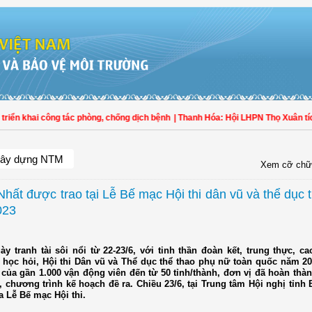
ai công tác phòng, chống dịch bệnh
| Thanh Hóa: Hội LHPN Thọ Xuân tích cực g
ây dựng NTM
Xem cỡ chữ
Nhất được trao tại Lễ Bế mạc Hội thi dân vũ và thể dục 
023
ày tranh tài sôi nổi từ 22-23/6, với tinh thần đoàn kết, trung thực, c
, học hỏi, Hội thi Dân vũ và Thể dục thể thao phụ nữ toàn quốc năm 2
 của gần 1.000 vận động viên đến từ 50 tỉnh/thành, đơn vị đã hoàn thà
, chương trình kế hoạch đề ra. Chiều 23/6, tại Trung tâm Hội nghị tỉnh
a Lễ Bế mạc Hội thi.