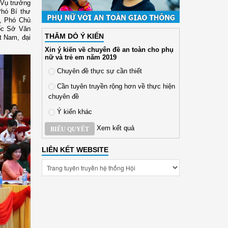
 Vụ trưởng
Phó Bí thư
ụ, Phó Chủ
ốc Sở Văn
THĂM DÒ Ý KIẾN
t Nam, đại
Xin ý kiến về chuyên đề an toàn cho phụ
nữ và trẻ em năm 2019
Chuyên đề thực sự cần thiết
Cần tuyên truyền rộng hơn về thực hiện
chuyên đề
Ý kiến khác
Xem kết quả
BIỂU QUYẾT
LIÊN KẾT WEBSITE