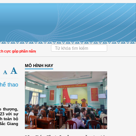
óp phần nâng cao tỷ lệ người dân tham gia bảo hiểm y tế
MÔ HÌNH HAY
thể thao
ao thượng,
023 với sự
nh toàn bộ
 Bắc Giang