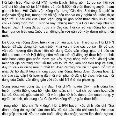
Hội Liên hiệp Phụ nữ (LHPN) huyện Bạch Thông gồm 15 cơ sở Hội với
147 chi hội phụ nữ tại 147 thôn, có trên 5.500 hội viên thường xuyên tham
gia sinh hoạt Hội. Cuộc vận động xây dựng “Gia đình 5 không, 3 sạch” là
cuộc vận động lớn, mang tính xã hội hóa cao và có ý nghĩa sâu sắc; thực
hiện tốt 08 tiêu chí của Cuộc vận động sẽ góp phần thực hiện 08/19 tiêu
chí xã nông thôn mới. Chính vì vậy, những năm qua Hội Liên hiệp Phụ nữ
huyện Bạch Thông đã tích cực chỉ đạo các Hội cơ sở vận động hội viên
tham gia có hiệu quả Cuộc vận động gắn với gắn với xây dựng nông thôn
mới.
Để Cuộc vận động được triển khai có hiệu quả, Ban Thường vụ Hội LHPN
huyện đã xây dựng kế hoạch triển khai và chỉ đạo các cơ sở Hội về các
văn bản hướng dẫn thực hiện nội dung Cuộc vận động; giao chỉ tiêu cụ
thể cho các cơ sở Hội (hằng năm mỗi cơ sở hội đăng ký thực hiện ít nhất
một hoạt động góp phần tham gia xây dựng nông thôn mới; đô thị văn
minh tại địa phương như: Hỗ trợ xây lò đốt rác, làm nhà tiêu hợp vệ sinh,
duy trì và xây dựng mới ít nhất 01 đoạn đường phụ nữ tự quản; hỗ trợ ít
nhất 02 hộ đạt 8 tiêu chí của cuộc vận động; trồng đoạn đường hoa…);
chỉ đạo các cấp Hội hướng dẫn hội viên phụ nữ đăng ký thực hiện các nội
dung của Cuộc vận động gắn với tiêu chí NTM ở địa phương.
Song song với công tác chỉ đạo, Hội LHPN huyện đẩy mạnh công tác
tuyên truyền thông qua hội nghị, tập huấn, sinh hoạt chi bộ, sinh hoạt câu
lạc bộ. Qua đó, giúp cán bộ, hội viên, phụ nữ hiểu được tầm quan trọng, ý
nghĩa, lợi ích, nội dung của Cuộc vận động để tự giác thực hiện.
Trong nhóm tiêu chí “5 không”, Hội LHPN huyện xác định tiêu chí “Gia
đình không đói nghèo” làm đòn bẩy để đạt các tiêu chí còn lại. Với mục
tiêu giúp phụ nữ đầu tư sản xuất, tăng thu nhập, vươn lên thoát nghèo,