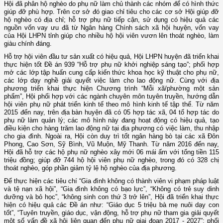
Hội đã phân hộ nghèo do phụ nữ làm chủ thành các nhóm để có hình thức
giúp đỡ phù hợp. Trên cơ sở đó giao chỉ tiêu cho các cơ sở Hội giúp đỡ
hộ nghèo có địa chỉ; hỗ trợ phụ nữ tiếp cận, sử dụng có hiệu quả các
nguồn vốn vay ưu đã từ Ngân hàng Chính sách xã hội huyện, vốn vay
của Hội LHPN tỉnh giúp cho nhiều hộ hội viên vươn lên thoát nghèo, làm
giàu chính đáng.
Hỗ trợ hội viên đầu tư sản xuất có hiệu quả, Hội LHPN huyện đã triển khai
thực hiện tốt Đề án 939 “Hỗ trợ phụ nữ khởi nghiệp sáng tạo”; phối hợp
mở các lớp tập huấn cung cấp kiến thức khoa học kỹ thuật cho phụ nữ,
các lớp dạy nghề giải quyết việc làm cho lao động nữ. Cùng với địa
phương triển khai thực hiện Chương trình “Mỗi xã/phường một sản
phẩm”, Hội phối hợp với các ngành chuyên môn tuyên truyền, hướng dẫn
hội viên phụ nữ phát triển kinh tế theo mô hình kinh tế tập thể. Từ năm
2015 đến nay, trên địa bàn huyện đã có 05 hợp tác xã, 04 tổ hợp tác do
phụ nữ làm quản lý; các mô hình này đang hoạt động có hiệu quả, tạo
điều kiện cho hàng trăm lao động nữ tại địa phương có việc làm, thu nhập
cho gia đình. Ngoài ra, Hội còn duy trì tốt ngân hàng bò tại các xã Đôn
Phong, Cao Sơn, Sỹ Bình, Vũ Muộn, Mỹ Thanh. Từ năm 2016 đến nay,
Hội đã hỗ trợ các hộ phụ nữ nghèo xây mới 06 mái ấm với tổng tiền 115
triệu đồng; giúp đỡ 744 hộ hội viên phụ nữ nghèo, trong đó có 328 chị
thoát nghèo, góp phần giảm tỷ lệ hộ nghèo của địa phương.
Để thực hiện các tiêu chí “Gia đình không có thành viên vi phạm pháp luật
và tệ nạn xã hội”, “Gia đình không có bạo lực”, “Không có trẻ suy dinh
dưỡng và bỏ học”, “không sinh con thứ 3 trở lên”, Hội đã triển khai thực
hiện có hiệu quả các Đề án như: “Giáo dục 5 triệu bà mẹ nuôi dạy con
tốt”, “Tuyên truyền, giáo dục, vận động, hỗ trợ phụ nữ tham gia giải quyết
một số vấn đề xã hội liên quan đến phụ nữ giai đoạn 2017 - 2027”; phối