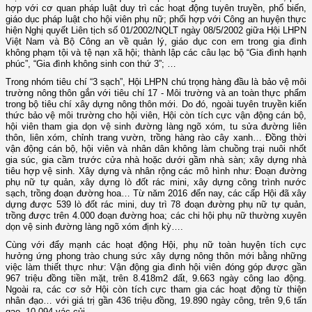
hợp với cơ quan pháp luật duy trì các hoạt động tuyên truyền, phổ biến,
giáo dục pháp luật cho hội viên phụ nữ; phối hợp với Công an huyện thực
hiện Nghị quyết Liên tịch số 01/2002/NQLT ngày 08/5/2002 giữa Hội LHPN
Việt Nam và Bộ Công an về quản lý, giáo dục con em trong gia đình
không phạm tội và tệ nạn xã hội; thành lập các câu lạc bộ “Gia đình hạnh
phúc”, “Gia đình không sinh con thứ 3”; …
Trong nhóm tiêu chí “3 sạch”, Hội LHPN chú trọng hàng đầu là bảo vệ môi
trường nông thôn gắn với tiêu chí 17 - Môi trường và an toàn thực phẩm
trong bộ tiêu chí xây dựng nông thôn mới. Do đó, ngoài tuyên truyền kiến
thức bảo vệ môi trường cho hội viên, Hội còn tích cực vận động cán bộ,
hội viên tham gia dọn vệ sinh đường làng ngõ xóm, tu sửa đường liên
thôn, liên xóm, chỉnh trang vườn, trồng hàng rào cây xanh… Đồng thời
vận động cán bộ, hội viên và nhân dân không làm chuồng trại nuôi nhốt
gia súc, gia cầm trước cửa nhà hoặc dưới gầm nhà sàn; xây dựng nhà
tiêu hợp vệ sinh. Xây dựng và nhân rộng các mô hình như: Đoạn đường
phụ nữ tự quản, xây dựng lò đốt rác mini, xây dựng công trình nước
sạch, trồng đoạn đường hoa… Từ năm 2016 đến nay, các cấp Hội đã xây
dựng được 539 lò đốt rác mini, duy trì 78 đoạn đường phụ nữ tự quản,
trồng được trên 4.000 đoạn đường hoa; các chi hội phụ nữ thường xuyên
dọn vệ sinh đường làng ngõ xóm định kỳ….
Cùng với đẩy mạnh các hoạt động Hội, phụ nữ toàn huyện tích cực
hưởng ứng phong trào chung sức xây dựng nông thôn mới bằng những
việc làm thiết thực như: Vận động gia đình hội viên đóng góp được gần
967 triệu đồng tiền mặt, trên 8.418m2 đất, 9.663 ngày công lao động.
Ngoài ra, các cơ sở Hội còn tích cực tham gia các hoạt động từ thiện
nhân đạo… với giá trị gần 436 triệu đồng, 19.890 ngày công, trên 9,6 tấn
gạo, 10.094 vác củi.