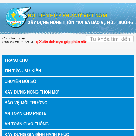
Truy cập nội dung luôn
OK
Chủ nhật, ngày
Hóa: Hội LHPN Thọ Xuân tích cực góp phần nâng cao tỷ lệ người dân tham gia b
09/08/2026
,
05:59:52
TRANG CHỦ
TIN TỨC - SỰ KIỆN
CHUYỂN ĐỔI SỐ
XÂY DỰNG NÔNG THÔN MỚI
BẢO VỆ MÔI TRƯỜNG
AN TOÀN CHO PN&TE
AN TOÀN GIAO THÔNG
XÂY DỰNG GIA ĐÌNH HẠNH PHÚC