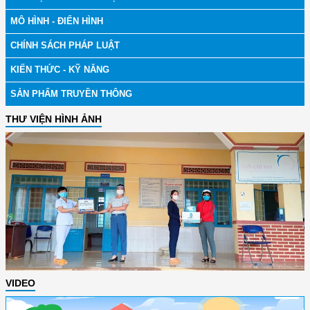
MÔ HÌNH - ĐIỂN HÌNH
CHÍNH SÁCH PHÁP LUẬT
KIẾN THỨC - KỸ NĂNG
SẢN PHẨM TRUYỀN THÔNG
THƯ VIỆN HÌNH ẢNH
VIDEO