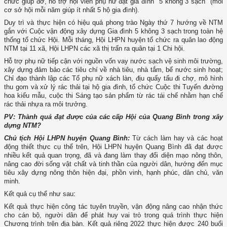
chức giúp đỡ, hỗ trợ hội viên phụ nữ đạt gia đình "5 không 3 sạch" (mỗi
cơ sở hội mỗi năm giúp ít nhất 5 hộ gia đình).
Duy trì và thực hiện có hiệu quả phong trào Ngày thứ 7 hướng về NTM
gắn với Cuộc vận động xây dựng Gia đình 5 không 3 sạch trong toàn hệ
thống tổ chức Hội. Mỗi tháng, Hội LHPN huyện tổ chức ra quân lao động
NTM tại 11 xã, Hội LHPN các xã thị trấn ra quân tại 1 Chi hội.
Hỗ trợ phụ nữ tiếp cận với nguồn vốn vay nước sạch vệ sinh môi trường,
xây dựng đảm bảo các tiêu chí về nhà tiêu, nhà tắm, bể nước sinh hoạt;
Chỉ đạo thành lập các Tổ phụ nữ xách làn, địu quấy tấu đi chợ, mô hình
thu gom và xử lý rác thải tại hộ gia đình, tổ chức Cuộc thi Tuyến đường
hoa kiểu mẫu, cuộc thi Sáng tạo sản phẩm từ rác tái chế nhằm hạn chế
rác thải nhựa ra môi trưởng.
PV: Thành quả đạt được của các cấp Hội của Quang Bình trong xây
dựng NTM?
Chủ tịch Hội LHPN huyện Quang Bình:
Từ cách làm hay và các hoạt
động thiết thực cụ thể trên, Hội LHPN huyện Quang Bình đã đạt được
nhiều kết quả quan trọng, đã và đang làm thay đổi diện mạo nông thôn,
nâng cao đời sống vật chất và tinh thần của người dân, hướng đến mục
tiêu xây dựng nông thôn hiện đại, phồn vinh, hạnh phúc, dân chủ, văn
minh.
Kết quả cụ thể như sau:
Kết quả thực hiện công tác tuyên truyền, vận động nâng cao nhận thức
cho cán bộ, người dân để phát huy vai trò trong quá trình thực hiện
Chương trình trên địa bàn. Kết quả riêng 2022 thực hiện được 240 buổi