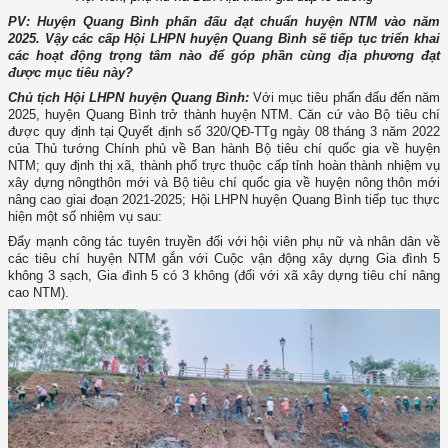
PV: Huyện Quang Bình phấn đấu đạt chuẩn huyện NTM vào năm
2025. Vậy các cấp Hội LHPN huyện Quang Bình sẽ tiếp tục triển khai
các hoạt động trọng tâm nào để góp phần cùng địa phương đạt
được mục tiêu này?
Chủ tịch Hội LHPN huyện Quang Bình:
Với mục tiêu phấn đấu đến năm
2025, huyện Quang Bình trở thành huyện NTM. Căn cứ vào Bộ tiêu chí
được quy định tại Quyết định số 320/QĐ-TTg ngày 08 tháng 3 năm 2022
của Thủ tướng Chính phủ về Ban hành Bộ tiêu chí quốc gia về huyện
NTM; quy định thị xã, thành phố trực thuộc cấp tỉnh hoàn thành nhiệm vụ
xây dựng nôngthôn mới và Bộ tiêu chí quốc gia về huyện nông thôn mới
nâng cao giai đoạn 2021-2025; Hội LHPN huyện Quang Bình tiếp tục thực
hiện một số nhiệm vụ sau:
Đẩy mạnh công tác tuyên truyền đối với hội viên phụ nữ và nhân dân về
các tiêu chí huyện NTM gắn với Cuộc vận động xây dựng Gia đình 5
không 3 sạch, Gia đình 5 có 3 không (đối với xã xây dựng tiêu chí nâng
cao NTM).