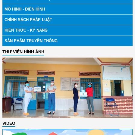
MÔ HÌNH - ĐIỂN HÌNH
CHÍNH SÁCH PHÁP LUẬT
KIẾN THỨC - KỸ NĂNG
SẢN PHẨM TRUYỀN THÔNG
THƯ VIỆN HÌNH ẢNH
VIDEO