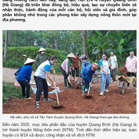
(Hà Giang) đã triển khai đồng bộ, hiệu quả, tạo sự chuyển biến về
nhận thức, hành động của mỗi cán bộ, hội viên và gia đình, góp
phần không nhỏ trong các phong trào xây dựng nông thôn mới tại
địa phương.
Hội viên, phụ nữ xã Tân Trịnh (huyện Quang Bình, Hà Giang) tham gia làm đường
Đến năm 2025, mục tiêu phấn đấu của huyện Quang Bình (Hà Giang) là
trở thành huyện Nông thôn mới (NTM). Tính đến thời điểm hiện tại, toàn
huyện có 9/14 xã được công nhận xã về đích NTM.