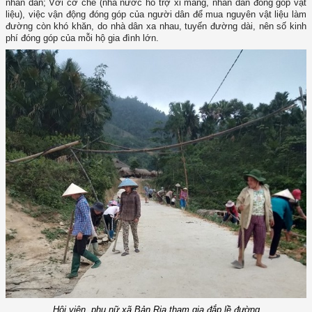
nhân dân; Với cơ chế (nhà nước hỗ trợ xi măng, nhân dân đóng góp vật
liệu), việc vận động đóng góp của người dân để mua nguyên vật liệu làm
đường còn khó khăn, do nhà dân xa nhau, tuyến đường dài, nên số kinh
phí đóng góp của mỗi hộ gia đình lớn.
Hội viên, phụ nữ xã Bản Rịa tham gia đắp lề đường