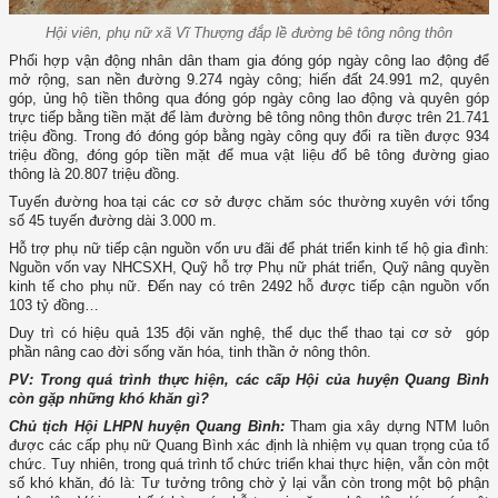
Hội viên, phụ nữ xã Vĩ Thượng đắp lề đường bê tông nông thôn
Phối hợp vận động nhân dân tham gia đóng góp ngày công lao động để
mở rộng, san nền đường 9.274 ngày công; hiến đất 24.991 m2, quyên
góp, ủng hộ tiền thông qua đóng góp ngày công lao động và quyên góp
trực tiếp bằng tiền mặt để làm đường bê tông nông thôn được trên 21.741
triệu đồng. Trong đó đóng góp bằng ngày công quy đổi ra tiền được 934
triệu đồng, đóng góp tiền mặt để mua vật liệu đổ bê tông đường giao
thông là 20.807 triệu đồng.
Tuyến đường hoa tại các cơ sở được chăm sóc thường xuyên với tổng
số 45 tuyến đường dài 3.000 m.
Hỗ trợ phụ nữ tiếp cận nguồn vốn ưu đãi để phát triển kinh tế hộ gia đình:
Nguồn vốn vay NHCSXH, Quỹ hỗ trợ Phụ nữ phát triển, Quỹ nâng quyền
kinh tế cho phụ nữ. Đến nay có trên 2492 hỗ được tiếp cận nguồn vốn
103 tỷ đồng…
Duy trì có hiệu quả 135 đội văn nghệ, thể dục thể thao tại cơ sở góp
phần nâng cao đời sống văn hóa, tinh thần ở nông thôn.
PV: Trong quá trình thực hiện, các cấp Hội của huyện Quang Bình
còn gặp những khó khăn gì?
Chủ tịch Hội LHPN huyện Quang Bình:
Tham gia xây dựng NTM luôn
được các cấp phụ nữ Quang Bình xác định là nhiệm vụ quan trọng của tổ
chức. Tuy nhiên, trong quá trình tổ chức triển khai thực hiện, vẫn còn một
số khó khăn, đó là: Tư tưởng trông chờ ỷ lại vẫn còn trong một bộ phận