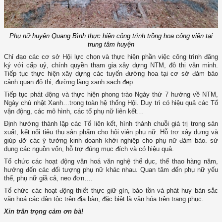
Phụ nữ huyện Quang Bình thực hiện công trình trồng hoa công viên tại
trung tâm huyện
Chỉ đạo các cơ sở Hội lực chọn và thực hiện phần việc công trình đăng
ký với cấp uỷ, chính quyền tham gia xây dựng NTM, đô thị văn minh.
Tiếp tục thực hiện xây dựng các tuyến đường hoa tại cơ sở đảm bảo
cảnh quan đô thị, đường làng xanh sạch đẹp.
Tiếp tục phát động và thực hiện phong trào Ngày thứ 7 hướng về NTM,
Ngày chủ nhật Xanh…trong toàn hệ thống Hội. Duy trì có hiệu quả các Tổ
vận động, các mô hình, các tổ phụ nữ liên kết…
Định hướng thành lập các Tổ liên kết, hình thành chuỗi giá trị trong sản
xuất, kết nối tiêu thụ sản phẩm cho hội viên phụ nữ. Hỗ trợ xây dựng và
giúp đỡ các ý tưởng kinh doanh khởi nghiệp cho phụ nữ đảm bảo. sử
dụng các nguồn vốn, hỗ trợ đúng mục đích và có hiệu quả.
Tổ chức các hoạt động văn hoá văn nghệ thể dục, thể thao hàng năm,
hướng đến các đối tượng phụ nữ khác nhau. Quan tâm đến phụ nữ yếu
thế, phụ nữ giầ cả, neo đơn….
Tổ chức các hoạt động thiết thực giữ gìn, bảo tồn và phát huy bản sắc
văn hoá các dân tộc trên địa bàn, đặc biệt là văn hóa trên trang phục.
Xin trân trọng cảm ơn bà!