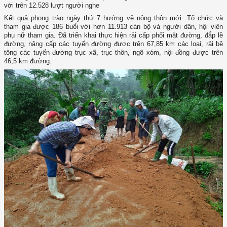
với trên 12.528 lượt người nghe
Kết quả phong trào ngày thứ 7 hướng về nông thôn mới. Tổ chức và
tham gia được 186 buổi với hơn 11.913 cán bộ và người dân, hội viên
phụ nữ tham gia. Đã triển khai thực hiện rải cấp phối mặt đường, đắp lề
đường, nâng cấp các tuyến đường được trên 67,85 km các loại, rải bê
tông các tuyến đường trục xã, trục thôn, ngõ xóm, nội đồng được trên
46,5 km đường.