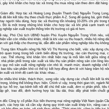
i, gây khó khăn cho hợp tác xã trong thu mua nông sản theo đơn đặt hàng
 Giám đốc Hợp tác xã Hoàng Long (huyện Thanh Oai) Nguyễn Trọng Long,
ã đã liên kết tiêu thụ theo chuỗi thực phẩm A-Z. Song để quảng bá, giới thi
tay người tiêu dùng, hợp tác xã thường tốn khoảng 10-20% chi phí trong tổ
. Đó là một trong những khó khăn cho hợp tác xã khi phải cạnh tranh v
 nghiệp sản xuất truyền thống trên thị trường có giá rẻ hơn.
ề này, Phó Chủ tịch UBND huyện Phú Xuyên Nguyễn Trọng Vĩnh nêu, việc
hiện vẫn còn nhiều khó khăn, nhất là khi vào vụ thu hoạch, nhiều hộ nông dâ
án với giá thấp cho thương lái, dẫn đến sản phẩm nông nghiệp tiêu thụ không
Trung tâm Khuyến nông Hà Nội Vũ Thị Hương cho biết, việc xây dựng chuỗ
trò quan trọng trong bối cảnh biến động thị trường, rào cản thương mại, c
 cao. Thế nhưng, khó khăn lớn nhất hiện nay là mối liên kết giữa nông 
 nhà phân phối trong sản xuất và tiêu thụ sản phẩm nông sản còn lỏng lẻo
do quy mô sản xuất nông nghiệp còn nhỏ lẻ, manh mún; doanh nghiệp chế 
 bao tiêu sản phẩm khó có thể ký kết hợp đồng đơn lẻ với hàng trăm hộ nô
n xuất và trình độ canh tác khác nhau…
n nhiều khó khăn, thách thức, song việc xây dựng các chuỗi liên kết là nh
trọng, không thể không thực hiện. Chính vì vậy, trong thời gian tới, ngành 
ếp tục hỗ trợ, tạo kênh kết nối để chủ thể sản xuất, đơn vị phân phối, tiêu
ặp gỡ, trao đổi, định hướng hợp tác lâu dài, thúc đẩy phát triển chuỗi gi
 đốc Công ty cổ phần Xúc tiến thương mại nông nghiệp Việt Nam (quận Cầ
ch, các hợp tác xã cần xây dựng quy trình sản xuất khép kín, nâng cao 
và bảo đảm an toàn, vệ sinh thực phẩm. “Thời gian tới, công ty tiếp tục li