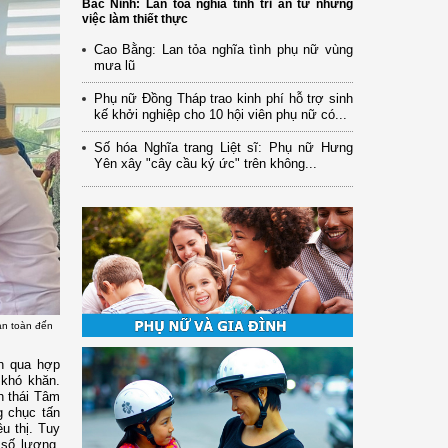
Bắc Ninh: Lan tỏa nghĩa tình tri ân từ những
việc làm thiết thực
Cao Bằng: Lan tỏa nghĩa tình phụ nữ vùng
mưa lũ
Phụ nữ Đồng Tháp trao kinh phí hỗ trợ sinh
kế khởi nghiệp cho 10 hội viên phụ nữ có...
Số hóa Nghĩa trang Liệt sĩ: Phụ nữ Hưng
Yên xây "cây cầu ký ức" trên không...
an toàn đến
ản qua hợp
 khó khăn.
h thái Tâm
g chục tấn
u thị. Tuy
 số lượng,