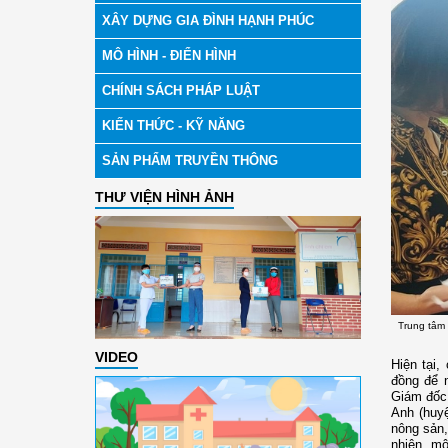
XÂY DỰNG GIA ĐÌNH HẠNH PHÚC
MÔ HÌNH - ĐIỂN HÌNH
CHÍNH SÁCH PHÁP LUẬT
KIẾN THỨC - KỸ NĂNG
SẢN PHẨM TRUYỀN THÔNG
THƯ VIỆN HÌNH ẢNH
Trung tâm
VIDEO
Hiện tại,
đồng để n
Giám đốc 
Anh (huy
nông sản,
nhiên, m