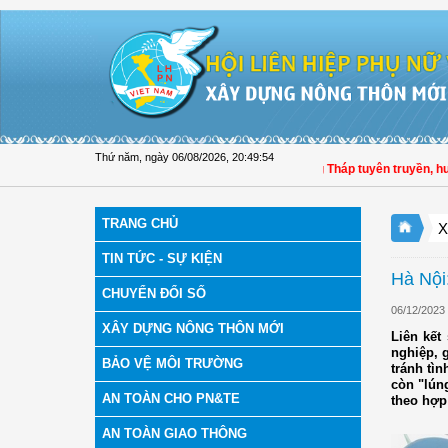
Truy cập nội dung luôn
Thứ năm, ngày 06/08/2026
,
20:49:55
Hội LHPN tỉnh Đồng Tháp tuyên truyền, hướng 
TRANG CHỦ
X
TIN TỨC - SỰ KIỆN
Hà Nội:
CHUYỂN ĐỔI SỐ
06/12/2023
XÂY DỰNG NÔNG THÔN MỚI
Liên kết
nghiệp, g
BẢO VỆ MÔI TRƯỜNG
tránh tì
còn "lún
AN TOÀN CHO PN&TE
theo hợp
AN TOÀN GIAO THÔNG