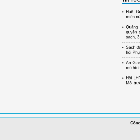
Huế: Gó
miền nú
Quảng N
quyền t
sạch, 3
Sạch đ
hội Phụ
An Gia
mô hình
Hội LH
Môi trư
Cổng