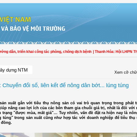
dẫn, triển khai công tác phòng, chống dịch bệnh
| Thanh Hóa: Hội LHPN Thọ Xu
ây dựng NTM
Xem cỡ chữ
 Chuyển đổi số, liên kết để nông dân bớt... lúng túng
 sản xuất gắn với tiêu thụ nông sản có vai trò quan trọng trong phát 
iúp nâng cao lợi ích của các bên tham gia chuỗi giá trị, nhất là đối với
nh trạng "được mùa, mất giá"… Tuy nhiên, vấn đề đặt ra hiện nay là nô
g túng" trong sản xuất cũng như hợp tác với doanh nghiệp để tiêu thụ
 đồng.