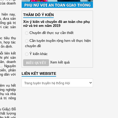
 của doanh
 hiện nay,
THĂM DÒ Ý KIẾN
ệu, đưa sản
Xin ý kiến về chuyên đề an toàn cho phụ
ng giá trị
nữ và trẻ em năm 2019
ới các sản
Chuyên đề thực sự cần thiết
 tiêu thụ
Cần tuyên truyền rộng hơn về thực hiện
n, hợp tác
chuyên đề
 ổn định.
i liên kết
Ý kiến khác
hi phí sản
dân, doanh
Xem kết quả
BIỂU QUYẾT
... Nguyên
biến, phân
LIÊN KẾT WEBSITE
ng dân với
iệm vụ hết
Nông nghiệp
 thụ và nhà
á trị nông
u Giấy) Đỗ
chất lượng
ên kết với