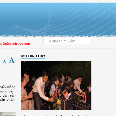
ân tích cực góp phần nâng cao tỷ lệ người dân tham gia bảo hiểm y tế
MÔ HÌNH HAY
triển nông
 nông dân,
ng dân vẫn
 sản phẩm