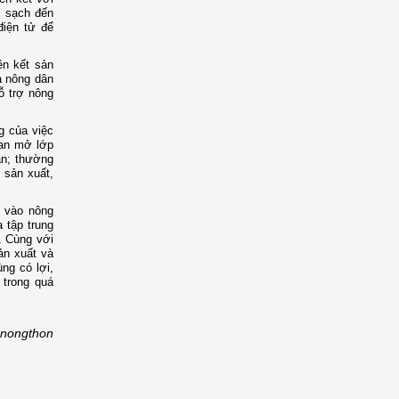
m sạch đến
điện tử để
ên kết sản
ả nông dân
ỗ trợ nông
g của việc
uan mở lớp
ân; thường
 sản xuất,
ư vào nông
a tập trung
. Cùng với
ản xuất và
ng có lợi,
 trong quá
enongthon