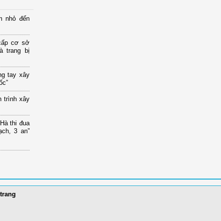
m nhỏ đến
cấp cơ sở
 trang bị
ng tay xây
ốc”
 trình xây
à thi đua
ạch, 3 an”
trang