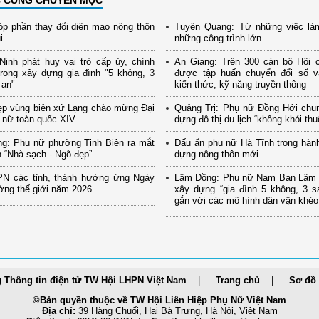
p phần thay đổi diện mạo nông thôn
Tuyên Quang: Từ những việc là
i
những công trình lớn
inh phát huy vai trò cấp ủy, chính
An Giang: Trên 300 cán bộ Hội 
rong xây dựng gia đình "5 không, 3
được tập huấn chuyển đổi số và
 an"
kiến thức, kỹ năng truyền thông
ẹp vùng biên xứ Lạng chào mừng Đại
Quảng Trị: Phụ nữ Đồng Hới chu
 nữ toàn quốc XIV
dựng đô thị du lịch “không khói thu
ng: Phụ nữ phường Tịnh Biên ra mắt
Dấu ấn phụ nữ Hà Tĩnh trong hành
 “Nhà sạch - Ngõ đẹp”
dựng nông thôn mới
PN các tỉnh, thành hưởng ứng Ngày
Lâm Đồng: Phụ nữ Nam Ban Lâm H
ờng thế giới năm 2026
xây dựng “gia đình 5 không, 3 s
gắn với các mô hình dân vận khéo
 Thông tin điện tử TW Hội LHPN Việt Nam
Trang chủ
Sơ đồ 
©Bản quyền thuộc về TW Hội Liên Hiệp Phụ Nữ Việt Nam
Địa chỉ:
39 Hàng Chuối, Hai Bà Trưng, Hà Nội, Việt Nam