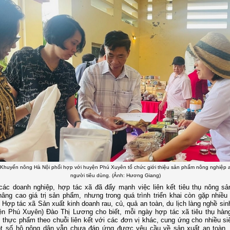
 Khuyến nông Hà Nội phối hợp với huyện Phú Xuyên tổ chức giới thiệu sản phẩm nông nghiệp 
người tiêu dùng. (Ảnh: Hương Giang)
 các doanh nghiệp, hợp tác xã đã đẩy mạnh việc liên kết tiêu thụ nông s
âng cao giá trị sản phẩm, nhưng trong quá trình triển khai còn gặp nhiều
Hợp tác xã Sản xuất kinh doanh rau, củ, quả an toàn, du lịch làng nghề sin
ện Phú Xuyên) Đào Thị Lương cho biết, mỗi ngày hợp tác xã tiêu thụ hàn
 thực phẩm theo chuỗi liên kết với các đơn vị khác, cung ứng cho nhiều siê
ột số hộ nông dân vẫn chưa đáp ứng được yêu cầu về sản xuất an toàn,