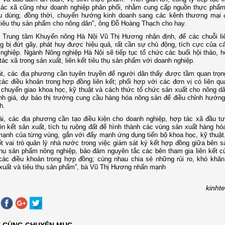
tác xã cũng như doanh nghiệp phân phối, nhằm cung cấp nguồn thực phẩ
êu dùng; đồng thời, chuyển hướng kinh doanh sang các kênh thương mại 
tiêu thụ sản phẩm cho nông dân", ông Đỗ Hoàng Thạch cho hay.
 Trung tâm Khuyến nông Hà Nội Vũ Thị Hương nhận định, để các chuỗi li
g bị đứt gãy, phát huy được hiệu quả, rất cần sự chủ động, tích cực của c
nghiệp. Ngành Nông nghiệp Hà Nội sẽ tiếp tục tổ chức các buổi hội thảo, h
tác xã trong sản xuất, liên kết tiêu thụ sản phẩm với doanh nghiệp.
, các địa phương cần tuyên truyền để người dân thấy được tầm quan trọn
các điều khoản trong hợp đồng liên kết; phối hợp với các đơn vị có liên q
 chuyển giao khoa học, kỹ thuật và cách thức tổ chức sản xuất cho nông d
h giá, dự báo thị trường cung cầu hàng hóa nông sản để điều chỉnh hướng
h.
ài, các địa phương cần tạo điều kiện cho doanh nghiệp, hợp tác xã đầu t
iên kết sản xuất, tích tụ ruộng đất để hình thành các vùng sản xuất hàng hó
mạnh của từng vùng, gắn với đẩy mạnh ứng dụng tiến bộ khoa học, kỹ thuật
ốt vai trò quản lý nhà nước trong việc giám sát ký kết hợp đồng giữa bên s
thụ sản phẩm nông nghiệp, bảo đảm nguyên tắc các bên tham gia liên kết cù
các điều khoản trong hợp đồng; cùng nhau chia sẻ những rủi ro, khó khăn
 xuất và tiêu thụ sản phẩm”, bà Vũ Thị Hương nhấn mạnh
kinht
C CÙNG CHUYÊN MỤC