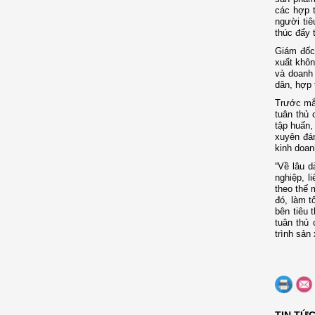
các hợp 
người ti
thúc đẩy 
Giám đốc
xuất khôn
và doanh 
dân, hợp 
Trước mắt
tuân thủ 
tập huấn,
xuyên đán
kinh doan
“Về lâu d
nghiệp, l
theo thế 
đó, làm t
bên tiêu 
tuân thủ 
trình sản
TIN TỨ