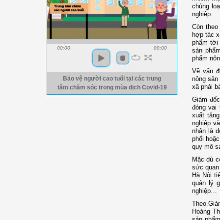
chủng loạ
nghiệp.
Còn theo
hợp tác x
phẩm tới 
00:00
00:00
sản phẩm
phẩm nông
Về vấn đ
nông sản 
Bảo vệ người cao tuổi tại các trung
xã phải b
tâm chăm sóc trong mùa dịch Covid-19
Giám đốc 
đóng vai 
xuất tăng
nghiệp và
nhân là 
phối hoặc
quy mô sả
Mặc dù cò
sức quan 
Hà Nội ti
quản lý g
nghiệp…
Theo Giám
Hoàng Thạ
sản phẩm 