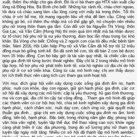
xuất, thêm thu nhập cho gia đình. Đó là vì bà tham gia HTX sản xuất cầu
lông xã Đông Hòa. Bà Bình cho biết: Những lúc rảnh rỗi, cháu chơi ngoan,
tôi đưa cả cháu sang làm cầu lông cùng với mấy bà trong thôn. Tối thì
cháu ở với bố mẹ, tôi mang nguyên liệu về nhà để làm cầu. Công việc
không gò bó, có thêm thu nhập mà có thể gặp gỡ, trò chuyện nên nhiều
phụ nữ trong thôn tham gia lắm. Còn đối với bà Nguyễn Thị Vòng, thôn
Gia Lạc, xã Văn Cẩm (Hưng Hà) thì món quà lớn nhất mà bà nhận được
từ tổ chức hội phụ nữ là sự yêu thương, đùm bọc lẫn nhau trong lúc khó
khăn. Bà Vòng cho biết: Chồng và 2 người con của tôi đều mắc bệnh tâm
thần. Năm 2016, Hội Liên hiệp Phụ nữ xã Văn Cẩm đã hỗ trợ tôi 12 triệu
đồng mua bò giống sinh kế. Bò đã sinh bê con, tôi đã bán 2 con bê được
hơn 15 triệu đồng. Con bò bây giờ là tài sản quý nhất, là chiếc cần câu
giúp gia đình tôi từng bước thoát nghèo. Đây chỉ là 2 trong nhiều mô hình
tập hợp, hỗ trợ phụ nữ phát triển kinh tế, xóa hộ nghèo có địa chỉ do hội
phụ nữ ở cơ sở triển khai. Cũng từ các mô hình này, chị em thấy được
lợi ích thiết thực nên càng tích cực tham gia sinh hoạt hội.
Với mục đích giúp hội viên xây dựng cuộc sống gia đình ấm no, hạnh
phúc, nuôi con khỏe, dạy con ngoan, giữ gìn hạnh phúc gia đình, các cơ
sở hội đã xây dựng các mô hình: cặp lá yêu thương, hũ gạo tình thương,
mẹ và con gái, địa chỉ tin cậy tại cộng đồng... Tham gia mô hình đã giúp
các thành viên có cơ hội học hỏi, chia sẻ kinh nghiệm xây dựng gia đình
hạnh phúc, cách chăm sóc, nuôi dạy con, cách ứng xử, giải quyết mâu
thuẫn gia đình... giúp chị em xây dựng cuộc sống gia đình no ấm, bình
đẳng, tiến bộ, hạnh phúc. Đặc biệt, trong những năm gần đây, phong trào
văn hóa văn nghệ, luyện tập thể dục thể thao nâng cao sức khỏe ngày
càng phát triển ở các địa phương, trong đó số lượng phụ nữ tham gia
luyện tập ngày một tăng. Nhiều cơ sở hội đã thành lập mô hình aerobic,