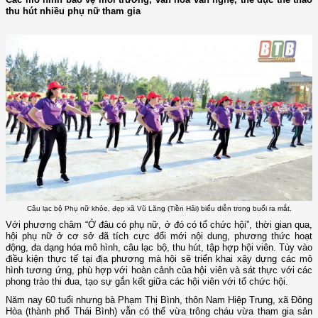
thu hút nhiều phụ nữ tham gia
Câu lạc bộ Phụ nữ khỏe, đẹp xã Vũ Lăng (Tiền Hải) biểu diễn trong buổi ra mắt.
Với phương châm “Ở đâu có phụ nữ, ở đó có tổ chức hội”, thời gian qua,
hội phụ nữ ở cơ sở đã tích cực đổi mới nội dung, phương thức hoạt
động, đa dạng hóa mô hình, câu lạc bộ, thu hút, tập hợp hội viên. Tùy vào
điều kiện thực tế tại địa phương mà hội sẽ triển khai xây dựng các mô
hình tương ứng, phù hợp với hoàn cảnh của hội viên và sát thực với các
phong trào thi đua, tạo sự gắn kết giữa các hội viên với tổ chức hội.
Năm nay 60 tuổi nhưng bà Phạm Thị Bình, thôn Nam Hiệp Trung, xã Đông
Hòa (thành phố Thái Bình) vẫn có thể vừa trông cháu vừa tham gia sản