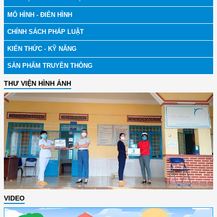
MÔ HÌNH - ĐIỂN HÌNH
CHÍNH SÁCH PHÁP LUẬT
KIẾN THỨC - KỸ NĂNG
SẢN PHẨM TRUYỀN THÔNG
THƯ VIỆN HÌNH ẢNH
VIDEO