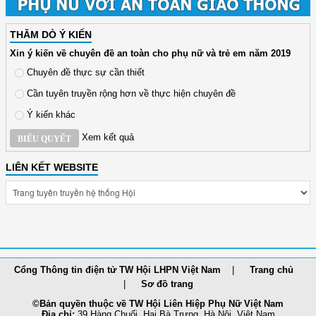
THĂM DÒ Ý KIẾN
Xin ý kiến về chuyên đề an toàn cho phụ nữ và trẻ em năm 2019
Chuyên đề thực sự cần thiết
Cần tuyên truyền rộng hơn về thực hiện chuyên đề
Ý kiến khác
Xem kết quả
BIỂU QUYẾT
LIÊN KẾT WEBSITE
Cổng Thông tin điện tử TW Hội LHPN Việt Nam
Trang chủ
Sơ đồ trang
©Bản quyền thuộc về TW Hội Liên Hiệp Phụ Nữ Việt Nam
Địa chỉ:
39 Hàng Chuối, Hai Bà Trưng, Hà Nội, Việt Nam