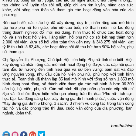
khiêu vũ, bóng đá nữ, yoga, câu lạc bộ nghệ thuật chèo truyền thống...
tạo không khí luyện tập sôi nổi, giúp chị em rèn luyện, nâng cao sức
khỏe, đời sống tinh thần và tham gia các hoạt động văn hóa của địa
phương.
Bên cạnh đó, các cấp hội đã xây dựng, duy trì, nhân rộng các mô hình
tập hợp phụ nữ tôn giáo, phụ nữ cao tuổi, nữ thanh niên, nữ lao động
trong doanh nghiệp; đổi mới nội dung, hình thức tổ chức các hoạt động
hội và sinh hoạt hội viên. Hàng năm, hội phụ nữ cơ sở kết nạp thêm hơn
2.000 hội viên, đưa số hội viên toàn tỉnh đến nay là 348.275 hội viên, đạt
tỷ lệ thu hút là 82,4%, các hoạt động hội đã thu hút hơn 90% hội viên, phụ
nữ tham gia.
Chị Nguyễn Thị Phượng, Chủ tịch Hội Liên hiệp Phụ nữ tỉnh cho biết: Việc
xây dựng và nhân rộng các mô hình hoạt động hội được các cấp hội quan
tâm đầu tư hướng đến tính hiệu quả và sự bền vững; bám sát và đáp
ứng nguyện vọng, nhu cầu của hội viên phụ nữ, phù hợp với tình hình
thực tế. Toàn tỉnh đã thành lập 85 loại mô hình với tổng số hơn 1.853 mô
hình đang hoạt động, số thành viên tham gia các mô hình là hơn 96.300
cán bộ, hội viên, phụ nữ. Các mô hình đã góp phần giúp các cấp hội chỉ
đạo và tổ chức thực hiện hiệu quả phong trào thi đua “Phụ nữ tích cực
học tập, lao động sáng tạo, xây dựng gia đình hạnh phúc”, cuộc vận động
“Xây dựng gia đình 5 không, 3 sạch”, 3 nhiệm vụ công tác trọng tâm công
tác hội và các phong trào thi đua, cuộc vận động của địa phương, ban,
ngành, đoàn thể.
baothaibinh