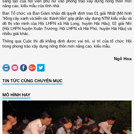
sáng tạo của hội viên phụ nữ vào phong trào xây dựng nông thôn mới
nâng cao, kiểu mẫu của tỉnh nhà.
Ban Tổ chức và Ban Giám khảo đã quyết định trao 01 giải Nhất (
Mô hình
“trồng cây xanh và biến rác thành tiền” góp phần xây dựng NTM kiểu mẫu và
đô thị văn minh của
Hội LHPN xã Hải Long, huyện Hải Hậu); 02 giải Nhì
(Hội LHPN huyện Xuân Trường; Hội LHPN xã Hải Phú, huyện Hải Hậu)
và
nhiều giải khác.
Thông qua
C
uộc thi đã khẳng định được vai trò, vị trí của tổ chức Hội
trong phong trào xây dựng nông thôn mới nâng cao, kiểu m
ẫ
u
.
Ngô Hoa
TIN TỨC CÙNG CHUYÊN MỤC
MÔ HÌNH HAY