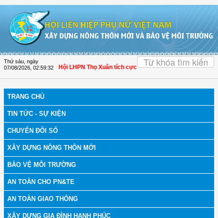
Truy cập nội dung luôn
OK
Thứ sáu, ngày
bệnh
| Thanh Hóa: Hội LHPN Thọ Xuân tích cực góp phần nâng cao tỷ lệ người d
07/08/2026
,
02:59:33
TRANG CHỦ
TIN TỨC - SỰ KIỆN
CHUYỂN ĐỔI SỐ
XÂY DỰNG NÔNG THÔN MỚI
BẢO VỆ MÔI TRƯỜNG
AN TOÀN CHO PN&TE
AN TOÀN GIAO THÔNG
XÂY DỰNG GIA ĐÌNH HẠNH PHÚC