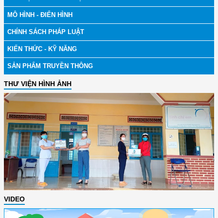
MÔ HÌNH - ĐIỂN HÌNH
CHÍNH SÁCH PHÁP LUẬT
KIẾN THỨC - KỸ NĂNG
SẢN PHẨM TRUYỀN THÔNG
THƯ VIỆN HÌNH ẢNH
VIDEO