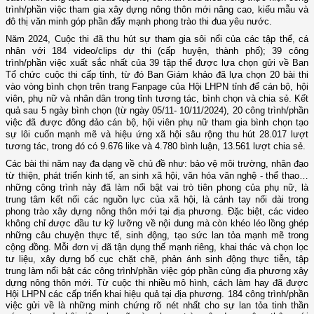
trình/phần việc tham gia xây dựng nông thôn mới nâng cao, kiểu mẫu và
đô thị văn minh góp phần đẩy mạnh phong trào thi đua yêu nước.
Năm 2024, Cuộc thi đã
thu hút sự tham gia sôi nổi của các tập thể, cá
nhân với 184
video/clips
dự thi (cấp huyện, thành phố);
39 công
trình/phần việc xuất sắc nhất của
39 tập thể
được lựa chọn
gửi về Ban
Tổ chức cuộc thi cấp tỉnh
, từ đó
Ban Giám khảo đã lựa chọn 20 bài thi
vào
v
òng bình chọn trên trang Fanpage của Hội LHPN tỉnh để cán bộ, hội
viên, phụ nữ và nhân dân trong tỉnh tương tác, bình chọn và chia sẻ. Kết
quả sau 5 ngày bình chọn (từ ngày 05/11- 10/11/2024), 20 công trình/phần
việc đã được đông đảo cán bộ, hội viên phụ nữ tham gia bình chọn tạo
sự lôi cuốn mạnh mẽ và hiệu ứng xã hội sâu rộng thu hút
28.017 lượt
tương tác, trong đó có 9.676 like và 4.780 bình luận, 13.561 lượt chia sẻ.
C
ác bài thi năm nay đa dạng về chủ đề như: bảo vệ môi trường, nhân đạo
từ thiện, phát triển kinh tế, an sinh xã hội, văn hóa văn nghệ - thể thao…
những công trình này đã làm nổi bật vai trò tiên phong của phụ nữ,
là
trung tâm kết nối các nguồn lực của xã hội, là cánh tay nối dài trong
phong trào xây dựng nông thôn mới tại địa phương
. Đặc biệt, các video
không chỉ được đầu tư kỹ lưỡng về nội dung mà còn khéo léo lồng ghép
những câu chuyện thực tế, sinh động, tạo sức lan tỏa mạnh mẽ trong
cộng đồng. Mỗi đơn vị đã tận dụng thế mạnh riêng, khai thác và chọn lọc
tư liệu, xây dựng bố cục chặt chẽ, phản ánh sinh động thực tiễn, tập
trung làm nổi bật các công trình/phần việc góp phần cùng địa phương xây
dựng nông thôn mới.
Từ cuộc thi nhiều mô hình, cách làm hay đã được
Hội LHPN các cấp triển khai hiệu quả tại địa phương. 184 công trình/phần
việc gửi về là những minh chứng rõ nét nhất cho sự lan tỏa tinh thần