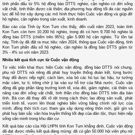
tỉnh phấn đấu từ 5% hộ đồng bào DTTS nghèo, cận nghèo có đời sống
vật chất, tinh thần được cải thiện; địa phương huy động tối đa các nguồn
lực để hỗ trợ xây dựng các mô hình thực hiện Cuộc vận động và giúp đỡ
hộ nghèo, cận nghèo trong sản xuất, kinh doanh.
Báo cáo của Tỉnh ủy Kon Tum cho thấy, đến cuối năm 2023, toàn tỉnh
Kon Tum còn hơn 10.200 hộ nghèo, trong đó có hơn 9.700 hộ nghèo là
đồng bào DTTS (chiếm trên 95%); gần 5.900 hộ cận nghèo. Từ tồn tại
này, Tỉnh ủy đã đặt ra mục tiêu: năm 2024, thông qua Cuộc vận động, tỉnh
Kon Tum phấn đấu số hộ nghèo, cận nghèo là đồng bào DTTS giảm từ
3% - 4% so với năm 2023.
Nhiều kết quả tích cực từ Cuộc vận động
Từ việc triển khai thực hiện Cuộc vận động, đồng bào DTTS nói chung,
phụ nữ DTTS nói riêng đã phát huy truyền thống đoàn kết, từng bước
thay đổi được nếp nghĩ, cách làm, xóa bỏ các hủ tục lạc hậu, tư tưởng
mặc cảm, tự ti, trông chờ ỷ lại vào sự hỗ trợ của Nhà nước. Cuộc vận
động đã góp phần tăng trưởng kinh tế, xóa đói, giảm nghèo, cải thiện và
nâng cao đời sống vật chất, tinh thần cho đồng bào DTTS trên địa bàn
tỉnh. Bà con đã thay đổi rõ rệt trong cách thức lao động sản xuất, phát
triển kinh tế, vươn lên thoát nghèo bền vững bằng chính nội lực của
mình; đồng thời tích cực tham gia xây dựng nông thôn mới, giữ gìn và
phát huy bản sắc văn hóa truyền thống tốt đẹp của dân tộc, thực hiện nếp
sống văn minh trong khu dân cư.
Kết quả báo cáo của Hội LHPN tỉnh Kon Tum khẳng định, Cuộc vận động
đã đạt được nhiều kết quả đáng mừng: đã có gần 50.000 hội viên phụ nữ