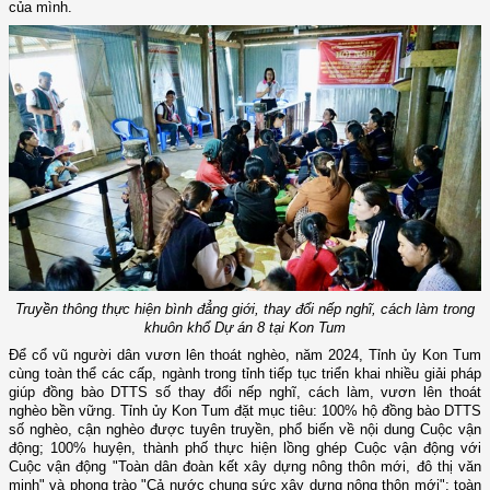
của mình.
Truyền thông thực hiện bình đẳng giới, thay đổi nếp nghĩ, cách làm trong
khuôn khổ Dự án 8 tại Kon Tum
Để cổ vũ người dân vươn lên thoát nghèo, năm 2024, Tỉnh ủy Kon Tum
cùng toàn thể các cấp, ngành trong tỉnh tiếp tục triển khai nhiều giải pháp
giúp đồng bào DTTS số thay đổi nếp nghĩ, cách làm, vươn lên thoát
nghèo bền vững. Tỉnh ủy Kon Tum đặt mục tiêu: 100% hộ đồng bào DTTS
số nghèo, cận nghèo được tuyên truyền, phổ biến về nội dung Cuộc vận
động; 100% huyện, thành phố thực hiện lồng ghép Cuộc vận động với
Cuộc vận động "Toàn dân đoàn kết xây dựng nông thôn mới, đô thị văn
minh" và phong trào "Cả nước chung sức xây dựng nông thôn mới"; toàn