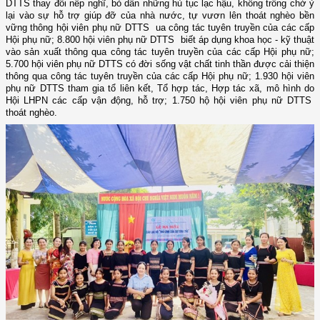
DTTS thay đổi nếp nghĩ, bỏ dần những hủ tục lạc hậu, không trông chờ ỷ
lại vào sự hỗ trợ giúp đỡ của nhà nước, tự vươn lên thoát nghèo bền
vững thông hội viên phụ nữ DTTS ua công tác tuyên truyền của các cấp
Hội phụ nữ; 8.800 hội viên phụ nữ DTTS biết áp dụng khoa học - kỹ thuật
vào sản xuất thông qua công tác tuyên truyền của các cấp Hội phụ nữ;
5.700 hội viên phụ nữ DTTS có đời sống vật chất tinh thần được cải thiện
thông qua công tác tuyên truyền của các cấp Hội phụ nữ; 1.930 hội viên
phụ nữ DTTS tham gia tổ liên kết, Tổ hợp tác, Hợp tác xã, mô hình do
Hội LHPN các cấp vận động, hỗ trợ; 1.750 hộ hội viên phụ nữ DTTS
thoát nghèo.