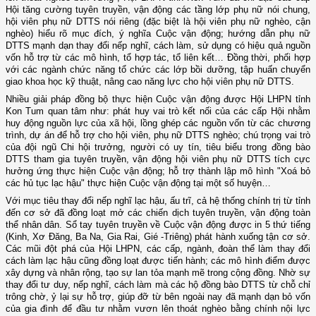
Hội tăng cường tuyên truyền, vận động các tầng lớp phụ nữ nói chung,
hội viên phụ nữ DTTS nói riêng (đặc biệt là hội viên phụ nữ nghèo, cận
nghèo) hiểu rõ mục đích, ý nghĩa Cuộc vận động; hướng dẫn phụ nữ
DTTS mạnh dạn thay đổi nếp nghĩ, cách làm, sử dụng có hiệu quả nguồn
vốn hỗ trợ từ các mô hình, tổ hợp tác, tổ liên kết… Đồng thời, phối hợp
với các ngành chức năng tổ chức các lớp bồi dưỡng, tập huấn chuyển
giao khoa học kỹ thuật, nâng cao năng lực cho hội viên phụ nữ DTTS.
Nhiều giải pháp đồng bộ thực hiện Cuộc vận động được Hội LHPN tỉnh
Kon Tum quan tâm như: phát huy vai trò kết nối của các cấp Hội nhằm
huy động nguồn lực của xã hội, lồng ghép các nguồn vốn từ các chương
trình, dự án để hỗ trợ cho hội viên, phụ nữ DTTS nghèo; chú trọng vai trò
của đội ngũ Chi hội trưởng, người có uy tín, tiêu biểu trong đồng bào
DTTS tham gia tuyên truyền, vận động hội viên phụ nữ DTTS tích cực
hưởng ứng thực hiện Cuộc vận động; hỗ trợ thành lập mô hình "Xoá bỏ
các hủ tục lạc hậu" thực hiện Cuộc vận động tại một số huyện…
Với mục tiêu thay đổi nếp nghĩ lạc hậu, ấu trĩ, cả hệ thống chính trị từ tỉnh
đến cơ sở đã đồng loạt mở các chiến dịch tuyên truyền, vận động toàn
thể nhân dân. Sổ tay tuyên truyền về Cuộc vận động được in 5 thứ tiếng
(Kinh, Xơ Đăng, Ba Na, Gia Rai, Gié -Triêng) phát hành xuống tận cơ sở.
Các mũi đột phá của Hội LHPN, các cấp, ngành, đoàn thể làm thay đổi
cách làm lạc hậu cũng đồng loạt được tiến hành; các mô hình điểm được
xây dựng và nhân rộng, tạo sự lan tỏa mạnh mẽ trong cộng đồng. Nhờ sự
thay đổi tư duy, nếp nghĩ, cách làm mà các hộ đồng bào DTTS từ chỗ chỉ
trông chờ, ỷ lại sự hỗ trợ, giúp đỡ từ bên ngoài nay đã mạnh dạn bỏ vốn
của gia đình để đầu tư nhằm vươn lên thoát nghèo bằng chính nội lực