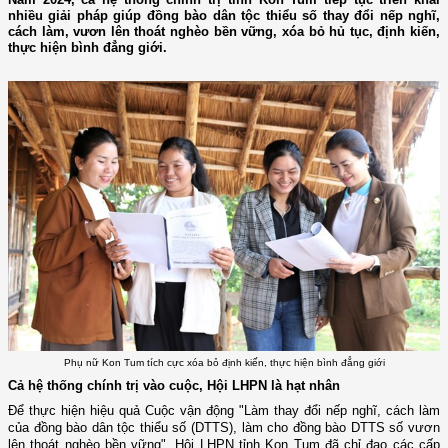
nhiều giải pháp giúp đồng bào dân tộc thiểu số thay đổi nếp nghĩ,
cách làm, vươn lên thoát nghèo bền vững, xóa bỏ hủ tục, định kiến,
thực hiện bình đẳng giới.
Phụ nữ Kon Tum tích cực xóa bỏ định kiến, thực hiện bình đẳng giới
Cả hệ thống chính trị vào cuộc, Hội LHPN là hạt nhân
Để thực hiện hiệu quả Cuộc vận động "Làm thay đổi nếp nghĩ, cách làm
của đồng bào dân tộc thiểu số (DTTS), làm cho đồng bào DTTS số vươn
lên thoát nghèo bền vững", Hội LHPN tỉnh Kon Tum đã chỉ đạo các cấp