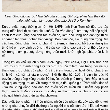
Hoạt động câu lạc bộ "Thủ lĩnh của sự thay đổi" góp phần làm thay đổi
nếp nghĩ, cách làm trong đồng bào DTTS ở Kon Tum
Được biết, trong thời gian tới, Hội LHPN tỉnh Kon Tum sẽ tiếp tục tập
trung triển khai thực hiện hiệu quả Cuộc vận động "Làm thay đổi nếp nghĩ,
cách làm của đồng bào dân tộc thiểu số, làm cho đồng bào dân tộc thiểu
số vươn lên thoát nghèo bền vững". Bên cạnh đó, Hội cũng chú trọng đến
các hoạt động chăm lo cho phụ nữ, trẻ em; chăm sóc, hỗ trợ nhằm giảm
tỷ lệ trẻ em suy dinh dưỡng thể thấp còi; nâng cao vai trò, vị thế của phụ
nữ trong tham gia xây dựng nông thôn mới, khởi nghiệp, phát triển kinh
tế.
Trong khuôn khổ Dự án 8 năm 2024, ngày 29/10/2024, Hội LHPN tỉnh Kon
Tum tổ chức thành công Hội thi Với chủ đề "Đảm bảo tiếng nói và sự
tham gia thực chất của phụ nữ và trẻ em trong các hoạt động phát triển
kinh tế - xã hội tại địa phương". Hội thi thu hút 100 thí sinh từ các tổ
truyền thông cộng đồng thuộc 10 huyện, thành phố trong tỉnh. Đây là hoạt
động quan trọng, thuộc Chương trình mục tiêu quốc gia "Phát triển kinh tế
- xã hội vùng đồng bào dân tộc thiểu số và miền núi," nhằm góp phần
thực hiện bình đẳng giới và thúc đẩy sự tham gia của phụ nữ và trẻ em
vào quá trình phát triển tại địa phương.
Đặc biệt, trong phần thi Tiểu phẩm, nhiều tiểu phẩm đã gây xúc động với
những câu chuyện đời thường của người phụ nữ dân tộc thiểu số vươn
lên khó khăn, không chỉ khơi gợi sự đồng cảm mà còn gợi mở giải pháp