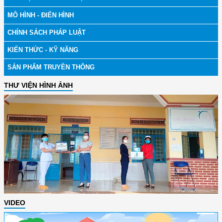
MÔ HÌNH - ĐIỂN HÌNH
CHÍNH SÁCH PHÁP LUẬT
KIẾN THỨC - KỸ NĂNG
SẢN PHẨM TRUYỀN THÔNG
THƯ VIỆN HÌNH ẢNH
VIDEO