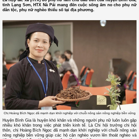
tỉnh Lạng Sơn, HTX Nà Pái mang đến cuộc sống ấm no cho phụ nữ
dân tộc, phụ nữ nghèo thiểu số tại địa phương.
Chị Hoàng Bích Ngọc đã mạnh dạn khởi nghiệp với chuỗi nông sản nông nghiệp bền vững
Huyện Bình Gia là huyện khó khăn và những người phụ nữ luôn luôn gặp
nhiều khó khăn trong việc phát triển kinh tế. Là Chi hội trưởng chi hội
thôn, chị Hoàng Bích Ngọc đã mạnh dạn khởi nghiệp với chuỗi nông sản
nông nghiệp bền vững giúp các hộ cận nghèo vươn lên thoát nghèo và