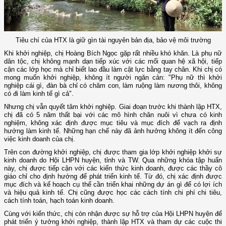
Tiêu chí của HTX là giữ gìn tài nguyên bản địa, bảo vệ môi trường
Khi khởi nghiệp, chị Hoàng Bích Ngọc gặp rất nhiều khó khăn. Là phụ nữ
dân tộc, chị không mạnh dạn tiếp xúc với các mối quan hệ xã hội, tiếp
cận các lớp học mà chỉ biết lao đầu làm cật lực bằng tay chân. Khi chị có
mong muốn khởi nghiệp, không ít người ngăn cản: "Phụ nữ thì khởi
nghiệp cái gì, đàn bà chỉ có chăm con, làm ruộng làm nương thôi, không
có đi làm kinh tế gì cả".
Nhưng chị vẫn quyết tâm khởi nghiệp. Giai đoạn trước khi thành lập HTX,
chị đã có 5 năm thất bại với các mô hình chăn nuôi vì chưa có kinh
nghiệm, không xác định được mục tiêu và mục đích để vạch ra định
hướng làm kinh tế. Những hạn chế này đã ảnh hưởng không ít đến công
việc kinh doanh của chị.
Trên con đường khởi nghiệp, chị được tham gia lớp khởi nghiệp khởi sự
kinh doanh do Hội LHPN huyện, tỉnh và TW. Qua những khóa tập huấn
này, chị được tiếp cận với các kiến thức kinh doanh, được các thầy cô
giáo chỉ cho định hướng để phát triển kinh tế. Từ đó, chị xác định được
mục đích và kế hoạch cụ thể cần triển khai những dự án gì để có lợi ích
và hiệu quả kinh tế. Chị cũng được học các cách tính chi phí chi tiêu,
cách tính toán, hạch toán kinh doanh.
Cùng với kiến thức, chị còn nhận được sự hỗ trợ của Hội LHPN huyện để
phát triển ý tưởng khởi nghiệp, thành lập HTX và tham dự các cuộc thi