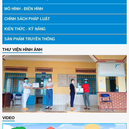
MÔ HÌNH - ĐIỂN HÌNH
CHÍNH SÁCH PHÁP LUẬT
KIẾN THỨC - KỸ NĂNG
SẢN PHẨM TRUYỀN THÔNG
THƯ VIỆN HÌNH ẢNH
VIDEO