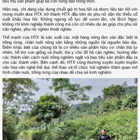
tiêu thụ sản phẩm giúp bà con nông dân trong thôn.
Hiện nay, chị đang xây dựng chuỗi giá trị hoa hồi và dược liệu tán hồi với
mong muốn đưa HTX trở thành HTX đầu tiên do phụ nữ dân tộc thiểu số
xuất khẩu hoa hồi. Không ngừng nỗ lực để vươn lên, chị Bích Ngọc
không chỉ khởi nghiệp thành công mà còn có nhiều dự án giúp cho phụ nữ
cận nghèo, phụ nữ nghèo thoát nghèo.
Thế mạnh của HTX là sản xuất các mặt hàng nông lâm sản đặc biệt là
trồng rừng, chăn nuôi nông sản bằng những nguồn tài nguyên bản địa.
Điểm khác biệt của chúng tôi là có nhiều sản phẩm hữu cơ chăn thả tự
nhiên, hỗ trợ con giống và thuốc thú y cho 30 hộ cận nghèo, hướng dẫn
các thành viên cách nuôi trồng nghiêm ngặt và bao tiêu sản phẩm đầu ra
cho các thành viên. Bên cạnh đó, HTX cũng thường xuyên tuyên truyền
văn hóa văn nghệ thể dục thể thao và tổ chức trải nghiệm thăm quan mô
hình chăn nuôi, trồng rừng của nhau để chia sẻ kinh nghiệm.