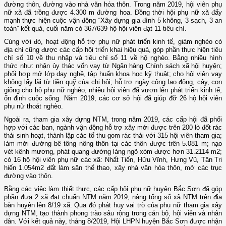
đường thôn, đường vào nhà văn hóa thôn. Trong năm 2019, hội viên phụ
nữ xã đã trồng được 4.300 m đường hoa. Đồng thời hội phụ nữ xã đẩy
mạnh thực hiện cuộc vận động “Xây dựng gia đình 5 không, 3 sạch, 3 an
toàn” kết quả, cuối năm có 367/639 hộ hội viên đạt 11 tiêu chí.
Cùng với đó, hoạt động hỗ trợ phụ nữ phát triển kinh tế, giảm nghèo có
địa chỉ cũng được các cấp hội triển khai hiệu quả, góp phần thực hiện tiêu
chí số 10 về thu nhập và tiêu chí số 11 về hộ nghèo. Bằng nhiều hình
thức như: nhận ủy thác vốn vay từ Ngân hàng Chính sách xã hội huyện;
phối hợp mở lớp dạy nghề, tập huấn khoa học kỹ thuật; cho hội viên vay
không lấy lãi từ tiền quỹ của chi hội; hỗ trợ ngày công lao động, cây, con
giống cho hộ phụ nữ nghèo, nhiều hội viên đã vươn lên phát triển kinh tế,
ổn định cuộc sống. Năm 2019, các cơ sở hội đã giúp đỡ 26 hộ hội viên
phụ nữ thoát nghèo.
Ngoài ra, tham gia xây dựng NTM, trong năm 2019, các cấp hội đã phối
hợp với các ban, ngành vận động hỗ trợ xây mới được trên 200 lò đốt rác
thải sinh hoạt, thành lập các tổ thu gom rác thải với 315 hội viên tham gia;
làm mới đường bê tông nông thôn tại các thôn được trên 5.081 m; nạo
vét kênh mương, phát quang đường làng ngõ xóm được hơn 31.2114 m2;
có 16 hộ hội viên phụ nữ các xã: Nhất Tiến, Hữu Vĩnh, Hưng Vũ, Tân Tri
hiến 1.054m2 đất làm sân thể thao, xây nhà văn hóa thôn, mở các trục
đường vào thôn.
Bằng các việc làm thiết thực, các cấp hội phụ nữ huyện Bắc Sơn đã góp
phần đưa 2 xã đạt chuẩn NTM năm 2019, nâng tổng số xã NTM trên địa
bàn huyện lên 8/19 xã. Qua đó phát huy vai trò của phụ nữ tham gia xây
dựng NTM, tạo thành phong trào sâu rộng trong cán bộ, hội viên và nhân
dân. Với kết quả này, tháng 8/2019, Hội LHPN huyện Bắc Sơn được nhận