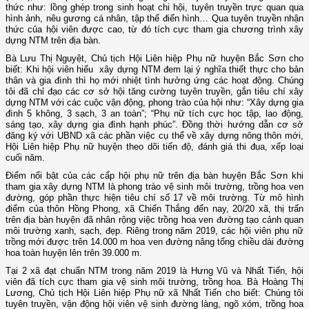
thức như: lồng ghép trong sinh hoạt chi hội, tuyên truyền trực quan qua
hình ảnh, nêu gương cá nhân, tập thể điển hình… Qua tuyên truyền nhận
thức của hội viên được cao, từ đó tích cực tham gia chương trình xây
dựng NTM trên địa bàn.
Bà Lưu Thị Nguyệt, Chủ tịch Hội Liên hiệp Phụ nữ huyện Bắc Sơn cho
biết: Khi hội viên hiểu xây dựng NTM đem lại ý nghĩa thiết thực cho bản
thân và gia đình thì họ mới nhiệt tình hưởng ứng các hoạt động. Chúng
tôi đã chỉ đạo các cơ sở hội tăng cường tuyên truyền, gắn tiêu chí xây
dựng NTM với các cuộc vận động, phong trào của hội như: “Xây dựng gia
đình 5 không, 3 sạch, 3 an toàn”; “Phụ nữ tích cực học tập, lao động,
sáng tạo, xây dựng gia đình hạnh phúc”. Đồng thời hướng dẫn cơ sở
đăng ký với UBND xã các phần việc cụ thể về xây dựng nông thôn mới,
Hội Liên hiệp Phụ nữ huyện theo dõi tiến độ, đánh giá thi đua, xếp loại
cuối năm.
Điểm nổi bật của các cấp hội phụ nữ trên địa bàn huyện Bắc Sơn khi
tham gia xây dựng NTM là phong trào vệ sinh môi trường, trồng hoa ven
đường, góp phần thực hiện tiêu chí số 17 về môi trường. Từ mô hình
điểm của thôn Hồng Phong, xã Chiến Thắng đến nay, 20/20 xã, thị trấn
trên địa bàn huyện đã nhân rộng việc trồng hoa ven đường tạo cảnh quan
môi trường xanh, sạch, đẹp. Riêng trong năm 2019, các hội viên phụ nữ
trồng mới được trên 14.000 m hoa ven đường nâng tổng chiều dài đường
hoa toàn huyện lên trên 39.000 m.
Tại 2 xã đạt chuẩn NTM trong năm 2019 là Hưng Vũ và Nhất Tiến, hội
viên đã tích cực tham gia vệ sinh môi trường, trồng hoa. Bà Hoàng Thị
Lương, Chủ tịch Hội Liên hiệp Phụ nữ xã Nhất Tiến cho biết: Chúng tôi
tuyên truyền, vận động hội viên vệ sinh đường làng, ngõ xóm, trồng hoa