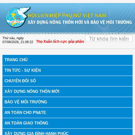
Truy cập nội dung luôn
OK
Thứ sáu, ngày
nh Hóa: Hội LHPN Thọ Xuân tích cực góp phần nâng cao tỷ lệ người dân tham gi
07/08/2026
,
21:08:22
TRANG CHỦ
TIN TỨC - SỰ KIỆN
CHUYỂN ĐỔI SỐ
XÂY DỰNG NÔNG THÔN MỚI
BẢO VỆ MÔI TRƯỜNG
AN TOÀN CHO PN&TE
AN TOÀN GIAO THÔNG
XÂY DỰNG GIA ĐÌNH HẠNH PHÚC