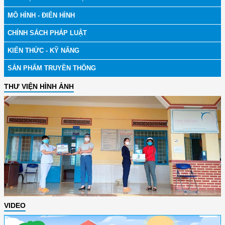
MÔ HÌNH - ĐIỂN HÌNH
CHÍNH SÁCH PHÁP LUẬT
KIẾN THỨC - KỸ NĂNG
SẢN PHẨM TRUYỀN THÔNG
THƯ VIỆN HÌNH ẢNH
VIDEO