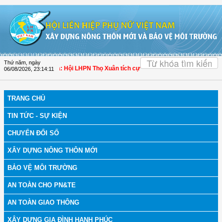
Truy cập nội dung luôn
OK
Thứ năm, ngày
 bệnh
| Thanh Hóa: Hội LHPN Thọ Xuân tích cực góp phần nâng cao tỷ lệ người d
06/08/2026
,
23:14:12
TRANG CHỦ
TIN TỨC - SỰ KIỆN
CHUYỂN ĐỔI SỐ
XÂY DỰNG NÔNG THÔN MỚI
BẢO VỆ MÔI TRƯỜNG
AN TOÀN CHO PN&TE
AN TOÀN GIAO THÔNG
XÂY DỰNG GIA ĐÌNH HẠNH PHÚC