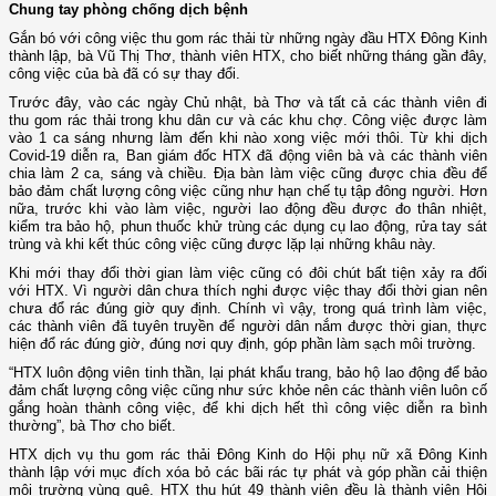
Chung tay phòng chống dịch bệnh
Gắn bó với công việc thu gom rác thải từ những ngày đầu HTX Đông Kinh
thành lập, bà Vũ Thị Thơ, thành viên HTX, cho biết những tháng gần đây,
công việc của bà đã có sự thay đổi.
Trước đây, vào các ngày Chủ nhật, bà Thơ và tất cả các thành viên đi
thu gom rác thải trong khu dân cư và các khu chợ. Công việc được làm
vào 1 ca sáng nhưng làm đến khi nào xong việc mới thôi. Từ khi dịch
Covid-19 diễn ra, Ban giám đốc HTX đã động viên bà và các thành viên
chia làm 2 ca, sáng và chiều. Địa bàn làm việc cũng được chia đều để
bảo đảm chất lượng công việc cũng như hạn chế tụ tập đông người. Hơn
nữa, trước khi vào làm việc, người lao động đều được đo thân nhiệt,
kiểm tra bảo hộ, phun thuốc khử trùng các dụng cụ lao động, rửa tay sát
trùng và khi kết thúc công việc cũng được lặp lại những khâu này.
Khi mới thay đổi thời gian làm việc cũng có đôi chút bất tiện xảy ra đối
với HTX. Vì người dân chưa thích nghi được việc thay đổi thời gian nên
chưa đổ rác đúng giờ quy định. Chính vì vậy, trong quá trình làm việc,
các thành viên đã tuyên truyền để người dân nắm được thời gian, thực
hiện đổ rác đúng giờ, đúng nơi quy định, góp phần làm sạch môi trường.
“HTX luôn động viên tinh thần, lại phát khẩu trang, bảo hộ lao động để bảo
đảm chất lượng công việc cũng như sức khỏe nên các thành viên luôn cố
gắng hoàn thành công việc, để khi dịch hết thì công việc diễn ra bình
thường”, bà Thơ cho biết.
HTX dịch vụ thu gom rác thải Đông Kinh do Hội phụ nữ xã Đông Kinh
thành lập với mục đích xóa bỏ các bãi rác tự phát và góp phần cải thiện
môi trường vùng quê. HTX thu hút 49 thành viên đều là thành viên Hội