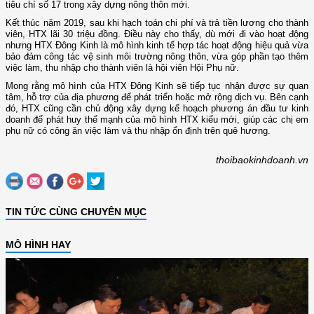
tiêu chí số 17 trong xây dựng nông thôn mới.
Kết thúc năm 2019, sau khi hạch toán chi phí và trả tiền lương cho thành
viên, HTX lãi 30 triệu đồng. Điều này cho thấy, dù mới đi vào hoạt động
nhưng HTX Đông Kinh là mô hình kinh tế hợp tác hoạt động hiệu quả vừa
bảo đảm công tác vệ sinh môi trường nông thôn, vừa góp phần tạo thêm
việc làm, thu nhập cho thành viên là hội viên Hội Phụ nữ.
Mong rằng mô hình của HTX Đông Kinh sẽ tiếp tục nhận được sự quan
tâm, hỗ trợ của địa phương để phát triển hoặc mở rộng dịch vụ. Bên cạnh
đó, HTX cũng cần chủ động xây dựng kế hoạch phương án đầu tư kinh
doanh để phát huy thế mạnh của mô hình HTX kiểu mới, giúp các chị em
phụ nữ có công ăn việc làm và thu nhập ổn định trên quê hương.
thoibaokinhdoanh.vn
TIN TỨC CÙNG CHUYÊN MỤC
MÔ HÌNH HAY