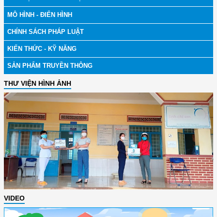
MÔ HÌNH - ĐIỂN HÌNH
CHÍNH SÁCH PHÁP LUẬT
KIẾN THỨC - KỸ NĂNG
SẢN PHẨM TRUYỀN THÔNG
THƯ VIỆN HÌNH ẢNH
VIDEO