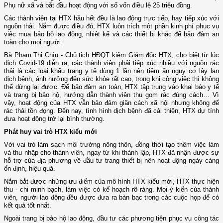
Phụ nữ xã và bắt đầu hoạt động với số vốn điều lệ 25 triệu đồng.
Các thành viên tại HTX hầu hết đều là lao động trực tiếp, hay tiếp xúc với
nguồn thải. Nắm được điều đó, HTX luôn trích một phần kinh phí phục vụ
việc mua bảo hộ lao động, nhiệt kế và các thiết bị khác để bảo đảm an
toàn cho mọi người.
Bà Phạm Thị Chìu - Chủ tịch HĐQT kiêm Giám đốc HTX, cho biết từ lúc
dịch Covid-19 diễn ra, các thành viên phải tiếp xúc nhiều với nguồn rác
thải là các loại khẩu trang y tế dùng 1 lần nên tiềm ẩn nguy cơ lây lan
dịch bệnh, ảnh hưởng đến sức khỏe rất cao, trong khi công việc thì không
thể dừng lại được. Để bảo đảm an toàn, HTX tập trung vào khai báo y tế
và trang bị bảo hộ, hướng dẫn thành viên thu gom rác đúng cách… Vì
vậy, hoạt động của HTX vẫn bảo đảm giãn cách xã hội nhưng không để
rác thải tồn đọng. Đến nay, tình hình dịch bệnh đã cải thiện, HTX dự tính
đưa hoạt động trở lại bình thường.
Phát huy vai trò HTX kiểu mới
Với vai trò làm sạch môi trường nông thôn, đồng thời tạo thêm việc làm
và thu nhập cho thành viên, ngay từ khi thành lập, HTX đã nhận được sự
hỗ trợ của địa phương về đầu tư trang thiết bị nên hoạt động ngày càng
ổn định, hiệu quả.
Nắm bắt được những ưu điểm của mô hình HTX kiểu mới, HTX thực hiện
thu - chi minh bạch, làm việc có kế hoạch rõ ràng. Mọi ý kiến của thành
viên, người lao động đều được đưa ra bàn bạc trong các cuộc họp để có
kết quả tốt nhất.
Ngoài trang bị bảo hộ lao động, đầu tư các phương tiện phục vụ công tác