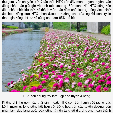
thu gom, vận chuyển, xử lý rác thải, HTX còn đẩy mạnh tuyên truyền, vận
động nhân dân giữ gìn vệ sinh môi trường. Bên cạnh đó, HTX cũng đôn
đốc, nhắc nhở kịp thời để thành viên bảo đảm chất lượng công việc. Nhờ
đó, hoạt động của HTX nhận được sự đồng tình của người dân, tỷ lệ
tham gia đóng phí từ đó cũng cao, đạt 95% số hộ.
HTX còn chung tay làm đẹp các tuyến đường
Không chỉ thu gom rác thải sinh hoạt, HTX còn tiến hành vớt rác ở các
kênh mương, lòng sông kết hợp với trồng hoa trên các tuyến đường, góp
phần làm đẹp làng quê. Đây cũng là nền tảng để địa phương hoàn thành