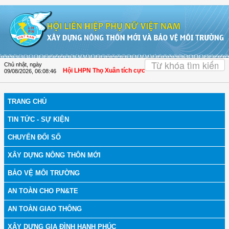
Truy cập nội dung luôn
OK
Chủ nhật, ngày
bệnh
| Thanh Hóa: Hội LHPN Thọ Xuân tích cực góp phần nâng cao tỷ lệ người d
09/08/2026
,
06:08:47
TRANG CHỦ
TIN TỨC - SỰ KIỆN
CHUYỂN ĐỔI SỐ
XÂY DỰNG NÔNG THÔN MỚI
BẢO VỆ MÔI TRƯỜNG
AN TOÀN CHO PN&TE
AN TOÀN GIAO THÔNG
XÂY DỰNG GIA ĐÌNH HẠNH PHÚC