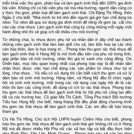
triển khai việc thu gom, phân loại và làm gạch sinh thái đến 100% gia đình
hội viên. Không chỉ có hội viên phụ nữ mà nhà trường, người dân cũng có
ý thức thu gom, phân loại để làm gạch sinh thái. Chị Đặng Thị Hồng, thôn
Ngầu 2 cho biết: “Nhà mình từ trẻ nhỏ đến người già giờ hạn chế dùng túi
nilon. Túi nilon đã qua sử dụng gia đình mình để riêng rồi gom lại, cắt cho
vào các chai nhựa. Làm gạch sinh thái cũng kỳ công những mỗi ngày một
hành động nhỏ thì sẽ giúp ích rất nhiều cho môi trường”.
Từ những chai, lọ nhựa được phụ nữ và nhân dân ở đây chế tạo thành
những viên gạch sinh thái làm bàn ghế cho xã, làm bồn hoa tại các nhà
văn hóa thôn, làm lọ hoa trang trí… Phong trào thu gom rác thải nhựa để
làm gạch sinh thái ở Hùng Mỹ là mô hình đầu tiên của phụ nữ trong tỉnh,
góp phần bảo vệ môi trường, nhân lên giá trị xanh cho cộng đồng. Chị
Ghến bảo, mục tiêu quan trọng nhất của phong trào này là để nhân dân
nhận thức được việc hạn chế dùng các sản phẩm từ nhựa như túi ni
lông, chai nhựa... Và nếu có sử dụng thì cần biết cách thu gom và xử lý
đảm bảo vệ sinh môi trường. Hàng năm, xã Hùng Mỹ đều tổ chức ngày
hội vệ sinh môi trường, một trong các nội dung của ngày hội đó là các
thôn thi làm các công trình, đồ dùng có ích từ rác thải nhựa. Phong trào
thu gom rác thải nhựa để làm gạch sinh thái từ hội phụ nữ cũng lan đến
tất cả các trường học. Cô giáo Ma Thị Cảnh, Tổng Phụ trách Đội trường
Tiểu học Hùng Mỹ cho biết, hàng tháng Đội đều phát động chương trình
thu gom rác thải nhựa để làm gạch sinh thái. Các em đều rất hào hứng
tham gia.
Chị Hà Thị Hồng, Chủ tịch Hội LHPN huyện Chiêm Hóa cho biết, phong
trào thu gom rác thải nhựa để làm gạch sinh thái giờ không chỉ có ở Hùng
Mỹ mà đã được nhiều Hội Phụ nữ các xã học tập và bắt đầu thực hiện
như Bình Phú, Yên Lập, Minh Quang… Phong trào này sẽ còn lan rộng