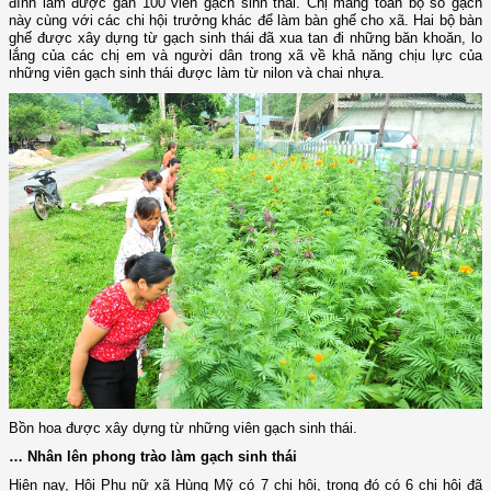
đình làm được gần 100 viên gạch sinh thái. Chị mang toàn bộ số gạch
này cùng với các chi hội trưởng khác để làm bàn ghế cho xã. Hai bộ bàn
ghế được xây dựng từ gạch sinh thái đã xua tan đi những băn khoăn, lo
lắng của các chị em và người dân trong xã về khả năng chịu lực của
những viên gạch sinh thái được làm từ nilon và chai nhựa.
Bồn hoa được xây dựng từ những viên gạch sinh thái.
… Nhân lên phong trào làm gạch sinh thái
Hiện nay, Hội Phụ nữ xã Hùng Mỹ có 7 chi hội, trong đó có 6 chi hội đã