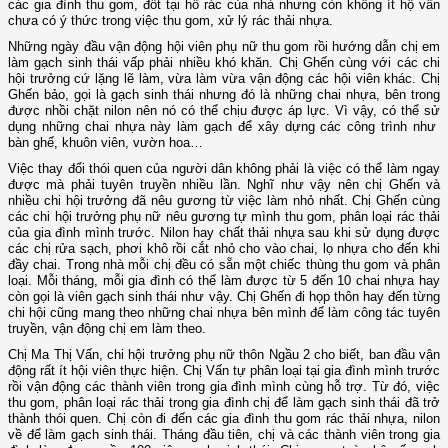
các gia đình thu gom, đốt tại hố rác của nhà nhưng còn không ít hộ vẫn
chưa có ý thức trong việc thu gom, xử lý rác thải nhựa.
Những ngày đầu vận động hội viên phụ nữ thu gom rồi hướng dẫn chị em
làm gạch sinh thái vấp phải nhiều khó khăn. Chị Ghến cùng với các chi
hội trưởng cứ lặng lẽ làm, vừa làm vừa vận động các hội viên khác. Chị
Ghến bảo, gọi là gạch sinh thái nhưng đó là những chai nhựa, bên trong
được nhồi chặt nilon nên nó có thể chịu được áp lực. Vì vậy, có thể sử
dụng những chai nhựa này làm gạch để xây dựng các công trình như
bàn ghế, khuôn viên, vườn hoa…
Việc thay đổi thói quen của người dân không phải là việc có thể làm ngay
được mà phải tuyên truyền nhiều lần. Nghĩ như vậy nên chị Ghến và
nhiều chi hội trưởng đã nêu gương từ việc làm nhỏ nhất. Chị Ghến cùng
các chi hội trưởng phụ nữ nêu gương tự mình thu gom, phân loại rác thải
của gia đình mình trước. Nilon hay chất thải nhựa sau khi sử dụng được
các chị rửa sạch, phơi khô rồi cắt nhỏ cho vào chai, lọ nhựa cho đến khi
đầy chai. Trong nhà mỗi chị đều có sẵn một chiếc thùng thu gom và phân
loại. Mỗi tháng, mỗi gia đình có thể làm được từ 5 đến 10 chai nhựa hay
còn gọi là viên gạch sinh thái như vậy. Chị Ghến đi họp thôn hay đến từng
chi hội cũng mang theo những chai nhựa bên mình để làm công tác tuyên
truyền, vận động chị em làm theo.
Chị Ma Thị Vấn, chi hội trưởng phụ nữ thôn Ngầu 2 cho biết, ban đầu vận
động rất ít hội viên thực hiện. Chị Vấn tự phân loại tại gia đình mình trước
rồi vận động các thành viên trong gia đình mình cùng hỗ trợ. Từ đó, việc
thu gom, phân loại rác thải trong gia đình chị để làm gạch sinh thái đã trở
thành thói quen. Chị còn đi đến các gia đình thu gom rác thải nhựa, nilon
về để làm gạch sinh thái. Tháng đầu tiên, chị và các thành viên trong gia