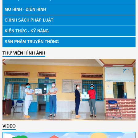
MÔ HÌNH - ĐIỂN HÌNH
CHÍNH SÁCH PHÁP LUẬT
KIẾN THỨC - KỸ NĂNG
SẢN PHẨM TRUYỀN THÔNG
THƯ VIỆN HÌNH ẢNH
VIDEO