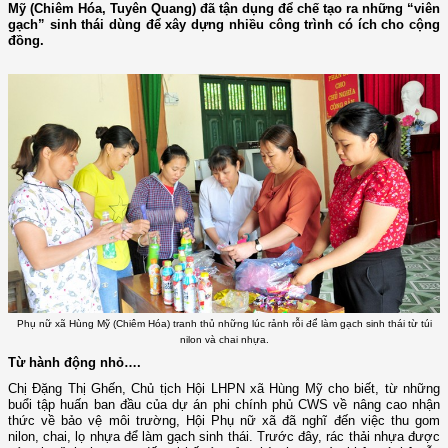
Mỹ (Chiêm Hóa, Tuyên Quang) đã tận dụng để chế tạo ra những “viên
gạch” sinh thái dùng để xây dựng nhiều công trình có ích cho cộng
đồng.
Phụ nữ xã Hùng Mỹ (Chiêm Hóa) tranh thủ những lúc rảnh rỗi để làm gạch sinh thái từ túi
nilon và chai nhựa.
Từ hành động nhỏ….
Chị Đặng Thị Ghến, Chủ tịch Hội LHPN xã Hùng Mỹ cho biết, từ những
buổi tập huấn ban đầu của dự án phi chính phủ CWS về nâng cao nhận
thức về bảo vệ môi trường, Hội Phụ nữ xã đã nghĩ đến việc thu gom
nilon, chai, lọ nhựa để làm gạch sinh thái. Trước đây, rác thải nhựa được